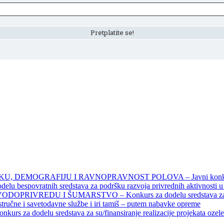
DEMOGRAFIJU I RAVNOPRAVNOST POLOVA – Javni konkursi – 
povratnih sredstava za podršku razvoja privrednih aktivnosti u seo
EDU I ŠUMARSTVO – Konkurs za dodelu sredstava za finansiran
 stručne i savetodavne službe i iri tamiš ‒ putem nabavke opreme
elu sredstava za su/finansiranje realizacije projekata ozelenjavan