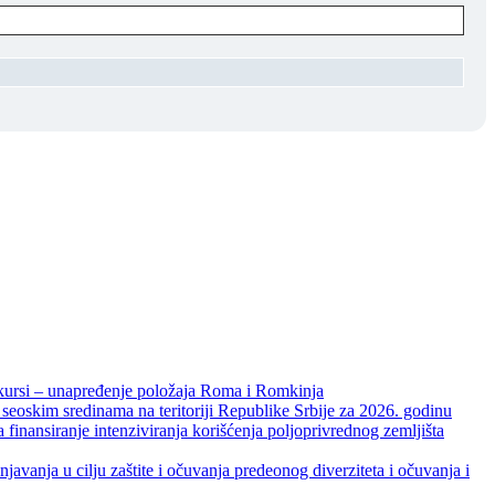
unapređenje položaja Roma i Romkinja
skim sredinama na teritoriji Republike Srbije za 2026. godinu
je intenziviranja korišćenja poljoprivrednog zemljišta
ja u cilju zaštite i očuvanja predeonog diverziteta i očuvanja i