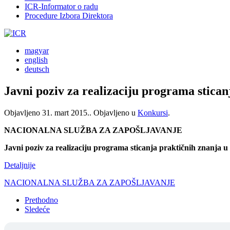
ICR-Informator o radu
Procedure Izbora Direktora
magyar
english
deutsch
Javni poziv za realizaciju programa stican
Objavljeno
31. mart 2015.
. Objavljeno u
Konkursi
.
NACIONALNA SLUŽBA ZA ZAPOŠLJAVANJE
Javni poziv za realizaciju programa sticanјa praktičnih znanјa u
Detaljnije
NACIONALNA SLUŽBA ZA ZAPOŠLJAVANJE
Prethodno
Sledeće