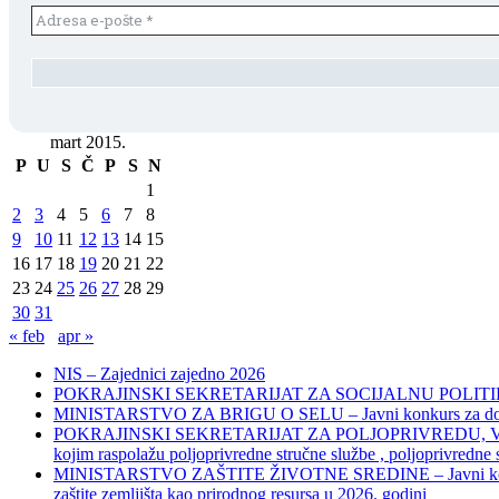
mart 2015.
P
U
S
Č
P
S
N
1
2
3
4
5
6
7
8
9
10
11
12
13
14
15
16
17
18
19
20
21
22
23
24
25
26
27
28
29
30
31
« feb
apr »
NIS – Zajednici zajedno 2026
POKRAJINSKI SEKRETARIJAT ZA SOCIJALNU POLITIKU, 
MINISTARSTVO ZA BRIGU O SELU – Javni konkurs za dodelu bes
POKRAJINSKI SEKRETARIJAT ZA POLJOPRIVREDU, VODOPRIVR
kojim raspolažu poljoprivredne stručne službe , poljoprivredne
MINISTARSTVO ZAŠTITE ŽIVOTNE SREDINE – Javni konkurs za dod
zaštite zemljišta kao prirodnog resursa u 2026. godini