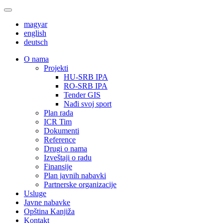
magyar
english
deutsch
О nama
Projekti
HU-SRB IPA
RO-SRB IPA
Tender GIS
Nađi svoj sport
Plan rada
ICR Tim
Dokumenti
Reference
Drugi o nama
Izveštaji o radu
Finansije
Plan javnih nabavki
Partnerske organizacije
Usluge
Javne nabavke
Opština Kanjiža
Kontakt