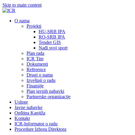
Skip to main content
О nama
Projekti
HU-SRB IPA
RO-SRB IPA
Tender GIS
Nađi svoj sport
Plan rada
ICR Tim
Dokumenti
Reference
Drugi o nama
Izveštaji o radu
Finansije
Plan javnih nabavki
Partnerske organizacije
Usluge
Javne nabavke
Opština Kanjiža
Kontakt
ICR-Informator o radu
Procedure Izbora Direktora