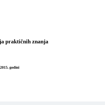
јa praktičnih znanјa
 2015. godini