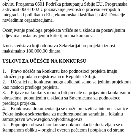
okviru Programa 0601 Podrška pristupanju Srbije EU, Programska
aktivnost 06011002 Upoznavanje javnosti o procesu evropskih
integracija i politikama EU, ekonomska klasifikacija 481 Dotacije
nevladinim organizacijama.
Ocenjivanje predloga projekata vršiće se u skladu sa postavljenim
ciljevima i ustanovljenim kriterijumima konkursa.
Iznos sredstava koji odobrava Sekretarijat po projektu iznosi
maksimalno 180.000,00 dinara.
USLOVI ZA UČEŠĆE NA KONKURSU
1. Pravo učešća na konkursu kao podnosioci projekta imaju
udruženja građana registrovana u Republici Srbiji.
2. Učesnici na konkursu mogu aplicirati samo sa jednim projektom
kao nosioci predloga projekta.
3. Prijave na konkurs moraju biti predate na prijavnim konkursnim
obrascima, popunjenim u skladu sa Smernicama za podnosioce
predloga projekta.
4. Konkursna dokumentacija se može preuzeti sa internet stranice
Pokrajinskog sekretarijata za međuregionalnu saradnju i lokalnu
samoupravu www.region.vojvodina.gov.rs
5. Popunjeni obrasci konkursne dokumentacije dostavljaju se u
štampanom obliku – original overen pečatom i potpisan od strane