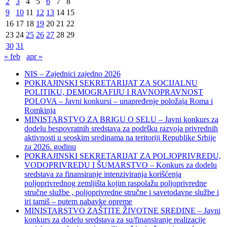
2
3
4
5
6
7
8
9
10
11
12
13
14
15
16
17
18
19
20
21
22
23
24
25
26
27
28
29
30
31
« feb
apr »
NIS – Zajednici zajedno 2026
POKRAJINSKI SEKRETARIJAT ZA SOCIJALNU
POLITIKU, DEMOGRAFIJU I RAVNOPRAVNOST
POLOVA – Javni konkursi – unapređenje položaja Roma i
Romkinja
MINISTARSTVO ZA BRIGU O SELU – Javni konkurs za
dodelu bespovratnih sredstava za podršku razvoja privrednih
aktivnosti u seoskim sredinama na teritoriji Republike Srbije
za 2026. godinu
POKRAJINSKI SEKRETARIJAT ZA POLJOPRIVREDU,
VODOPRIVREDU I ŠUMARSTVO – Konkurs za dodelu
sredstava za finansiranje intenziviranja korišćenja
poljoprivrednog zemljišta kojim raspolažu poljoprivredne
stručne službe , poljoprivredne stručne i savetodavne službe i
iri tamiš ‒ putem nabavke opreme
MINISTARSTVO ZAŠTITE ŽIVOTNE SREDINE – Javni
konkurs za dodelu sredstava za su/finansiranje realizacije