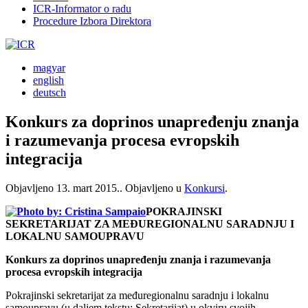
ICR-Informator o radu
Procedure Izbora Direktora
magyar
english
deutsch
Konkurs za doprinos unapređenju znanja
i razumevanja procesa evropskih
integracija
Objavljeno
13. mart 2015.
. Objavljeno u
Konkursi
.
POKRAJINSKI
SEKRETARIJAT ZA MEĐUREGIONALNU SARADNJU I
LOKALNU SAMOUPRAVU
Konkurs za doprinos unapređenju znanja i razumevanja
procesa evropskih integracija
Pokrajinski sekretarijat za međuregionalnu saradnju i lokalnu
samoupravu (u daljem tekstu: Sekretarijat) u okviru svojih