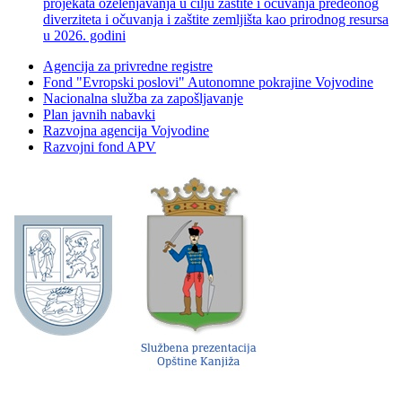
projekata ozelenjavanja u cilju zaštite i očuvanja predeonog
diverziteta i očuvanja i zaštite zemljišta kao prirodnog resursa
u 2026. godini
Agencija za privredne registre
Fond "Evropski poslovi" Autonomne pokrajine Vojvodine
Nacionalna služba za zapošljavanje
Plan javnih nabavki
Razvojna agencija Vojvodine
Razvojni fond APV