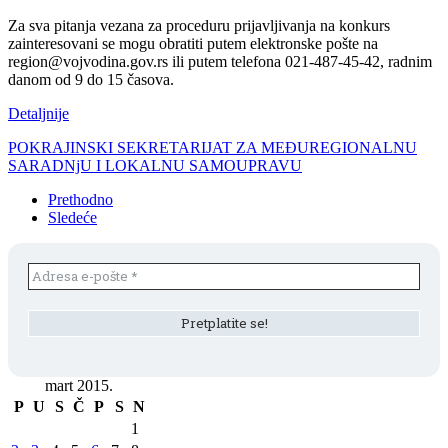
Za sva pitanja vezana za proceduru prijavljivanja na konkurs
zainteresovani se mogu obratiti putem elektronske pošte na
region@vojvodina.gov.rs ili putem telefona 021-487-45-42, radnim
danom od 9 do 15 časova.
Detaljnije
POKRAJINSKI SEKRETARIJAT ZA MEĐUREGIONALNU
SARADNjU I LOKALNU SAMOUPRAVU
Prethodno
Sledeće
mart 2015.
P
U
S
Č
P
S
N
1