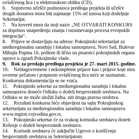
ovlašćenog lica i u elektronskom obliku (CD).
6. Sopstveno učešće podnosioca predloga projekta ili učešće
drugih donatora mora biti najmanje 15% od iznosa koji dodeljuje
Sekretarijat.
7. Na koverti mora da stoji naziv „NE OTVARATI KONKURS
za doprinos unapređenju znanja i razumevanja procesa evropskih
integracija“.
8. Prijave se dostavljaju na adresu: Pokrajinski sekretarijat za
međuregionalnu saradnju i lokalnu samoupravu, Novi Sad, Bulevar
Mihajla Pupina 16, poštom ili lično na pisarnici pokrajinskih organa
uprave u zgradi Pokrajinske vlade.
9. Rok za predaju predloga projekta je 27. mart 2015. godine.
10. Neblagovremene i nekompletne prijave kao i prijave koje nisu
overene pečatom i potpisom ovlašćenog lica neće se razmatrati.
Konkursna dokumentacija se ne vraća.
11. Pokrajinski sekretar za međuregionalnu saradnju i lokalnu
samoupravu doneće Odluku o dodeli bespovratnih sredstava. Na
Odluku se ne može uložiti žalba, niti druga pravna sredstva.
12. Rezultati konkursa biće objavljeni na sajtu Pokrajinskog
sekretarijata za međuregionalnu saradnju i lokalnu samoupravu
www.region.vojvodina.gov.rs.
13. Pokrajinski sekretar će za svakog korisnika sredstava doneti
Rešenje o dodeli bespovratnih sredstava.
14. Korisnik sredstava će zaključiti Ugovor o korišćenju
bespovratnih sredstava sa Sekretarijatom.