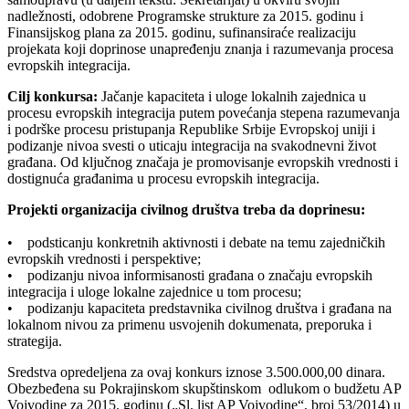
nadležnosti, odobrene Programske strukture za 2015. godinu i
Finansijskog plana za 2015. godinu, sufinansiraće realizaciju
projekata koji doprinose unapređenju znanja i razumevanja procesa
evropskih integracija.
Cilj konkursa:
Jačanje kapaciteta i uloge lokalnih zajednica u
procesu evropskih integracija putem povećanja stepena razumevanja
i podrške procesu pristupanja Republike Srbije Evropskoj uniji i
podizanje nivoa svesti o uticaju integracija na svakodnevni život
građana. Od ključnog značaja je promovisanje evropskih vrednosti i
dostignuća građanima u procesu evropskih integracija.
Projekti organizacija civilnog društva treba da doprinesu:
• podsticanju konkretnih aktivnosti i debate na temu zajedničkih
evropskih vrednosti i perspektive;
• podizanju nivoa informisanosti građana o značaju evropskih
integracija i uloge lokalne zajednice u tom procesu;
• podizanju kapaciteta predstavnika civilnog društva i građana na
lokalnom nivou za primenu usvojenih dokumenata, preporuka i
strategija.
Sredstva opredeljena za ovaj konkurs iznose 3.500.000,00 dinara.
Obezbeđena su Pokrajinskom skupštinskom odlukom o budžetu AP
Vojvodine za 2015. godinu („Sl. list AP Vojvodine“, broj 53/2014) u