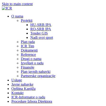
Skip to main content
О nama
Projekti
HU-SRB IPA
RO-SRB IPA
Tender GIS
Nađi svoj sport
Plan rada
ICR Tim
Dokumenti
Reference
Drugi o nama
Izveštaji o radu
Finansije
Plan javnih nabavki
Partnerske organizacije
Usluge
Javne nabavke
Opština Kanjiža
Kontakt
ICR-Informator o radu
Procedure Izbora Direktora