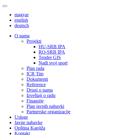
magyar
english
deutsch
О nama
Projekti
HU-SRB IPA
RO-SRB IPA
Tender GIS
Nađi svoj sport
Plan rada
ICR Tim
Dokumenti
Reference
Drugi o nama
Izveštaji o radu
Finansije
Plan javnih nabavki
Partnerske organizacije
Usluge
Javne nabavke
Opština Kanjiža
Kontakt