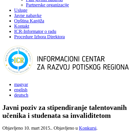
Partnerske organizacije
Usluge
Javne nabavke
Opština Kanjiža
Kontakt
ICR-Informator o radu
Procedure Izbora Direktora
magyar
english
deutsch
Javni poziv za stipendiranje talentovanih
učenika i studenata sa invaliditetom
Objavljeno
10. mart 2015.
. Objavljeno u
Konkursi
.