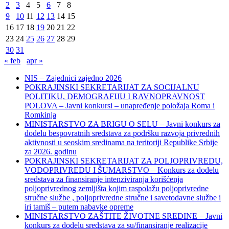
2
3
4
5
6
7
8
9
10
11
12
13
14
15
16
17
18
19
20
21
22
23
24
25
26
27
28
29
30
31
« feb
apr »
NIS – Zajednici zajedno 2026
POKRAJINSKI SEKRETARIJAT ZA SOCIJALNU
POLITIKU, DEMOGRAFIJU I RAVNOPRAVNOST
POLOVA – Javni konkursi – unapređenje položaja Roma i
Romkinja
MINISTARSTVO ZA BRIGU O SELU – Javni konkurs za
dodelu bespovratnih sredstava za podršku razvoja privrednih
aktivnosti u seoskim sredinama na teritoriji Republike Srbije
za 2026. godinu
POKRAJINSKI SEKRETARIJAT ZA POLJOPRIVREDU,
VODOPRIVREDU I ŠUMARSTVO – Konkurs za dodelu
sredstava za finansiranje intenziviranja korišćenja
poljoprivrednog zemljišta kojim raspolažu poljoprivredne
stručne službe , poljoprivredne stručne i savetodavne službe i
iri tamiš ‒ putem nabavke opreme
MINISTARSTVO ZAŠTITE ŽIVOTNE SREDINE – Javni
konkurs za dodelu sredstava za su/finansiranje realizacije