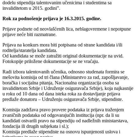
dodelu stipendija talentovanim učenicima i studentima sa
invaliditetom u 2015. godini”.
Rok za podnošenje prijava je 16.3.2015. godine.
Prijave podnete od neovlašćenih lica, neblagovremene i nepotpune
prijave neće biti razmatrane.
Prijava na konkurs mora biti potpisana od strane kandidata i/ili
roditelja/staratelja kandidata.
Od kandidata se može zatražiti original dokumentacije na uvid.
Fotokopije priložene dokumentacije se ne vraćaju.
Radi izbora talentovanih učenika, odnosno studenata formira se
mešovita komisija od tri člana (Ministarstvo za rad, zapošljavanje,
boračka i socijalna pitanja, Nacionalna organizacija osoba sa
invaliditetom Srbije i Udruženje osiguravača Srbije), koja najkasnije
u roku od 10 dana od dana isteka roka za dostavljanje prijava
predlaže donatoru – Udruženju osiguravača Srbije, stipendiste.
Komisija zadržava pravo provere podataka iz prijava traženjem
zvaničnih podataka od odgovarajućih institucija (npr. da li su
kandidati ostvarili pravo na stipendiju od nadležnih ministarstava,
fondacija ili drugih subjekata i sl.);
Komisija predlaže stipendiste na osnovu ispunjenosti uslova i