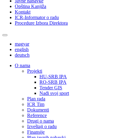
Javne nabavke
Opština Kanjiža
Kontakt
ICR-Informator o radu
Procedure Izbora Direktora
magyar
english
deutsch
О nama
Projekti
HU-SRB IPA
RO-SRB IPA
Tender GIS
Nađi svoj sport
Plan rada
ICR Tim
Dokumenti
Reference
Drugi o nama
Izveštaji o radu
Finansije
Plan javnih nabavki