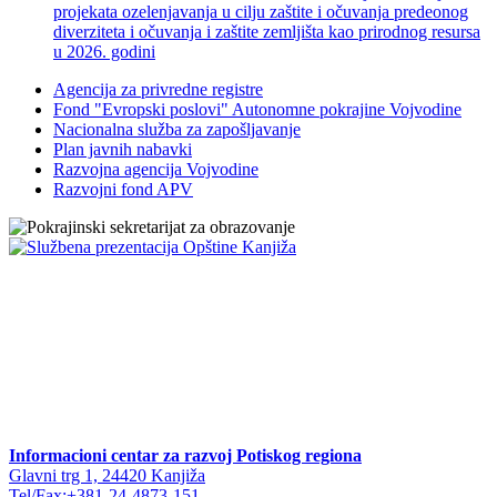
projekata ozelenjavanja u cilju zaštite i očuvanja predeonog
diverziteta i očuvanja i zaštite zemljišta kao prirodnog resursa
u 2026. godini
Agencija za privredne registre
Fond "Evropski poslovi" Autonomne pokrajine Vojvodine
Nacionalna služba za zapošljavanje
Plan javnih nabavki
Razvojna agencija Vojvodine
Razvojni fond APV
Informacioni centar za razvoj Potiskog regiona
Glavni trg 1, 24420 Kanjiža
Tel/Fax:+381-24-4873-151