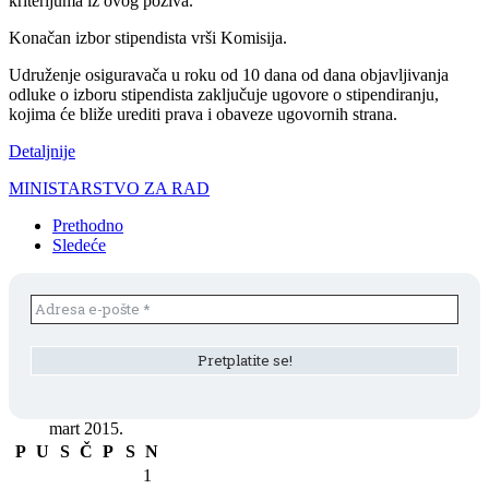
kriterijuma iz ovog poziva.
Konačan izbor stipendista vrši Komisija.
Udruženje osiguravača u roku od 10 dana od dana objavljivanja
odluke o izboru stipendista zaključuje ugovore o stipendiranju,
kojima će bliže urediti prava i obaveze ugovornih strana.
Detaljnije
MINISTARSTVO ZA RAD
Prethodno
Sledeće
mart 2015.
P
U
S
Č
P
S
N
1