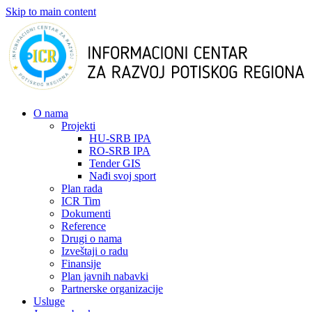
Skip to main content
О nama
Projekti
HU-SRB IPA
RO-SRB IPA
Tender GIS
Nađi svoj sport
Plan rada
ICR Tim
Dokumenti
Reference
Drugi o nama
Izveštaji o radu
Finansije
Plan javnih nabavki
Partnerske organizacije
Usluge