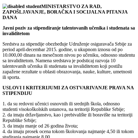
MINISTARSTVO ZA RAD,
ZAPOŠLJAVANJE, BORAČKA I SOCIJALNA PITANJA
DANA
Javni poziv za stipendiranje talentovanih učenika i studenata sa
invaliditetom
Sredstva za stipendije obezbeđuje Udruženje osiguravača Srbije za
period april-decembar 2015. godine, u ukupnom iznosu od po
10.000,00 dinara na mesečnom nivou po učeniku, odnosno studentu
sa invaliditetom. Namena sredstava je podsticaj razvoja 10
talentovanih učenika ili studenata sa invaliditetom koji postižu
zapažene rezultate u oblasti obrazovanja, nauke, kulture, umetnosti
ili sporta.
USLOVI I KRITERIJUMI ZA OSTVARIVANJE PRAVA NA
STIPENDIJU
1. da su redovni učenici osnovnih ili srednjih škola, odnosno
studenti visokoškolskih ustanova, na teritoriji Republike Srbije;
2. da imaju državljanstvo, kao i prebivalište ili boravište na teritoriji
Republike Srbije;
3. da imaju manje od 26 godina života;
4. da imaju prosek ocena tokom školovanja najmanje 4,50 ili tokom
studiranja najmanje 8,00,