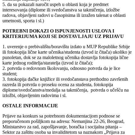
5. da su pokazali naročit uspeh u oblasti koja je predmet
interesovanja (diplome ili svedočanstva sa takmičenja, izložbe
radova, objavljeni radovi u časopisima ili izražen talenat u oblasti
umetnosti, sporta i sl.)
POTREBNI DOKAZI O ISPUNJENOSTI USLOVA I
KRITERIJUMA KOJI SE DOSTAVLJAJU UZ PRIJAVU
1. uverenje o prebivalištu/boravištu izdato u MUP Republike Srbije
ili fotokopija lične karte učenika/studenta (izvod iz čitača) ukoliko je
punoletan, dok se za maloletnog učenika dostavlja fotokopija lične
karte jednog roditelja/staratelja (izvod iz čitača);
2. potvrda o redovnom školovanju, odnosno potvrda da je lice
student;
3. fotokopija đačke knjižice ili svedočanstava prethodno završenih
razreda ili potvrda o proseku ocena za studenta, fotokopija
diplome/svedočanstva/medalja sa takmičenja, potvrda o učešću na
izložbi, objavljenim radovima i sl.
OSTALE INFORMACIJE
Prijave na konkurs sa potrebnom dokumentacijom podnose se
preporučenom pošiljkom na adresu: Nemanjina 22-26, Beograd,
Ministarstvo za rad, zapošljavanje, boračka i socijalna pitanja –
Sektor za zaštitu osoba sa invaliditetom sa naznakom „Prijava za