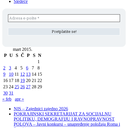
Sledeće
mart 2015.
P
U
S
Č
P
S
N
1
2
3
4
5
6
7
8
9
10
11
12
13
14
15
16
17
18
19
20
21
22
23
24
25
26
27
28
29
30
31
« feb
apr »
NIS – Zajednici zajedno 2026
POKRAJINSKI SEKRETARIJAT ZA SOCIJALNU
POLITIKU, DEMOGRAFIJU I RAVNOPRAVNOST
POLOVA – Javni konkursi – unapređenje položaja Roma i