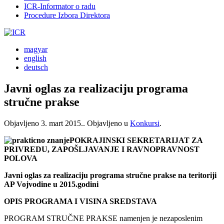
ICR-Informator o radu
Procedure Izbora Direktora
magyar
english
deutsch
Javni oglas za realizaciju programa
stručne prakse
Objavljeno
3. mart 2015.
. Objavljeno u
Konkursi
.
POKRAJINSKI SEKRETARIJAT ZA
PRIVREDU, ZAPOŠLJAVANJE I RAVNOPRAVNOST
POLOVA
Javni oglas za realizaciju programa stručne prakse na teritoriji
AP Vojvodine u 2015.godini
OPIS PROGRAMA I VISINA SREDSTAVA
PROGRAM STRUČNE PRAKSE namenjen je nezaposlenim