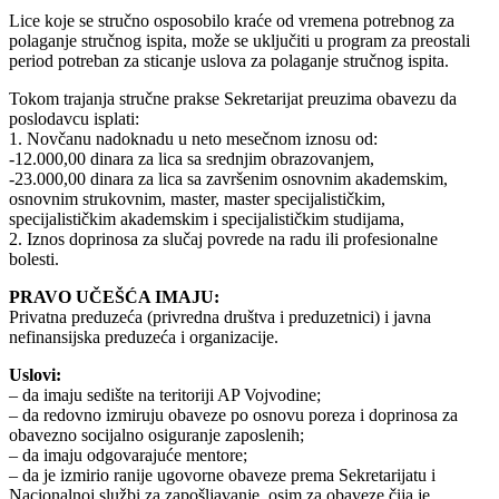
Lice koje se stručno osposobilo kraće od vremena potrebnog za
polaganje stručnog ispita, može se uključiti u program za preostali
period potreban za sticanje uslova za polaganje stručnog ispita.
Tokom trajanja stručne prakse Sekretarijat preuzima obavezu da
poslodavcu isplati:
1. Novčanu nadoknadu u neto mesečnom iznosu od:
-12.000,00 dinara za lica sa srednjim obrazovanjem,
-23.000,00 dinara za lica sa završenim osnovnim akademskim,
osnovnim strukovnim, master, master specijalističkim,
specijalističkim akademskim i specijalističkim studijama,
2. Iznos doprinosa za slučaj povrede na radu ili profesionalne
bolesti.
PRAVO UČEŠĆA IMAJU:
Privatna preduzeća (privredna društva i preduzetnici) i javna
nefinansijska preduzeća i organizacije.
Uslovi:
– da imaju sedište na teritoriji AP Vojvodine;
– da redovno izmiruju obaveze po osnovu poreza i doprinosa za
obavezno socijalno osiguranje zaposlenih;
– da imaju odgovarajuće mentore;
– da je izmirio ranije ugovorne obaveze prema Sekretarijatu i
Nacionalnoj službi za zapošljavanje, osim za obaveze čija je