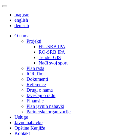
magyar
english
deutsch
О nama
Projekti
HU-SRB IPA
RO-SRB IPA
Tender GIS
Nađi svoj sport
Plan rada
ICR Tim
Dokumenti
Reference
Drugi o nama
Izveštaji o radu
Finansije
Plan javnih nabavki
Partnerske organizacije
Usluge
Javne nabavke
Opština Kanjiža
Kontakt