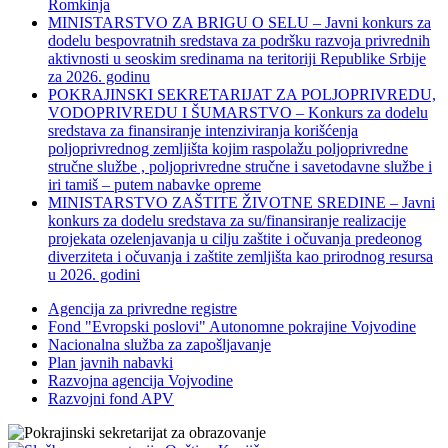
Romkinja
MINISTARSTVO ZA BRIGU O SELU – Javni konkurs za
dodelu bespovratnih sredstava za podršku razvoja privrednih
aktivnosti u seoskim sredinama na teritoriji Republike Srbije
za 2026. godinu
POKRAJINSKI SEKRETARIJAT ZA POLJOPRIVREDU,
VODOPRIVREDU I ŠUMARSTVO – Konkurs za dodelu
sredstava za finansiranje intenziviranja korišćenja
poljoprivrednog zemljišta kojim raspolažu poljoprivredne
stručne službe , poljoprivredne stručne i savetodavne službe i
iri tamiš ‒ putem nabavke opreme
MINISTARSTVO ZAŠTITE ŽIVOTNE SREDINE – Javni
konkurs za dodelu sredstava za su/finansiranje realizacije
projekata ozelenjavanja u cilju zaštite i očuvanja predeonog
diverziteta i očuvanja i zaštite zemljišta kao prirodnog resursa
u 2026. godini
Agencija za privredne registre
Fond "Evropski poslovi" Autonomne pokrajine Vojvodine
Nacionalna služba za zapošljavanje
Plan javnih nabavki
Razvojna agencija Vojvodine
Razvojni fond APV