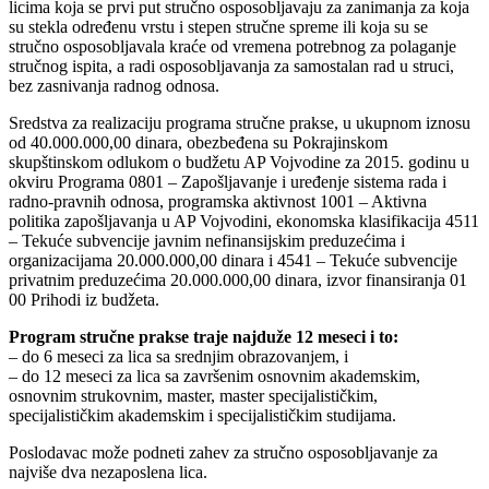
licima koja se prvi put stručno osposobljavaju za zanimanja za koja
su stekla određenu vrstu i stepen stručne spreme ili koja su se
stručno osposobljavala kraće od vremena potrebnog za polaganje
stručnog ispita, a radi osposobljavanja za samostalan rad u struci,
bez zasnivanja radnog odnosa.
Sredstva za realizaciju programa stručne prakse, u ukupnom iznosu
od 40.000.000,00 dinara, obezbeđena su Pokrajinskom
skupštinskom odlukom o budžetu AP Vojvodine za 2015. godinu u
okviru Programa 0801 – Zapošljavanje i uređenje sistema rada i
radno-pravnih odnosa, programska aktivnost 1001 – Aktivna
politika zapošljavanja u AP Vojvodini, ekonomska klasifikacija 4511
– Tekuće subvencije javnim nefinansijskim preduzećima i
organizacijama 20.000.000,00 dinara i 4541 – Tekuće subvencije
privatnim preduzećima 20.000.000,00 dinara, izvor finansiranja 01
00 Prihodi iz budžeta.
Program stručne prakse traje najduže 12 meseci i to:
– do 6 meseci za lica sa srednjim obrazovanjem, i
– do 12 meseci za lica sa završenim osnovnim akademskim,
osnovnim strukovnim, master, master specijalističkim,
specijalističkim akademskim i specijalističkim studijama.
Poslodavac može podneti zahev za stručno osposobljavanje za
najviše dva nezaposlena lica.