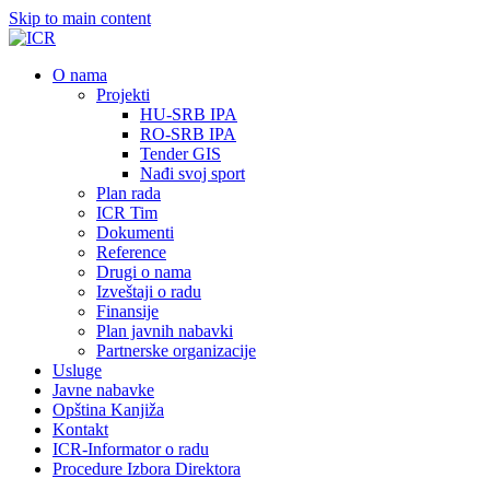
Skip to main content
О nama
Projekti
HU-SRB IPA
RO-SRB IPA
Tender GIS
Nađi svoj sport
Plan rada
ICR Tim
Dokumenti
Reference
Drugi o nama
Izveštaji o radu
Finansije
Plan javnih nabavki
Partnerske organizacije
Usluge
Javne nabavke
Opština Kanjiža
Kontakt
ICR-Informator o radu
Procedure Izbora Direktora