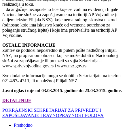
realizacija u toku,
– da angažuje nezaposleno lice koje se vodi na evidenciji filijale
Nacionalne službe za zapošljavanje na teritoriji AP Vojvodine (u
daljem tekstu: Filijala NSZ), koje nema radnog iskustva u struci
(odnosno koje ima iskustvo kraće od vremena potrebnog za
polaganje stručnog ispita) i koje ima prebivalište na teritoriji AP
Vojvodine.
OSTALE INFORMACIJE
Zahtev se podnosi neposredno ili putem pošte nadležnoj Filijali
NSZ, na propisanom obrascu koji se može dobiti u Nacionalnoj
službi za zapošljavanje ili preuzeti sa sajta Sekretarijata
www.spriv.vojvodina.gov.rs i www.nsz.gov.rs
Sve dodatne informacije mogu se dobiti u Sekretarijatu na telefon
021/487- 4313, ili u naležnoj Filijali NSZ.
Javni oglas traje od 03.03.2015. godine do 23.03.2015. godine.
DETALJNIJE
POKRAJINSKI SEKRETARIJAT ZA PRIVREDU I
ZAPOŠLJAVANJE I RAVNOPRAVNOST POLOVA
Prethodno