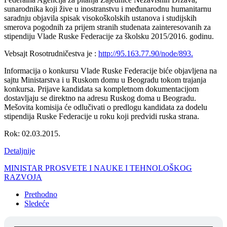
sunarodnika koji žive u inostranstvu i međunarodnu humanitarnu
saradnju objavila spisak visokoškolskih ustanova i studijskih
smerova pogodnih za prijem stranih studenata zainteresovanih za
stipendiju Vlade Ruske Federacije za školsku 2015/2016. godinu.
Vebsajt Rosotrudničestva je :
http://95.163.77.90/node/893.
Informacija o konkursu Vlade Ruske Federacije biće objavljena na
sajtu Ministarstva i u Ruskom domu u Beogradu tokom trajanja
konkursa. Prijave kandidata sa kompletnom dokumentacijom
dostavljaju se direktno na adresu Ruskog doma u Beogradu.
Mešovita komisija će odlučivati o predlogu kandidata za dodelu
stipendija Ruske Federacije u roku koji predvidi ruska strana.
Rok: 02.03.2015.
Detaljnije
MINISTAR PROSVETE I NAUKE I TEHNOLOŠKOG
RAZVOJA
Prethodno
Sledeće