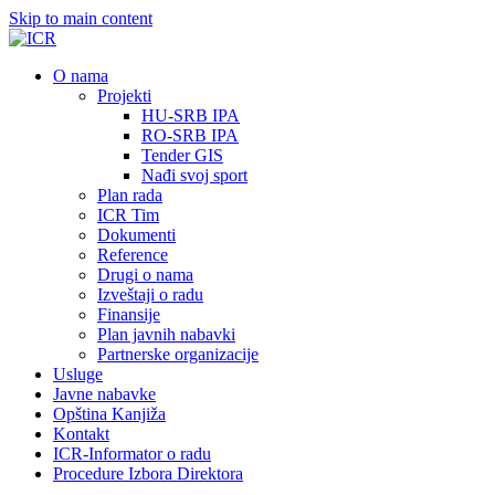
Skip to main content
О nama
Projekti
HU-SRB IPA
RO-SRB IPA
Tender GIS
Nađi svoj sport
Plan rada
ICR Tim
Dokumenti
Reference
Drugi o nama
Izveštaji o radu
Finansije
Plan javnih nabavki
Partnerske organizacije
Usluge
Javne nabavke
Opština Kanjiža
Kontakt
ICR-Informator o radu
Procedure Izbora Direktora