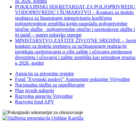
za 2026. godinu
POKRAJINSKI SEKRETARIJAT ZA POLJOPRIVREDU,
VODOPRIVREDU I ŠUMARSTVO – Konkurs za dodelu
sredstava za finansiranje intenziviranja korišćenja
poljoprivrednog zemljišta kojim raspolažu poljoprivredne
stručne službe , poljoprivredne stručne i savetodavne službe i
iri tamiš ‒ putem nabavke opreme
MINISTARSTVO ZAŠTITE ŽIVOTNE SREDINE – Javni
konkurs za dodelu sredstava za su/finansiranje realizacije
projekata ozelenjavanja u cilju zaštite i očuvanja predeonog
diverziteta i očuvanja i zaštite zemljišta kao prirodnog resursa
u 2026. godini
Agencija za privredne registre
Fond "Evropski poslovi" Autonomne pokrajine Vojvodine
Nacionalna služba za zapošljavanje
Plan javnih nabavki
Razvojna agencija Vojvodine
Razvojni fond APV