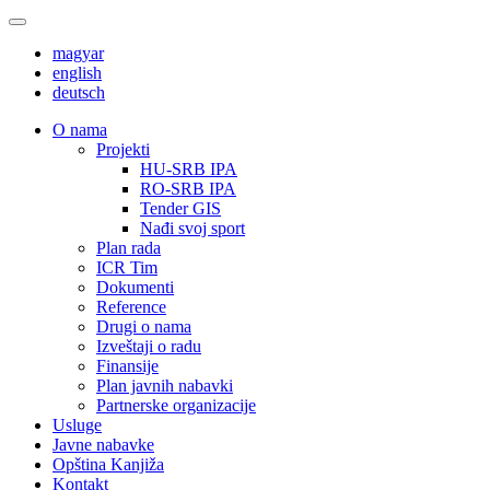
magyar
english
deutsch
О nama
Projekti
HU-SRB IPA
RO-SRB IPA
Tender GIS
Nađi svoj sport
Plan rada
ICR Tim
Dokumenti
Reference
Drugi o nama
Izveštaji o radu
Finansije
Plan javnih nabavki
Partnerske organizacije
Usluge
Javne nabavke
Opština Kanjiža
Kontakt