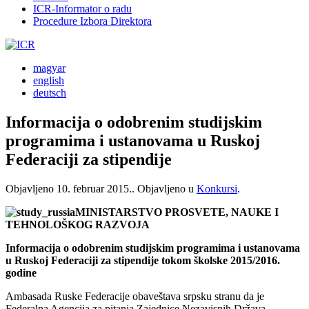
ICR-Informator o radu
Procedure Izbora Direktora
magyar
english
deutsch
Informacija o odobrenim studijskim
programima i ustanovama u Ruskoj
Federaciji za stipendije
Objavljeno
10. februar 2015.
. Objavljeno u
Konkursi
.
MINISTARSTVO PROSVETE, NAUKE I
TEHNOLOŠKOG RAZVOJA
Informacija o odobrenim studijskim programima i ustanovama
u Ruskoj Federaciji za stipendije tokom školske 2015/2016.
godine
Ambasada Ruske Federacije obaveštava srpsku stranu da je
Federalna Agencija za pitanja Zajednice Nezavisnih Država,