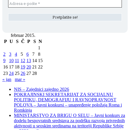
februar 2015.
P
U
S
Č
P
S
N
1
2
3
4
5
6
7
8
9
10
11
12
13
14
15
16
17
18
19
20
21
22
23
24
25
26
27
28
« jan
mar »
NIS – Zajednici zajedno 2026
POKRAJINSKI SEKRETARIJAT ZA SOCIJALNU
POLITIKU, DEMOGRAFIJU I RAVNOPRAVNOST
POLOVA – Javni konkursi – unapređenje položaja Roma i
Romkinja
MINISTARSTVO ZA BRIGU O SELU – Javni konkurs za
dodelu bespovratnih sredstava za podršku razvoja privrednih
aktivnosti u seoskim sredinama na teritoriji Republike Srbije