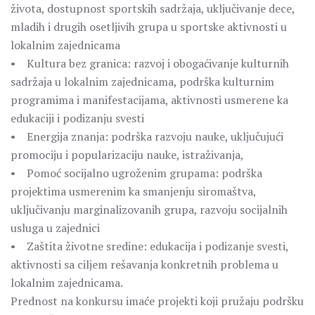
života, dostupnost sportskih sadržaja, uključivanje dece,
mladih i drugih osetljivih grupa u sportske aktivnosti u
lokalnim zajednicama
• Kultura bez granica: razvoj i obogaćivanje kulturnih
sadržaja u lokalnim zajednicama, podrška kulturnim
programima i manifestacijama, aktivnosti usmerene ka
edukaciji i podizanju svesti
• Energija znanja: podrška razvoju nauke, uključujući
promociju i popularizaciju nauke, istraživanja,
• Pomoć socijalno ugroženim grupama: podrška
projektima usmerenim ka smanjenju siromaštva,
uključivanju marginalizovanih grupa, razvoju socijalnih
usluga u zajednici
• Zaštita životne sredine: edukacija i podizanje svesti,
aktivnosti sa ciljem rešavanja konkretnih problema u
lokalnim zajednicama.
Prednost na konkursu imaće projekti koji pružaju podršku