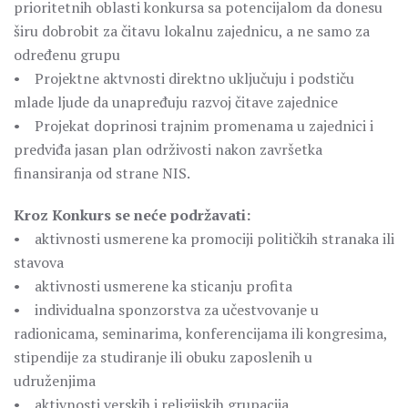
prioritetnih oblasti konkursa sa potencijalom da donesu
širu dobrobit za čitavu lokalnu zajednicu, a ne samo za
određenu grupu
• Projektne aktvnosti direktno uključuju i podstiču
mlade ljude da unapređuju razvoj čitave zajednice
• Projekat doprinosi trajnim promenama u zajednici i
predviđa jasan plan održivosti nakon završetka
finansiranja od strane NIS.
Kroz Konkurs se neće podržavati:
• aktivnosti usmerene ka promociji političkih stranaka ili
stavova
• aktivnosti usmerene ka sticanju profita
• individualna sponzorstva za učestvovanje u
radionicama, seminarima, konferencijama ili kongresima,
stipendije za studiranje ili obuku zaposlenih u
udruženjima
• aktivnosti verskih i religijskih grupacija