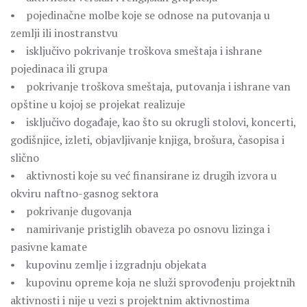
• pojedinačne molbe koje se odnose na putovanja u
zemlji ili inostranstvu
• isključivo pokrivanje troškova smeštaja i ishrane
pojedinaca ili grupa
• pokrivanje troškova smeštaja, putovanja i ishrane van
opštine u kojoj se projekat realizuje
• isključivo događaje, kao što su okrugli stolovi, koncerti,
godišnjice, izleti, objavljivanje knjiga, brošura, časopisa i
slično
• aktivnosti koje su već finansirane iz drugih izvora u
okviru naftno-gasnog sektora
• pokrivanje dugovanja
• namirivanje pristiglih obaveza po osnovu lizinga i
pasivne kamate
• kupovinu zemlje i izgradnju objekata
• kupovinu opreme koja ne služi sprovođenju projektnih
aktivnosti i nije u vezi s projektnim aktivnostima