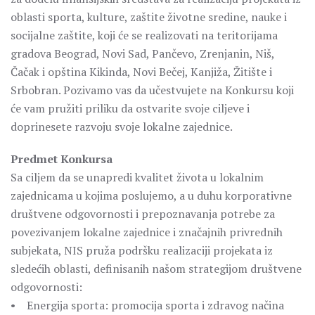
oblasti sporta, kulture, zaštite životne sredine, nauke i
socijalne zaštite, koji će se realizovati na teritorijama
gradova Beograd, Novi Sad, Pančevo, Zrenjanin, Niš,
Čačak i opština Kikinda, Novi Bečej, Kanjiža, Žitište i
Srbobran. Pozivamo vas da učestvujete na Konkursu koji
će vam pružiti priliku da ostvarite svoje ciljeve i
doprinesete razvoju svoje lokalne zajednice.
Predmet Konkursa
Sa ciljem da se unapredi kvalitet života u lokalnim
zajednicama u kojima poslujemo, a u duhu korporativne
društvene odgovornosti i prepoznavanja potrebe za
povezivanjem lokalne zajednice i značajnih privrednih
subjekata, NIS pruža podršku realizaciji projekata iz
sledećih oblasti, definisanih našom strategijom društvene
odgovornosti:
• Energija sporta: promocija sporta i zdravog načina