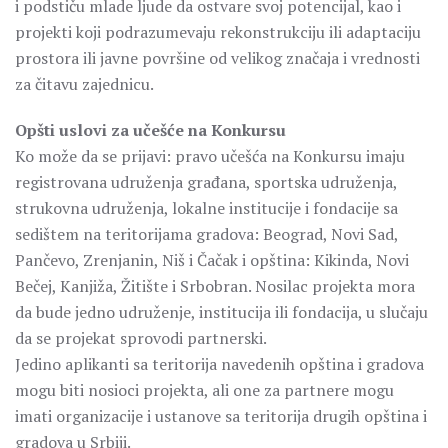
i podstiču mlade ljude da ostvare svoj potencijal, kao i
projekti koji podrazumevaju rekonstrukciju ili adaptaciju
prostora ili javne površine od velikog značaja i vrednosti
za čitavu zajednicu.
Opšti uslovi za učešće na Konkursu
Ko može da se prijavi: pravo učešća na Konkursu imaju
registrovana udruženja građana, sportska udruženja,
strukovna udruženja, lokalne institucije i fondacije sa
sedištem na teritorijama gradova: Beograd, Novi Sad,
Pančevo, Zrenjanin, Niš i Čačak i opština: Kikinda, Novi
Bečej, Kanjiža, Žitište i Srbobran. Nosilac projekta mora
da bude jedno udruženje, institucija ili fondacija, u slučaju
da se projekat sprovodi partnerski.
Jedino aplikanti sa teritorija navedenih opština i gradova
mogu biti nosioci projekta, ali one za partnere mogu
imati organizacije i ustanove sa teritorija drugih opština i
gradova u Srbiji.