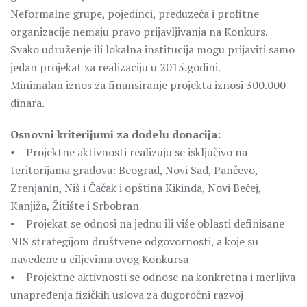
Neformalne grupe, pojedinci, preduzeća i profitne
organizacije nemaju pravo prijavljivanja na Konkurs.
Svako udruženje ili lokalna institucija mogu prijaviti samo
jedan projekat za realizaciju u 2015.godini.
Minimalan iznos za finansiranje projekta iznosi 300.000
dinara.
Osnovni kriterijumi za dodelu donacija:
• Projektne aktivnosti realizuju se isključivo na
teritorijama gradova: Beograd, Novi Sad, Pančevo,
Zrenjanin, Niš i Čačak i opština Kikinda, Novi Bečej,
Kanjiža, Žitište i Srbobran
• Projekat se odnosi na jednu ili više oblasti definisane
NIS strategijom društvene odgovornosti, a koje su
navedene u ciljevima ovog Konkursa
• Projektne aktivnosti se odnose na konkretna i merljiva
unapređenja fizičkih uslova za dugoročni razvoj