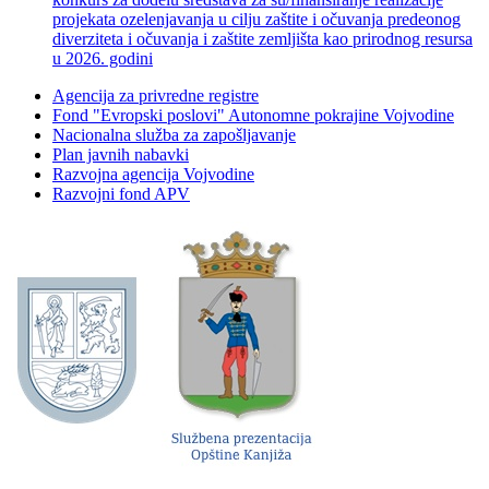
projekata ozelenjavanja u cilju zaštite i očuvanja predeonog
diverziteta i očuvanja i zaštite zemljišta kao prirodnog resursa
u 2026. godini
Agencija za privredne registre
Fond "Evropski poslovi" Autonomne pokrajine Vojvodine
Nacionalna služba za zapošljavanje
Plan javnih nabavki
Razvojna agencija Vojvodine
Razvojni fond APV