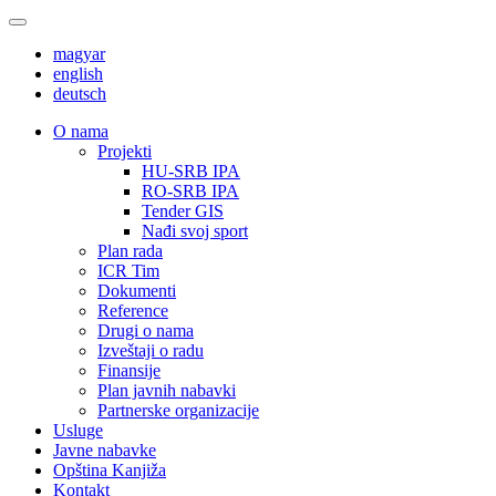
magyar
english
deutsch
О nama
Projekti
HU-SRB IPA
RO-SRB IPA
Tender GIS
Nađi svoj sport
Plan rada
ICR Tim
Dokumenti
Reference
Drugi o nama
Izveštaji o radu
Finansije
Plan javnih nabavki
Partnerske organizacije
Usluge
Javne nabavke
Opština Kanjiža
Kontakt