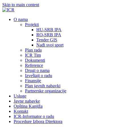
Skip to main content
О nama
Projekti
HU-SRB IPA
RO-SRB IPA
Tender GIS
Nađi svoj sport
Plan rada
ICR Tim
Dokumenti
Reference
Drugi o nama
Izveštaji o radu
Finansije
Plan javnih nabavki
Partnerske organizacije
Usluge
Javne nabavke
Opština Kanjiža
Kontakt
ICR-Informator o radu
Procedure Izbora Direktora