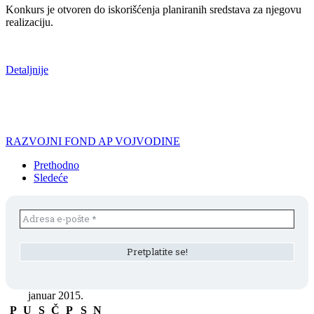
Konkurs je otvoren do iskorišćenja planiranih sredstava za njegovu
realizaciju.
Detaljnije
RAZVOJNI FOND AP VOJVODINE
Prethodno
Sledeće
januar 2015.
P
U
S
Č
P
S
N