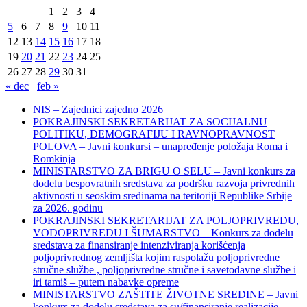
1
2
3
4
5
6
7
8
9
10
11
12
13
14
15
16
17
18
19
20
21
22
23
24
25
26
27
28
29
30
31
« dec
feb »
NIS – Zajednici zajedno 2026
POKRAJINSKI SEKRETARIJAT ZA SOCIJALNU
POLITIKU, DEMOGRAFIJU I RAVNOPRAVNOST
POLOVA – Javni konkursi – unapređenje položaja Roma i
Romkinja
MINISTARSTVO ZA BRIGU O SELU – Javni konkurs za
dodelu bespovratnih sredstava za podršku razvoja privrednih
aktivnosti u seoskim sredinama na teritoriji Republike Srbije
za 2026. godinu
POKRAJINSKI SEKRETARIJAT ZA POLJOPRIVREDU,
VODOPRIVREDU I ŠUMARSTVO – Konkurs za dodelu
sredstava za finansiranje intenziviranja korišćenja
poljoprivrednog zemljišta kojim raspolažu poljoprivredne
stručne službe , poljoprivredne stručne i savetodavne službe i
iri tamiš ‒ putem nabavke opreme
MINISTARSTVO ZAŠTITE ŽIVOTNE SREDINE – Javni
konkurs za dodelu sredstava za su/finansiranje realizacije