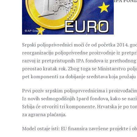
IPA FOND
Srpski poljoprivrednici moći će od početka 2014. god
reorganizaciju poljoprivredne proizvodnje iz pretpri
razvoj iz pretpristupnih IPA fondova iz prethodnog b
preostao kratak rok. Zbog toga se Ministarstvo pol
pet komponenti za dobijanje sredstava koja pružaju 
Prvi poziv srpskim poljoprvrednicima i proizvođačim
Iz novih sedmogodišnjih Ipard fondova, kako se naz
Srbija će otvoriti tri komponente. Hrvatska je po t
za agrarna plaćanja.
Model ostaje isti: EU finansira završene projekte i o