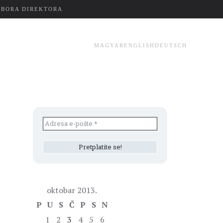
ZBORA DIREKTORA
MAGYAR
ENGLISH
DEUTSCH
oktobar 2013.
P
U
S
Č
P
S
N
1
2
3
4
5
6