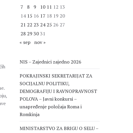
7
8
9
10
11
12
13
14
15
16
17
18
19
20
21
22
23
24
25
26
27
28
29
30
31
« sep
nov »
NIS – Zajednici zajedno 2026
ćih
POKRAJINSKI SEKRETARIJAT ZA
SOCIJALNU POLITIKU,
ne.
DEMOGRAFIJU I RAVNOPRAVNOST
oju,
POLOVA – Javni konkursi –
ave
unapređenje položaja Roma i
Romkinja
MINISTARSTVO ZA BRIGU O SELU –