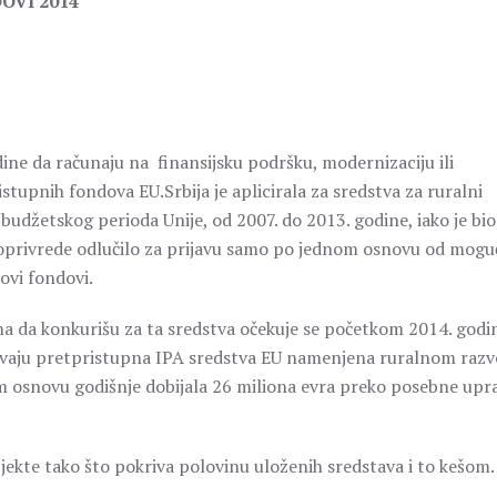
OVI 2014
ine da računaju na finansijsku podršku, modernizaciju ili
stupnih fondova EU.Srbija je aplicirala za sredstva za ruralni
udžetskog perioda Unije, od 2007. do 2013. godine, iako je bio
joprivrede odlučilo za prijavu samo po jednom osnovu od mogu
ovi fondovi.
a da konkurišu za ta sredstva očekuje se početkom 2014. godi
ivaju pretpristupna IPA sredstva EU namenjena ruralnom razv
om osnovu godišnje dobijala 26 miliona evra preko posebne upr
bjekte tako što pokriva polovinu uloženih sredstava i to kešom.