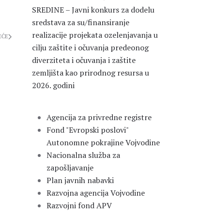
SREDINE – Javni konkurs za dodelu
sredstava za su/finansiranje
realizacije projekata ozelenjavanja u
EĆE
cilju zaštite i očuvanja predeonog
diverziteta i očuvanja i zaštite
zemljišta kao prirodnog resursa u
2026. godini
Agencija za privredne registre
Fond "Evropski poslovi"
Autonomne pokrajine Vojvodine
Nacionalna služba za
zapošljavanje
Plan javnih nabavki
Razvojna agencija Vojvodine
Razvojni fond APV