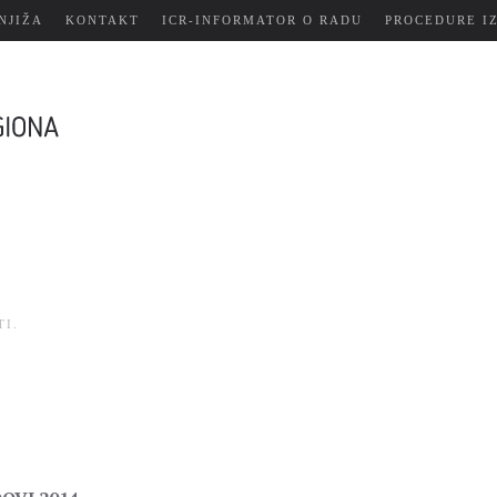
NJIŽA
KONTAKT
ICR-INFORMATOR O RADU
PROCEDURE I
TI
.