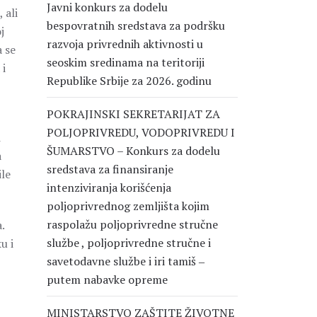
Javni konkurs za dodelu
 ali
bespovratnih sredstava za podršku
j
razvoja privrednih aktivnosti u
a se
seoskim sredinama na teritoriji
 i
Republike Srbije za 2026. godinu
POKRAJINSKI SEKRETARIJAT ZA
POLJOPRIVREDU, VODOPRIVREDU I
i
ŠUMARSTVO – Konkurs za dodelu
a
sredstava za finansiranje
ile
intenziviranja korišćenja
poljoprivrednog zemljišta kojim
raspolažu poljoprivredne stručne
.
službe , poljoprivredne stručne i
u i
savetodavne službe i iri tamiš ‒
putem nabavke opreme
MINISTARSTVO ZAŠTITE ŽIVOTNE