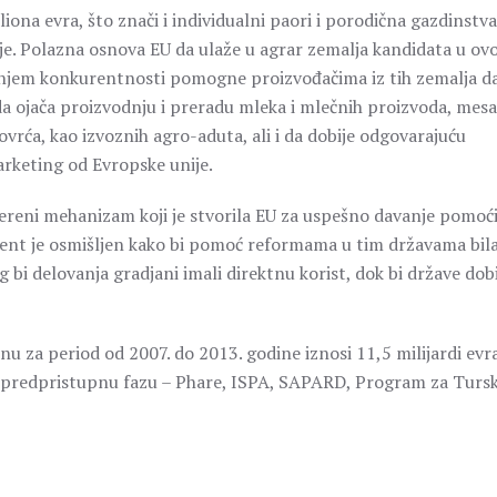
iona evra, što znači i individualni paori i porodična gazdinstva,
je. Polazna osnova EU da ulaže u agrar zemalja kandidata u ovo
izanjem konkurentnosti pomogne proizvođačima iz tih zemalja d
da ojača proizvodnju i preradu mleka i mlečnih proizvoda, mesa
povrća, kao izvoznih agro-aduta, ali i da dobije odgovarajuću
arketing od Evropske unije.
ereni mehanizam koji je stvorila EU za uspešno davanje pomoć
ent je osmišljen kako bi pomoć reformama u tim državama bil
g bi delovanja gradjani imali direktnu korist, dok bi države dob
 za period od 2007. do 2013. godine iznosi 11,5 milijardi evra
 predpristupnu fazu – Phare, ISPA, SAPARD, Program za Tursk