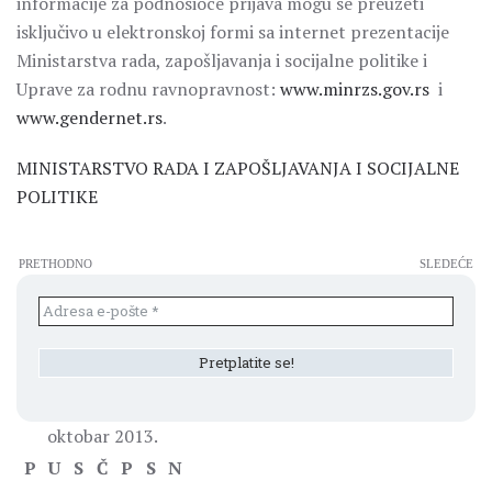
informacije za podnosioce prijava mogu se preuzeti
isključivo u elektronskoj formi sa internet prezentacije
Ministarstva rada, zapošljavanja i socijalne politike i
Uprave za rodnu ravnopravnost:
www.minrzs.gov.rs
i
www.gendernet.rs
.
MINISTARSTVO RADA I ZAPOŠLJAVANJA I SOCIJALNE
POLITIKE
PRETHODNO
SLEDEĆE
oktobar 2013.
P
U
S
Č
P
S
N