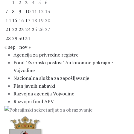
1
2
3
4
5
6
7
8
9
10
11
12
13
14
15
16
17
18
19
20
21
22
23
24
25
26
27
28
29
30
31
« sep
nov »
Agencija za privredne registre
Fond "Evropski poslovi" Autonomne pokrajine
Vojvodine
Nacionalna služba za zapošljavanje
Plan javnih nabavki
Razvojna agencija Vojvodine
Razvojni fond APV