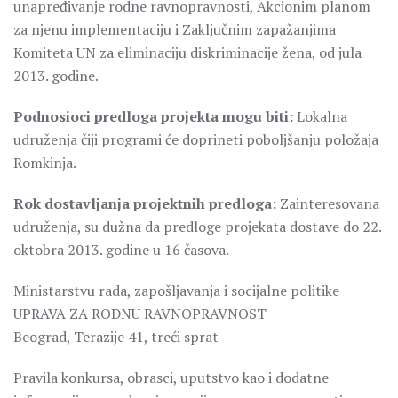
unapređivanje rodne ravnopravnosti, Akcionim planom
za njenu implementaciju i Zaključnim zapažanjima
Komiteta UN za eliminaciju diskriminacije žena, od jula
2013. godine.
Podnosioci predloga projekta mogu biti:
Lokalna
udruženja čiji programi će doprineti poboljšanju položaja
Romkinja.
Rok dostavljanja projektnih predloga:
Zainteresovana
udruženja, su dužna da predloge projekata dostave do 22.
oktobra 2013. godine u 16 časova.
Ministarstvu rada, zapošljavanja i socijalne politike
UPRAVA ZA RODNU RAVNOPRAVNOST
Beograd, Terazije 41, treći sprat
Pravila konkursa, obrasci, uputstvo kao i dodatne