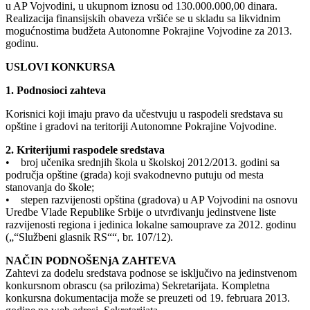
u AP Vojvodini, u ukupnom iznosu od 130.000.000,00 dinara.
Realizacija finansijskih obaveza vršiće se u skladu sa likvidnim
mogućnostima budžeta Autonomne Pokrajine Vojvodine za 2013.
godinu.
USLOVI KONKURSA
1. Podnosioci zahteva
Korisnici koji imaju pravo da učestvuju u raspodeli sredstava su
opštine i gradovi na teritoriji Autonomne Pokrajine Vojvodine.
2. Kriterijumi raspodele sredstava
• broj učenika srednjih škola u školskoj 2012/2013. godini sa
područja opštine (grada) koji svakodnevno putuju od mesta
stanovanja do škole;
• stepen razvijenosti opština (gradova) u AP Vojvodini na osnovu
Uredbe Vlade Republike Srbije o utvrđivanju jedinstvene liste
razvijenosti regiona i jedinica lokalne samouprave za 2012. godinu
(„“Službeni glasnik RS““, br. 107/12).
NAČIN PODNOŠENjA ZAHTEVA
Zahtevi za dodelu sredstava podnose se isključivo na jedinstvenom
konkursnom obrascu (sa prilozima) Sekretarijata. Kompletna
konkursna dokumentacija može se preuzeti od 19. februara 2013.