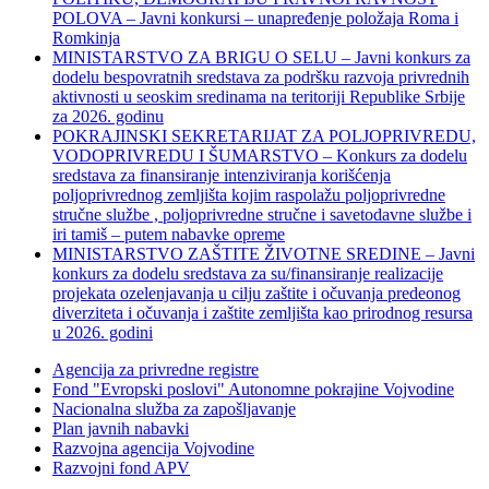
POLOVA – Javni konkursi – unapređenje položaja Roma i
Romkinja
MINISTARSTVO ZA BRIGU O SELU – Javni konkurs za
dodelu bespovratnih sredstava za podršku razvoja privrednih
aktivnosti u seoskim sredinama na teritoriji Republike Srbije
za 2026. godinu
POKRAJINSKI SEKRETARIJAT ZA POLJOPRIVREDU,
VODOPRIVREDU I ŠUMARSTVO – Konkurs za dodelu
sredstava za finansiranje intenziviranja korišćenja
poljoprivrednog zemljišta kojim raspolažu poljoprivredne
stručne službe , poljoprivredne stručne i savetodavne službe i
iri tamiš ‒ putem nabavke opreme
MINISTARSTVO ZAŠTITE ŽIVOTNE SREDINE – Javni
konkurs za dodelu sredstava za su/finansiranje realizacije
projekata ozelenjavanja u cilju zaštite i očuvanja predeonog
diverziteta i očuvanja i zaštite zemljišta kao prirodnog resursa
u 2026. godini
Agencija za privredne registre
Fond "Evropski poslovi" Autonomne pokrajine Vojvodine
Nacionalna služba za zapošljavanje
Plan javnih nabavki
Razvojna agencija Vojvodine
Razvojni fond APV