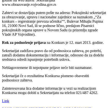
godine na web adresi Sekretarijata
www.obrazovanje.vojvodina.gov.rs
Zahtevi se dostavljaju putem pošte na adresu: Pokrajinski sekretarijat
za obrazovanje, upravu i nacionalne zajednice sa naznakom „“Za
konkurs – regresiranje prevoza učenika““, Bulevar Mihajla Pupina
16, 21000 Novi Sad, ili se podnose lično, predajom Pisarnici
pokrajinskih organa uprave u Novom Sadu (u prizemlju zgrade
Vlade AP Vojvodine).
Rok za podnošenje prijava
na Konkurs je 12. mart 2013. godine.
Sekretarijat zadržava pravo da od podnosioca zahteva, po potrebi,
zatraži dodatnu dokumentaciju i informacije, odnosno da za dodelu
sredstava odredi ispunjenje potrebnih uslova.
Neblagovremene ili nepotpune prijave neće biti razmatrane.
Sekretarijat će o rezultatima Konkursa pismeno obavestiti
podnosioce zahteva.
Zainteresovana lica dodatne informacije u vezi sa realizacijom
Konkursa mogu dobiti u Sekretarijatu na telefon 021/487 4262.
Link