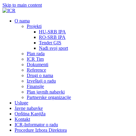
Skip to main content
О nama
Projekti
HU-SRB IPA
RO-SRB IPA
Tender GIS
Nađi svoj sport
Plan rada
ICR Tim
Dokumenti
Reference
Drugi o nama
Izveštaji o radu
Finansije
Plan javnih nabavki
Partnerske organizacije
Usluge
Javne nabavke
Opština Kanjiža
Kontakt
ICR-Informator o radu
Procedure Izbora Direktora