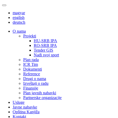
magyar
english
deutsch
О nama
Projekti
HU-SRB IPA
RO-SRB IPA
Tender GIS
Nađi svoj sport
Plan rada
ICR Tim
Dokumenti
Reference
Drugi o nama
Izveštaji o radu
Finansije
Plan javnih nabavki
Partnerske organizacije
Usluge
Javne nabavke
Opština Kanjiža
Kontakt