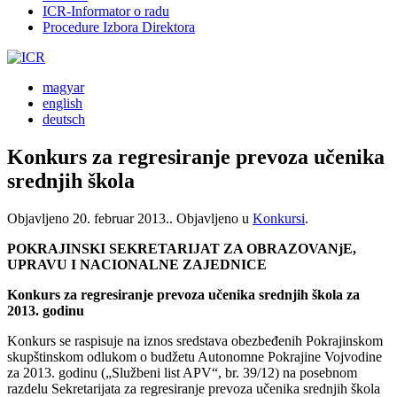
ICR-Informator o radu
Procedure Izbora Direktora
magyar
english
deutsch
Konkurs za regresiranje prevoza učenika
srednjih škola
Objavljeno
20. februar 2013.
. Objavljeno u
Konkursi
.
POKRAJINSKI SEKRETARIJAT ZA OBRAZOVANjE,
UPRAVU I NACIONALNE ZAJEDNICE
Konkurs za regresiranje prevoza učenika srednjih škola za
2013. godinu
Konkurs se raspisuje na iznos sredstava obezbeđenih Pokrajinskom
skupštinskom odlukom o budžetu Autonomne Pokrajine Vojvodine
za 2013. godinu („Službeni list APV“, br. 39/12) na posebnom
razdelu Sekretarijata za regresiranje prevoza učenika srednjih škola