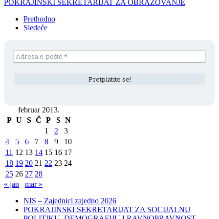
POKRAJINSKI SEKRETARIJAT ZA OBRAZOVANJE
Prethodno
Sledeće
februar 2013.
P
U
S
Č
P
S
N
1
2
3
4
5
6
7
8
9
10
11
12
13
14
15
16
17
18
19
20
21
22
23
24
25
26
27
28
« jan
mar »
NIS – Zajednici zajedno 2026
POKRAJINSKI SEKRETARIJAT ZA SOCIJALNU
POLITIKU, DEMOGRAFIJU I RAVNOPRAVNOST