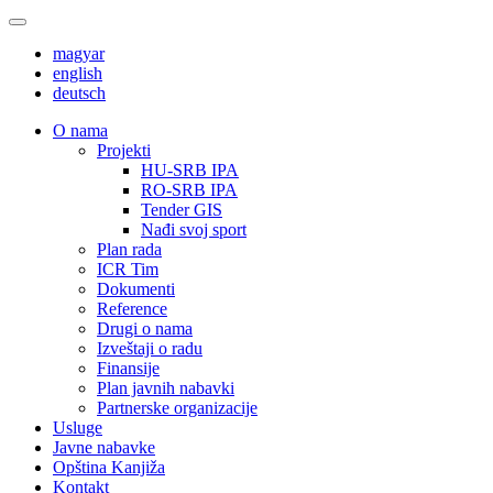
magyar
english
deutsch
О nama
Projekti
HU-SRB IPA
RO-SRB IPA
Tender GIS
Nađi svoj sport
Plan rada
ICR Tim
Dokumenti
Reference
Drugi o nama
Izveštaji o radu
Finansije
Plan javnih nabavki
Partnerske organizacije
Usluge
Javne nabavke
Opština Kanjiža
Kontakt