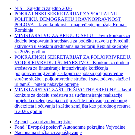
NIS – Zajednici zajedno 2026
POKRAJINSKI SEKRETARIJAT ZA SOCIJALNU
POLITIKU, DEMOGRAFIJU I RAVNOPRAVNOST
POLOVA – Javni konkursi – unapređenje položaja Roma i
Romkinja
MINISTARSTVO ZA BRIGU O SELU – Javni konkurs za
dodelu bespovratnih sredstava za podršku razvoja privrednih
aktivnosti u seoskim sredinama na teritoriji Republike Srbije
za 2026. godinu
POKRAJINSKI SEKRETARIJAT ZA POLJOPRIVREDU,
VODOPRIVREDU I ŠUMARSTVO – Konkurs za dodelu
sredstava za finansiranje intenziviranja korišćenja
poljoprivrednog zemljišta kojim raspolažu poljoprivredne
stručne službe , poljoprivredne stručne i savetodavne službe i
iri tamiš ‒ putem nabavke opreme
MINISTARSTVO ZAŠTITE ŽIVOTNE SREDINE – Javni
konkurs za dodelu sredstava za su/finansiranje realizacije
projekata ozelenjavanja u cilju zaštite i očuvanja predeonog
diverziteta i očuvanja i zaštite zemljišta kao prirodnog resursa
u 2026. godini
Agencija za privredne registre
Fond "Evropski poslovi" Autonomne pokrajine Vojvodine
Nacionalna služba za zapošljavanje