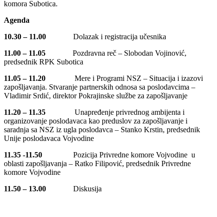
komora Subotica.
Agenda
10.30 – 11.00
Dolazak i registracija učesnika
11.00 – 11.05
Pozdravna reč – Slobodan Vojinović,
predsednik RPK Subotica
11.05 – 11.20
Mere i Programi NSZ – Situacija i izazovi
zapošljavanja. Stvaranje partnerskih odnosa sa poslodavcima –
Vladimir Srdić, direktor Pokrajinske službe za zapošljavanje
11.20 – 11.35
Unapređenje privrednog ambijenta i
organizovanje poslodavaca kao preduslov za zapošljavanje i
saradnja sa NSZ iz ugla poslodavca – Stanko Krstin, predsednik
Unije poslodavaca Vojvodine
11.35 -11.50
Pozicija Privredne komore Vojvodine u
oblasti zapošljavanja – Ratko Filipović, predsednik Privredne
komore Vojvodine
11.50 – 13.00
Diskusija