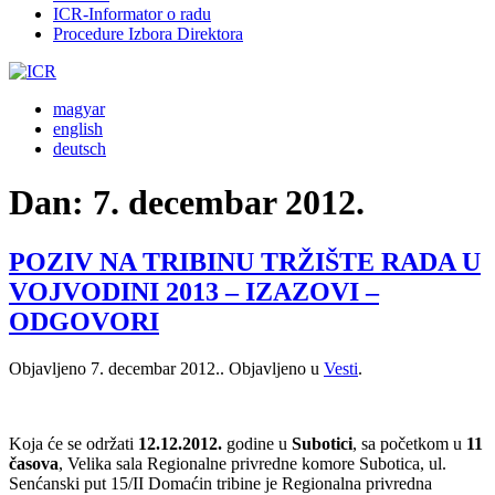
ICR-Informator o radu
Procedure Izbora Direktora
magyar
english
deutsch
Dan:
7. decembar 2012.
POZIV NA TRIBINU TRŽIŠTE RADA U
VOJVODINI 2013 – IZAZOVI –
ODGOVORI
Objavljeno
7. decembar 2012.
. Objavljeno u
Vesti
.
Koja će se održati
12.12.2012.
godine u
Subotici
, sa početkom u
11
časova
, Velika sala Regionalne privredne komore Subotica, ul.
Senćanski put 15/II Domaćin tribine je Regionalna privredna