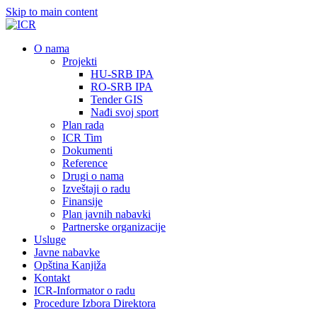
Skip to main content
О nama
Projekti
HU-SRB IPA
RO-SRB IPA
Tender GIS
Nađi svoj sport
Plan rada
ICR Tim
Dokumenti
Reference
Drugi o nama
Izveštaji o radu
Finansije
Plan javnih nabavki
Partnerske organizacije
Usluge
Javne nabavke
Opština Kanjiža
Kontakt
ICR-Informator o radu
Procedure Izbora Direktora