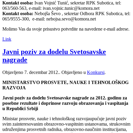
Kontakt osoba:
Ivan Vojnić Tunić, sekretar RPK Subotica, tel:
063/560-563, e-mail: ivan.vojnic.tunic@komora.net
Kontakt osoba:
Nebojša Ševo , sekretar Odbora RPK Subotica, tel:
065/9555-300, e-mail: nebojsa.sevo@komora.net
Molimo Vas da svoje prisustvo potvrdite na navedene e-mail adrese.
Link
Javni poziv za dodelu Svetosavske
nagrade
Objavljeno
7. decembar 2012.
. Objavljeno u
Konkursi
.
MINISTARSTVO PROSVETE, NAUKE I TEHNOLOŠKOG
RAZVOJA
Javni poziv za dodelu Svetosavske nagrade za 2012. godinu za
posebne rezultate i doprinose razvoju obrazovanja i vaspitanja
u Republici Srbiji
Ministar prosvete, nauke i tehnološkog razvojaupućuje javni poziv
svim zainteresovanim obrazovno-vaspitnim ustanovama, strukovnim
udruženjima prosvetnih radnika, obrazovno-naučnim institucijama,