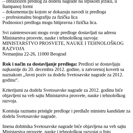
– obrazložen predlog za dodelu nagrade na srpskom jeziku, u
štampanoj formi
– dokumentaciju kojom se dokazuju navodi iz predloga
– profesionalnu biografiju za fizička lica
Podnosioci predloga mogu bitipravna i fizička lica.
Svi zainteresovani mogu svoje predloge dostavljati na adresu
Ministarstva prosvete, nauke i tehnološkog razvoja:
MINISTARSTVO PROSVETE, NAUKE I TEHNOLOŠKOG
RAZVOJA
Nemanjina 22-26, 11000 Beograd
Rok i način za dostavljanje predloga:
Predlozi se dostavljaju
najkasnije do 20. decembra 2012. godine, u zatvorenoj koverti sa
naznakom „Javni poziv za dodelu Svetosavske nagrade za 2012.
godinu“.
Kriterijumi za dodelu Svetosavske nagrade za 2012. godinu biće
objavljeni na veb sajtu Ministarstva prosvete, nauke i tehnološkog
razvoja.
Komisija razmatra pristigle predloge i predlaže ministru kandidate za
dodelu Svetosavske nagrade.
Imena dobitnika Svetosavske nagrade biće objavljena na veb sajtu
Ministarstva prosvete, nauke i tehnološkog razvojai u listu