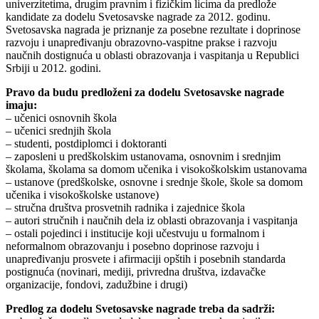
univerzitetima, drugim pravnim i fizičkim licima da predlože
kandidate za dodelu Svetosavske nagrade za 2012. godinu.
Svetosavska nagrada je priznanje za posebne rezultate i doprinose
razvoju i unapređivanju obrazovno-vaspitne prakse i razvoju
naučnih dostignuća u oblasti obrazovanja i vaspitanja u Republici
Srbiji u 2012. godini.
Pravo da budu predloženi za dodelu Svetosavske nagrade
imaju:
– učenici osnovnih škola
– učenici srednjih škola
– studenti, postdiplomci i doktoranti
– zaposleni u predškolskim ustanovama, osnovnim i srednjim
školama, školama sa domom učenika i visokoškolskim ustanovama
– ustanove (predškolske, osnovne i srednje škole, škole sa domom
učenika i visokoškolske ustanove)
– stručna društva prosvetnih radnika i zajednice škola
– autori stručnih i naučnih dela iz oblasti obrazovanja i vaspitanja
– ostali pojedinci i institucije koji učestvuju u formalnom i
neformalnom obrazovanju i posebno doprinose razvoju i
unapređivanju prosvete i afirmaciji opštih i posebnih standarda
postignuća (novinari, mediji, privredna društva, izdavačke
organizacije, fondovi, zadužbine i drugi)
Predlog za dodelu Svetosavske nagrade treba da sadrži: