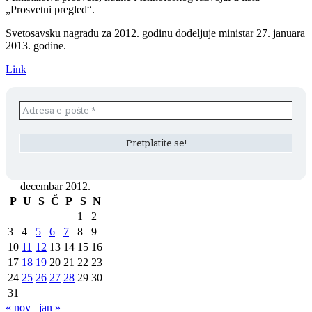
„Prosvetni pregled“.
Svetosavsku nagradu za 2012. godinu dodeljuje ministar 27. januara
2013. godine.
Link
decembar 2012.
P
U
S
Č
P
S
N
1
2
3
4
5
6
7
8
9
10
11
12
13
14
15
16
17
18
19
20
21
22
23
24
25
26
27
28
29
30
31
« nov
jan »