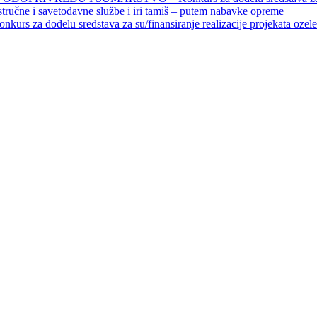
 stručne i savetodavne službe i iri tamiš ‒ putem nabavke opreme
elu sredstava za su/finansiranje realizacije projekata ozelenjavan