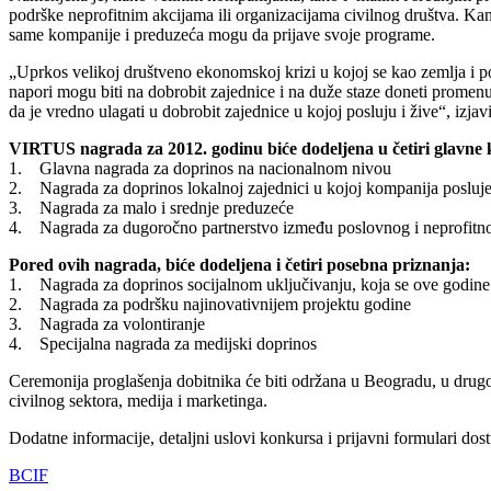
podrške neprofitnim akcijama ili organizacijama civilnog društva. Kan
same kompanije i preduzeća mogu da prijave svoje programe.
„Uprkos velikoj društveno ekonomskoj krizi u kojoj se kao zemlja i p
napori mogu biti na dobrobit zajednice i na duže staze doneti promen
da je vredno ulagati u dobrobit zajednice u kojoj posluju i žive“, izj
VIRTUS nagrada za 2012. godinu biće dodeljena u četiri glavne k
1. Glavna nagrada za doprinos na nacionalnom nivou
2. Nagrada za doprinos lokalnoj zajednici u kojoj kompanija posluj
3. Nagrada za malo i srednje preduzeće
4. Nagrada za dugoročno partnerstvo između poslovnog i neprofitno
Pored ovih nagrada, biće dodeljena i četiri posebna priznanja:
1. Nagrada za doprinos socijalnom uključivanju, koja se ove godine 
2. Nagrada za podršku najinovativnijem projektu godine
3. Nagrada za volontiranje
4. Specijalna nagrada za medijski doprinos
Ceremonija proglašenja dobitnika će biti održana u Beogradu, u drugoj 
civilnog sektora, medija i marketinga.
Dodatne informacije, detaljni uslovi konkursa i prijavni formulari d
BCIF