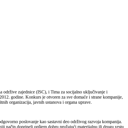
 održive zajednice (ISC), i Tima za socijalno uključivanje i
2012. godine. Konkurs je otvoren za sve domaće i strane kompanije,
tnih organizacija, javnih ustanova i organa uprave.
 odgovorno poslovanje kao sastavni deo održivog razvoja kompanija.
i način doprineli opštem dobru pružajući materijalnu ili drugu vrstu