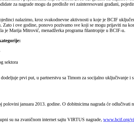
didate za nagrade mogu da predlože svi zainteresovani građani, pojedinci
ojedinci nalazimo, kroz svakodnevne aktivnosti u koje je BCIF uključen
u. Zato i ove godine, ponovo pozivamo sve koji se mogu prijaviti na k
avila je Marija Mitrović, menadžerka programa filantropije u BCIF-u.
ategorije:
e
g sektora
dodeljuje prvi put, u partnerstvu sa Timom za socijalno uključivanje 
polovini januara 2013. godine. O dobitnicima nagrada će odlučivati nezav
ostupni su na zvaničnom internet sajtu VIRTUS nagrade,
www.bcif.org/vi