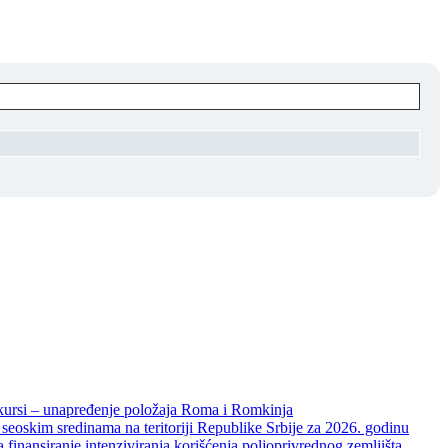
unapređenje položaja Roma i Romkinja
skim sredinama na teritoriji Republike Srbije za 2026. godinu
je intenziviranja korišćenja poljoprivrednog zemljišta