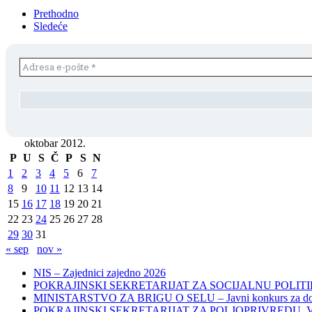
Prethodno
Sledeće
oktobar 2012.
P
U
S
Č
P
S
N
1
2
3
4
5
6
7
8
9
10
11
12
13
14
15
16
17
18
19
20
21
22
23
24
25
26
27
28
29
30
31
« sep
nov »
NIS – Zajednici zajedno 2026
POKRAJINSKI SEKRETARIJAT ZA SOCIJALNU POLITIKU, 
MINISTARSTVO ZA BRIGU O SELU – Javni konkurs za dodelu bes
POKRAJINSKI SEKRETARIJAT ZA POLJOPRIVREDU, VODOPRIVR