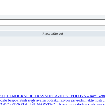
DEMOGRAFIJU I RAVNOPRAVNOST POLOVA – Javni konkursi – 
povratnih sredstava za podršku razvoja privrednih aktivnosti u seo
EDU I ŠUMARSTVO – Konkurs za dodelu sredstava za finansiran