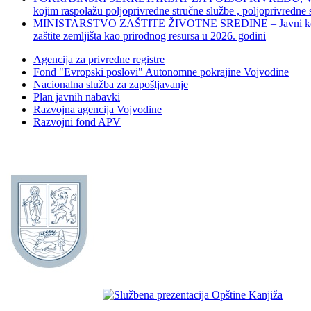
kojim raspolažu poljoprivredne stručne službe , poljoprivredne
MINISTARSTVO ZAŠTITE ŽIVOTNE SREDINE – Javni konkurs za dod
zaštite zemljišta kao prirodnog resursa u 2026. godini
Agencija za privredne registre
Fond "Evropski poslovi" Autonomne pokrajine Vojvodine
Nacionalna služba za zapošljavanje
Plan javnih nabavki
Razvojna agencija Vojvodine
Razvojni fond APV