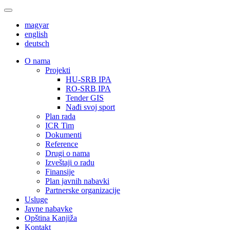
magyar
english
deutsch
О nama
Projekti
HU-SRB IPA
RO-SRB IPA
Tender GIS
Nađi svoj sport
Plan rada
ICR Tim
Dokumenti
Reference
Drugi o nama
Izveštaji o radu
Finansije
Plan javnih nabavki
Partnerske organizacije
Usluge
Javne nabavke
Opština Kanjiža
Kontakt