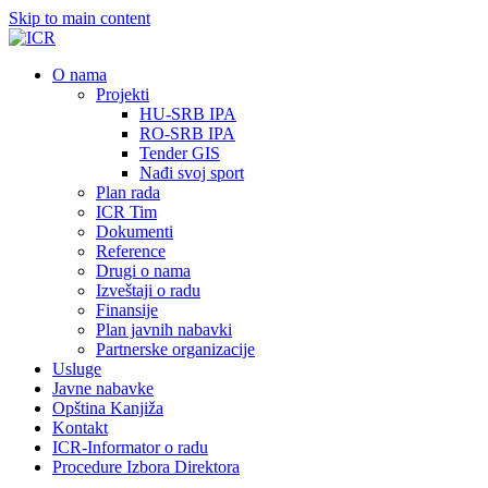
Skip to main content
О nama
Projekti
HU-SRB IPA
RO-SRB IPA
Tender GIS
Nađi svoj sport
Plan rada
ICR Tim
Dokumenti
Reference
Drugi o nama
Izveštaji o radu
Finansije
Plan javnih nabavki
Partnerske organizacije
Usluge
Javne nabavke
Opština Kanjiža
Kontakt
ICR-Informator o radu
Procedure Izbora Direktora