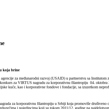
ne
 koja brine
 agencije za međunarodni razvoj (USAID) u partnerstvu sa Institutom za
 konkurs za VIRTUS nagradu za korporativnu filantropiju 04. oktobra 
ijske kuće, kao i korporativne fondove i fondacije, sa izuzetkom neprofi
nagrada za korporativnu filantropiju u Srbiji koja promoviše društveno
uzećima i pojedincima koji su tokom 2011/12. godine na najdelotvornij