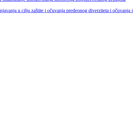
ja u cilju zaštite i očuvanja predeonog diverziteta i očuvanja i