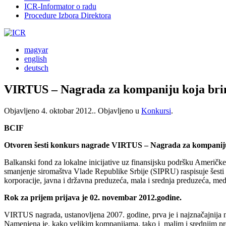
ICR-Informator o radu
Procedure Izbora Direktora
magyar
english
deutsch
VIRTUS – Nagrada za kompaniju koja bri
Objavljeno
4. oktobar 2012.
. Objavljeno u
Konkursi
.
BCIF
Otvoren šesti konkurs nagrade VIRTUS – Nagrada za kompaniju
Balkanski fond za lokalne inicijative uz finansijsku podršku Američke
smanjenje siromaštva Vlade Republike Srbije (SIPRU) raspisuje šesti
korporacije, javna i državna preduzeća, mala i srednja preduzeća, med
Rok za prijem prijava je 02. novembar 2012.godine.
VIRTUS nagrada, ustanovljena 2007. godine, prva je i najznačajnija 
Namenjena je, kako velikim kompanijama, tako i malim i srednjim pred