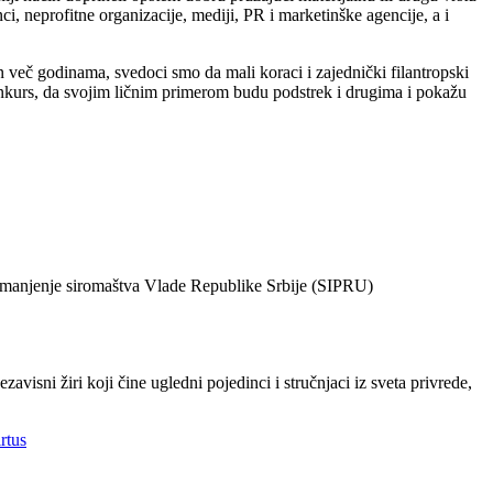
, neprofitne organizacije, mediji, PR i marketinške agencije, a i
 več godinama, svedoci smo da mali koraci i zajednički filantropski
onkurs, da svojim ličnim primerom budu podstrek i drugima i pokažu
i smanjenje siromaštva Vlade Republike Srbije (SIPRU)
isni žiri koji čine ugledni pojedinci i stručnjaci iz sveta privrede,
rtus