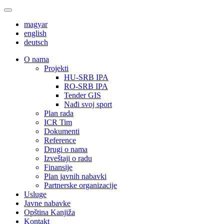
magyar
english
deutsch
О nama
Projekti
HU-SRB IPA
RO-SRB IPA
Tender GIS
Nađi svoj sport
Plan rada
ICR Tim
Dokumenti
Reference
Drugi o nama
Izveštaji o radu
Finansije
Plan javnih nabavki
Partnerske organizacije
Usluge
Javne nabavke
Opština Kanjiža
Kontakt