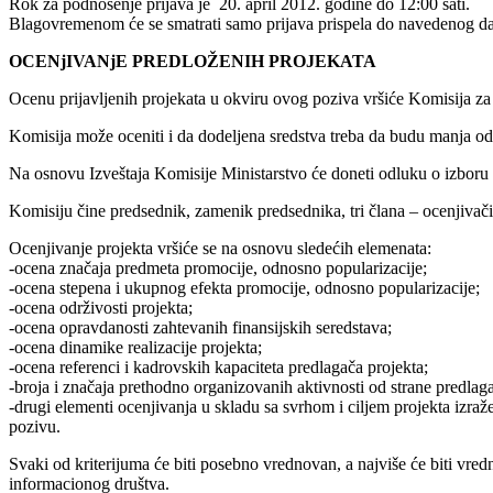
Rok za podnošenje prijava je 20. april 2012. godine do 12:00 sati.
Blagovremenom će se smatrati samo prijava prispela do navedenog d
OCENjIVANjE PREDLOŽENIH PROJEKATA
Ocenu prijavljenih projekata u okviru ovog poziva vršiće Komisija za
Komisija može oceniti i da dodeljena sredstva treba da budu manja od 
Na osnovu Izveštaja Komisije Ministarstvo će doneti odluku o izboru p
Komisiju čine predsednik, zamenik predsednika, tri člana – ocenjivači 
Ocenjivanje projekta vršiće se na osnovu sledećih elemenata:
-ocena značaja predmeta promocije, odnosno popularizacije;
-ocena stepena i ukupnog efekta promocije, odnosno popularizacije;
-ocena održivosti projekta;
-ocena opravdanosti zahtevanih finansijskih seredstava;
-ocena dinamike realizacije projekta;
-ocena referenci i kadrovskih kapaciteta predlagača projekta;
-broja i značaja prethodno organizovanih aktivnosti od strane predlag
-drugi elementi ocenjivanja u skladu sa svrhom i ciljem projekta izra
pozivu.
Svaki od kriterijuma će biti posebno vrednovan, a najviše će biti vre
informacionog društva.