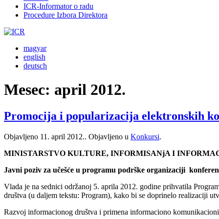
ICR-Informator o radu
Procedure Izbora Direktora
magyar
english
deutsch
Mesec:
april 2012.
Promocija i popularizacija elektronskih k
Objavljeno
11. april 2012.
. Objavljeno u
Konkursi
.
MINISTARSTVO KULTURE, INFORMISANjA I INFORM
Javni poziv za učešće u programu podrške organizaciji konferenc
Vlada je na sednici održanoj 5. aprila 2012. godine prihvatila Progra
društva (u daljem tekstu: Program), kako bi se doprinelo realizaciji utv
Razvoj informacionog društva i primena informaciono komunikacionih 