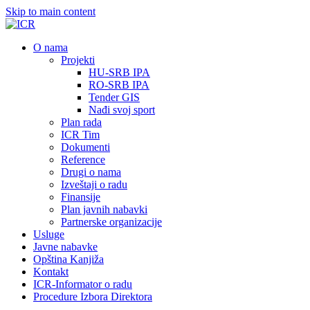
Skip to main content
О nama
Projekti
HU-SRB IPA
RO-SRB IPA
Tender GIS
Nađi svoj sport
Plan rada
ICR Tim
Dokumenti
Reference
Drugi o nama
Izveštaji o radu
Finansije
Plan javnih nabavki
Partnerske organizacije
Usluge
Javne nabavke
Opština Kanjiža
Kontakt
ICR-Informator o radu
Procedure Izbora Direktora