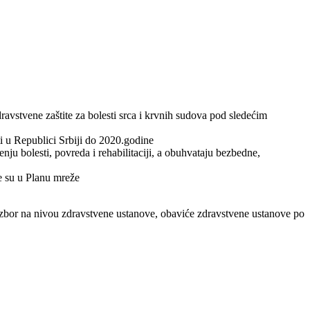
ravstvene zaštite za bolesti srca i krvnih sudova pod sledećim
i u Republici Srbiji do 2020.godine
enju bolesti, povreda i rehabilitaciji, a obuhvataju bezbedne,
e su u Planu mreže
zbor na nivou zdravstvene ustanove, obaviće zdravstvene ustanove po