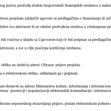
nog poziva predviđa dodelu bespovratnih finansijskih sredstava u maks
oru projekata zaključiti ugovore sa predlagačima o finansiranju ili sufi
dobre sve aktivnosti ili ne odobre predviđena sredstva u celokupnom pr
 biti vraćena u skladu sa Ugovorom koji će biti potpisan sa predlagačim
tivnosti, a sve u cilju praćenja korišćenja sredstava.
obliku na sledećoj adresi: Obrazac prijave projekta.
a u elektronskom obliku, odštampati ga i potpisati.
am dostaviti na adresu Ministarstva kulture, informisanja i informacio
doprinose promociji i popularizaciji elektronskih komunikacija i in
dnosno neposrednog dostavljanja prijave, poslati elektronskom poštom