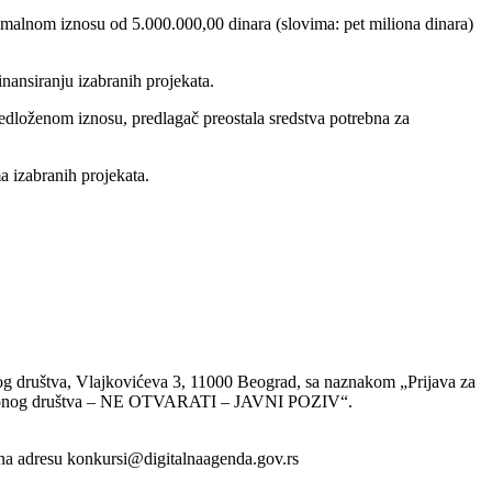
imalnom iznosu od 5.000.000,00 dinara (slovima: pet miliona dinara)
nansiranju izabranih projekata.
edloženom iznosu, predlagač preostala sredstva potrebna za
a izabranih projekata.
nog društva, Vlajkovićeva 3, 11000 Beograd, sa naznakom „Prijava za
formacionog društva – NE OTVARATI – JAVNI POZIV“.
 na adresu konkursi@digitalnaagenda.gov.rs