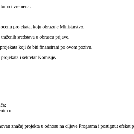
atuma i vremena.
 ocenu projekata, koju obrazuje Ministarstvo.
traženih sredstava u obrascu prijave.
rojekata koji će biti finansirani po ovom pozivu.
projekata i sekretar Komisije.
ača;
ženim u
dnovan značaj projekta u odnosu na ciljeve Programa i postignut efekat