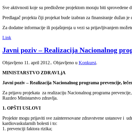
Sve aktivnosti koje su predložene projektom moraju biti sprovedene do
Predlagač projekta čiji projekat bude izabran za finansiranje dužan je 
Za dodatne informacije ili pojašnjenja u vezi sa prijavljivanjem može
Link
Javni poziv – Realizacija Nacionalnog prog
Objavljeno
11. april 2012.
. Objavljeno u
Konkursi
.
MINISTARSTVO ZDRAVLjA
Javni poziv – Realizacija Nacionalnog programa prevencije, lečen
Za prijavu projekata za realizaciju Nacionalnog programa prevencije, 
Razdeo Ministarstvo zdravlja.
1. OPŠTI USLOVI
Projekte mogu prijaviti sve zainteresovane zdravstvene ustanove i ud
kardiovaskularnih bolesti i to:
1. prevenciji faktora rizika;