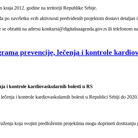
 kraja 2012. godine na teritoriji Republike Srbije.
da po završetku svih aktivnosti predviđenih projektom dostavi detaljan i
te se obratiti na adresu konkursi@digitalnaagenda.gov.rs ili telefonom 
rama prevencije, lečenja i kontrole kardiov
ja i kontrole kardiovaskularnih bolesti u RS
lečenja i kontrole kardiovaskularnih bolesti u Republici Srbiji do 2020
ruženja koja svojim predloženim projektima mogu doprineti dostizanju g