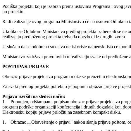
Podrška projektu koji je izabran prema uslovima Programa i ovog jav
po projektu.
Radi realizacije ovog programa Ministarstvo će na osnovu Odluke o izb
Ukoliko se Odlukom Ministarstva predlog projekta izabere ali se ne o
realizaciju predloženog projekta treba da obezbedi iz drugih izvora.
U slučaju da se odobrena sredstva ne iskoriste namenski ista će morati
Ministarstvo zadržava pravo uvida u realizaciju svake od predložene ak
POSTUPAK PRIJAVE
Obrazac prijave projekta za program može se preuzeti u elektronskom 
Za svaki predlog projekta potrebno je popuniti obrazac prijave projekt
Prijavu izvršiti na sledeći način:
1. Popunjen, odštampan i potpisan obrazac prijave projekta za progr
program podrške organizaciji konferencija i drugih događaja koji 
Elektronsku kopiju prijave priložiti na zasebnom kompakt disku.
1. Obrazac „„Obaveštenje o prijavi“ nakon slanja prijave poštom, o