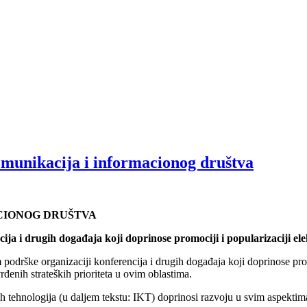
omunikacija i informacionog društva
ACIONOG DRUŠTVA
ija i drugih događaja koji doprinose promociji i popularizaciji e
m podrške organizaciji konferencija i drugih događaja koji doprinose pr
rđenih strateških prioriteta u ovim oblastima.
tehnologija (u daljem tekstu: IKT) doprinosi razvoju u svim aspektim