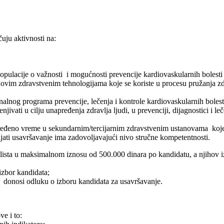
čuju aktivnosti na:
opulacije o važnosti i mogućnosti prevencije kardiovaskularnih bolesti
 novim zdravstvenim tehnologijama koje se koriste u procesu pružanja zd
nalnog programa prevencije, lečenja i kontrole kardiovaskularnih bolest
vati u cilju unapređenja zdravlja ljudi, u prevenciji, dijagnostici i leč
ređeno vreme u sekundarnim/tercijarnim zdravstvenim ustanovama koj
jati usavršavanje ima zadovoljavajući nivo stručne kompetentnosti.
ista u maksimalnom iznosu od 500.000 dinara po kandidatu, a njihov i
izbor kandidata;
, donosi odluku o izboru kandidata za usavršavanje.
ve i to: