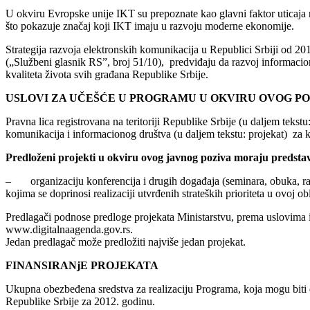
U okviru Evropske unije IKT su prepoznate kao glavni faktor uticaja 
što pokazuje značaj koji IKT imaju u razvoju moderne ekonomije.
Strategija razvoja elektronskih komunikacija u Republici Srbiji od 20
(„Službeni glasnik RS”, broj 51/10), predviđaju da razvoj informacion
kvaliteta života svih građana Republike Srbije.
USLOVI ZA UČEŠĆE U PROGRAMU U OKVIRU OVOG PO
Pravna lica registrovana na teritoriji Republike Srbije (u daljem tekst
komunikacija i informacionog društva (u daljem tekstu: projekat) za
Predloženi projekti u okviru ovog javnog poziva moraju predstavl
– organizaciju konferencija i drugih događaja (seminara, obuka, radio
kojima se doprinosi realizaciji utvrđenih strateških prioriteta u ovoj obl
Predlagači podnose predloge projekata Ministarstvu, prema uslovima i
www.digitalnaagenda.gov.rs.
Jedan predlagač može predložiti najviše jedan projekat.
FINANSIRANjE PROJEKATA
Ukupna obezbeđena sredstva za realizaciju Programa, koja mogu bit
Republike Srbije za 2012. godinu.