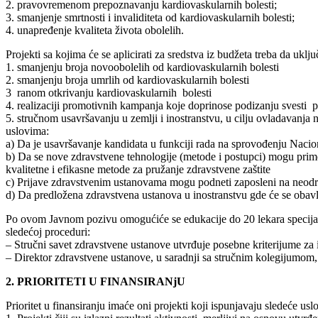
2. pravovremenom prepoznavanju kardiovaskularnih bolesti;
3. smanjenje smrtnosti i invaliditeta od kardiovaskularnih bolesti;
4. unapređenje kvaliteta života obolelih.
Projekti sa kojima će se aplicirati za sredstva iz budžeta treba da uklju
1. smanjenju broja novoobolelih od kardiovaskularnih bolesti
2. smanjenju broja umrlih od kardiovaskularnih bolesti
3 ranom otkrivanju kardiovaskularnih bolesti
4. realizaciji promotivnih kampanja koje doprinose podizanju svesti p
5. stručnom usavršavanju u zemlji i inostranstvu, u cilju ovladavanja
uslovima:
a) Da je usavršavanje kandidata u funkciji rada na sprovođenju Nacio
b) Da se nove zdravstvene tehnologije (metode i postupci) mogu primenji
kvalitetne i efikasne metode za pružanje zdravstvene zaštite
c) Prijave zdravstvenim ustanovama mogu podneti zaposleni na neod
d) Da predložena zdravstvena ustanova u inostranstvu gde će se obavl
Po ovom Javnom pozivu omogućiće se edukacije do 20 lekara specijal
sledećoj proceduri:
– Stručni savet zdravstvene ustanove utvrđuje posebne kriterijume za 
– Direktor zdravstvene ustanove, u saradnji sa stručnim kolegijumom
2. PRIORITETI U FINANSIRANjU
Prioritet u finansiranju imaće oni projekti koji ispunjavaju sledeće uslo