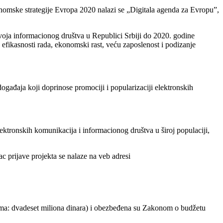
onomske strategije Evropa 2020 nalazi se „Digitala agenda za Evropu”,
azvoja informacionog društva u Republici Srbiji do 2020. godine
efikasnosti rada, ekonomski rast, veću zaposlenost i podizanje
 događaja koji doprinose promociji i popularizaciji elektronskih
ektronskih komunikacija i informacionog društva u široj populaciji,
c prijave projekta se nalaze na veb adresi
ma: dvadeset miliona dinara) i obezbeđena su Zakonom o budžetu