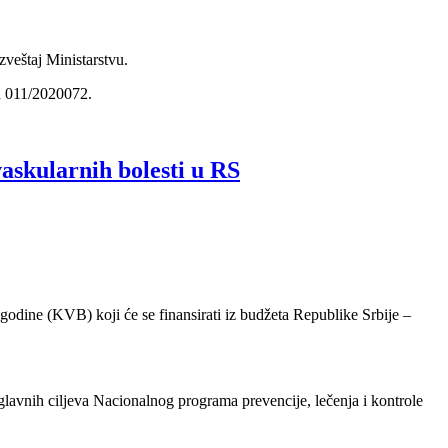
zveštaj Ministarstvu.
na 011/2020072.
askularnih bolesti u RS
.godine (KVB) koji će se finansirati iz budžeta Republike Srbije –
lavnih ciljeva Nacionalnog programa prevencije, lečenja i kontrole