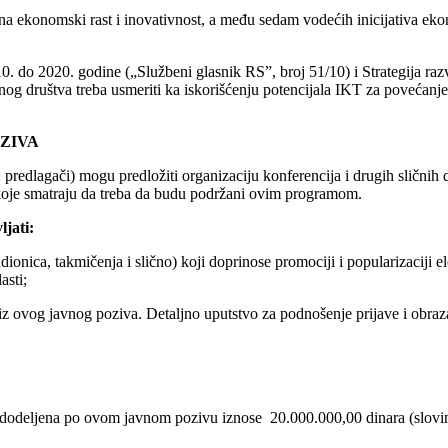
na ekonomski rast i inovativnost, a među sedam vodećih inicijativa ek
10. do 2020. godine („Službeni glasnik RS”, broj 51/10) i Strategija r
og društva treba usmeriti ka iskorišćenju potencijala IKT za povećanje 
ZIVA
u: predlagači) mogu predložiti organizaciju konferencija i drugih sličnih
 koje smatraju da treba da budu podržani ovim programom.
jati:
nica, takmičenja i slično) koji doprinose promociji i popularizaciji el
asti;
z ovog javnog poziva. Detaljno uputstvo za podnošenje prijave i obraza
i dodeljena po ovom javnom pozivu iznose 20.000.000,00 dinara (slovi