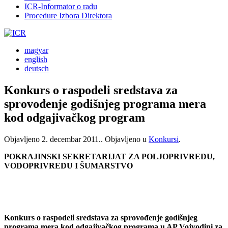
ICR-Informator o radu
Procedure Izbora Direktora
magyar
english
deutsch
Konkurs o raspodeli sredstava za
sprovođenje godišnjeg programa mera
kod odgajivačkog program
Objavljeno
2. decembar 2011.
. Objavljeno u
Konkursi
.
POKRAJINSKI SEKRETARIJAT ZA POLJOPRIVREDU,
VODOPRIVREDU I ŠUMARSTVO
Konkurs o raspodeli sredstava za sprovođenje godišnjeg
programa mera kod odgajivačkog programa u AP Vojvodini za