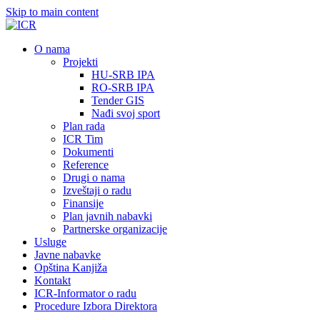
Skip to main content
О nama
Projekti
HU-SRB IPA
RO-SRB IPA
Tender GIS
Nađi svoj sport
Plan rada
ICR Tim
Dokumenti
Reference
Drugi o nama
Izveštaji o radu
Finansije
Plan javnih nabavki
Partnerske organizacije
Usluge
Javne nabavke
Opština Kanjiža
Kontakt
ICR-Informator o radu
Procedure Izbora Direktora