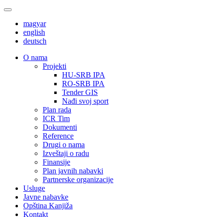
magyar
english
deutsch
О nama
Projekti
HU-SRB IPA
RO-SRB IPA
Tender GIS
Nađi svoj sport
Plan rada
ICR Tim
Dokumenti
Reference
Drugi o nama
Izveštaji o radu
Finansije
Plan javnih nabavki
Partnerske organizacije
Usluge
Javne nabavke
Opština Kanjiža
Kontakt