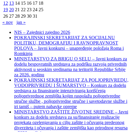
12
13
14
15
16
17
18
19
20
21
22
23
24
25
26
27
28
29
30
31
« nov
jan »
NIS – Zajednici zajedno 2026
POKRAJINSKI SEKRETARIJAT ZA SOCIJALNU
POLITIKU, DEMOGRAFIJU I RAVNOPRAVNOST
POLOVA – Javni konkursi – unapređenje položaja Roma i
Romkinja
MINISTARSTVO ZA BRIGU O SELU – Javni konkurs za
dodelu bespovratnih sredstava za podršku razvoja privrednih
aktivnosti u seoskim sredinama na teritoriji Republike Srbije
za 2026. godinu
POKRAJINSKI SEKRETARIJAT ZA POLJOPRIVREDU,
VODOPRIVREDU I ŠUMARSTVO – Konkurs za dodelu
sredstava za finansiranje intenziviranja korišćenja
poljoprivrednog zemljišta kojim raspolažu poljoprivredne
stručne službe , poljoprivredne stručne i savetodavne službe i
iri tamiš ‒ putem nabavke opreme
MINISTARSTVO ZAŠTITE ŽIVOTNE SREDINE – Javni
konkurs za dodelu sredstava za su/finansiranje realizacije
projekata ozelenjavanja u cilju zaštite i očuvanja predeonog
diverziteta i očuvanja i zaštite zemljišta kao prirodnog resursa