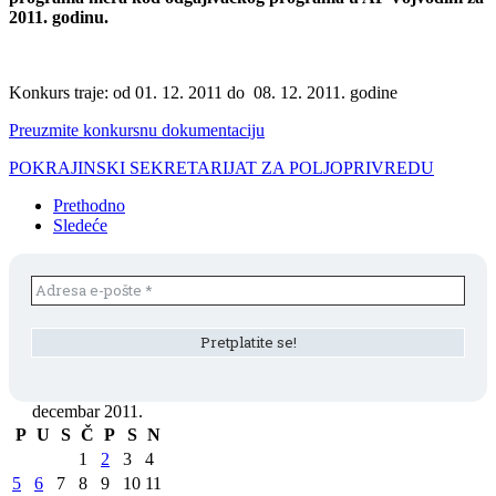
2011. godinu.
Konkurs traje: od 01. 12. 2011 do 08. 12. 2011. godine
Preuzmite konkursnu dokumentaciju
POKRAJINSKI SEKRETARIJAT ZA POLJOPRIVREDU
Prethodno
Sledeće
decembar 2011.
P
U
S
Č
P
S
N
1
2
3
4
5
6
7
8
9
10
11