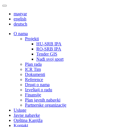
magyar
english
deutsch
О nama
Projekti
HU-SRB IPA
RO-SRB IPA
Tender GIS
Nađi svoj sport
Plan rada
ICR Tim
Dokumenti
Reference
Drugi o nama
Izveštaji o radu
Finansije
Plan javnih nabavki
Partnerske organizacije
Usluge
Javne nabavke
Opština Kanjiža
Kontakt