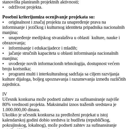
stanovišta planiranih projektnih aktivnosti;
• održivost projekta.
Posebni kriterijumiza ocenjivanje projekata su:
• originalnost i značaj projekta za unapređenje prava na
informisanje i jezičkog i kulturnog identiteta pripadnika nacionalnih
manjina;
• unapređenje medijskog stvaralaštva u oblasti kulture, nauke i
obrazovanja;
• informisanje i edukacijadece i mladih;
• jačanje stručnih kapaciteta u oblasti informisanja nacionalnih
manjina;
• uvođenje novih informacionih tehnologija, dostupnost većem
broju korisnika;
• programi multi i interkulturalnog sadržaja sa ciljem razvijanja
kulture dijaloga, boljeg upoznavanja i razumevanja između različitih
zajednica.
IV
Učesnik konkursa može podneti zahtev za sufinansiranje najviše
80% vrednosti projekta. Maksimalni iznos traženih sredstava je
1.000.000,00 dinara.
Ukoliko je učesnik konkursa za predloženi projekat u istoj
kalendarskoj godini dobio sredstva iz budžeta (republičkog,
pokrajinskog, lokalnog), može podneti zahtev za sufinansiranje