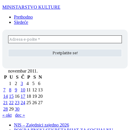
MINISTARSTVO KULTURE
Prethodno
Sledeće
novembar 2011.
P
U
S
Č
P
S
N
1
2
3
4
5
6
7
8
9
10
11
12
13
14
15
16
17
18
19
20
21
22
23
24
25
26
27
28
29
30
« okt
dec »
NIS – Zajednici zajedno 2026