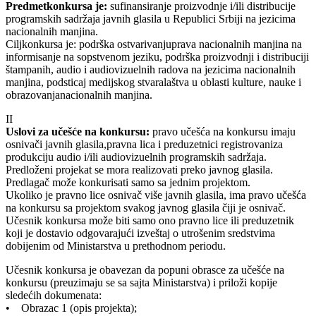
Predmetkonkursa je:
sufinansiranje proizvodnje i/ili distribucije
programskih sadržaja javnih glasila u Republici Srbiji na jezicima
nacionalnih manjina.
Ciljkonkursa je: podrška ostvarivanjuprava nacionalnih manjina na
informisanje na sopstvenom jeziku, podrška proizvodnji i distribuciji
štampanih, audio i audiovizuelnih radova na jezicima nacionalnih
manjina, podsticaj medijskog stvaralaštva u oblasti kulture, nauke i
obrazovanjanacionalnih manjina.
II
Uslovi za učešće na konkursu:
pravo učešća na konkursu imaju
osnivači javnih glasila,pravna lica i preduzetnici registrovaniza
produkciju audio i/ili audiovizuelnih programskih sadržaja.
Predloženi projekat se mora realizovati preko javnog glasila.
Predlagač može konkurisati samo sa jednim projektom.
Ukoliko je pravno lice osnivač više javnih glasila, ima pravo učešća
na konkursu sa projektom svakog javnog glasila čiji je osnivač.
Učesnik konkursa može biti samo ono pravno lice ili preduzetnik
koji je dostavio odgovarajući izveštaj o utrošenim sredstvima
dobijenim od Ministarstva u prethodnom periodu.
Učesnik konkursa je obavezan da popuni obrasce za učešće na
konkursu (preuzimaju se sa sajta Ministarstva) i priloži kopije
sledećih dokumenata:
• Obrazac 1 (opis projekta);