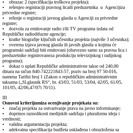
• obrazac 2 (specifikacija troškova projekta);
• rešenjeo registraciji pravnog licaili preduzetnika u Agencijiza
privredne registre;
• rešenje o registraciji javnog glasila u Agenciji za privredne
registre;
• dozvola za emitovanje radio i/ili TV programa izdata od
Republičke radiodifuzne agencije;
• kratke biografije ključnih učesnika projekta (najviše 3 učesnika);
• overena izjava javnog glasila ili javnih glasila u kojima će
programski sadržaji biti emitovani (obavezno samo za pravna lica i
preduzetnike registrovaneza produkciju televizijskog i radijskog
programa);
• dokaz o uplati Republičke administrativne takse od 240,00
dinara na račun 840-742221843-57, poziv na broj 97 50-016,
namena Tarifni broj 1 (Zakon o republičkim administrativnim
taksama („Sl.glasnik RS“, br. 43/03, 51/03, 53/04, 42/05, 61/05,
101/05, 42/06,47/07i 70/11).
III
Osnovni kriterijumiza ocenjivanje projekata su:
• značaj projekta za ostvarivanje prava na javno informisanje;
• doprinos raznolikosti medijskih sadržaja i pluralizmu ideja i
vrednosti;
• validna argumentacija projekta;
• adekvatna specifikacija budžeta usklađena i obrazložena sa