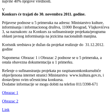
najviše 40% njegove vrednosti.
V
Konkurs će trajati do 30. novembra 2011. godine.
Prijavese podnose u 5 primeraka na adresu: Ministarstvo kulture,
informisanja i informacionog društva, 11000 Beograd, Vlajkovićeva
3, sa naznakom: za Konkurs za sufinansiranje projekata/programa
oblasti javnog informisanja na jezicima nacionalnih manjina.
Korisnik sredstava je dužan da projekat realizuje do 31.12.2012.
godine
Napomena: Obrazac 1 i Obrazac 2 podnose se u 5 primeraka, a
ostala obavezna dokumentacija u 1 primerku.
Rešenje o sufinansiranju projekata po raspisanomkonkursubiće
objavljenona internet stranici Ministarstva www.kultura.gov.rs, i
dostavljeno svim učesnicima konkursa.
Dodatne informacije se mogu dobiti na telefon 011/3398-671
Obrazac 1
Obrazac 2
Link