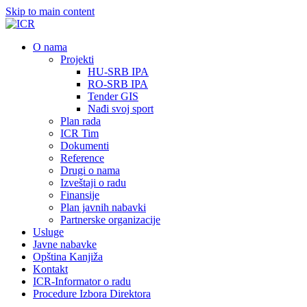
Skip to main content
О nama
Projekti
HU-SRB IPA
RO-SRB IPA
Tender GIS
Nađi svoj sport
Plan rada
ICR Tim
Dokumenti
Reference
Drugi o nama
Izveštaji o radu
Finansije
Plan javnih nabavki
Partnerske organizacije
Usluge
Javne nabavke
Opština Kanjiža
Kontakt
ICR-Informator o radu
Procedure Izbora Direktora