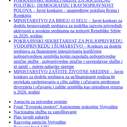
POKRAJINSKI SEKRETARIJAT ZA SOCIJALNU
POLITIKU, DEMOGRAFIJU I RAVNOPRAVNOST
POLOVA – Javni konkursi – unapređenje položaja Roma i
Romkinja
MINISTARSTVO ZA BRIGU O SELU – Javni konkurs za
dodelu bespovratnih sredstava za podršku razvoja privrednih
aktivnosti u seoskim sredinama na teritoriji Republike Srbije
za 2026. godinu
POKRAJINSKI SEKRETARIJAT ZA POLJOPRIVREDU,
VODOPRIVREDU I ŠUMARSTVO – Konkurs za dodelu
sredstava za finansiranje intenziviranja korišćenja
poljoprivrednog zemljišta kojim raspolažu poljoprivredne
stručne službe , poljoprivredne stručne i savetodavne službe i
iri tamiš ‒ putem nabavke opreme
MINISTARSTVO ZAŠTITE ŽIVOTNE SREDINE – Javni
konkurs za dodelu sredstava za su/finansiranje realizacije
projekata ozelenjavanja u cilju zaštite i očuvanja predeonog
diverziteta i očuvanja i zaštite zemljišta kao prirodnog resursa
u 2026. godini
Agencija za privredne registre
Fond "Evropski poslovi" Autonomne pokrajine Vojvodine
Nacionalna služba za zapošljavanje
Plan javnih nabavki
Razvojna agencija Vojvodine