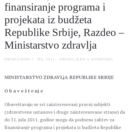
finansiranje programa i
projekata iz budžeta
Republike Srbije, Razdeo –
Ministarstvo zdravlja
OBJAVLJENO
7. JUL 2011.
. OBJAVLJENO U
KONKURSI
.
MINISTARSTVO ZDRAVLjA REPUBLIKE SRBIJE
O b a v e š t e nj e
Obaveštavaju se svi zainteresovani pravni subjekti
(zdravstvene ustanove i druge zainteresovane strane) da
do 31. jula 2011. godine mogu da podnesu zahtev za
finansiranje programa i projekata iz budžeta Republike