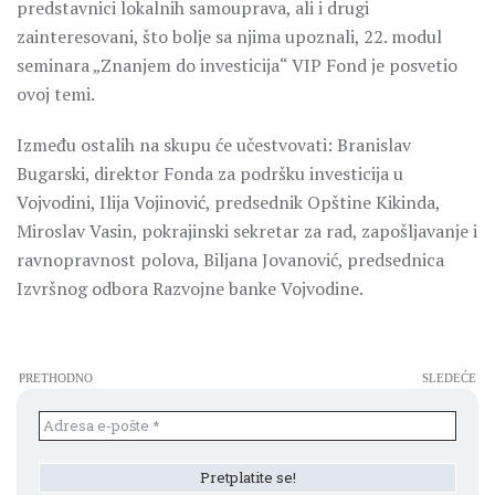
predstavnici lokalnih samouprava, ali i drugi
zainteresovani, što bolje sa njima upoznali, 22. modul
seminara „Znanjem do investicija“ VIP Fond je posvetio
ovoj temi.
Između ostalih na skupu će učestvovati: Branislav
Bugarski, direktor Fonda za podršku investicija u
Vojvodini, Ilija Vojinović, predsednik Opštine Kikinda,
Miroslav Vasin, pokrajinski sekretar za rad, zapošljavanje i
ravnopravnost polova, Biljana Jovanović, predsednica
Izvršnog odbora Razvojne banke Vojvodine.
PRETHODNO
SLEDEĆE