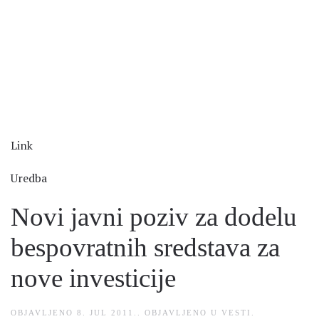
Link
Uredba
Novi javni poziv za dodelu
bespovratnih sredstava za
nove investicije
OBJAVLJENO
8. JUL 2011.
. OBJAVLJENO U
VESTI
.