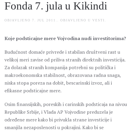
Fonda 7. jula u Kikindi
OBJAVLJENO
7. JUL 2011.
. OBJAVLJENO U
VESTI
.
Koje podsticajne mere Vojvodina nudi investitorima?
Budućnost domaće privrede i stabilan društveni rast u
velikoj meri zavise od priliva stranih direktnih investicija.
Za dolazak stranih kompanija potrebni su politička i
makroekonomska stabilnost, obrazovana radna snaga,
niska stopa poreza na dobit, bescarinski izvoz, ali i
efikasne podsticajne mere.
Osim finansijskih, poreskih i carinskih podsticaja na nivou
Republike Srbije, i Vlada AP Vojvodine preduzela je
određene mere kako bi privukla strane investicije i
smanjila nezaposlenosti u pokrajini. Kako bi se