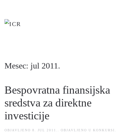
Skip
to
main
content
Mesec:
jul 2011.
Bespovratna finansijska
sredstva za direktne
investicije
OBJAVLJENO
8. JUL 2011.
. OBJAVLJENO U
KONKURSI
.