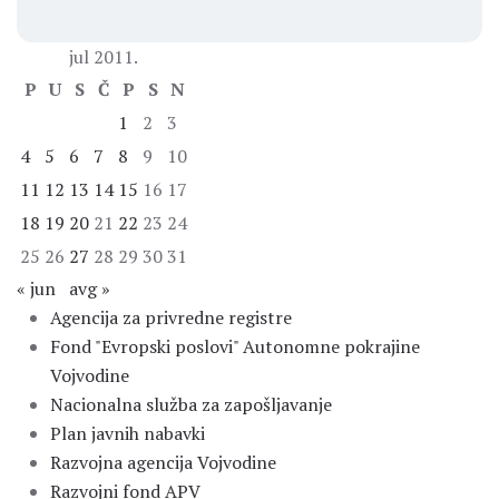
jul 2011.
P
U
S
Č
P
S
N
1
2
3
4
5
6
7
8
9
10
11
12
13
14
15
16
17
18
19
20
21
22
23
24
25
26
27
28
29
30
31
« jun
avg »
Agencija za privredne registre
Fond "Evropski poslovi" Autonomne pokrajine
Vojvodine
Nacionalna služba za zapošljavanje
Plan javnih nabavki
Razvojna agencija Vojvodine
Razvojni fond APV