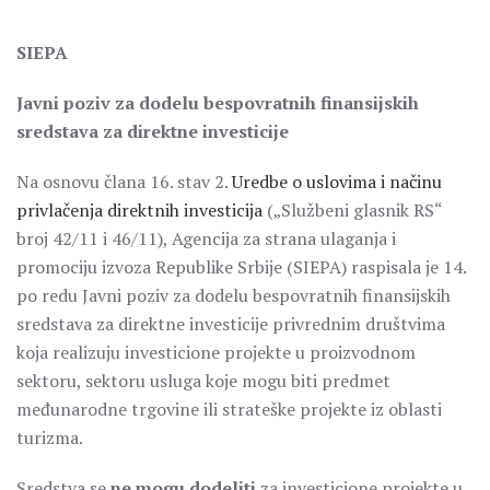
SIEPA
Javni poziv za dodelu bespovratnih finansijskih
sredstava za direktne investicije
Na osnovu člana 16. stav 2.
Uredbe o uslovima i načinu
privlačenja direktnih investicija
(„Službeni glasnik RS“
broj 42/11 i 46/11), Agencija za strana ulaganja i
promociju izvoza Republike Srbije (SIEPA) raspisala je 14.
po redu Javni poziv za dodelu bespovratnih finansijskih
sredstava za direktne investicije privrednim društvima
koja realizuju investicione projekte u proizvodnom
sektoru, sektoru usluga koje mogu biti predmet
međunarodne trgovine ili strateške projekte iz oblasti
turizma.
Sredstva se
ne mogu dodeliti
za investicione projekte u