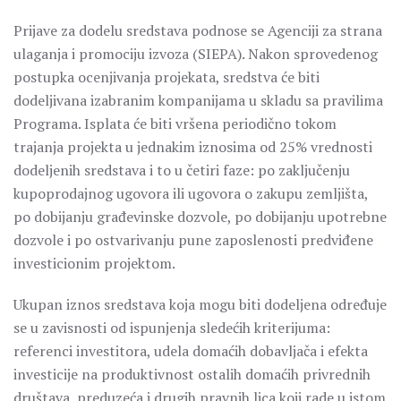
Prijave za dodelu sredstava podnose se Agenciji za strana
ulaganja i promociju izvoza (SIEPA). Nakon sprovedenog
postupka ocenjivanja projekata, sredstva će biti
dodeljivana izabranim kompanijama u skladu sa pravilima
Programa. Isplata će biti vršena periodično tokom
trajanja projekta u jednakim iznosima od 25% vrednosti
dodeljenih sredstava i to u četiri faze: po zaključenju
kupoprodajnog ugovora ili ugovora o zakupu zemljišta,
po dobijanju građevinske dozvole, po dobijanju upotrebne
dozvole i po ostvarivanju pune zaposlenosti predviđene
investicionim projektom.
Ukupan iznos sredstava koja mogu biti dodeljena određuje
se u zavisnosti od ispunjenja sledećih kriterijuma:
referenci investitora, udela domaćih dobavljača i efekta
investicije na produktivnost ostalih domaćih privrednih
društava, preduzeća i drugih pravnih lica koji rade u istom