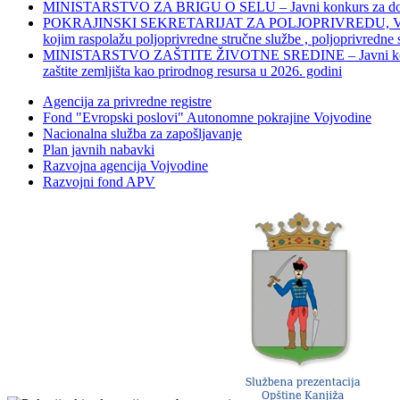
MINISTARSTVO ZA BRIGU O SELU – Javni konkurs za dodelu bes
POKRAJINSKI SEKRETARIJAT ZA POLJOPRIVREDU, VODOPRIVR
kojim raspolažu poljoprivredne stručne službe , poljoprivredne
MINISTARSTVO ZAŠTITE ŽIVOTNE SREDINE – Javni konkurs za dod
zaštite zemljišta kao prirodnog resursa u 2026. godini
Agencija za privredne registre
Fond "Evropski poslovi" Autonomne pokrajine Vojvodine
Nacionalna služba za zapošljavanje
Plan javnih nabavki
Razvojna agencija Vojvodine
Razvojni fond APV