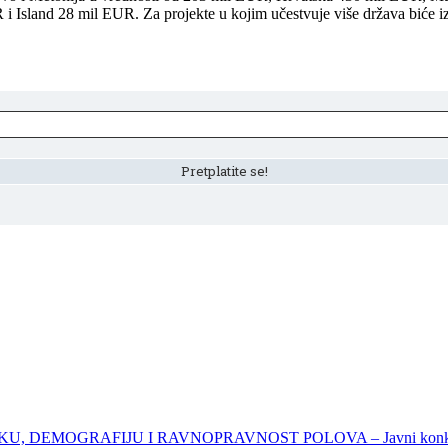
i Island 28 mil EUR. Za projekte u kojim učestvuje više država biće 
DEMOGRAFIJU I RAVNOPRAVNOST POLOVA – Javni konkursi – 