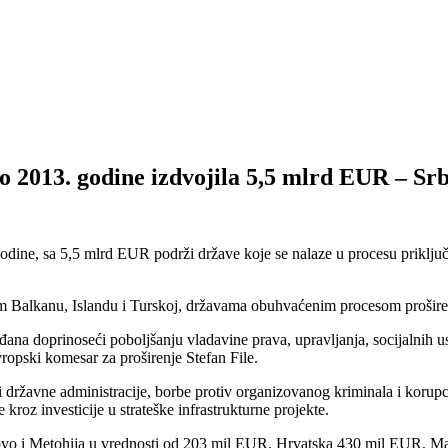
o 2013. godine izdvojila 5,5 mlrd EUR – Sr
odine, sa 5,5 mlrd EUR podrži države koje se nalaze u procesu priključ
m Balkanu, Islandu i Turskoj, državama obuhvaćenim procesom prošire
đana doprinoseći poboljšanju vladavine prava, upravljanja, socijalnih u
vropski komesar za proširenje Stefan File.
i državne administracije, borbe protiv organizovanog kriminala i korupci
oz investicije u strateške infrastrukturne projekte.
ovo i Metohija u vrednosti od 203 mil EUR, Hrvatska 430 mil EUR, M