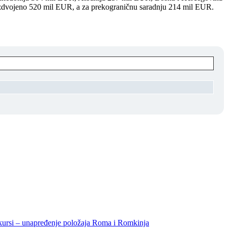
izdvojeno 520 mil EUR, a za prekograničnu saradnju 214 mil EUR.
unapređenje položaja Roma i Romkinja