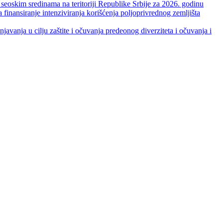
skim sredinama na teritoriji Republike Srbije za 2026. godinu
je intenziviranja korišćenja poljoprivrednog zemljišta
ja u cilju zaštite i očuvanja predeonog diverziteta i očuvanja i