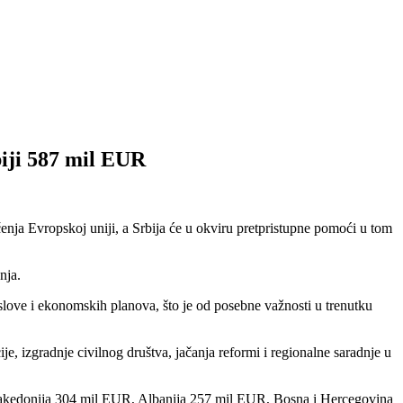
biji 587 mil EUR
enja Evropskoj uniji, a Srbija će u okviru pretpristupne pomoći u tom
nja.
slove i ekonomskih planova, što je od posebne važnosti u trenutku
je, izgradnje civilnog društva, jačanja reformi i regionalne saradnje u
akedonija 304 mil EUR, Albanija 257 mil EUR, Bosna i Hercegovina