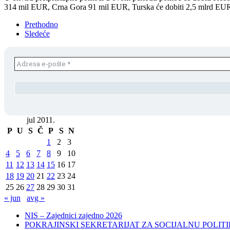
314 mil EUR, Crna Gora 91 mil EUR, Turska će dobiti 2,5 mlrd EUR 
Prethodno
Sledeće
jul 2011.
P
U
S
Č
P
S
N
1
2
3
4
5
6
7
8
9
10
11
12
13
14
15
16
17
18
19
20
21
22
23
24
25
26
27
28
29
30
31
« jun
avg »
NIS – Zajednici zajedno 2026
POKRAJINSKI SEKRETARIJAT ZA SOCIJALNU POLITIKU, 