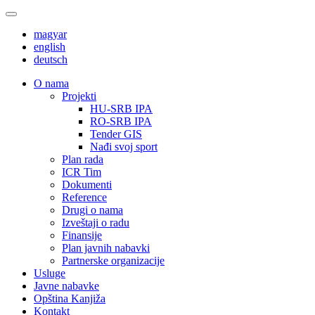
magyar
english
deutsch
О nama
Projekti
HU-SRB IPA
RO-SRB IPA
Tender GIS
Nađi svoj sport
Plan rada
ICR Tim
Dokumenti
Reference
Drugi o nama
Izveštaji o radu
Finansije
Plan javnih nabavki
Partnerske organizacije
Usluge
Javne nabavke
Opština Kanjiža
Kontakt