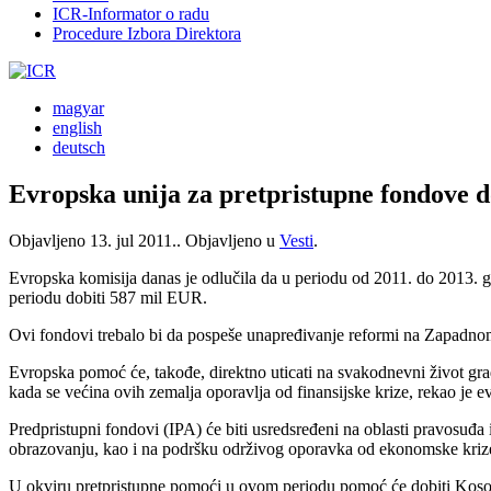
ICR-Informator o radu
Procedure Izbora Direktora
magyar
english
deutsch
Evropska unija za pretpristupne fondove d
Objavljeno
13. jul 2011.
. Objavljeno u
Vesti
.
Evropska komisija danas je odlučila da u periodu od 2011. do 2013. g
periodu dobiti 587 mil EUR.
Ovi fondovi trebalo bi da pospeše unapređivanje reformi na Zapadno
Evropska pomoć će, takođe, direktno uticati na svakodnevni život gra
kada se većina ovih zemalja oporavlja od finansijske krize, rekao je e
Predpristupni fondovi (IPA) će biti usredsređeni na oblasti pravosuđa 
obrazovanju, kao i na podršku održivog oporavka od ekonomske krize kr
U okviru pretpristupne pomoći u ovom periodu pomoć će dobiti Kos