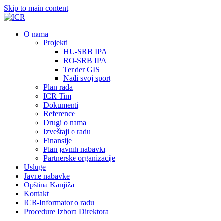
Skip to main content
О nama
Projekti
HU-SRB IPA
RO-SRB IPA
Tender GIS
Nađi svoj sport
Plan rada
ICR Tim
Dokumenti
Reference
Drugi o nama
Izveštaji o radu
Finansije
Plan javnih nabavki
Partnerske organizacije
Usluge
Javne nabavke
Opština Kanjiža
Kontakt
ICR-Informator o radu
Procedure Izbora Direktora