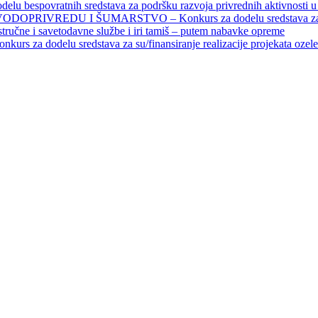
povratnih sredstava za podršku razvoja privrednih aktivnosti u seo
EDU I ŠUMARSTVO – Konkurs za dodelu sredstava za finansiran
 stručne i savetodavne službe i iri tamiš ‒ putem nabavke opreme
elu sredstava za su/finansiranje realizacije projekata ozelenjavan