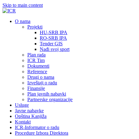
Skip to main content
О nama
Projekti
HU-SRB IPA
RO-SRB IPA
Tender GIS
Nađi svoj sport
Plan rada
ICR Tim
Dokumenti
Reference
Drugi o nama
Izveštaji o radu
Finansije
Plan javnih nabavki
Partnerske organizacije
Usluge
Javne nabavke
Opština Kanjiža
Kontakt
ICR-Informator o radu
Procedure Izbora Direktora