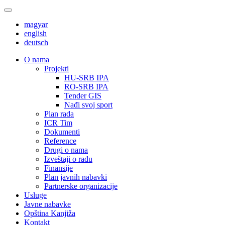
magyar
english
deutsch
О nama
Projekti
HU-SRB IPA
RO-SRB IPA
Tender GIS
Nađi svoj sport
Plan rada
ICR Tim
Dokumenti
Reference
Drugi o nama
Izveštaji o radu
Finansije
Plan javnih nabavki
Partnerske organizacije
Usluge
Javne nabavke
Opština Kanjiža
Kontakt