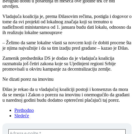
Beograd dobiti u poslednja tri meseca ove godine tek će biti
utvrdjen.
Vladajuća koalicija je, prema Đilasovim rečima, postigla i dogovor o
tome da svi projekti od lokalnog značaja koji su trenutno u
nadležnosti ministarstava od 1. januara budu dati lokalu, odnosno da
ih realizuju lokalne samouprave
– Želimo da same lokalne vlasti sa novcem koji će dobiti procene šta
je njima najvažnije i da sa tim izadju pred građane – kazao je Đilas.
Zamenik predsednika DS je dodao da je vladajuća koalicija
razmatrala još četiri zakona koje su Ujedinjeni regioni Srbije
promovisali u okviru kampanje za decentralizaciju zemlje.
Ne dizati porez na imovinu
Đilas je rekao da u vladajućoj koaliciji postoji i konsenzus da mora
da se menja i Zakon o porezu na imovinu i onemogućilo da građani
u narednoj godini budu dodatno opterećeni plaćajući taj porez.
Prethodno
Sledeće