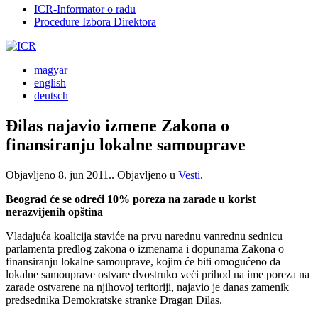
ICR-Informator o radu
Procedure Izbora Direktora
magyar
english
deutsch
Đilas najavio izmene Zakona o
finansiranju lokalne samouprave
Objavljeno
8. jun 2011.
. Objavljeno u
Vesti
.
Beograd će se odreći 10% poreza na zarade u korist
nerazvijenih opština
Vladajuća koalicija staviće na prvu narednu vanrednu sednicu
parlamenta predlog zakona o izmenama i dopunama Zakona o
finansiranju lokalne samouprave, kojim će biti omogućeno da
lokalne samouprave ostvare dvostruko veći prihod na ime poreza na
zarade ostvarene na njihovoj teritoriji, najavio je danas zamenik
predsednika Demokratske stranke Dragan Đilas.