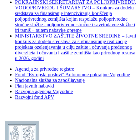
POKRAJINSKI SEKRETARIJAT ZA POLJOPRIVREDU,
VODOPRIVREDU I ŠUMARSTVO – Konkurs za dodelu
sredstava za finansiranje intenziviranja korišćenja
poljoprivrednog zemljišta kojim raspolažu poljoprivredne
stručne službe , poljoprivredne stručne i savetodavne službe i
iri tamiš ‒ putem nabavke opreme
MINISTARSTVO ZAŠTITE ŽIVOTNE SREDINE – Javni
konkurs za dodelu sredstava za su/finansiranje realizacije
projekata ozelenjavanja u cilju zaštite i očuvanja predeonog
diverziteta i očuvanja i zaštite zemljišta kao prirodnog resursa
u 2026. godini
Agencija za privredne registre
Fond "Evropski poslovi" Autonomne pokrajine Vojvodine
Nacionalna služba za zapošljavanje
Plan javnih nabavki
Razvojna agencija Vojvodine
Razvojni fond APV