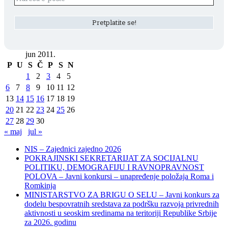
jun 2011.
P
U
S
Č
P
S
N
1
2
3
4
5
6
7
8
9
10
11
12
13
14
15
16
17
18
19
20
21
22
23
24
25
26
27
28
29
30
« maj
jul »
NIS – Zajednici zajedno 2026
POKRAJINSKI SEKRETARIJAT ZA SOCIJALNU
POLITIKU, DEMOGRAFIJU I RAVNOPRAVNOST
POLOVA – Javni konkursi – unapređenje položaja Roma i
Romkinja
MINISTARSTVO ZA BRIGU O SELU – Javni konkurs za
dodelu bespovratnih sredstava za podršku razvoja privrednih
aktivnosti u seoskim sredinama na teritoriji Republike Srbije
za 2026. godinu