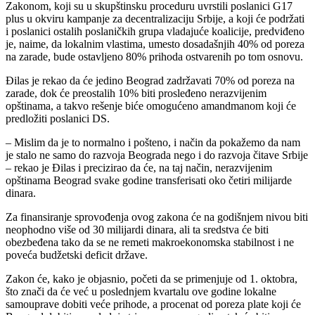
Zakonom, koji su u skupštinsku proceduru uvrstili poslanici G17
plus u okviru kampanje za decentralizaciju Srbije, a koji će podržati
i poslanici ostalih poslaničkih grupa vladajuće koalicije, predviđeno
je, naime, da lokalnim vlastima, umesto dosadašnjih 40% od poreza
na zarade, bude ostavljeno 80% prihoda ostvarenih po tom osnovu.
Đilas je rekao da će jedino Beograd zadržavati 70% od poreza na
zarade, dok će preostalih 10% biti prosleđeno nerazvijenim
opštinama, a takvo rešenje biće omogućeno amandmanom koji će
predložiti poslanici DS.
– Mislim da je to normalno i pošteno, i način da pokažemo da nam
je stalo ne samo do razvoja Beograda nego i do razvoja čitave Srbije
– rekao je Đilas i precizirao da će, na taj način, nerazvijenim
opštinama Beograd svake godine transferisati oko četiri milijarde
dinara.
Za finansiranje sprovođenja ovog zakona će na godišnjem nivou biti
neophodno više od 30 milijardi dinara, ali ta sredstva će biti
obezbeđena tako da se ne remeti makroekonomska stabilnost i ne
poveća budžetski deficit države.
Zakon će, kako je objasnio, početi da se primenjuje od 1. oktobra,
što znači da će već u poslednjem kvartalu ove godine lokalne
samouprave dobiti veće prihode, a procenat od poreza plate koji će