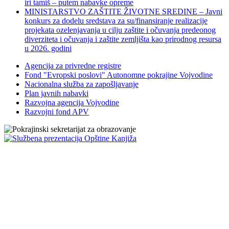
iri tamiš ‒ putem nabavke opreme
MINISTARSTVO ZAŠTITE ŽIVOTNE SREDINE – Javni
konkurs za dodelu sredstava za su/finansiranje realizacije
projekata ozelenjavanja u cilju zaštite i očuvanja predeonog
diverziteta i očuvanja i zaštite zemljišta kao prirodnog resursa
u 2026. godini
Agencija za privredne registre
Fond "Evropski poslovi" Autonomne pokrajine Vojvodine
Nacionalna služba za zapošljavanje
Plan javnih nabavki
Razvojna agencija Vojvodine
Razvojni fond APV