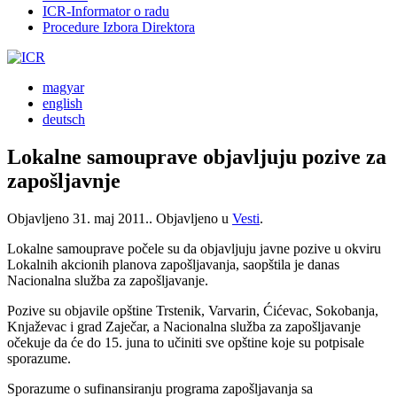
ICR-Informator o radu
Procedure Izbora Direktora
magyar
english
deutsch
Lokalne samouprave objavljuju pozive za
zapošljavnje
Objavljeno
31. maj 2011.
. Objavljeno u
Vesti
.
Lokalne samouprave počele su da objavljuju javne pozive u okviru
Lokalnih akcionih planova zapošljavanja, saopštila je danas
Nacionalna služba za zapošljavanje.
Pozive su objavile opštine Trstenik, Varvarin, Ćićevac, Sokobanja,
Knjaževac i grad Zaječar, a Nacionalna služba za zapošljavanje
očekuje da će do 15. juna to učiniti sve opštine koje su potpisale
sporazume.
Sporazume o sufinansiranju programa zapošljavanja sa