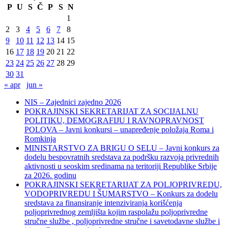
P
U
S
Č
P
S
N
1
2
3
4
5
6
7
8
9
10
11
12
13
14
15
16
17
18
19
20
21
22
23
24
25
26
27
28
29
30
31
« apr
jun »
NIS – Zajednici zajedno 2026
POKRAJINSKI SEKRETARIJAT ZA SOCIJALNU
POLITIKU, DEMOGRAFIJU I RAVNOPRAVNOST
POLOVA – Javni konkursi – unapređenje položaja Roma i
Romkinja
MINISTARSTVO ZA BRIGU O SELU – Javni konkurs za
dodelu bespovratnih sredstava za podršku razvoja privrednih
aktivnosti u seoskim sredinama na teritoriji Republike Srbije
za 2026. godinu
POKRAJINSKI SEKRETARIJAT ZA POLJOPRIVREDU,
VODOPRIVREDU I ŠUMARSTVO – Konkurs za dodelu
sredstava za finansiranje intenziviranja korišćenja
poljoprivrednog zemljišta kojim raspolažu poljoprivredne
stručne službe , poljoprivredne stručne i savetodavne službe i