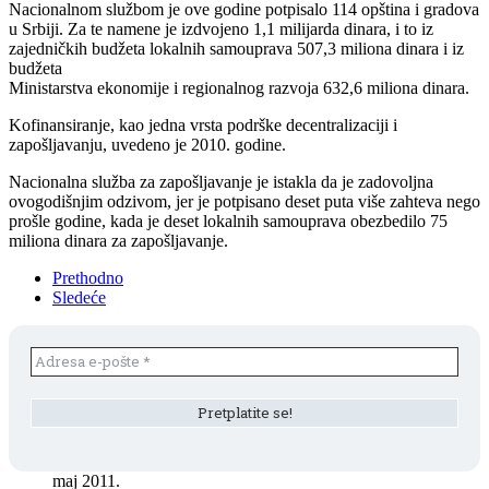
Nacionalnom službom je ove godine potpisalo 114 opština i gradova
u Srbiji. Za te namene je izdvojeno 1,1 milijarda dinara, i to iz
zajedničkih budžeta lokalnih samouprava 507,3 miliona dinara i iz
budžeta
Ministarstva ekonomije i regionalnog razvoja 632,6 miliona dinara.
Kofinansiranje, kao jedna vrsta podrške decentralizaciji i
zapošljavanju, uvedeno je 2010. godine.
Nacionalna služba za zapošljavanje je istakla da je zadovoljna
ovogodišnjim odzivom, jer je potpisano deset puta više zahteva nego
prošle godine, kada je deset lokalnih samouprava obezbedilo 75
miliona dinara za zapošljavanje.
Prethodno
Sledeće
maj 2011.