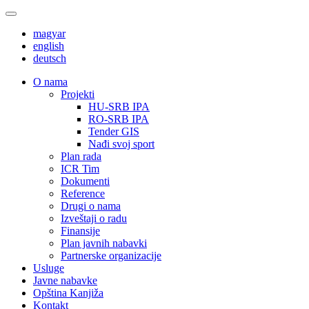
magyar
english
deutsch
О nama
Projekti
HU-SRB IPA
RO-SRB IPA
Tender GIS
Nađi svoj sport
Plan rada
ICR Tim
Dokumenti
Reference
Drugi o nama
Izveštaji o radu
Finansije
Plan javnih nabavki
Partnerske organizacije
Usluge
Javne nabavke
Opština Kanjiža
Kontakt