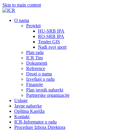
Skip to main content
О nama
Projekti
HU-SRB IPA
RO-SRB IPA
Tender GIS
Nađi svoj sport
Plan rada
ICR Tim
Dokumenti
Reference
Drugi o nama
Izveštaji o radu
Finansije
Plan javnih nabavki
Partnerske organizacije
Usluge
Javne nabavke
Opština Kanjiža
Kontakt
ICR-Informator o radu
Procedure Izbora Direktora