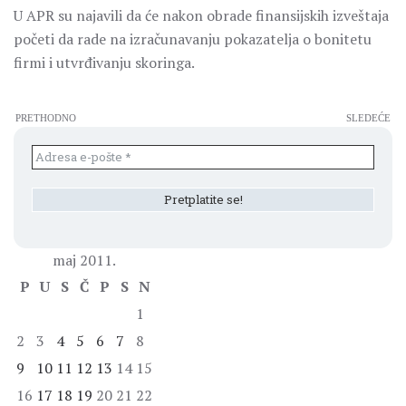
U APR su najavili da će nakon obrade finansijskih izveštaja
početi da rade na izračunavanju pokazatelja o bonitetu
firmi i utvrđivanju skoringa.
PRETHODNO
SLEDEĆE
maj 2011.
P
U
S
Č
P
S
N
1
2
3
4
5
6
7
8
9
10
11
12
13
14
15
16
17
18
19
20
21
22