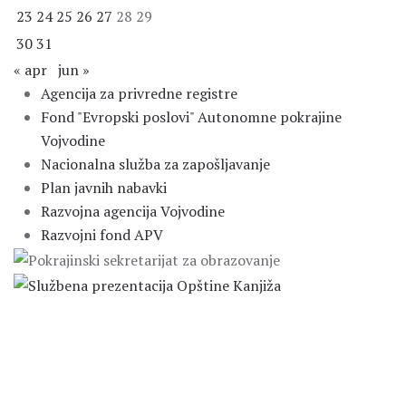
23
24
25
26
27
28
29
30
31
« apr
jun »
Agencija za privredne registre
Fond "Evropski poslovi" Autonomne pokrajine
Vojvodine
Nacionalna služba za zapošljavanje
Plan javnih nabavki
Razvojna agencija Vojvodine
Razvojni fond APV