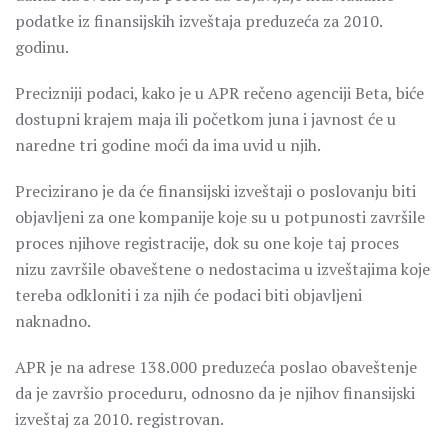
podatke iz finansijskih izveštaja preduzeća za 2010.
godinu.
Precizniji podaci, kako je u APR rečeno agenciji Beta, biće
dostupni krajem maja ili početkom juna i javnost će u
naredne tri godine moći da ima uvid u njih.
Precizirano je da će finansijski izveštaji o poslovanju biti
objavljeni za one kompanije koje su u potpunosti završile
proces njihove registracije, dok su one koje taj proces
nizu završile obaveštene o nedostacima u izveštajima koje
tereba odkloniti i za njih će podaci biti objavljeni
naknadno.
APR je na adrese 138.000 preduzeća poslao obaveštenje
da je završio proceduru, odnosno da je njihov finansijski
izveštaj za 2010. registrovan.