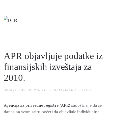
Skip
to
main
content
APR objavljuje podatke iz
finansijskih izveštaja za
2010.
OBJAVLJENO
10. MAJ 2011.
. OBJAVLJENO U
VESTI
.
Agencija za privredne registre (APR)
saopštila je da će
danas na svom sajtu početi da objavljuje individualne