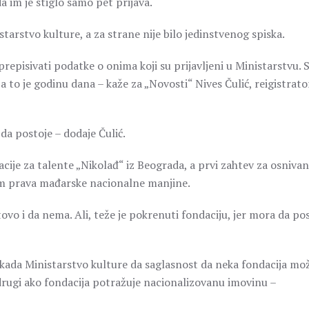
a im je stiglo samo pet prijava.
starstvo kulture, a za strane nije bilo jedinstvenog spiska.
episivati podatke o onima koji su prijavljeni u Ministarstvu. S
 to je godinu dana – kaže za „Novosti“ Nives Čulić, reigistrato
da postoje – dodaje Čulić.
cije za talente „Nikolađ“ iz Beograda, a prvi zahtev za osnivan
itom prava mađarske nacionalne manjine.
vo i da nema. Ali, teže je pokrenuti fondaciju, jer mora da pos
e kada Ministarstvo kulture da saglasnost da neka fondacija mo
 drugi ako fondacija potražuje nacionalizovanu imovinu –