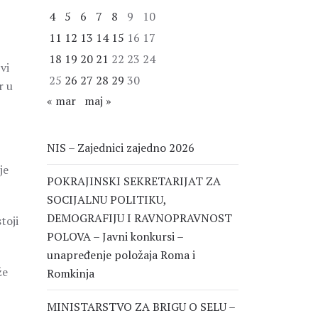
4
5
6
7
8
9
10
11
12
13
14
15
16
17
18
19
20
21
22
23
24
vi
25
26
27
28
29
30
r u
« mar
maj »
NIS – Zajednici zajedno 2026
je
POKRAJINSKI SEKRETARIJAT ZA
SOCIJALNU POLITIKU,
DEMOGRAFIJU I RAVNOPRAVNOST
toji
POLOVA – Javni konkursi –
unapređenje položaja Roma i
že
Romkinja
MINISTARSTVO ZA BRIGU O SELU –