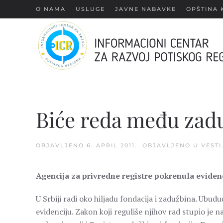
О NAMA
USLUGE
JAVNE NABAVKE
OPŠTINA 
Skip
to
main
content
Biće reda među zad
OBJAVLJENO
6. APRIL 2011.
. OBJAVLJENO U
VESTI
Agencija za privredne registre pokrenula eviden
U Srbiji radi oko hiljadu fondacija i zadužbina. Ubud
evidenciju. Zakon koji reguliše njihov rad stupio je 