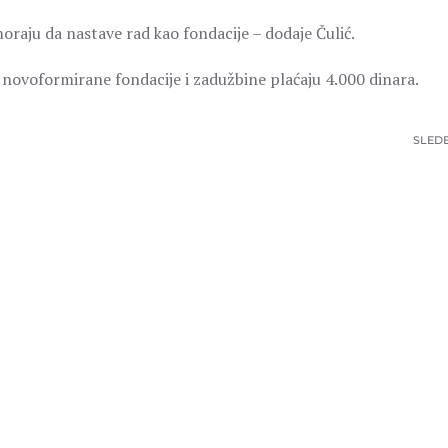
moraju da nastave rad kao fondacije – dodaje Čulić.
 a novoformirane fondacije i zadužbine plaćaju 4.000 dinara.
SLED