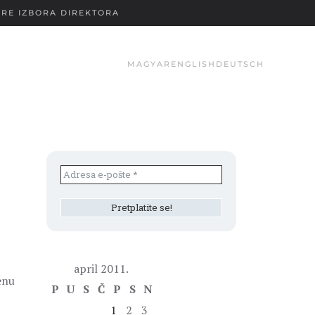
RE IZBORA DIREKTORA
MAGYAR
ENGLISH
DEUTSCH
april 2011.
enu
P
U
S
Č
P
S
N
1
2
3