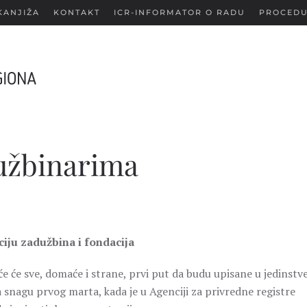
KANJIŽA
KONTAKT
ICR-INFORMATOR O RADU
PROCEDU
užbinarima
.
ciju zadužbina i fondacija
uće će sve, domaće i strane, prvi put da budu upisane u jedinstv
na snagu prvog marta, kada je u Agenciji za privredne registre