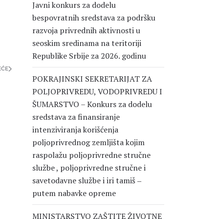
Javni konkurs za dodelu
bespovratnih sredstava za podršku
razvoja privrednih aktivnosti u
seoskim sredinama na teritoriji
Republike Srbije za 2026. godinu
EĆE
POKRAJINSKI SEKRETARIJAT ZA
POLJOPRIVREDU, VODOPRIVREDU I
ŠUMARSTVO – Konkurs za dodelu
sredstava za finansiranje
intenziviranja korišćenja
poljoprivrednog zemljišta kojim
raspolažu poljoprivredne stručne
službe , poljoprivredne stručne i
savetodavne službe i iri tamiš ‒
putem nabavke opreme
MINISTARSTVO ZAŠTITE ŽIVOTNE