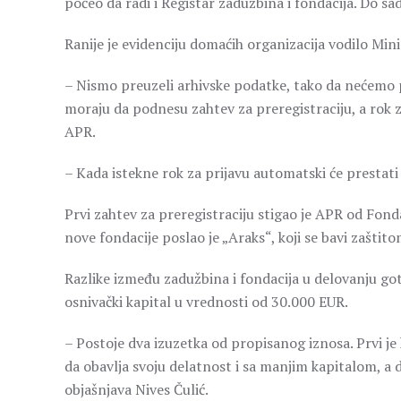
počeo da radi i Registar zadužbina i fondacija. Do sad
Ranije je evidenciju domaćih organizacija vodilo Mini
– Nismo preuzeli arhivske podatke, tako da nećemo pr
moraju da podnesu zahtev za preregistraciju, a rok za
APR.
– Kada istekne rok za prijavu automatski će prestati 
Prvi zahtev za preregistraciju stigao je APR od Fonda
nove fondacije poslao je „Araks“, koji se bavi zašt
Razlike između zadužbina i fondacija u delovanju goto
osnivački kapital u vrednosti od 30.000 EUR.
– Postoje dva izuzetka od propisanog iznosa. Prvi j
da obavlja svoju delatnost i sa manjim kapitalom, a
objašnjava Nives Čulić.