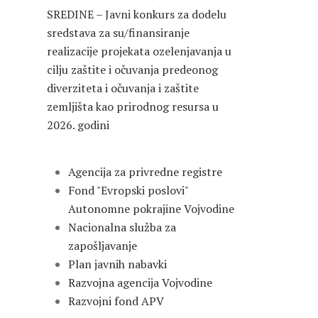
SREDINE – Javni konkurs za dodelu
sredstava za su/finansiranje
realizacije projekata ozelenjavanja u
cilju zaštite i očuvanja predeonog
diverziteta i očuvanja i zaštite
zemljišta kao prirodnog resursa u
2026. godini
Agencija za privredne registre
Fond "Evropski poslovi"
Autonomne pokrajine Vojvodine
Nacionalna služba za
zapošljavanje
Plan javnih nabavki
Razvojna agencija Vojvodine
Razvojni fond APV