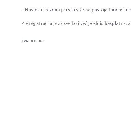
– Novina u zakonu je i što više ne postoje fondovi i 
Preregistracija je za sve koji već posluju besplatna,
PRETHODNO