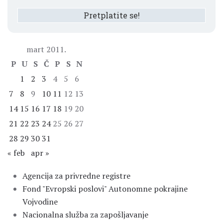
mart 2011.
P
U
S
Č
P
S
N
1
2
3
4
5
6
7
8
9
10
11
12
13
14
15
16
17
18
19
20
21
22
23
24
25
26
27
28
29
30
31
« feb
apr »
Agencija za privredne registre
Fond "Evropski poslovi" Autonomne pokrajine
Vojvodine
Nacionalna služba za zapošljavanje