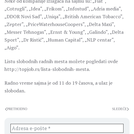
Neke od kompanije izlagača na sajmu su: „Fiat“,
„Cotrugli“, „Idea“, „Frikom“, „Infostud“, „Adria media“,
„DDOR Novi Sad“, „Uniqa“, „British American Tobacco“,
„Zepter“, „PriceWaterhouseCoopers“, „Delta Maxi“,
„Messer Tehnogas“, „Ernst & Young“, „Galindo“, „Delta
Sport“, „Dr Ristić“, „Human Capital“, „NLP centar“,
„Aigo“.
Listu slobodnih radnih mesta možete pogledati ovde
http://topjob.rs/lista-slobodnih-mesta.
Radno vreme sajma je od 11 do 19 časova, a ulaz je
slobodan.
PRETHODNO
SLEDEĆE