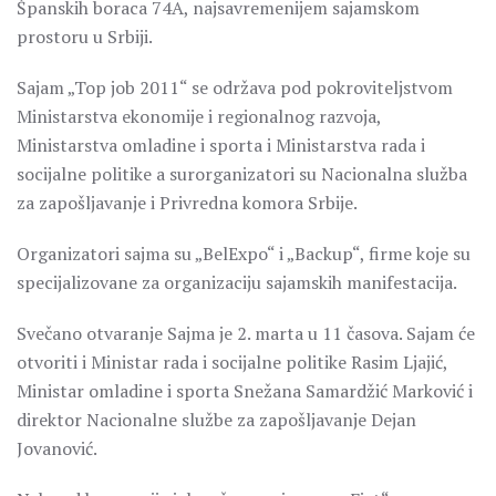
Španskih boraca 74A, najsavremenijem sajamskom
prostoru u Srbiji.
Sajam „Top job 2011“ se održava pod pokroviteljstvom
Ministarstva ekonomije i regionalnog razvoja,
Ministarstva omladine i sporta i Ministarstva rada i
socijalne politike a surorganizatori su Nacionalna služba
za zapošljavanje i Privredna komora Srbije.
Organizatori sajma su „BelExpo“ i „Backup“, firme koje su
specijalizovane za organizaciju sajamskih manifestacija.
Svečano otvaranje Sajma je 2. marta u 11 časova. Sajam će
otvoriti i Ministar rada i socijalne politike Rasim Ljajić,
Ministar omladine i sporta Snežana Samardžić Marković i
direktor Nacionalne službe za zapošljavanje Dejan
Jovanović.