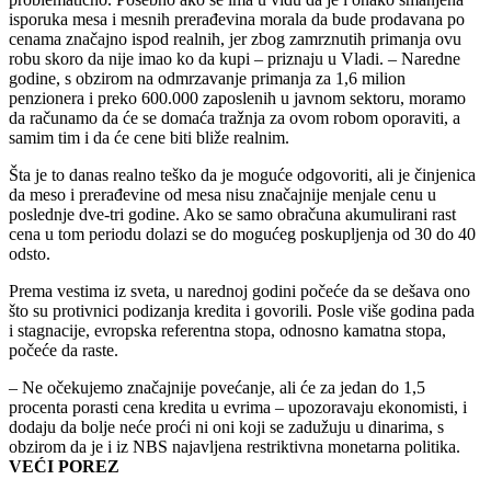
isporuka mesa i mesnih prerađevina morala da bude prodavana po
cenama značajno ispod realnih, jer zbog zamrznutih primanja ovu
robu skoro da nije imao ko da kupi – priznaju u Vladi. – Naredne
godine, s obzirom na odmrzavanje primanja za 1,6 milion
penzionera i preko 600.000 zaposlenih u javnom sektoru, moramo
da računamo da će se domaća tražnja za ovom robom oporaviti, a
samim tim i da će cene biti bliže realnim.
Šta je to danas realno teško da je moguće odgovoriti, ali je činjenica
da meso i prerađevine od mesa nisu značajnije menjale cenu u
poslednje dve-tri godine. Ako se samo obračuna akumulirani rast
cena u tom periodu dolazi se do mogućeg poskupljenja od 30 do 40
odsto.
Prema vestima iz sveta, u narednoj godini počeće da se dešava ono
što su protivnici podizanja kredita i govorili. Posle više godina pada
i stagnacije, evropska referentna stopa, odnosno kamatna stopa,
počeće da raste.
– Ne očekujemo značajnije povećanje, ali će za jedan do 1,5
procenta porasti cena kredita u evrima – upozoravaju ekonomisti, i
dodaju da bolje neće proći ni oni koji se zadužuju u dinarima, s
obzirom da je i iz NBS najavljena restriktivna monetarna politika.
VEĆI POREZ