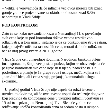
– Velika je verovatnoća da će inflacija već ovog meseca biti iznad
gornje granice projektovane za oktobar, odnosno iznad 8,3% –
napominju u Vladi Srbije.
POD KONTROLOM
Zato će se, kako nezvanično kažu u Nemanjinoj 11, o povećanju
svih cena koje su pod kontrolom države veoma restriktivno
odlučivati i, u tom smislu, sigurno je da će poskupljenje struje i gasa,
koje ponajviše utiče na rast ostalih cena, morati da bude odloženo
bar za kraj prvog kvartala 2011. godine.
Vlada Srbije će i u narednoj godini sa Narodnom bankom Srbije
imati sporazum, što je već postala praksa, kojim se obavezuje da će
pažljivo kontrolisati sve cene koje su u njenoj nadležnosti. Da
podsetimo, u pitanju je 13 grupa roba i usluga, među kojima su i
„narodni“ hleb, ali i cena struje, grejanja, komunalnih usluga,
školarine…
– U prošloj godini Vlada Srbije nije uspela da održi te cene u
utvrđenim okvirima, ali će ove izvesno uspeti da realizuje dogovor
koji predviđa da kontrolisane cene u ukupnoj inflaciji učestvuju sa
15 odsto – priznaju u Nemanjinoj 11. – Sledeće godine će
održavanje učešća kontrolisanih cena sa sedam odsto u ukupno