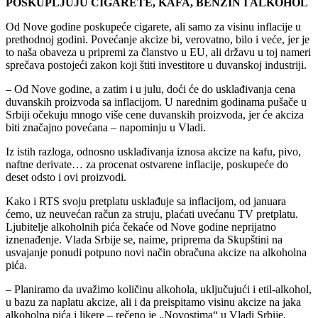
POSKUPLJUJU CIGARETE, KAFA, BENZIN I ALKOHOL
Od Nove godine poskupeće cigarete, ali samo za visinu inflacije u
prethodnoj godini. Povećanje akcize bi, verovatno, bilo i veće, jer je
to naša obaveza u pripremi za članstvo u EU, ali državu u toj nameri
sprečava postojeći zakon koji štiti investitore u duvanskoj industriji.
– Od Nove godine, a zatim i u julu, doći će do usklađivanja cena
duvanskih proizvoda sa inflacijom. U narednim godinama pušače u
Srbiji očekuju mnogo više cene duvanskih proizvoda, jer će akciza
biti značajno povećana – napominju u Vladi.
Iz istih razloga, odnosno usklađivanja iznosa akcize na kafu, pivo,
naftne derivate… za procenat ostvarene inflacije, poskupeće do
deset odsto i ovi proizvodi.
Kako i RTS svoju pretplatu usklađuje sa inflacijom, od januara
ćemo, uz neuvećan račun za struju, plaćati uvećanu TV pretplatu.
Ljubitelje alkoholnih pića čekaće od Nove godine neprijatno
iznenađenje. Vlada Srbije se, naime, priprema da Skupštini na
usvajanje ponudi potpuno novi način obračuna akcize na alkoholna
pića.
– Planiramo da uvažimo količinu alkohola, uključujući i etil-alkohol,
u bazu za naplatu akcize, ali i da preispitamo visinu akcize na jaka
alkoholna pića i likere – rečeno je „Novostima“ u Vladi Srbije.