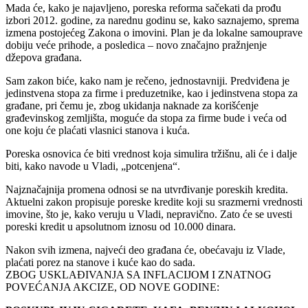
Mada će, kako je najavljeno, poreska reforma sačekati da prođu
izbori 2012. godine, za narednu godinu se, kako saznajemo, sprema
izmena postojećeg Zakona o imovini. Plan je da lokalne samouprave
dobiju veće prihode, a posledica – novo značajno pražnjenje
džepova građana.
Sam zakon biće, kako nam je rečeno, jednostavniji. Predviđena je
jedinstvena stopa za firme i preduzetnike, kao i jedinstvena stopa za
građane, pri čemu je, zbog ukidanja naknade za korišćenje
građevinskog zemljišta, moguće da stopa za firme bude i veća od
one koju će plaćati vlasnici stanova i kuća.
Poreska osnovica će biti vrednost koja simulira tržišnu, ali će i dalje
biti, kako navode u Vladi, „potcenjena“.
Najznačajnija promena odnosi se na utvrđivanje poreskih kredita.
Aktuelni zakon propisuje poreske kredite koji su srazmerni vrednosti
imovine, što je, kako veruju u Vladi, nepravično. Zato će se uvesti
poreski kredit u apsolutnom iznosu od 10.000 dinara.
Nakon svih izmena, najveći deo građana će, obećavaju iz Vlade,
plaćati porez na stanove i kuće kao do sada.
ZBOG USKLAĐIVANJA SA INFLACIJOM I ZNATNOG
POVEĆANJA AKCIZE, OD NOVE GODINE: