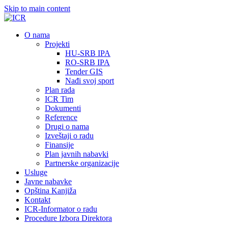
Skip to main content
О nama
Projekti
HU-SRB IPA
RO-SRB IPA
Tender GIS
Nađi svoj sport
Plan rada
ICR Tim
Dokumenti
Reference
Drugi o nama
Izveštaji o radu
Finansije
Plan javnih nabavki
Partnerske organizacije
Usluge
Javne nabavke
Opština Kanjiža
Kontakt
ICR-Informator o radu
Procedure Izbora Direktora