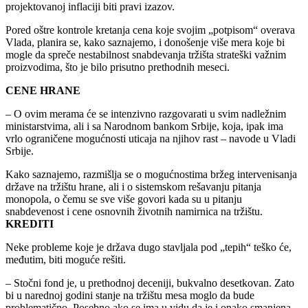
projektovanoj inflaciji biti pravi izazov.
Pored oštre kontrole kretanja cena koje svojim „potpisom“ overava
Vlada, planira se, kako saznajemo, i donošenje više mera koje bi
mogle da spreče nestabilnost snabdevanja tržišta strateški važnim
proizvodima, što je bilo prisutno prethodnih meseci.
CENE HRANE
– O ovim merama će se intenzivno razgovarati u svim nadležnim
ministarstvima, ali i sa Narodnom bankom Srbije, koja, ipak ima
vrlo ograničene mogućnosti uticaja na njihov rast – navode u Vladi
Srbije.
Kako saznajemo, razmišlja se o mogućnostima bržeg intervenisanja
države na tržištu hrane, ali i o sistemskom rešavanju pitanja
monopola, o čemu se sve više govori kada su u pitanju
snabdevenost i cene osnovnih životnih namirnica na tržištu.
KREDITI
Neke probleme koje je država dugo stavljala pod „tepih“ teško će,
međutim, biti moguće rešiti.
– Stočni fond je, u prethodnoj deceniji, bukvalno desetkovan. Zato
bi u narednoj godini stanje na tržištu mesa moglo da bude
problematično. Posebno ako se ima u vidu da je i onako smanjena