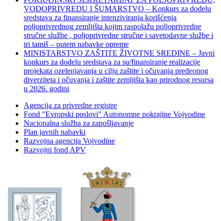
VODOPRIVREDU I ŠUMARSTVO – Konkurs za dodelu
sredstava za finansiranje intenziviranja korišćenja
poljoprivrednog zemljišta kojim raspolažu poljoprivredne
stručne službe , poljoprivredne stručne i savetodavne službe i
iri tamiš ‒ putem nabavke opreme
MINISTARSTVO ZAŠTITE ŽIVOTNE SREDINE – Javni
konkurs za dodelu sredstava za su/finansiranje realizacije
projekata ozelenjavanja u cilju zaštite i očuvanja predeonog
diverziteta i očuvanja i zaštite zemljišta kao prirodnog resursa
u 2026. godini
Agencija za privredne registre
Fond "Evropski poslovi" Autonomne pokrajine Vojvodine
Nacionalna služba za zapošljavanje
Plan javnih nabavki
Razvojna agencija Vojvodine
Razvojni fond APV