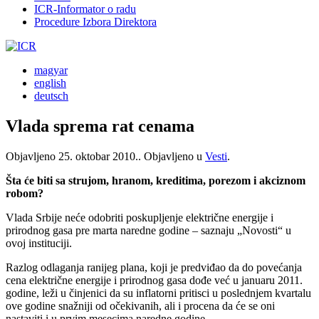
ICR-Informator o radu
Procedure Izbora Direktora
magyar
english
deutsch
Vlada sprema rat cenama
Objavljeno
25. oktobar 2010.
. Objavljeno u
Vesti
.
Šta će biti sa strujom, hranom, kreditima, porezom i akciznom
robom?
Vlada Srbije neće odobriti poskupljenje električne energije i
prirodnog gasa pre marta naredne godine – saznaju „Novosti“ u
ovoj instituciji.
Razlog odlaganja ranijeg plana, koji je predviđao da do povećanja
cena električne energije i prirodnog gasa dođe već u januaru 2011.
godine, leži u činjenici da su inflatorni pritisci u poslednjem kvartalu
ove godine snažniji od očekivanih, ali i procena da će se oni
nastaviti i u prvim mesecima naredne godine.