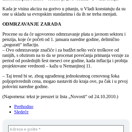
Kada je visina akciza na gorivo u pitanju, u Vladi konstatuju da su
one u skladu sa evropskim standarima i da ih ne treba menjati.
ODMRZAVANJE ZARADA
Procene su da će ugovoreno odmrzavanje plata u javnom sektoru i
penzija, koje će početi od 1. januara naredne godine, delimično
„pogurati“ inflaciju.
– Ovo odmrzavanje značiće i za budžet nešto veće troškove od
ranijih, s obzirom na to da se procenat povećanja primanja vezuje za
period od poslednjih šest meseci ove godine, kada inflacija i probija
projektovane vrednosti – kažu u Nemanjinoj 11.
– Taj trend bi se, zbog ugrađenog jednokratnog cenovnog šoka
poljoprivrednih cena, mogao nastaviti do kraja ove, pa čak i u prvoj
polovini naredne godine.
(Napomena: tekst je preuzet iz lista „Novosti“ od 24.10.2010.)
Prethodno
Sledeće