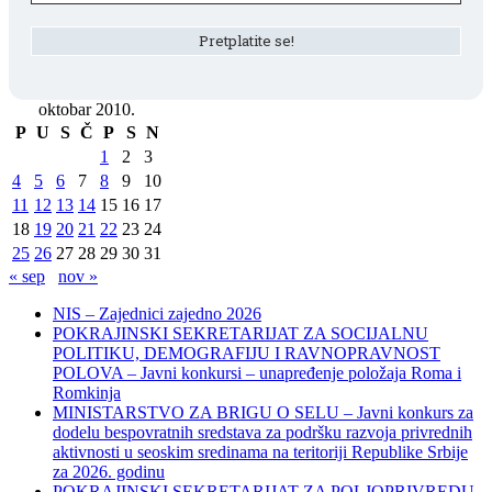
oktobar 2010.
P
U
S
Č
P
S
N
1
2
3
4
5
6
7
8
9
10
11
12
13
14
15
16
17
18
19
20
21
22
23
24
25
26
27
28
29
30
31
« sep
nov »
NIS – Zajednici zajedno 2026
POKRAJINSKI SEKRETARIJAT ZA SOCIJALNU
POLITIKU, DEMOGRAFIJU I RAVNOPRAVNOST
POLOVA – Javni konkursi – unapređenje položaja Roma i
Romkinja
MINISTARSTVO ZA BRIGU O SELU – Javni konkurs za
dodelu bespovratnih sredstava za podršku razvoja privrednih
aktivnosti u seoskim sredinama na teritoriji Republike Srbije
za 2026. godinu
POKRAJINSKI SEKRETARIJAT ZA POLJOPRIVREDU,