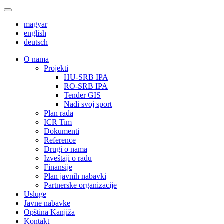
magyar
english
deutsch
О nama
Projekti
HU-SRB IPA
RO-SRB IPA
Tender GIS
Nađi svoj sport
Plan rada
ICR Tim
Dokumenti
Reference
Drugi o nama
Izveštaji o radu
Finansije
Plan javnih nabavki
Partnerske organizacije
Usluge
Javne nabavke
Opština Kanjiža
Kontakt