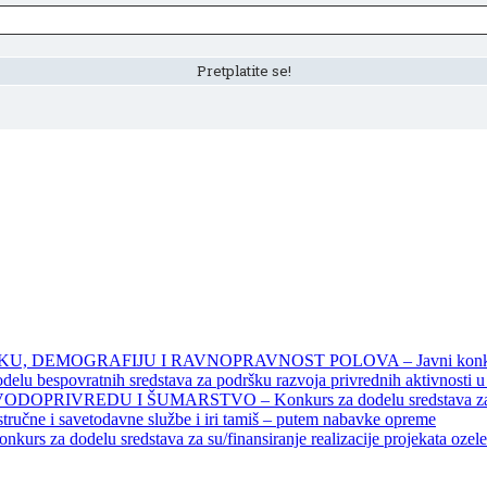
DEMOGRAFIJU I RAVNOPRAVNOST POLOVA – Javni konkursi – 
povratnih sredstava za podršku razvoja privrednih aktivnosti u seo
EDU I ŠUMARSTVO – Konkurs za dodelu sredstava za finansiran
 stručne i savetodavne službe i iri tamiš ‒ putem nabavke opreme
elu sredstava za su/finansiranje realizacije projekata ozelenjavan