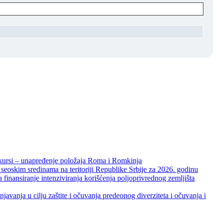
unapređenje položaja Roma i Romkinja
skim sredinama na teritoriji Republike Srbije za 2026. godinu
je intenziviranja korišćenja poljoprivrednog zemljišta
ja u cilju zaštite i očuvanja predeonog diverziteta i očuvanja i