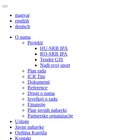
magyar
english
deutsch
О nama
Projekti
HU-SRB IPA
RO-SRB IPA
Tender GIS
Nađi svoj sport
Plan rada
ICR Tim
Dokumenti
Reference
Drugi o nama
Izveštaji o radu
Finansije
Plan javnih nabavki
Partnerske organizacije
Usluge
Javne nabavke
Opština Kanjiža
Kontakt