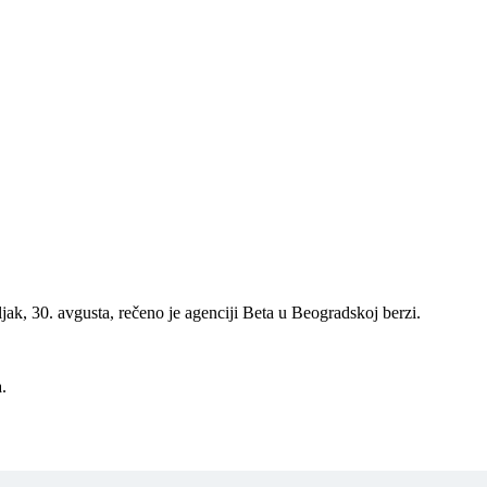
ak, 30. avgusta, rečeno je agenciji Beta u Beogradskoj berzi.
.