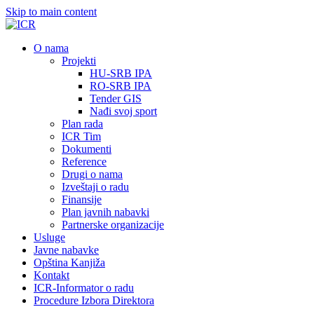
Skip to main content
О nama
Projekti
HU-SRB IPA
RO-SRB IPA
Tender GIS
Nađi svoj sport
Plan rada
ICR Tim
Dokumenti
Reference
Drugi o nama
Izveštaji o radu
Finansije
Plan javnih nabavki
Partnerske organizacije
Usluge
Javne nabavke
Opština Kanjiža
Kontakt
ICR-Informator o radu
Procedure Izbora Direktora