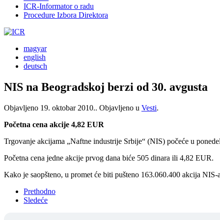
ICR-Informator o radu
Procedure Izbora Direktora
magyar
english
deutsch
NIS na Beogradskoj berzi od 30. avgusta
Objavljeno
19. oktobar 2010.
. Objavljeno u
Vesti
.
Početna cena akcije 4,82 EUR
Trgovanje akcijama „Naftne industrije Srbije“ (NIS) počeće u ponedelj
Početna cena jedne akcije prvog dana biće 505 dinara ili 4,82 EUR.
Kako je saopšteno, u promet će biti pušteno 163.060.400 akcija NIS-a
Prethodno
Sledeće