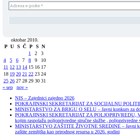
oktobar 2010.
P
U
S
Č
P
S
N
1
2
3
4
5
6
7
8
9
10
11
12
13
14
15
16
17
18
19
20
21
22
23
24
25
26
27
28
29
30
31
« sep
nov »
NIS – Zajednici zajedno 2026
POKRAJINSKI SEKRETARIJAT ZA SOCIJALNU POLITIKU, 
MINISTARSTVO ZA BRIGU O SELU – Javni konkurs za dodelu bes
POKRAJINSKI SEKRETARIJAT ZA POLJOPRIVREDU, VODOPRIVR
kojim raspolažu poljoprivredne stručne službe , poljoprivredne
MINISTARSTVO ZAŠTITE ŽIVOTNE SREDINE – Javni konkurs za dod
zaštite zemljišta kao prirodnog resursa u 2026. godini