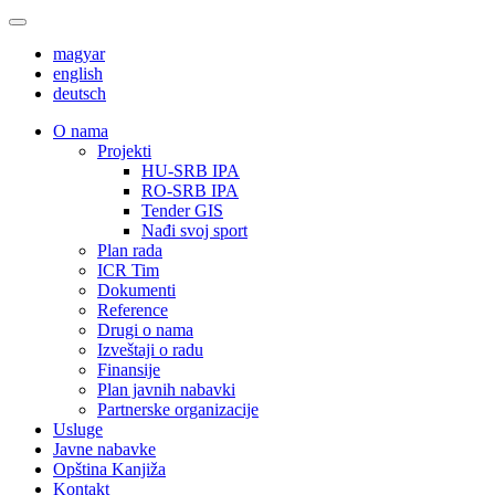
magyar
english
deutsch
О nama
Projekti
HU-SRB IPA
RO-SRB IPA
Tender GIS
Nađi svoj sport
Plan rada
ICR Tim
Dokumenti
Reference
Drugi o nama
Izveštaji o radu
Finansije
Plan javnih nabavki
Partnerske organizacije
Usluge
Javne nabavke
Opština Kanjiža
Kontakt