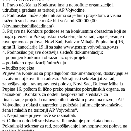
1. Pravo učešća na Konkursu imaju neprofitne organizacije i
udruženja građana sa teritorije AP Vojvodine.
2. Podnosilac može aplicirati samo sa jednim projektom, a visina
traženih sredstava ne može biti veća od 300.000,00
(slovima:tristohiljadadinara).
3. Prijave na Konkurs podnose se na konkursnim obrascima koji se
mogu preuzeti u Pokrajinskom sekretarijatu za rad, zapošljavanje i
ravnopravnost polova, Novi Sad, Bulevar Mihajla Pupina broj 16,
sprat II, kancelarija 19 ili sa sajta www.psrzrp.vojvodina.gov.rs
4. Podnosilac prijave dostavlja sledeću dokumentaciju:
– popunjen konkursni obrazac uz opis projekta
– podatke o organizaciji/udruženju
– budžet projekta
Prijave na Konkurs sa pripadajućom dokumentacijom, dostavljaju se
u zatvorenoj koverti na adresu: Pokrajinski sekretarijat za rad,
zapošljavanje i ravnopravnost polova, Novi Sad, Bulevar Mihajla
Pupina 16, poštom ili lično preko pisarnice pokrajinskih organa, sa
naznakom „Konkurs za dodelu bespovratnih sredstava za
finansiranje projekata namenjenih strateškim pravcima razvoja AP
Vojvodine u oblasti unapređenja položaja i afirmacije stvaralaštva
žena i mladih na teritoriji AP Vojvodine“.
5. Nepotpune prijave neće se razmatrati.
6. Odluku o dodeli sredstava za finansiranje projekata donosi
Pokrajinski sekretar za rad, zapošljavanje i ravnopravnost polova na