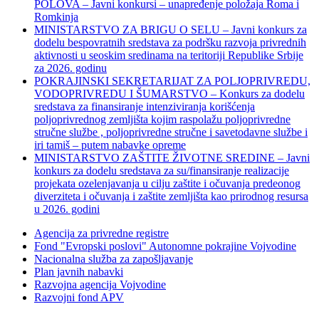
POLOVA – Javni konkursi – unapređenje položaja Roma i
Romkinja
MINISTARSTVO ZA BRIGU O SELU – Javni konkurs za
dodelu bespovratnih sredstava za podršku razvoja privrednih
aktivnosti u seoskim sredinama na teritoriji Republike Srbije
za 2026. godinu
POKRAJINSKI SEKRETARIJAT ZA POLJOPRIVREDU,
VODOPRIVREDU I ŠUMARSTVO – Konkurs za dodelu
sredstava za finansiranje intenziviranja korišćenja
poljoprivrednog zemljišta kojim raspolažu poljoprivredne
stručne službe , poljoprivredne stručne i savetodavne službe i
iri tamiš ‒ putem nabavke opreme
MINISTARSTVO ZAŠTITE ŽIVOTNE SREDINE – Javni
konkurs za dodelu sredstava za su/finansiranje realizacije
projekata ozelenjavanja u cilju zaštite i očuvanja predeonog
diverziteta i očuvanja i zaštite zemljišta kao prirodnog resursa
u 2026. godini
Agencija za privredne registre
Fond "Evropski poslovi" Autonomne pokrajine Vojvodine
Nacionalna služba za zapošljavanje
Plan javnih nabavki
Razvojna agencija Vojvodine
Razvojni fond APV