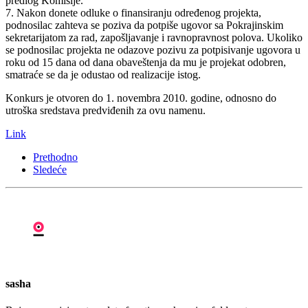
predlog Komisije.
7. Nakon donete odluke o finansiranju određenog projekta,
podnosilac zahteva se poziva da potpiše ugovor sa Pokrajinskim
sekretarijatom za rad, zapošljavanje i ravnopravnost polova. Ukoliko
se podnosilac projekta ne odazove pozivu za potpisivanje ugovora u
roku od 15 dana od dana obaveštenja da mu je projekat odobren,
smatraće se da je odustao od realizacije istog.
Konkurs je otvoren do 1. novembra 2010. godine, odnosno do
utroška sredstava predviđenih za ovu namenu.
Link
Prethodno
Sledeće
sasha