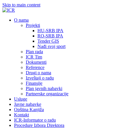
Skip to main content
О nama
Projekti
HU-SRB IPA
RO-SRB IPA
Tender GIS
Nađi svoj sport
Plan rada
ICR Tim
Dokumenti
Reference
Drugi o nama
Izveštaji o radu
Finansije
Plan javnih nabavki
Partnerske organizacije
Usluge
Javne nabavke
Opština Kanjiža
Kontakt
ICR-Informator o radu
Procedure Izbora Direktora