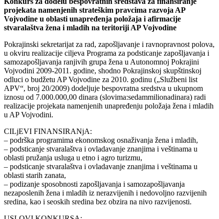
Konkurs za dodelu bespovratnih sredstava za finansiranje
projekata namenjenih strateškim pravcima razvoja AP
Vojvodine u oblasti unapređenja položaja i afirmacije
stvaralaštva žena i mladih na teritoriji AP Vojvodine
Pokrajinski sekretarijat za rad, zapošljavanje i ravnopravnost polova,
u okviru realizacije ciljeva Programa za podsticanje zapošljavanja i
samozapošljavanja ranjivih grupa žena u Autonomnoj Pokrajini
Vojvodini 2009-2011. godine, shodno Pokrajinskoj skupštinskoj
odluci o budžetu AP Vojvodine za 2010. godinu („Službeni list
APV“, broj 20/2009) dodeljuje bespovratna sredstva u ukupnom
iznosu od 7.000.000,00 dinara (slovima:sedammilionadinara) radi
realizacije projekata namenjenih unapređenju položaja žena i mladih
u AP Vojvodini.
CILjEVI FINANSIRANjA:
– podrška programima ekonomskog osnaživanja žena i mladih,
– podsticanje stvaralaštva i ovladavanje znanjima i veštinama u
oblasti pružanja usluga u etno i agro turizmu,
– podsticanje stvaralaštva i ovladavanje znanjima i veštinama u
oblasti starih zanata,
– podizanje sposobnosti zapošljavanja i samozapošljavanja
nezaposlenih žena i mladih iz nerazvijenih i nedovoljno razvijenih
sredina, kao i seoskih sredina bez obzira na nivo razvijenosti.
USLOVI KONKURSA: