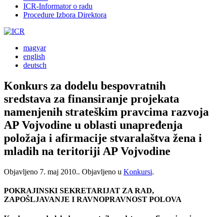
ICR-Informator o radu
Procedure Izbora Direktora
magyar
english
deutsch
Konkurs za dodelu bespovratnih
sredstava za finansiranje projekata
namenjenih strateškim pravcima razvoja
AP Vojvodine u oblasti unapređenja
položaja i afirmacije stvaralaštva žena i
mladih na teritoriji AP Vojvodine
Objavljeno
7. maj 2010.
. Objavljeno u
Konkursi
.
POKRAJINSKI SEKRETARIJAT ZA RAD,
ZAPOŠLJAVANJE I RAVNOPRAVNOST POLOVA