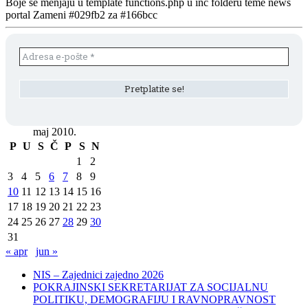
Boje se menjaju u template functions.php u inc folderu teme news
portal Zameni #029fb2 za #166bcc
maj 2010.
P
U
S
Č
P
S
N
1
2
3
4
5
6
7
8
9
10
11
12
13
14
15
16
17
18
19
20
21
22
23
24
25
26
27
28
29
30
31
« apr
jun »
NIS – Zajednici zajedno 2026
POKRAJINSKI SEKRETARIJAT ZA SOCIJALNU
POLITIKU, DEMOGRAFIJU I RAVNOPRAVNOST