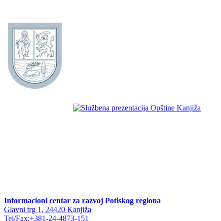
Informacioni centar za razvoj Potiskog regiona
Glavni trg 1, 24420 Kanjiža
Tel/Fax:+381-24-4873-151