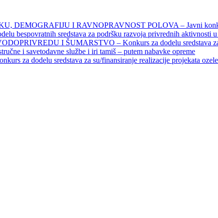
DEMOGRAFIJU I RAVNOPRAVNOST POLOVA – Javni konkursi – 
povratnih sredstava za podršku razvoja privrednih aktivnosti u seo
EDU I ŠUMARSTVO – Konkurs za dodelu sredstava za finansiran
 stručne i savetodavne službe i iri tamiš ‒ putem nabavke opreme
elu sredstava za su/finansiranje realizacije projekata ozelenjavan