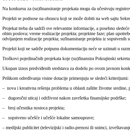
Na konkursu za (su)finansiranje projekata mogu da učestvuju registro
Projekti se podnose na obrascu koji se može dobiti na web sajtu Sekr
Projekat treba da sadrži sve relevantne informacije, a posebno sledeće p
obim poslova; vreme realizacije projekta; projektne faze; plan upotre
odvijanjem realizacije projekta; sufinansiranje projekta iz sopstvenih s
Projekti koji ne sadrže potpunu dokumentaciju neće se uzimati u razm
Troškovi pojedinačnih projekata koje (su)finansira Pokrajinski sekretar
Ukupan iznos predviđenih sredstava za dodelu po ovom javnom konku
Prilikom određivanja visine dotacije primenjuju se sledeći kriterijumi:
– nova i kreativna rešenja problema u oblasti zaštite životne sredine, 
– dugoročni uticaj i održivost nakon završetka finansijske podrške;
– broj učesnika nosioca projekta;
– sopstveno učešće i učešće lokalne samouprave;
– medijski publicitet (televizijski i radio-prenosi ili snimci, izveštavan