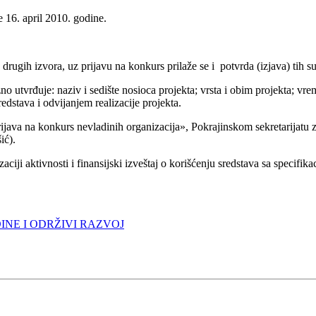
e 16. april 2010. godine.
drugih izvora, uz prijavu na konkurs prilaže se i potvrda (izjava) tih su
utvrđuje: naziv i sedište nosioca projekta; vrsta i obim projekta; vrem
dstava i odvijanjem realizacije projekta.
ava na konkurs nevladinih organizacija», Pokrajinskom sekretarijatu za 
ić).
lizaciji aktivnosti i finansijski izveštaj o korišćenju sredstava sa spec
INE I ODRŽIVI RAZVOJ