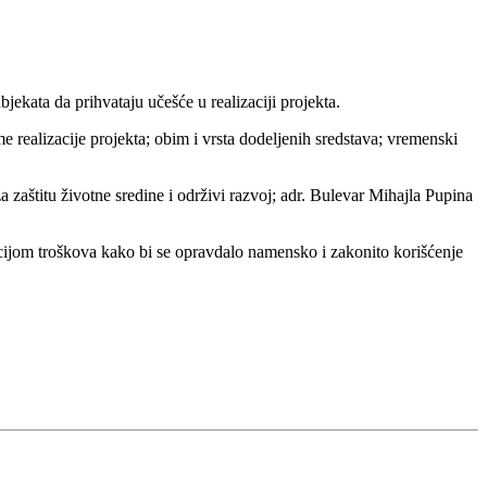
bjekata da prihvataju učešće u realizaciji projekta.
e realizacije projekta; obim i vrsta dodeljenih sredstava; vremenski
zaštitu životne sredine i održivi razvoj; adr. Bulevar Mihajla Pupina
ifikacijom troškova kako bi se opravdalo namensko i zakonito korišćenje