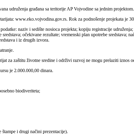
vana udruženja građana sa teritorije AP Vojvodine sa jednim projektom.
etarijata: www.eko.vojvodina.gov.rs. Rok za podnošenje projekata je 30
odatke: naziv i sedište nosioca projekta; kopiju registracije udruženja; k
be sredstava; očekivane rezultate; vremenski plan upotrebe sredstava; n
redstava i iz drugih izvora.
atranje.
ijat za zaštitu životne sredine i održivi razvoj ne mogu prelaziti iznos 
rsu je 2.000.000,00 dinara.
posebno biodiveriteta;
je štampe i drugi načini prezentacije).