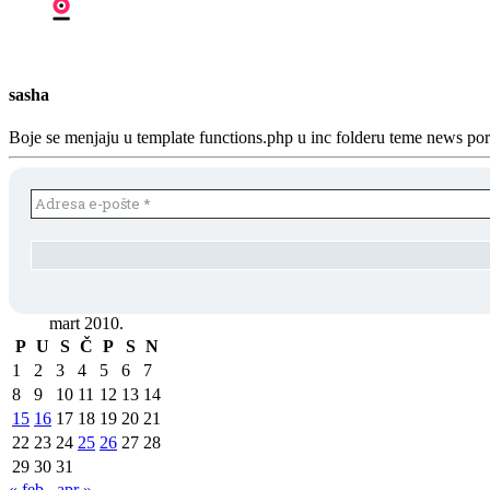
sasha
Boje se menjaju u template functions.php u inc folderu teme news p
mart 2010.
P
U
S
Č
P
S
N
1
2
3
4
5
6
7
8
9
10
11
12
13
14
15
16
17
18
19
20
21
22
23
24
25
26
27
28
29
30
31
« feb
apr »