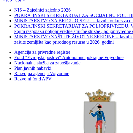
NIS – Zajednici zajedno 2026
POKRAJINSKI SEKRETARIJAT ZA SOCIJALNU POLITIKU, 
MINISTARSTVO ZA BRIGU O SELU – Javni konkurs za dodelu bes
POKRAJINSKI SEKRETARIJAT ZA POLJOPRIVREDU, VODOPRIVR
kojim raspolažu poljoprivredne stručne službe , poljoprivredne
MINISTARSTVO ZAŠTITE ŽIVOTNE SREDINE – Javni konkurs za dod
zaštite zemljišta kao prirodnog resursa u 2026. godini
Agencija za privredne registre
Fond "Evropski poslovi" Autonomne pokrajine Vojvodine
Nacionalna služba za zapošljavanje
Plan javnih nabavki
Razvojna agencija Vojvodine
Razvojni fond APV