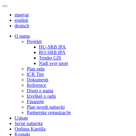
magyar
english
deutsch
О nama
Projekti
HU-SRB IPA
RO-SRB IPA
Tender GIS
Nađi svoj sport
Plan rada
ICR Tim
Dokumenti
Reference
Drugi o nama
Izveštaji o radu
Finansije
Plan javnih nabavki
Partnerske organizacije
Usluge
Javne nabavke
Opština Kanjiža
Kontakt