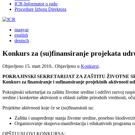
ICR-Informator o radu
Procedure Izbora Direktora
magyar
english
deutsch
Konkurs za (su)finansiranje projekata ud
Objavljeno
15. mart 2010.
. Objavljeno u
Konkursi
.
POKRAJINSKI SEKRETARIJAT ZA ZAŠTITU ŽIVOTNE S
Konkurs za finansiranje i sufinansiranje projektnih aktivnosti ud
Pokrajinski sekretarijat za zaštitu životne sredine i održivi razvoj ras
sredine i konkretne aktivnosti u oblasti zaštite prirodnih vrednosti, o
Projektne aktivnosti koje će se (su)finansirati su:
Zaštita i unapređenje stanja životne sredine, posebno biodiverzit
Organizovanje skupova-manifestacija i edukativnih programa radi
OPŠTI USLOVI KONKURSA: