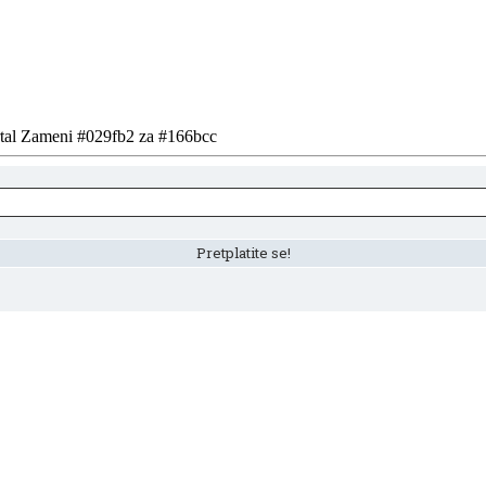
ortal Zameni #029fb2 za #166bcc