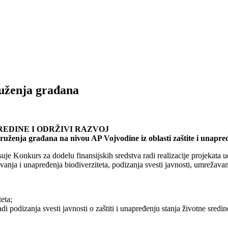
ruženja građana
REDINE I ODRŽIVI RAZVOJ
ruženja građana na nivou AP Vojvodine iz oblasti zaštite i unapređ
pisuje Konkurs za dodelu finansijskih sredstva radi realizacije projekata
čuvanja i unapređenja biodiverziteta, podizanja svesti javnosti, umrežava
eta;
 podizanja svesti javnosti o zaštiti i unapređenju stanja životne sredin