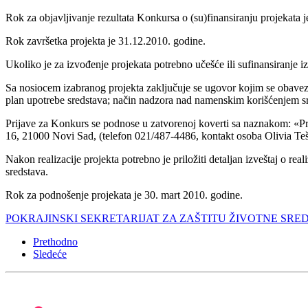
Rok za objavljivanje rezultata Konkursa o (su)finansiranju projekata j
Rok završetka projekta je 31.12.2010. godine.
Ukoliko je za izvođenje projekata potrebno učešće ili sufinansiranje iz 
Sa nosiocem izabranog projekta zaključuje se ugovor kojim se obavezno 
plan upotrebe sredstava; način nadzora nad namenskim korišćenjem sre
Prijave za Konkurs se podnose u zatvorenoj koverti sa naznakom: «Prij
16, 21000 Novi Sad, (telefon 021/487-4486, kontakt osoba Olivia Teš
Nakon realizacije projekta potrebno je priložiti detaljan izveštaj o rea
sredstava.
Rok za podnošenje projekata je 30. mart 2010. godine.
POKRAJINSKI SEKRETARIJAT ZA ZAŠTITU ŽIVOTNE SRED
Prethodno
Sledeće