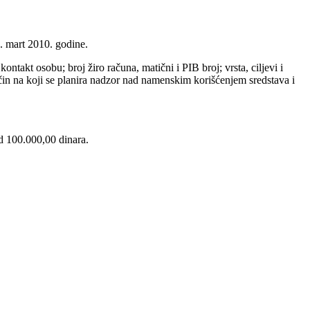
. mart 2010. godine.
ontakt osobu; broj žiro računa, matični i PIB broj; vrsta, ciljevi i
ačin na koji se planira nadzor nad namenskim korišćenjem sredstava i
od 100.000,00 dinara.