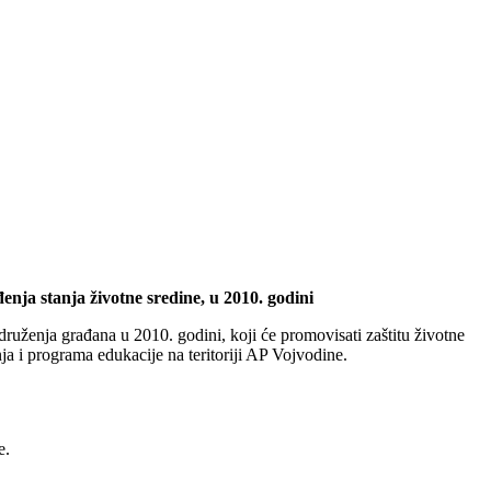
enja stanja životne sredine, u 2010. godini
 udruženja građana u 2010. godini, koji će promovisati zaštitu životne
nja i programa edukacije na teritoriji AP Vojvodine.
e.