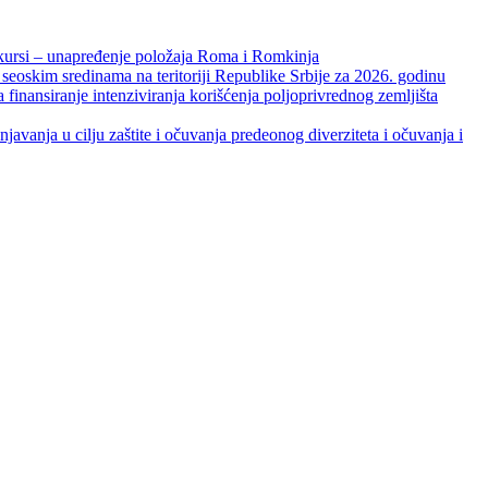
unapređenje položaja Roma i Romkinja
skim sredinama na teritoriji Republike Srbije za 2026. godinu
je intenziviranja korišćenja poljoprivrednog zemljišta
ja u cilju zaštite i očuvanja predeonog diverziteta i očuvanja i