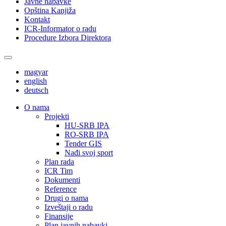
Javne nabavke
Opština Kanjiža
Kontakt
ICR-Informator o radu
Procedure Izbora Direktora
magyar
english
deutsch
О nama
Projekti
HU-SRB IPA
RO-SRB IPA
Tender GIS
Nađi svoj sport
Plan rada
ICR Tim
Dokumenti
Reference
Drugi o nama
Izveštaji o radu
Finansije
Plan javnih nabavki