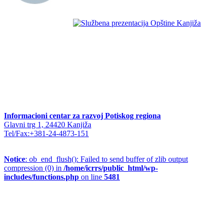
Informacioni centar za razvoj Potiskog regiona
Glavni trg 1, 24420 Kanjiža
Tel/Fax:+381-24-4873-151
Notice
: ob_end_flush(): Failed to send buffer of zlib output
compression (0) in
/home/icrrs/public_html/wp-
includes/functions.php
on line
5481