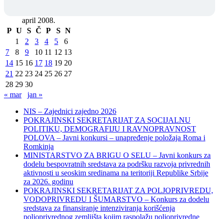
april 2008.
P
U
S
Č
P
S
N
1
2
3
4
5
6
7
8
9
10
11
12
13
14
15
16
17
18
19
20
21
22
23
24
25
26
27
28
29
30
« mar
jan »
NIS – Zajednici zajedno 2026
POKRAJINSKI SEKRETARIJAT ZA SOCIJALNU
POLITIKU, DEMOGRAFIJU I RAVNOPRAVNOST
POLOVA – Javni konkursi – unapređenje položaja Roma i
Romkinja
MINISTARSTVO ZA BRIGU O SELU – Javni konkurs za
dodelu bespovratnih sredstava za podršku razvoja privrednih
aktivnosti u seoskim sredinama na teritoriji Republike Srbije
za 2026. godinu
POKRAJINSKI SEKRETARIJAT ZA POLJOPRIVREDU,
VODOPRIVREDU I ŠUMARSTVO – Konkurs za dodelu
sredstava za finansiranje intenziviranja korišćenja
poljoprivrednog zemljišta kojim raspolažu poljoprivredne