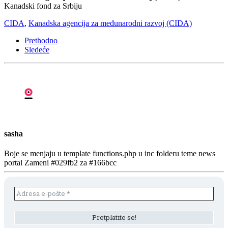
Kanadski fond za Srbiju
CIDA
,
Kanadska agencija za međunarodni razvoj (CIDA)
Prethodno
Sledeće
sasha
Boje se menjaju u template functions.php u inc folderu teme news
portal Zameni #029fb2 za #166bcc