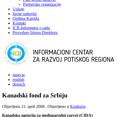
Partnerske organizacije
Usluge
Javne nabavke
Opština Kanjiža
Kontakt
ICR-Informator o radu
Procedure Izbora Direktora
magyar
english
deutsch
Kanadski fond za Srbiju
Objavljeno
21. april 2008.
. Objavljeno u
Konkursi
.
Kanadska agencija za međunarodni razvoj (CIDA)