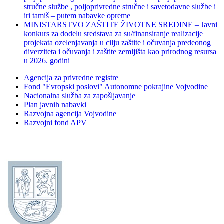
stručne službe , poljoprivredne stručne i savetodavne službe i
iri tamiš ‒ putem nabavke opreme
MINISTARSTVO ZAŠTITE ŽIVOTNE SREDINE – Javni
konkurs za dodelu sredstava za su/finansiranje realizacije
projekata ozelenjavanja u cilju zaštite i očuvanja predeonog
diverziteta i očuvanja i zaštite zemljišta kao prirodnog resursa
u 2026. godini
Agencija za privredne registre
Fond "Evropski poslovi" Autonomne pokrajine Vojvodine
Nacionalna služba za zapošljavanje
Plan javnih nabavki
Razvojna agencija Vojvodine
Razvojni fond APV