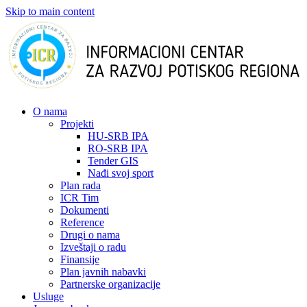
Skip to main content
О nama
Projekti
HU-SRB IPA
RO-SRB IPA
Tender GIS
Nađi svoj sport
Plan rada
ICR Tim
Dokumenti
Reference
Drugi o nama
Izveštaji o radu
Finansije
Plan javnih nabavki
Partnerske organizacije
Usluge