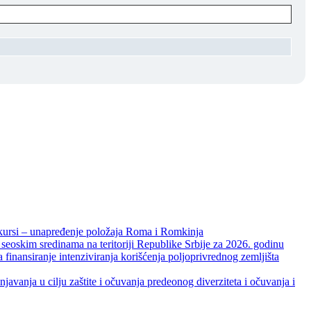
unapređenje položaja Roma i Romkinja
skim sredinama na teritoriji Republike Srbije za 2026. godinu
je intenziviranja korišćenja poljoprivrednog zemljišta
ja u cilju zaštite i očuvanja predeonog diverziteta i očuvanja i