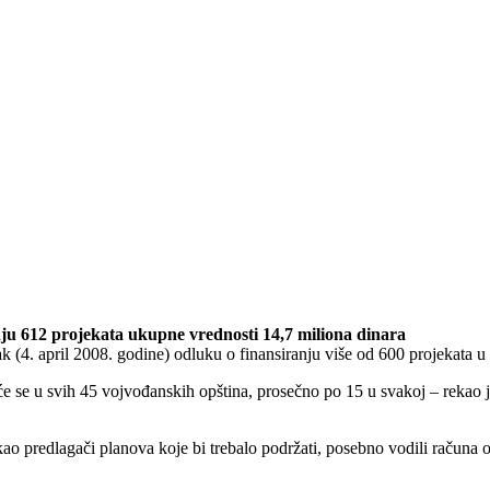
ju 612 projekata ukupne vrednosti 14,7 miliona dinara
(4. april 2008. godine) odluku o finansiranju više od 600 projekata u 
ovaće se u svih 45 vojvođanskih opština, prosečno po 15 u svakoj – reka
kao predlagači planova koje bi trebalo podržati, posebno vodili račun