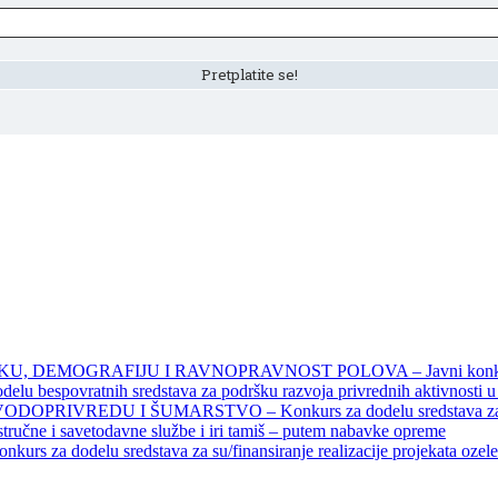
DEMOGRAFIJU I RAVNOPRAVNOST POLOVA – Javni konkursi – 
povratnih sredstava za podršku razvoja privrednih aktivnosti u seo
EDU I ŠUMARSTVO – Konkurs za dodelu sredstava za finansiran
 stručne i savetodavne službe i iri tamiš ‒ putem nabavke opreme
elu sredstava za su/finansiranje realizacije projekata ozelenjavan