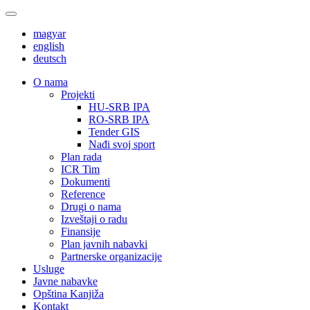
magyar
english
deutsch
О nama
Projekti
HU-SRB IPA
RO-SRB IPA
Tender GIS
Nađi svoj sport
Plan rada
ICR Tim
Dokumenti
Reference
Drugi o nama
Izveštaji o radu
Finansije
Plan javnih nabavki
Partnerske organizacije
Usluge
Javne nabavke
Opština Kanjiža
Kontakt