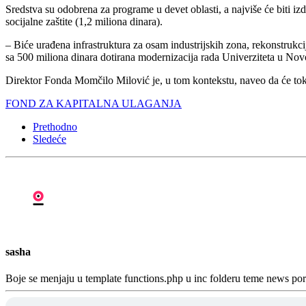
Sredstva su odobrena za programe u devet oblasti, a najviše će biti izd
socijalne zaštite (1,2 miliona dinara).
– Biće urađena infrastruktura za osam industrijskih zona, rekonstrukci
sa 500 miliona dinara dotirana modernizacija rada Univerziteta u Nov
Direktor Fonda Momčilo Milović je, u tom kontekstu, naveo da će tokom
FOND ZA KAPITALNA ULAGANJA
Prethodno
Sledeće
sasha
Boje se menjaju u template functions.php u inc folderu teme news p