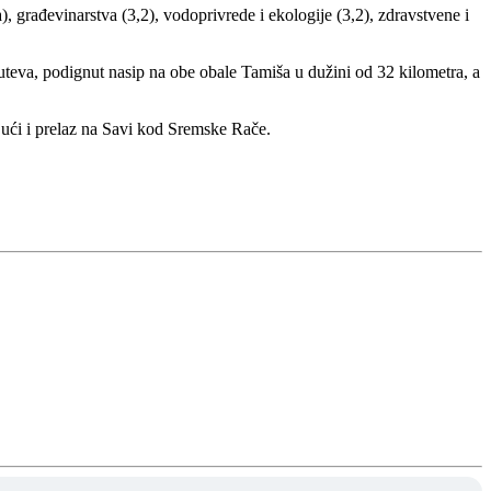
), građevinarstva (3,2), vodoprivrede i ekologije (3,2), zdravstvene i
 puteva, podignut nasip na obe obale Tamiša u dužini od 32 kilometra, a
jući i prelaz na Savi kod Sremske Rače.