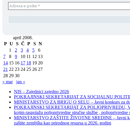
april 2008.
P
U
S
Č
P
S
N
1
2
3
4
5
6
7
8
9
10
11
12
13
14
15
16
17
18
19
20
21
22
23
24
25
26
27
28
29
30
« mar
jan »
NIS – Zajednici zajedno 2026
POKRAJINSKI SEKRETARIJAT ZA SOCIJALNU POLITIKU, 
MINISTARSTVO ZA BRIGU O SELU – Javni konkurs za dodelu bes
POKRAJINSKI SEKRETARIJAT ZA POLJOPRIVREDU, VODOPRIVR
kojim raspolažu poljoprivredne stručne službe , poljoprivredne
MINISTARSTVO ZAŠTITE ŽIVOTNE SREDINE – Javni konkurs za dod
zaštite zemljišta kao prirodnog resursa u 2026. godini