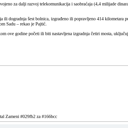
vojeno za dalji razvoj telekomunikacija i saobraćaja (4,4 milijade dinara
ja ili dogradnja šest bolnica, izgrađeno ili popravljeno 414 kilometara
om Sadu – rekao je Pajtić.
 ove godine početi ili biti nastavljena izgradnja četiri mosta, uključu
ortal Zameni #029fb2 za #166bcc