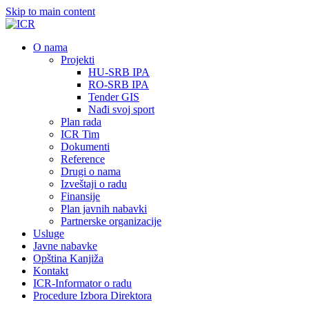
Skip to main content
О nama
Projekti
HU-SRB IPA
RO-SRB IPA
Tender GIS
Nađi svoj sport
Plan rada
ICR Tim
Dokumenti
Reference
Drugi o nama
Izveštaji o radu
Finansije
Plan javnih nabavki
Partnerske organizacije
Usluge
Javne nabavke
Opština Kanjiža
Kontakt
ICR-Informator o radu
Procedure Izbora Direktora