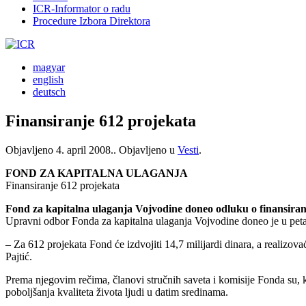
ICR-Informator o radu
Procedure Izbora Direktora
magyar
english
deutsch
Finansiranje 612 projekata
Objavljeno
4. april 2008.
. Objavljeno u
Vesti
.
FOND ZA KAPITALNA ULAGANJA
Finansiranje 612 projekata
Fond za kapitalna ulaganja Vojvodine doneo odluku o finansiran
Upravni odbor Fonda za kapitalna ulaganja Vojvodine doneo je u petak 
– Za 612 projekata Fond će izdvojiti 14,7 milijardi dinara, a realiz
Pajtić.
Prema njegovim rečima, članovi stručnih saveta i komisije Fonda su, 
poboljšanja kvaliteta života ljudi u datim sredinama.