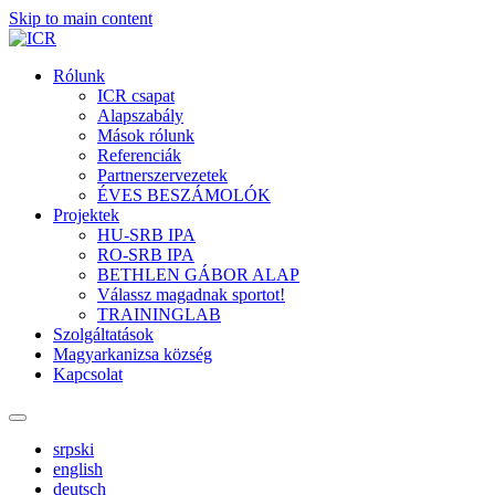
Skip to main content
Rólunk
ICR csapat
Alapszabály
Mások rólunk
Referenciák
Partnerszervezetek
ÉVES BESZÁMOLÓK
Projektek
HU-SRB IPA
RO-SRB IPA
BETHLEN GÁBOR ALAP
Válassz magadnak sportot!
TRAININGLAB
Szolgáltatások
Magyarkanizsa község
Kapcsolat
srpski
english
deutsch