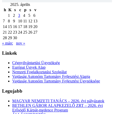
2025. április
h
K
s
c
p
s
v
1
2
3
4
5
6
7
8
9
10
11
12
13
14
15
16
17
18
19
20
21
22
23
24
25
26
27
28
29
30
« márc
nov »
Linkek
Cégnyilvántartási Ügynökség
Európai Ügyek Alap
Nemzeti Foglalkoztatási Szolgálat
Vajdaság Autonóm Tartomány Fejlesztési Alapja
Vajdaság Autonóm Tartomány Fejlesztési Ügynöksége
Legujabb
MAGYAR NEMZETI TANÁCS – 2026. évi pályázatok
BETHLEN GÁBOR ALAPKEZELŐ ZRT – 2026. évi
Erősödő Kárpát-medence Program