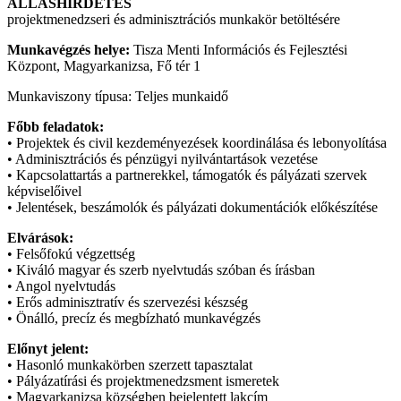
ÁLLÁSHIRDETÉS
projektmenedzseri és adminisztrációs munkakör betöltésére
Munkavégzés helye:
Tisza Menti Információs és Fejlesztési
Központ, Magyarkanizsa, Fő tér 1
Munkaviszony típusa: Teljes munkaidő
Főbb feladatok:
• Projektek és civil kezdeményezések koordinálása és lebonyolítása
• Adminisztrációs és pénzügyi nyilvántartások vezetése
• Kapcsolattartás a partnerekkel, támogatók és pályázati szervek
képviselőivel
• Jelentések, beszámolók és pályázati dokumentációk előkészítése
Elvárások:
• Felsőfokú végzettség
• Kiváló magyar és szerb nyelvtudás szóban és írásban
• Angol nyelvtudás
• Erős adminisztratív és szervezési készség
• Önálló, precíz és megbízható munkavégzés
Előnyt jelent:
• Hasonló munkakörben szerzett tapasztalat
• Pályázatírási és projektmenedzsment ismeretek
• Magyarkanizsa községben bejelentett lakcím