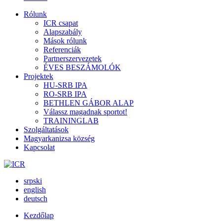
Rólunk
ICR csapat
Alapszabály
Mások rólunk
Referenciák
Partnerszervezetek
ÉVES BESZÁMOLÓK
Projektek
HU-SRB IPA
RO-SRB IPA
BETHLEN GÁBOR ALAP
Válassz magadnak sportot!
TRAININGLAB
Szolgáltatások
Magyarkanizsa község
Kapcsolat
srpski
english
deutsch
Kezdőlap