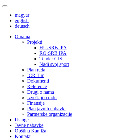
magyar
english
deutsch
О nama
Projekti
HU-SRB IPA
RO-SRB IPA
Tender GIS
Nađi svoj sport
Plan rada
ICR Tim
Dokumenti
Reference
Drugi o nama
Izveštaji o radu
Finansije
Plan javnih nabavki
Partnerske organizacije
Usluge
Javne nabavke
Opština Kanjiža
Kontakt