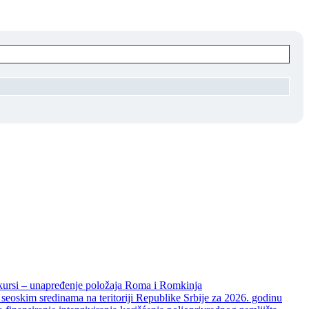
unapređenje položaja Roma i Romkinja
skim sredinama na teritoriji Republike Srbije za 2026. godinu