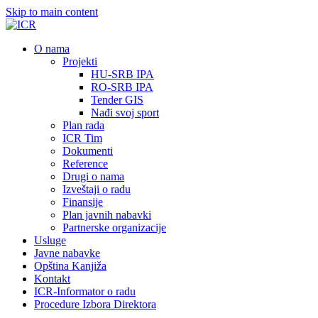
Skip to main content
О nama
Projekti
HU-SRB IPA
RO-SRB IPA
Tender GIS
Nađi svoj sport
Plan rada
ICR Tim
Dokumenti
Reference
Drugi o nama
Izveštaji o radu
Finansije
Plan javnih nabavki
Partnerske organizacije
Usluge
Javne nabavke
Opština Kanjiža
Kontakt
ICR-Informator o radu
Procedure Izbora Direktora