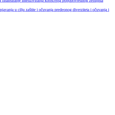
je intenziviranja korišćenja poljoprivrednog zemljišta
ja u cilju zaštite i očuvanja predeonog diverziteta i očuvanja i