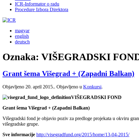
ICR-Informator o radu
Procedure Izbora Direktora
magyar
english
deutsch
Oznaka:
VIŠEGRADSKI FON
Grant šema Višegrad + (Zapadni Balkan)
Objavljeno
20. april 2015.
. Objavljeno u
Konkursi
.
VIŠEGRADSKI FOND
Grant šema Višegrad + (Zapadni Balkan)
Višegradski fond je objavio poziv za predloge projekata u okviru gr
višegradske grupe.
Sve informacije
http://visegradfund.org/2015/home/13-04-2015/