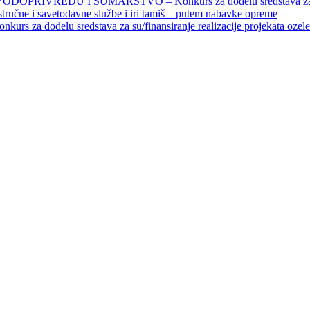
EDU I ŠUMARSTVO – Konkurs za dodelu sredstava za finansiran
 stručne i savetodavne službe i iri tamiš ‒ putem nabavke opreme
elu sredstava za su/finansiranje realizacije projekata ozelenjavan