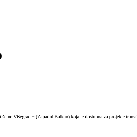
D
ant šeme Višegrad + (Zapadni Balkan) koja je dostupna za projekte tra