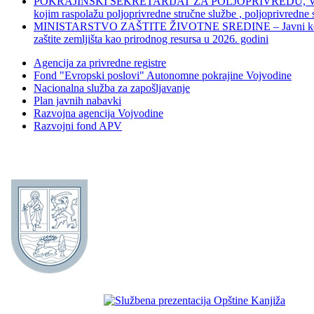
POKRAJINSKI SEKRETARIJAT ZA POLJOPRIVREDU, VODOPRIVR
kojim raspolažu poljoprivredne stručne službe , poljoprivredne
MINISTARSTVO ZAŠTITE ŽIVOTNE SREDINE – Javni konkurs za dod
zaštite zemljišta kao prirodnog resursa u 2026. godini
Agencija za privredne registre
Fond "Evropski poslovi" Autonomne pokrajine Vojvodine
Nacionalna služba za zapošljavanje
Plan javnih nabavki
Razvojna agencija Vojvodine
Razvojni fond APV