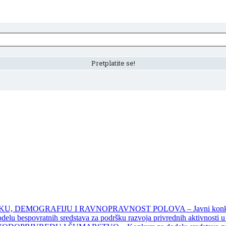
DEMOGRAFIJU I RAVNOPRAVNOST POLOVA – Javni konkursi – 
povratnih sredstava za podršku razvoja privrednih aktivnosti u seo