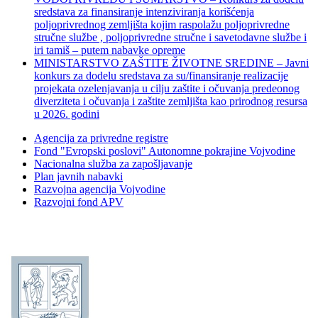
sredstava za finansiranje intenziviranja korišćenja
poljoprivrednog zemljišta kojim raspolažu poljoprivredne
stručne službe , poljoprivredne stručne i savetodavne službe i
iri tamiš ‒ putem nabavke opreme
MINISTARSTVO ZAŠTITE ŽIVOTNE SREDINE – Javni
konkurs za dodelu sredstava za su/finansiranje realizacije
projekata ozelenjavanja u cilju zaštite i očuvanja predeonog
diverziteta i očuvanja i zaštite zemljišta kao prirodnog resursa
u 2026. godini
Agencija za privredne registre
Fond "Evropski poslovi" Autonomne pokrajine Vojvodine
Nacionalna služba za zapošljavanje
Plan javnih nabavki
Razvojna agencija Vojvodine
Razvojni fond APV