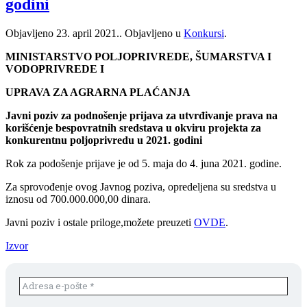
godini
Objavljeno
23. april 2021.
. Objavljeno u
Konkursi
.
MINISTARSTVO POLJOPRIVREDE, ŠUMARSTVA I
VODOPRIVREDE I
UPRAVA ZA AGRARNA PLAĆANJA
Javni poziv za podnošenje prijava za utvrđivanje prava na
korišćenje bespovratnih sredstava u okviru projekta za
konkurentnu poljoprivredu u 2021. godini
Rok za podošenje prijave je od 5. maja do 4. juna 2021. godine.
Za sprovođenje ovog Javnog poziva, opredeljena su sredstva u
iznosu od 700.000.000,00 dinara.
Javni poziv i ostale priloge,možete preuzeti
OVDE
.
Izvor