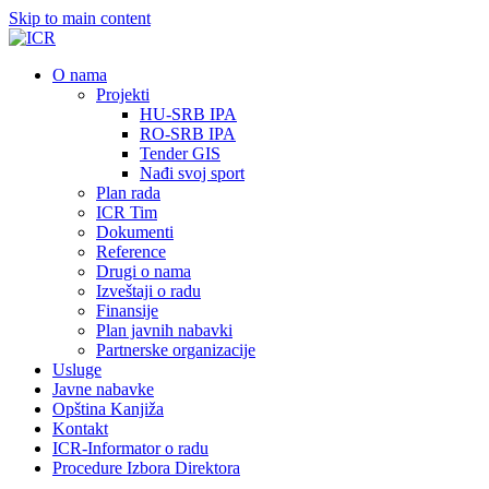
Skip to main content
О nama
Projekti
HU-SRB IPA
RO-SRB IPA
Tender GIS
Nađi svoj sport
Plan rada
ICR Tim
Dokumenti
Reference
Drugi o nama
Izveštaji o radu
Finansije
Plan javnih nabavki
Partnerske organizacije
Usluge
Javne nabavke
Opština Kanjiža
Kontakt
ICR-Informator o radu
Procedure Izbora Direktora