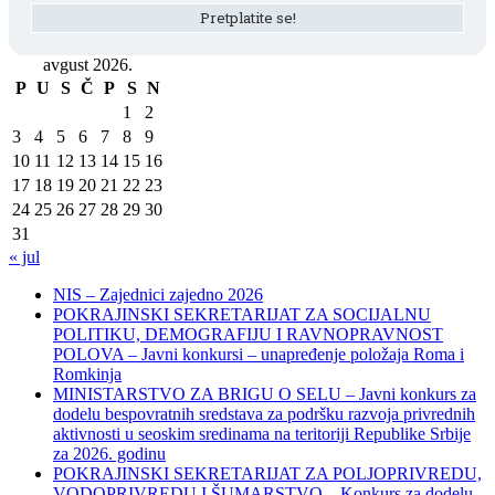
avgust 2026.
P
U
S
Č
P
S
N
1
2
3
4
5
6
7
8
9
10
11
12
13
14
15
16
17
18
19
20
21
22
23
24
25
26
27
28
29
30
31
« jul
NIS – Zajednici zajedno 2026
POKRAJINSKI SEKRETARIJAT ZA SOCIJALNU
POLITIKU, DEMOGRAFIJU I RAVNOPRAVNOST
POLOVA – Javni konkursi – unapređenje položaja Roma i
Romkinja
MINISTARSTVO ZA BRIGU O SELU – Javni konkurs za
dodelu bespovratnih sredstava za podršku razvoja privrednih
aktivnosti u seoskim sredinama na teritoriji Republike Srbije
za 2026. godinu
POKRAJINSKI SEKRETARIJAT ZA POLJOPRIVREDU,
VODOPRIVREDU I ŠUMARSTVO – Konkurs za dodelu