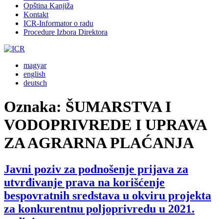
Opština Kanjiža
Kontakt
ICR-Informator o radu
Procedure Izbora Direktora
magyar
english
deutsch
Oznaka:
ŠUMARSTVA I
VODOPRIVREDE I UPRAVA
ZA AGRARNA PLAĆANJA
Javni poziv za podnošenje prijava za
utvrđivanje prava na korišćenje
bespovratnih sredstava u okviru projekta
za konkurentnu poljoprivredu u 2021.