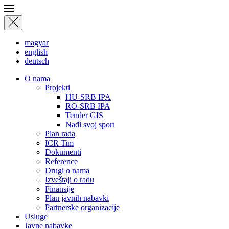
magyar
english
deutsch
О nama
Projekti
HU-SRB IPA
RO-SRB IPA
Tender GIS
Nađi svoj sport
Plan rada
ICR Tim
Dokumenti
Reference
Drugi o nama
Izveštaji o radu
Finansije
Plan javnih nabavki
Partnerske organizacije
Usluge
Javne nabavke