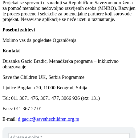
Projekat se sprovodi u saradnji sa Republičkim Savezom udruženja
za pomoć mentalno nedovoljno razvijenih osoba (MNRO). Razvijen
je proces procene i selekcije za potencijalne partnere koji sprovode
projekat. Nezavisne aplikacije se neće uzeti u razmatranje.
Posebni zahtevi
Molimo vas da pogledate Ograničenja.
Kontakt
Dusanka Gacic Bradic, Menadžerka programa – Inkluzivno
obrazovanje
Save the Children UK, Serbia Programme
Ljutice Bogdana 20, 11000 Beograd, Srbija
Tel: 011 3671 476, 3671 477, 3066 926 (ext. 131)
Faks: 011 367 27 01
E-mail:
d.gacic@savethechildren.org.rs