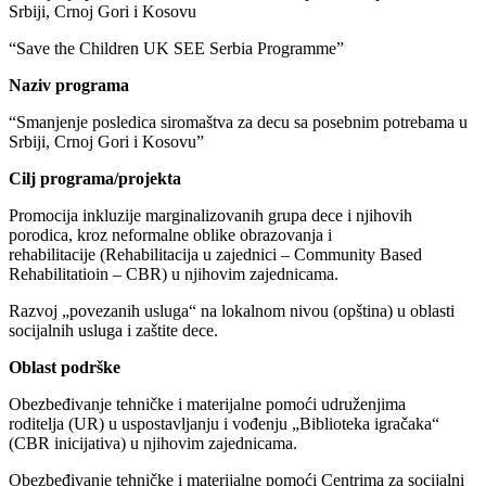
Srbiji, Crnoj Gori i Kosovu
“Save the Children UK SEE Serbia Programme”
Naziv programa
“Smanjenje posledica siromaštva za decu sa posebnim potrebama u
Srbiji, Crnoj Gori i Kosovu”
Cilj programa/projekta
Promocija inkluzije marginalizovanih grupa dece i njihovih
porodica, kroz neformalne oblike obrazovanja i
rehabilitacije (Rehabilitacija u zajednici – Community Based
Rehabilitatioin – CBR) u njihovim zajednicama.
Razvoj „povezanih usluga“ na lokalnom nivou (opština) u oblasti
socijalnih usluga i zaštite dece.
Oblast podrške
Obezbeđivanje tehničke i materijalne pomoći udruženjima
roditelja (UR) u uspostavljanju i vođenju „Biblioteka igračaka“
(CBR inicijativa) u njihovim zajednicama.
Obezbeđivanje tehničke i materijalne pomoći Centrima za socijalni