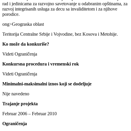
rad i jedinicama za razvojno savetovanje u odabranim opštinama, za
razvoj integrisanih usluga za decu sa invaliditetom i za njihove
porodice.
ong>Geograska oblast
Teritorija Centralne Srbije i Vojvodine, bez Kosova i Metohije.
Ko može da konkuriše?
Videti Ograničenja
Konkursna procedura i vremenski rok
Videti Ograničenja
Minimalni-maksimalni iznos koji se dodeljuje
Nije navedeno
Trajanje projekta
Februar 2006 – Februar 2010
Ograničenja