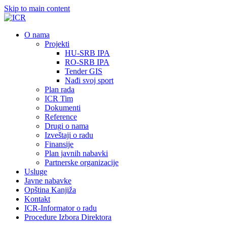
Skip to main content
О nama
Projekti
HU-SRB IPA
RO-SRB IPA
Tender GIS
Nađi svoj sport
Plan rada
ICR Tim
Dokumenti
Reference
Drugi o nama
Izveštaji o radu
Finansije
Plan javnih nabavki
Partnerske organizacije
Usluge
Javne nabavke
Opština Kanjiža
Kontakt
ICR-Informator o radu
Procedure Izbora Direktora