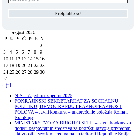
avgust 2026.
P
U
S
Č
P
S
N
1
2
3
4
5
6
7
8
9
10
11
12
13
14
15
16
17
18
19
20
21
22
23
24
25
26
27
28
29
30
31
« jul
NIS – Zajednici zajedno 2026
POKRAJINSKI SEKRETARIJAT ZA SOCIJALNU
POLITIKU, DEMOGRAFIJU I RAVNOPRAVNOST
POLOVA – Javni konkursi – unapređenje položaja Roma i
Romkinja
MINISTARSTVO ZA BRIGU O SELU – Javni konkurs za
dodelu bespovratnih sredstava za podršku razvoja privrednih
aktivnosti u seoskim sredinama na teritoriji Republike Srbije