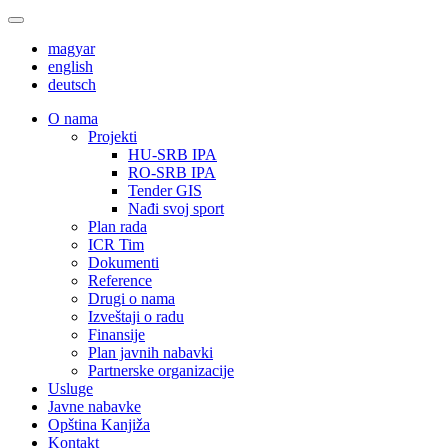
magyar
english
deutsch
О nama
Projekti
HU-SRB IPA
RO-SRB IPA
Tender GIS
Nađi svoj sport
Plan rada
ICR Tim
Dokumenti
Reference
Drugi o nama
Izveštaji o radu
Finansije
Plan javnih nabavki
Partnerske organizacije
Usluge
Javne nabavke
Opština Kanjiža
Kontakt