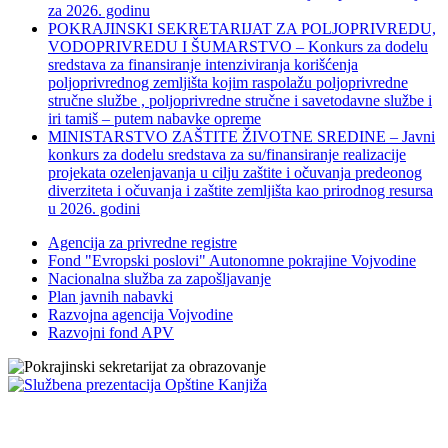
za 2026. godinu
POKRAJINSKI SEKRETARIJAT ZA POLJOPRIVREDU,
VODOPRIVREDU I ŠUMARSTVO – Konkurs za dodelu
sredstava za finansiranje intenziviranja korišćenja
poljoprivrednog zemljišta kojim raspolažu poljoprivredne
stručne službe , poljoprivredne stručne i savetodavne službe i
iri tamiš ‒ putem nabavke opreme
MINISTARSTVO ZAŠTITE ŽIVOTNE SREDINE – Javni
konkurs za dodelu sredstava za su/finansiranje realizacije
projekata ozelenjavanja u cilju zaštite i očuvanja predeonog
diverziteta i očuvanja i zaštite zemljišta kao prirodnog resursa
u 2026. godini
Agencija za privredne registre
Fond "Evropski poslovi" Autonomne pokrajine Vojvodine
Nacionalna služba za zapošljavanje
Plan javnih nabavki
Razvojna agencija Vojvodine
Razvojni fond APV