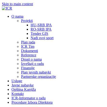
Skip to main content
О nama
Projekti
HU-SRB IPA
RO-SRB IPA
Tender GIS
Nađi svoj sport
Plan rada
ICR Tim
Dokumenti
Reference
Drugi o nama
Izveštaji o radu
Finansije
Plan javnih nabavki
Partnerske organizacije
Usluge
Javne nabavke
Opština Kanjiža
Kontakt
ICR-Informator o radu
Procedure Izbora Direktora