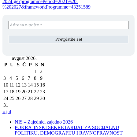
2024-ge?programmePeriod=2021%20-
%202027&frameworkProgramme=43251589
avgust 2026.
P
U
S
Č
P
S
N
1
2
3
4
5
6
7
8
9
10
11
12
13
14
15
16
17
18
19
20
21
22
23
24
25
26
27
28
29
30
31
« jul
NIS – Zajednici zajedno 2026
POKRAJINSKI SEKRETARIJAT ZA SOCIJALNU
POLITIKU, DEMOGRAFIJU I RAVNOPRAVNOST