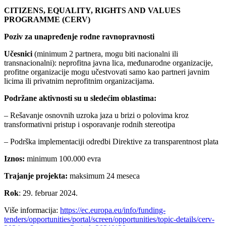
CITIZENS, EQUALITY, RIGHTS AND VALUES
PROGRAMME (CERV)
Poziv za unapređenje rodne ravnopravnosti
Učesnici
(minimum 2 partnera, mogu biti nacionalni ili
transnacionalni): neprofitna javna lica, međunarodne organizacije,
profitne organizacije mogu učestvovati samo kao partneri javnim
licima ili privatnim neprofitnim organizacijama.
Podržane aktivnosti su u sledećim oblastima:
– Rešavanje osnovnih uzroka jaza u brizi o polovima kroz
transformativni pristup i osporavanje rodnih stereotipa
– Podrška implementaciji odredbi Direktive za transparentnost plata
Iznos:
minimum 100.000 evra
Trajanje projekta:
maksimum 24 meseca
Rok
: 29. februar 2024.
Više informacija:
https://ec.europa.eu/info/funding-
tenders/opportunities/portal/screen/opportunities/topic-details/cerv-