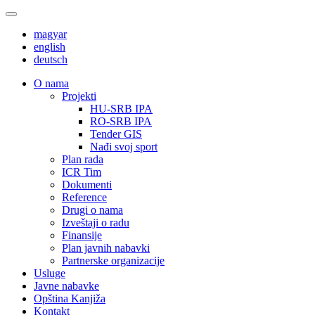
magyar
english
deutsch
О nama
Projekti
HU-SRB IPA
RO-SRB IPA
Tender GIS
Nađi svoj sport
Plan rada
ICR Tim
Dokumenti
Reference
Drugi o nama
Izveštaji o radu
Finansije
Plan javnih nabavki
Partnerske organizacije
Usluge
Javne nabavke
Opština Kanjiža
Kontakt