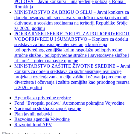
POLOVA – Javni konkursi – unapređenje položaja Roma i
Romkinja
MINISTARSTVO ZA BRIGU O SELU – Javni konkurs za
dodelu bespovratnih sredstava za podršku razvoja privrednih
aktivnosti u seoskim sredinama na teritoriji Republike Srbije
za 2026. godinu
POKRAJINSKI SEKRETARIJAT ZA POLJOPRIVREDU,
VODOPRIVREDU I ŠUMARSTVO – Konkurs za dodelu
sredstava za finansiranje intenziviranja korišćenja
poljoprivrednog zemljišta kojim raspolažu poljoprivredne
stručne službe , poljoprivredne stručne i savetodavne službe i
iri tamiš ‒ putem nabavke opreme
MINISTARSTVO ZAŠTITE ŽIVOTNE SREDINE – Javni
konkurs za dodelu sredstava za su/finansiranje realizacije
projekata ozelenjavanja u cilju zaštite i očuvanja predeonog
diverziteta i očuvanja i zaštite zemljišta kao prirodnog resursa
u 2026. godini
Agencija za privredne registre
Fond "Evropski poslovi" Autonomne pokrajine Vojvodine
Nacionalna služba za zapošljavanje
Plan javnih nabavki
Razvojna agencija Vojvodine
Razvojni fond APV