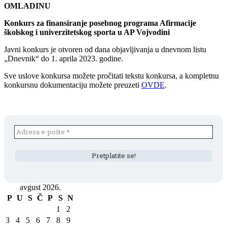
OMLADINU
Konkurs za finansiranje posebnog programa Afirmacije
školskog i univerzitetskog sporta u AP Vojvodini
Javni konkurs je otvoren od dana objavljivanja u dnevnom listu
„Dnevnik“ do 1. aprila 2023. godine.
Sve uslove konkursa možete pročitati tekstu konkursa, a kompletnu
konkursnu dokumentaciju možete preuzeti
OVDE
.
avgust 2026.
P
U
S
Č
P
S
N
1
2
3
4
5
6
7
8
9