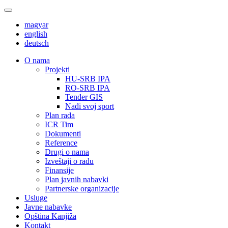
magyar
english
deutsch
О nama
Projekti
HU-SRB IPA
RO-SRB IPA
Tender GIS
Nađi svoj sport
Plan rada
ICR Tim
Dokumenti
Reference
Drugi o nama
Izveštaji o radu
Finansije
Plan javnih nabavki
Partnerske organizacije
Usluge
Javne nabavke
Opština Kanjiža
Kontakt