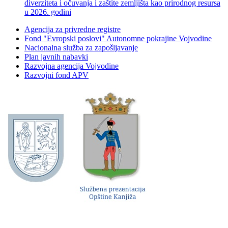
diverziteta i očuvanja i zaštite zemljišta kao prirodnog resursa
u 2026. godini
Agencija za privredne registre
Fond "Evropski poslovi" Autonomne pokrajine Vojvodine
Nacionalna služba za zapošljavanje
Plan javnih nabavki
Razvojna agencija Vojvodine
Razvojni fond APV