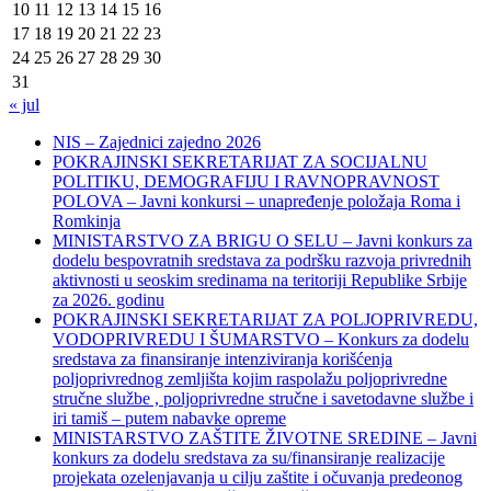
10
11
12
13
14
15
16
17
18
19
20
21
22
23
24
25
26
27
28
29
30
31
« jul
NIS – Zajednici zajedno 2026
POKRAJINSKI SEKRETARIJAT ZA SOCIJALNU
POLITIKU, DEMOGRAFIJU I RAVNOPRAVNOST
POLOVA – Javni konkursi – unapređenje položaja Roma i
Romkinja
MINISTARSTVO ZA BRIGU O SELU – Javni konkurs za
dodelu bespovratnih sredstava za podršku razvoja privrednih
aktivnosti u seoskim sredinama na teritoriji Republike Srbije
za 2026. godinu
POKRAJINSKI SEKRETARIJAT ZA POLJOPRIVREDU,
VODOPRIVREDU I ŠUMARSTVO – Konkurs za dodelu
sredstava za finansiranje intenziviranja korišćenja
poljoprivrednog zemljišta kojim raspolažu poljoprivredne
stručne službe , poljoprivredne stručne i savetodavne službe i
iri tamiš ‒ putem nabavke opreme
MINISTARSTVO ZAŠTITE ŽIVOTNE SREDINE – Javni
konkurs za dodelu sredstava za su/finansiranje realizacije
projekata ozelenjavanja u cilju zaštite i očuvanja predeonog