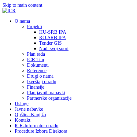
Skip to main content
О nama
Projekti
HU-SRB IPA
RO-SRB IPA
Tender GIS
Nađi svoj sport
Plan rada
ICR Tim
Dokumenti
Reference
Drugi o nama
Izveštaji o radu
Finansije
Plan javnih nabavki
Partnerske organizacije
Usluge
Javne nabavke
Opština Kanjiža
Kontakt
ICR-Informator o radu
Procedure Izbora Direktora