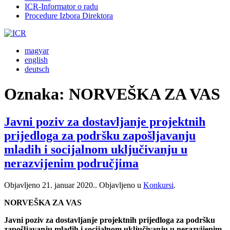
ICR-Informator o radu
Procedure Izbora Direktora
magyar
english
deutsch
Oznaka:
NORVEŠKA ZA VAS
Javni poziv za dostavljanje projektnih
prijedloga za podršku zapošlјavanju
mladih i socijalnom uklјučivanju u
nerazvijenim područjima
Objavljeno
21. januar 2020.
. Objavljeno u
Konkursi
.
NORVEŠKA ZA VAS
Javni poziv za dostavljanje projektnih prijedloga za podršku
zapošlјavanju mladih i socijalnom uklјučivanju u nerazvijenim