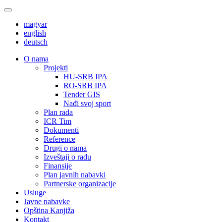
magyar
english
deutsch
О nama
Projekti
HU-SRB IPA
RO-SRB IPA
Tender GIS
Nađi svoj sport
Plan rada
ICR Tim
Dokumenti
Reference
Drugi o nama
Izveštaji o radu
Finansije
Plan javnih nabavki
Partnerske organizacije
Usluge
Javne nabavke
Opština Kanjiža
Kontakt