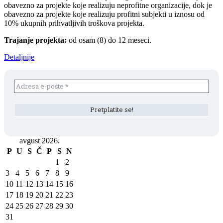
obavezno za projekte koje realizuju neprofitne organizacije, dok je
obavezno za projekte koje realizuju profitni subjekti u iznosu od
10% ukupnih prihvatlјivih troškova projekta.
Trajanje projekta:
od osam (8) do 12 meseci.
Detaljnije
avgust 2026.
P
U
S
Č
P
S
N
1
2
3
4
5
6
7
8
9
10
11
12
13
14
15
16
17
18
19
20
21
22
23
24
25
26
27
28
29
30
31