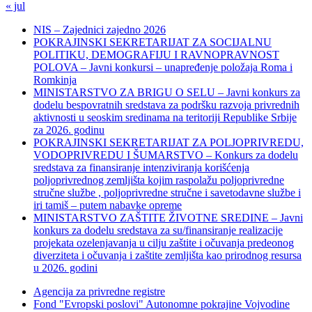
« jul
NIS – Zajednici zajedno 2026
POKRAJINSKI SEKRETARIJAT ZA SOCIJALNU
POLITIKU, DEMOGRAFIJU I RAVNOPRAVNOST
POLOVA – Javni konkursi – unapređenje položaja Roma i
Romkinja
MINISTARSTVO ZA BRIGU O SELU – Javni konkurs za
dodelu bespovratnih sredstava za podršku razvoja privrednih
aktivnosti u seoskim sredinama na teritoriji Republike Srbije
za 2026. godinu
POKRAJINSKI SEKRETARIJAT ZA POLJOPRIVREDU,
VODOPRIVREDU I ŠUMARSTVO – Konkurs za dodelu
sredstava za finansiranje intenziviranja korišćenja
poljoprivrednog zemljišta kojim raspolažu poljoprivredne
stručne službe , poljoprivredne stručne i savetodavne službe i
iri tamiš ‒ putem nabavke opreme
MINISTARSTVO ZAŠTITE ŽIVOTNE SREDINE – Javni
konkurs za dodelu sredstava za su/finansiranje realizacije
projekata ozelenjavanja u cilju zaštite i očuvanja predeonog
diverziteta i očuvanja i zaštite zemljišta kao prirodnog resursa
u 2026. godini
Agencija za privredne registre
Fond "Evropski poslovi" Autonomne pokrajine Vojvodine