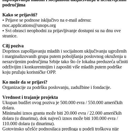
područjima
Kako se prijaviti?
• Prijave se podnose isključivo na e-mail adresu:
rsoc.applications@unops.org
• Svi obrasci neophodni za prijavljivanje dostupni su na dnu ove
stranice.
Cilj poziva
Doprinos zapošlјavanju mladih i socijalnom uklјučivanju ugroženih
i marginalizovanih grupa putem pobolјšanja poslovnog okruženja u
nerazvijenim područjima Srbije tako što će lokalna preduzeća učiniti
održivijim i konkurentnijim i zaposliti više mladih putem podrške
koju pružaju korisničke OPP.
Ko može da se prijavi?
Organizacije za podršku poslovanju, zadužbine i fondacije.
Vrednost i trajanje projekta
Ukupan budžet ovog poziva je 500.000 evra / 550.000 američkih
dolara.
Minimalni iznos granta može biti 20.000 evra / 22.000 američkih
dolara (u dinarima), dok najveći iznos može biti 100.000 evra /
110.000 dolara (u dinarima).
Gotovinsko učešće podnosilaca predloga u podeli troškova nije