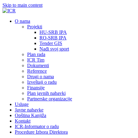
Skip to main content
О nama
Projekti
HU-SRB IPA
RO-SRB IPA
Tender GIS
Nađi svoj sport
Plan rada
ICR Tim
Dokumenti
Reference
Drugi o nama
Izveštaji o radu
Finansije
Plan javnih nabavki
Partnerske organizacije
Usluge
Javne nabavke
Opština Kanjiža
Kontakt
ICR-Informator o radu
Procedure Izbora Direktora