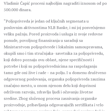
Vladimir Čapić proceni najboljim nagraditi iznosom od po
500.000 dinara.
“Poljoprivreda je jedan od ključnih segmenata u
poslovnim aktivnostima NLB Banke, i mi joj posvećujemo
veliku pažnju. Pored proizvoda i usluga iz svoje redovne
ponude, povoljnog finansiranja u saradnji sa
Ministarstvom poljoprivrede i lokalnim samoupravama,
okupili smo i tim stručnjaka- savetnika za poljoprivredu,
koji dobro poznaju ovu oblast, njene specifičnosti i
potrebe i koji su poljoprivrednicima na raspolaganju
tamo gde oni žive i rade – na polju. I u domenu društveno
odgovornog poslovanja, organska poljoprivreda zauzima
značajno mesto, u onom njenom delu koji doprinosi
održivom razvoju, zdravlju ljudi i očuvanju životne
sredine. Zbog složenog procesa zasnivanja organske
proizvodnje, pribavljanja odgovarajućih sertifikata i vrlo