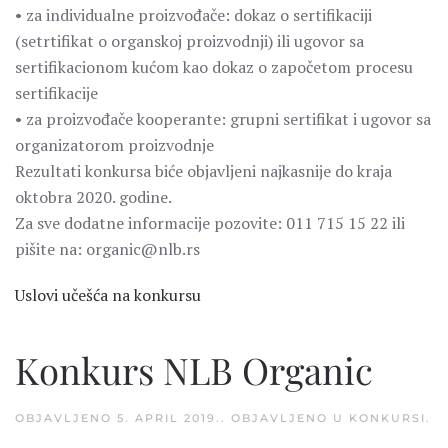
• za individualne proizvođače: dokaz o sertifikaciji
(setrtifikat o organskoj proizvodnji) ili ugovor sa
sertifikacionom kućom kao dokaz o započetom procesu
sertifikacije
• za proizvođače kooperante: grupni sertifikat i ugovor sa
organizatorom proizvodnje
Rezultati konkursa biće objavljeni najkasnije do kraja
oktobra 2020. godine.
Za sve dodatne informacije pozovite: 011 715 15 22 ili
pišite na: organic@nlb.rs
Uslovi učešća na konkursu
Konkurs NLB Organic
OBJAVLJENO
5. APRIL 2019.
. OBJAVLJENO U
KONKURSI
.