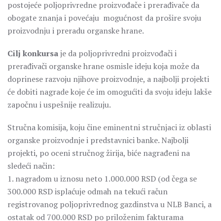
postojeće poljoprivredne proizvođače i prerađivače da
obogate znanja i povećaju mogućnost da prošire svoju
proizvodnju i preradu organske hrane.
Cilj konkursa
je da poljoprivredni proizvođači i
prerađivači organske hrane osmisle ideju koja može da
doprinese razvoju njihove proizvodnje, a najbolji projekti
će dobiti nagrade koje će im omogućiti da svoju ideju lakše
započnu i uspešnije realizuju.
Stručna komisija, koju čine eminentni stručnjaci iz oblasti
organske proizvodnje i predstavnici banke. Najbolji
projekti, po oceni stručnog žirija, biće nagrađeni na
sledeći način:
1. nagradom u iznosu neto 1.000.000 RSD (od čega se
300.000 RSD isplaćuje odmah na tekući račun
registrovanog poljoprivrednog gazdinstva u NLB Banci, a
ostatak od 700.000 RSD po priloženim fakturama