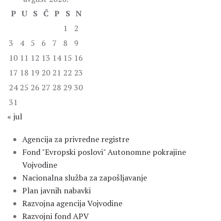
P
U
S
Č
P
S
N
1
2
3
4
5
6
7
8
9
10
11
12
13
14
15
16
17
18
19
20
21
22
23
24
25
26
27
28
29
30
31
« jul
Agencija za privredne registre
Fond "Evropski poslovi" Autonomne pokrajine
Vojvodine
Nacionalna služba za zapošljavanje
Plan javnih nabavki
Razvojna agencija Vojvodine
Razvojni fond APV