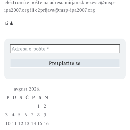
elektronske pošte na adresu mirjana.knezevic@msp-
ipa2007.org ili c2prijava@msp-ipa2007.org
Link
avgust 2026.
P
U
S
Č
P
S
N
1
2
3
4
5
6
7
8
9
10
11
12
13
14
15
16