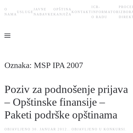
ICR-
PROCE
О
JAVNE
OPŠTINA
USLUGE
KONTAKT
INFORMATOR
IZBOR
Skip
NAMA
NABAVKE
KANJIŽA
O RADU
DIREK
to
main
content
Oznaka:
MSP IPA 2007
Poziv za podnošenje prijava
– Opštinske finansije –
Paketi podrške opštinama
OBJAVLJENO
30. JANUAR 2012.
. OBJAVLJENO U
KONKURSI
.