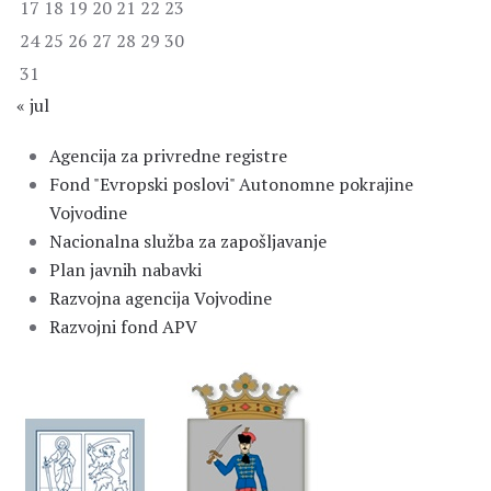
17
18
19
20
21
22
23
24
25
26
27
28
29
30
31
« jul
Agencija za privredne registre
Fond "Evropski poslovi" Autonomne pokrajine
Vojvodine
Nacionalna služba za zapošljavanje
Plan javnih nabavki
Razvojna agencija Vojvodine
Razvojni fond APV