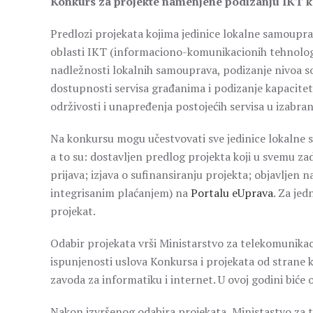
Konkurs za projekte namenjene podizanju IKT ka
Predlozi projekata kojima jedinice lokalne samouprav
oblasti IKT (informaciono-komunikacionih tehnologija
nadležnosti lokalnih samouprava, podizanje nivoa so
dostupnosti servisa građanima i podizanje kapacitet
održivosti i unapređenja postojećih servisa u izabr
Na konkursu mogu učestvovati sve jedinice lokalne 
a to su: dostavljen predlog projekta koji u svemu z
prijava; izjava o sufinansiranju projekta; objavljen 
integrisanim plaćanjem) na
Portalu eUprava
. Za je
projekat.
Odabir projekata vrši Ministarstvo za telekomunikac
ispunjenosti uslova Konkursa i projekata od strane 
zavoda za informatiku i internet. U ovoj godini biće
Nakon izvršenog odabira projekata, Ministastvo za t