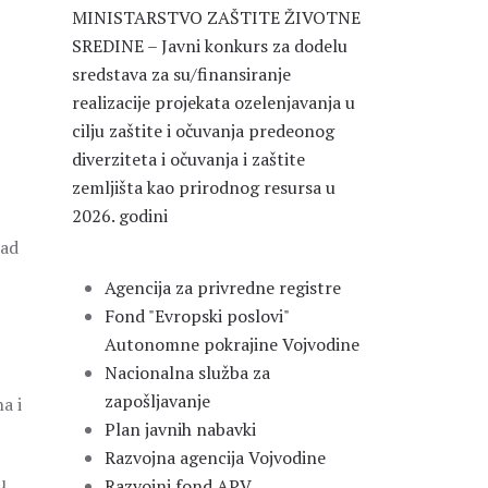
MINISTARSTVO ZAŠTITE ŽIVOTNE
SREDINE – Javni konkurs za dodelu
sredstava za su/finansiranje
realizacije projekata ozelenjavanja u
cilju zaštite i očuvanja predeonog
diverziteta i očuvanja i zaštite
zemljišta kao prirodnog resursa u
2026. godini
rad
Agencija za privredne registre
Fond "Evropski poslovi"
Autonomne pokrajine Vojvodine
Nacionalna služba za
zapošljavanje
a i
Plan javnih nabavki
Razvojna agencija Vojvodine
u
Razvojni fond APV