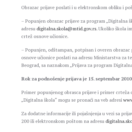
Obrazac prijave poslati i u elektronskom obliku i poš
– Popunjen obrazac prijave za program „Digitalna 
adresu
digitalna.skola@mtid.gov.rs
. Ukoliko škola 
crtež osnove učionice.
– Popunjen, odštampan, potpisan i overen obrazac 
osnove učionice poslati na adresu Ministarstva za 
Beograd, sa naznakom „Prijava za program Digitalna
Rok za podn
oš
enje prijava
je 15.
septembar 2010.
Primer popunjenog obrasca prijave i primer crteža o
„Digitalna škola“ mogu se pronaći na veb adresi
www
Za dodatne informacije ili pojašnjenja u vezi sa prij
200 ili elektronskom poštom na adresu
digitalna.s