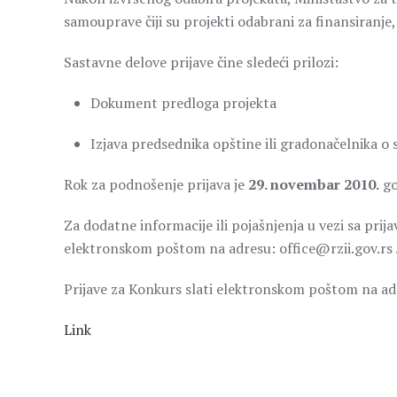
samouprave čiji su projekti odabrani za finansiranje,
Sastavne delove prijave čine sledeći prilozi:
Dokument predloga projekta
Izjava predsednika opštine ili gradonačelnika o 
Rok za podnošenje prijava je
29. novembar 2010.
go
Za dodatne informacije ili pojašnjenja u vezi sa prij
elektronskom poštom na adresu: office@rzii.gov.rs 
Prijave za Konkurs slati elektronskom poštom na adr
Link