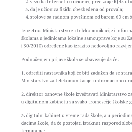
vezu ka Internetu u učionici, preciznije RJ45 ut
da je učionica fizički obezbeđena od provala;
stolove sa radnom površinom od barem 60 cm ši
Izuzetno, Ministarstvo za telekomunikacije i informa
školama u jedinicama lokalne samouprave koje su Za
i 30/2010) određene kao izrazito nedovoljno razvije
Podnošenjem prijave škola se obavezuje da će:
1. odrediti nastavnika koji će biti zadužen da se sta
Ministarstvo za telekomunikacije i informaciono d
2. direktor osnovne škole izveštavati Ministarstvo z
u digitalnom kabinetu za svako tromesečje školske g
3. digitalni kabinet u vreme rada škole, a u periodi
đacima škole, da će postojati istaknut raspored slo
terminima;