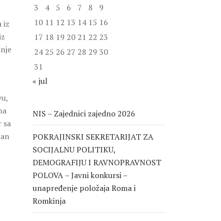
3
4
5
6
7
8
9
10
11
12
13
14
15
16
 iz
iz
17
18
19
20
21
22
23
anje
24
25
26
27
28
29
30
31
« jul
vu,
na
NIS – Zajednici zajedno 2026
r sa
dan
POKRAJINSKI SEKRETARIJAT ZA
SOCIJALNU POLITIKU,
DEMOGRAFIJU I RAVNOPRAVNOST
POLOVA – Javni konkursi –
unapređenje položaja Roma i
Romkinja