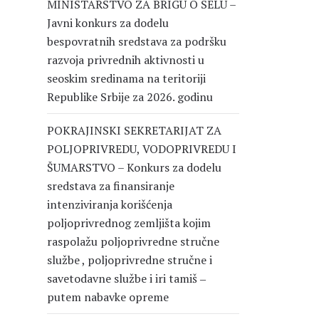
MINISTARSTVO ZA BRIGU O SELU –
Javni konkurs za dodelu
bespovratnih sredstava za podršku
razvoja privrednih aktivnosti u
seoskim sredinama na teritoriji
Republike Srbije za 2026. godinu
POKRAJINSKI SEKRETARIJAT ZA
POLJOPRIVREDU, VODOPRIVREDU I
ŠUMARSTVO – Konkurs za dodelu
sredstava za finansiranje
intenziviranja korišćenja
poljoprivrednog zemljišta kojim
raspolažu poljoprivredne stručne
službe , poljoprivredne stručne i
savetodavne službe i iri tamiš ‒
putem nabavke opreme