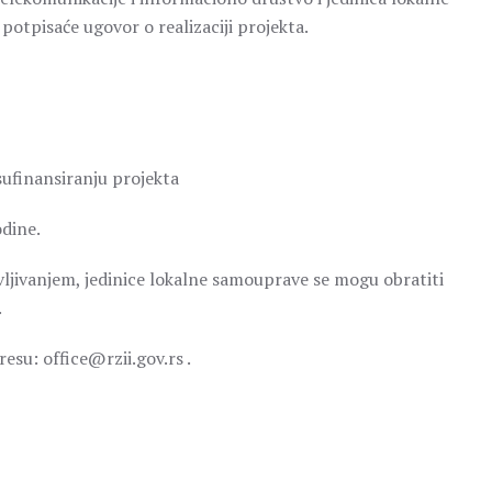
 potpisaće ugovor o realizaciji projekta.
sufinansiranju projekta
dine.
avljivanjem, jedinice lokalne samouprave se mogu obratiti
.
esu: office@rzii.gov.rs .