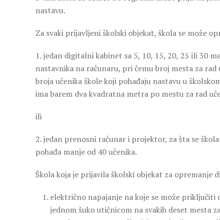
nastavu.
Za svaki prijavljeni školski objekat, škola se može op
1. jedan digitalni kabinet sa 5, 10, 15, 20, 25 ili 3
nastavnika na računaru, pri čemu broj mesta za rad 
broja učenika škole koji pohađaju nastavu u školskom
ima barem dva kvadratna metra po mestu za rad uče
ili
2. jedan prenosni računar i projektor, za šta se ško
pohađa manje od 40 učenika.
Škola koja je prijavila školski objekat za opremanje 
električno napajanje na koje se može priključit
jednom šuko utičnicom na svakih deset mesta za