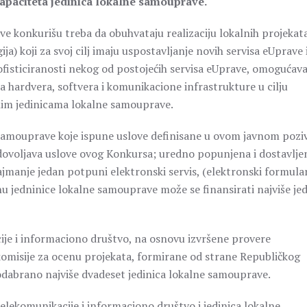
paciteta jedinica lokalne samouprave.
e konkurišu treba da obuhvataju realizaciju lokalnih projekata
) koji za svoj cilj imaju uspostavljanje novih servisa eUprave 
fisticiranosti nekog od postojećih servisa eUprave, omogućav
a hardvera, softvera i komunikacione infrastrukture u cilju
anim jedinicama lokalne samouprave.
samouprave koje ispune uslove definisane u ovom javnom pozi
adovoljava uslove ovog Konkursa; uredno popunjena i dostavlje
najmanje jedan potpuni elektronski servis, (elektronski formula
dnu jedninice lokalne samouprave može se finansirati najviše je
ije i informaciono društvo, na osnovu izvršene provere
komisije za ocenu projekata, formirane od strane Republičkog
 odabrano najviše dvadeset jedinica lokalne samouprave.
elekomunikacije i informaciono društvo i jedinica lokalne