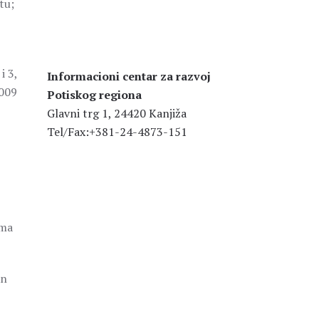
tu;
i 3,
Informacioni centar za razvoj
2009
Potiskog regiona
Glavni trg 1, 24420 Kanjiža
Tel/Fax:+381-24-4873-151
ima
an