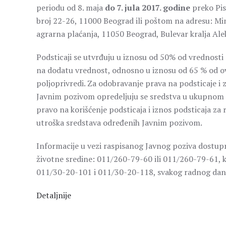
periodu od 8. maja
do 7. jula 2017. godine
preko Pis
broj 22-26, 11000 Beograd ili poštom na adresu: Min
agrarna plaćanja, 11050 Beograd, Bulevar kralja Ale
Podsticaji se utvrđuju u iznosu od 50% od vrednosti 
na dodatu vrednost, odnosno u iznosu od 65 % od ov
poljoprivredi. Za odobravanje prava na podsticaje i z
Javnim pozivom opredeljuju se sredstva u ukupnom 
pravo na korišćenje podsticaja i iznos podsticaja za
utroška sredstava određenih Javnim pozivom.
Informacije u vezi raspisanog Javnog poziva dostupn
životne sredine: 011/260-79-60 ili 011/260-79-61, 
011/30-20-101 i 011/30-20-118, svakog radnog dana
Detaljnije