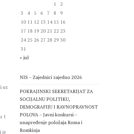
1
2
3
4
5
6
7
8
9
10
11
12
13
14
15
16
17
18
19
20
21
22
23
24
25
26
27
28
29
30
31
« jul
NIS – Zajednici zajedno 2026
i uz
POKRAJINSKI SEKRETARIJAT ZA
SOCIJALNU POLITIKU,
DEMOGRAFIJU I RAVNOPRAVNOST
POLOVA – Javni konkursi –
u 1
unapređenje položaja Roma i
Romkinja
 je