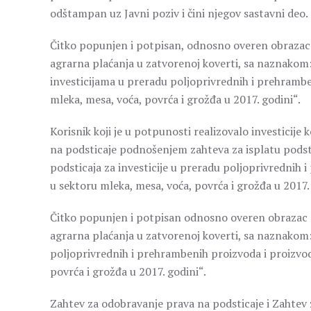
odštampan uz Javni poziv i čini njegov sastavni deo.
Čitko popunjen i potpisan, odnosno overen obrazac
agrarna plaćanja u zatvorenoj koverti, sa naznakom
investicijama u preradu poljoprivrednih i prehramb
mleka, mesa, voća, povrća i grožđa u 2017. godini“.
Korisnik koji je u potpunosti realizovalo investicij
na podsticaje podnošenjem zahteva za isplatu podsti
podsticaja za investicije u preradu poljoprivrednih
u sektoru mleka, mesa, voća, povrća i grožđa u 2017. 
Čitko popunjen i potpisan odnosno overen obrazac 
agrarna plaćanja u zatvorenoj koverti, sa naznakom: 
poljoprivrednih i prehrambenih proizvoda i proizvo
povrća i grožđa u 2017. godini“.
Zahtev za odobravanje prava na podsticaje i Zahtev z