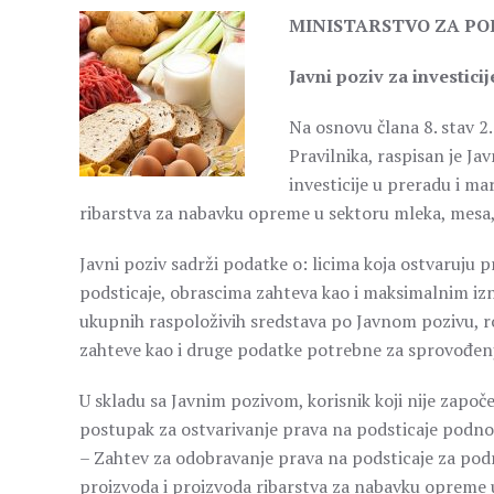
MINISTARSTVO ZA POL
Javni poziv za investici
Na osnovu člana 8. stav 2.
Pravilnika, raspisan je J
investicije u preradu i m
ribarstva za nabavku opreme u sektoru mleka, mesa, 
Javni poziv sadrži podatke o: licima koja ostvaruju 
podsticaje, obrascima zahteva kao i maksimalnim izno
ukupnih raspoloživih sredstava po Javnom pozivu, r
zahteve kao i druge podatke potrebne za sprovođenj
U skladu sa Javnim pozivom, korisnik koji nije započe
postupak za ostvarivanje prava na podsticaje podn
– Zahtev za odobravanje prava na podsticaje za pod
proizvoda i proizvoda ribarstva za nabavku opreme u 