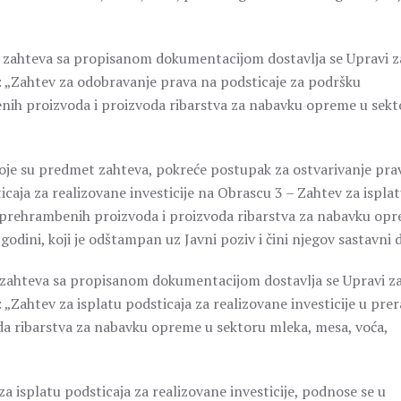
 zahteva sa propisanom dokumentacijom dostavlja se Upravi z
: „Zahtev za odobravanje prava na podsticaje za podršku
enih proizvoda i proizvoda ribarstva za nabavku opreme u sekt
e koje su predmet zahteva, pokreće postupak za ostvarivanje pra
caja za realizovane investicije na Obrascu 3 – Zahtev za ispla
 i prehrambenih proizvoda i proizvoda ribarstva za nabavku op
godini, koji je odštampan uz Javni poziv i čini njegov sastavni 
zahteva sa propisanom dokumentacijom dostavlja se Upravi z
„Zahtev za isplatu podsticaja za realizovane investicije u pre
da ribarstva za nabavku opreme u sektoru mleka, mesa, voća,
a isplatu podsticaja za realizovane investicije, podnose se u