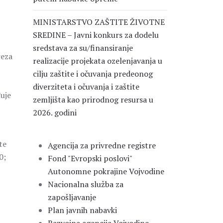
MINISTARSTVO ZAŠTITE ŽIVOTNE
SREDINE – Javni konkurs za dodelu
sredstava za su/finansiranje
reza
realizacije projekata ozelenjavanja u
cilju zaštite i očuvanja predeonog
diverziteta i očuvanja i zaštite
uje
zemljišta kao prirodnog resursa u
2026. godini
te
Agencija za privredne registre
0;
Fond "Evropski poslovi"
Autonomne pokrajine Vojvodine
Nacionalna služba za
zapošljavanje
Plan javnih nabavki