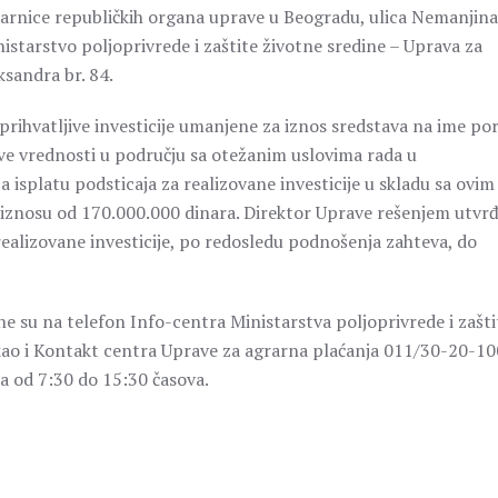
arnice republičkih organa uprave u Beogradu, ulica Nemanjina
istarstvo poljoprivrede i zaštite životne sredine – Uprava za
ksandra br. 84.
prihvatljive investicije umanjene za iznos sredstava na ime po
e vrednosti u području sa otežanim uslovima rada u
a isplatu podsticaja za realizovane investicije u skladu sa ovim
iznosu od 170.000.000 dinara. Direktor Uprave rešenjem utvrđ
 realizovane investicije, po redosledu podnošenja zahteva, do
e su na telefon Info-centra Ministarstva poljoprivrede i zašti
kao i Kontakt centra Uprave za agrarna plaćanja 011/30-20-10
 od 7:30 do 15:30 časova.