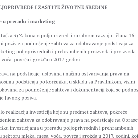
JOPRIVREDE I ZAŠTITE ŽIVOTNE SREDINE
je u preradu i marketing
 tačka 3) Zakona o poljoprivredi i ruralnom razvoju i člana 16.
avni poziv za podnošenje zahteva za odobravanje podsticaja za
arketing poljoprivrednih i prehrambenih proizvoda i proizvoda
voća, povrća i grožđa u 2017. godini.
prava na podsticaje, uslovima i načinu ostvarivanja prava na
sima podsticaja po korisniku, u skladu sa Pravilnikom, visini
okovima za podnošenje zahteva i dokumentaciji koja se podnos
e Javnog poziva.
lo realizaciju investicija koje su predmet zahteva, pokreće
ošenjem zahteva za odobravanje prava na podsticaje na Obrasc
ršku investicijama u preradu poljoprivrednih i prehrambenih
sektoru mleka, mesa, voća, povrća i grožđa u 2017. godini, koji