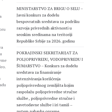
MINISTARSTVO ZA BRIGU O SELU –
Javni konkurs za dodelu
a
bespovratnih sredstava za podršku
razvoja privrednih aktivnosti u
oru
seoskim sredinama na teritoriji
Republike Srbije za 2026. godinu
va
POKRAJINSKI SEKRETARIJAT ZA
tu
POLJOPRIVREDU, VODOPRIVREDU I
reme
ŠUMARSTVO – Konkurs za dodelu
deo.
sredstava za finansiranje
a
intenziviranja korišćenja
radu
poljoprivrednog zemljišta kojim
raspolažu poljoprivredne stručne
službe , poljoprivredne stručne i
savetodavne službe i iri tamiš ‒
putem nabavke opreme