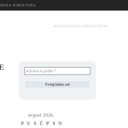
ZBORA DIREKTORA
MAGYAR
ENGLISH
DEUTSCH
E
avgust 2026.
P
U
S
Č
P
S
N