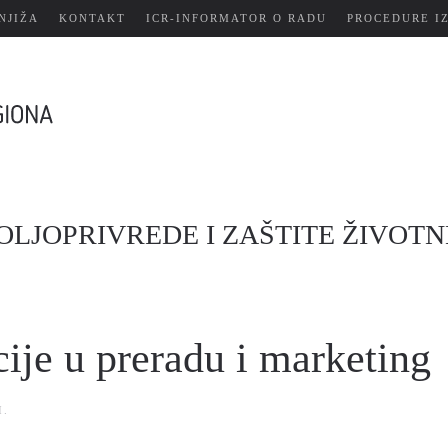
NJIŽA
KONTAKT
ICR-INFORMATOR O RADU
PROCEDURE I
OLJOPRIVREDE I ZAŠTITE ŽIVOTN
cije u preradu i marketing
I
.