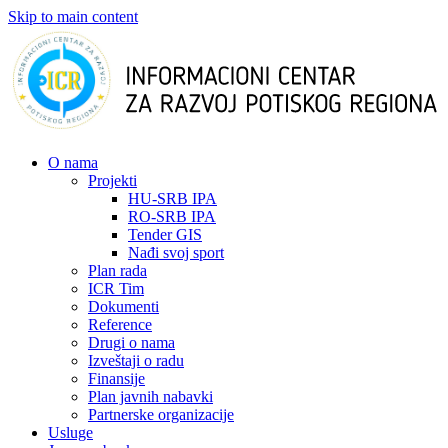
Skip to main content
О nama
Projekti
HU-SRB IPA
RO-SRB IPA
Tender GIS
Nađi svoj sport
Plan rada
ICR Tim
Dokumenti
Reference
Drugi o nama
Izveštaji o radu
Finansije
Plan javnih nabavki
Partnerske organizacije
Usluge