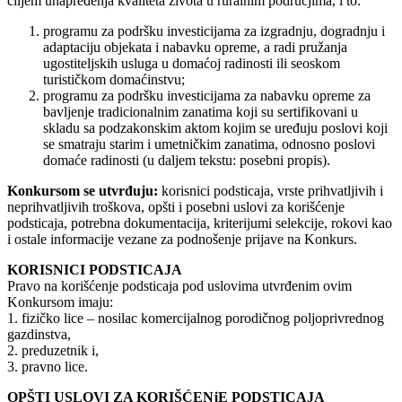
ciljem unapređenja kvaliteta života u ruralnim područjima, i to:
programu za podršku investicijama za izgradnju, dogradnju i
adaptaciju objekata i nabavku opreme, a radi pružanja
ugostiteljskih usluga u domaćoj radinosti ili seoskom
turističkom domaćinstvu;
programu za podršku investicijama za nabavku opreme za
bavljenje tradicionalnim zanatima koji su sertifikovani u
skladu sa podzakonskim aktom kojim se uređuju poslovi koji
se smatraju starim i umetničkim zanatima, odnosno poslovi
domaće radinosti (u daljem tekstu: posebni propis).
Konkursom se utvrđuju:
korisnici podsticaja, vrste prihvatljivih i
neprihvatljivih troškova, opšti i posebni uslovi za korišćenje
podsticaja, potrebna dokumentacija, kriterijumi selekcije, rokovi kao
i ostale informacije vezane za podnošenje prijave na Konkurs.
KORISNICI PODSTICAJA
Pravo na korišćenje podsticaja pod uslovima utvrđenim ovim
Konkursom imaju:
1. fizičko lice – nosilac komercijalnog porodičnog poljoprivrednog
gazdinstva,
2. preduzetnik i,
3. pravno lice.
OPŠTI USLOVI ZA KORIŠĆENjE PODSTICAJA