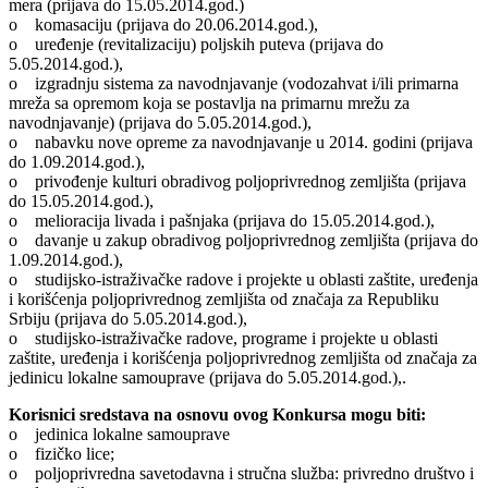
mera (prijava do 15.05.2014.god.)
o komasaciju (prijava do 20.06.2014.god.),
o uređenje (revitalizaciju) poljskih puteva (prijava do
5.05.2014.god.),
o izgradnju sistema za navodnjavanje (vodozahvat i/ili primarna
mreža sa opremom koja se postavlja na primarnu mrežu za
navodnjavanje) (prijava do 5.05.2014.god.),
o nabavku nove opreme za navodnjavanje u 2014. godini (prijava
do 1.09.2014.god.),
o privođenje kulturi obradivog poljoprivrednog zemljišta (prijava
do 15.05.2014.god.),
o melioracija livada i pašnjaka (prijava do 15.05.2014.god.),
o davanje u zakup obradivog poljoprivrednog zemljišta (prijava do
1.09.2014.god.),
o studijsko-istraživačke radove i projekte u oblasti zaštite, uređenja
i korišćenja poljoprivrednog zemljišta od značaja za Republiku
Srbiju (prijava do 5.05.2014.god.),
o studijsko-istraživačke radove, programe i projekte u oblasti
zaštite, uređenja i korišćenja poljoprivrednog zemljišta od značaja za
jedinicu lokalne samouprave (prijava do 5.05.2014.god.),.
Korisnici sredstava na osnovu ovog Konkursa mogu biti:
o jedinica lokalne samouprave
o fizičko lice;
o poljoprivredna savetodavna i stručna služba: privredno društvo i