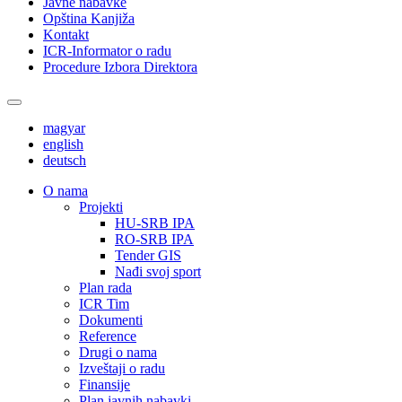
Javne nabavke
Opština Kanjiža
Kontakt
ICR-Informator o radu
Procedure Izbora Direktora
magyar
english
deutsch
О nama
Projekti
HU-SRB IPA
RO-SRB IPA
Tender GIS
Nađi svoj sport
Plan rada
ICR Tim
Dokumenti
Reference
Drugi o nama
Izveštaji o radu
Finansije
Plan javnih nabavki