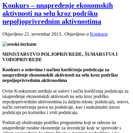
Konkurs – unapređenje ekonomskih
aktivnosti na selu kroz podršku
nepoljoprivrednim aktivnostima
Objavljeno
21. novembar 2013.
. Objavljeno u
Konkursi
.
MINISTARSTVO POLJOPRIVREDE, ŠUMARSTVA I
VODOPRIVREDE
Konkurs o uslovima i načinu korišćenja podsticaja za
unapređenje ekonomskih aktivnosti na selu kroz podršku
nepoljoprivrednim aktivnostima
Ovim Konkursom uređuju se uslovi i način korišćenja podsticaja za
unapređenje ekonomskih aktivnosti na selu kroz podršku
nepoljoprivrednim aktivnostima (u daljem tekstu: podsticaji), uslovi,
način ostvarivanja prava na podsticaje, kao i maksimalni iznosi
podsticaja po korisniku i vrsti podsticaja.
Podsticaji obuhvataju podršku programima koji se odnose na
unapređenje ruralne ekonomije za investicije koje se sprovode s