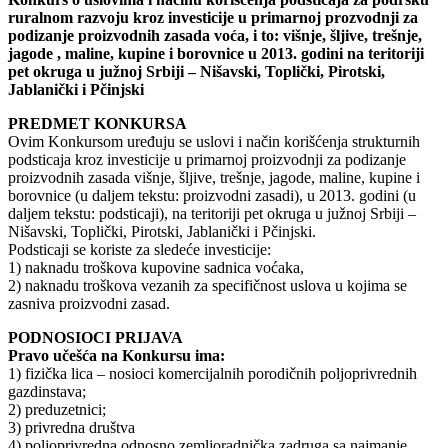
ruralnom razvoju kroz investicije u primarnoj prozvodnji za
podizanje proizvodnih zasada voća, i to: višnje, šljive, trešnje,
jagode , maline, kupine i borovnice u 2013. godini na teritoriji
pet okruga u južnoj Srbiji – Nišavski, Toplički, Pirotski,
Jablanički i Pčinjski
PREDMET KONKURSA
Ovim Konkursom uređuju se uslovi i način korišćenja strukturnih
podsticaja kroz investicije u primarnoj proizvodnji za podizanje
proizvodnih zasada višnje, šljive, trešnje, jagode, maline, kupine i
borovnice (u daljem tekstu: proizvodni zasadi), u 2013. godini (u
daljem tekstu: podsticaji), na teritoriji pet okruga u južnoj Srbiji –
Nišavski, Toplički, Pirotski, Jablanički i Pčinjski.
Podsticaji se koriste za sledeće investicije:
1) naknadu troškova kupovine sadnica voćaka,
2) naknadu troškova vezanih za specifičnost uslova u kojima se
zasniva proizvodni zasad.
PODNOSIOCI PRIJAVA
Pravo učešća na Konkursu ima:
1) fizička lica – nosioci komercijalnih porodičnih poljoprivrednih
gazdinstava;
2) preduzetnici;
3) privredna društva
4) poljoprivredna odnosno zemljoradnička zadruga sa najmanje