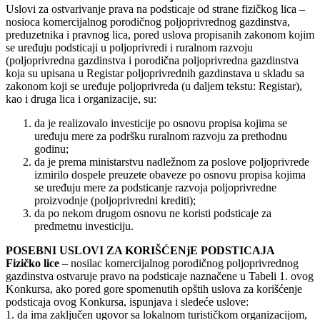
Uslovi za ostvarivanje prava na podsticaje od strane fizičkog lica –
nosioca komercijalnog porodičnog poljoprivrednog gazdinstva,
preduzetnika i pravnog lica, pored uslova propisanih zakonom kojim
se uređuju podsticaji u poljoprivredi i ruralnom razvoju
(poljoprivredna gazdinstva i porodična poljoprivredna gazdinstva
koja su upisana u Registar poljoprivrednih gazdinstava u skladu sa
zakonom koji se uređuje poljoprivreda (u daljem tekstu: Registar),
kao i druga lica i organizacije, su:
da je realizovalo investicije po osnovu propisa kojima se
uređuju mere za podršku ruralnom razvoju za prethodnu
godinu;
da je prema ministarstvu nadležnom za poslove poljoprivrede
izmirilo dospele preuzete obaveze po osnovu propisa kojima
se uređuju mere za podsticanje razvoja poljoprivredne
proizvodnje (poljoprivredni krediti);
da po nekom drugom osnovu ne koristi podsticaje za
predmetnu investiciju.
POSEBNI USLOVI ZA KORIŠĆENjE PODSTICAJA
Fizičko lice
– nosilac komercijalnog porodičnog poljoprivrednog
gazdinstva ostvaruje pravo na podsticaje naznačene u Tabeli 1. ovog
Konkursa, ako pored gore spomenutih opštih uslova za korišćenje
podsticaja ovog Konkursa, ispunjava i sledeće uslove:
1. da ima zaključen ugovor sa lokalnom turističkom organizacijom,