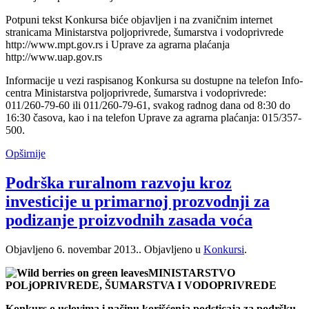
Potpuni tekst Konkursa biće objavljen i na zvaničnim internet
stranicama Ministarstva poljoprivrede, šumarstva i vodoprivrede
http://www.mpt.gov.rs i Uprave za agrarna plaćanja
http://www.uap.gov.rs
Informacije u vezi raspisanog Konkursa su dostupne na telefon Info-
centra Ministarstva poljoprivrede, šumarstva i vodoprivrede:
011/260-79-60 ili 011/260-79-61, svakog radnog dana od 8:30 do
16:30 časova, kao i na telefon Uprave za agrarna plaćanja: 015/357-
500.
Opširnije
Podrška ruralnom razvoju kroz
investicije u primarnoj prozvodnji za
podizanje proizvodnih zasada voća
Objavljeno
6. novembar 2013.
. Objavljeno u
Konkursi
.
MINISTARSTVO
POLjOPRIVREDE, ŠUMARSTVA I VODOPRIVREDE
Konkurs o uslovima i načinu korišćenja podsticaja za podršku