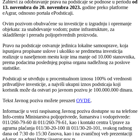
Zahtevi za odobravanje prava na podsticaje se podnose u periodu
od
13. novembra do 20. novembra 2023.
godine preko platforme
eAgrar, odnosno portala ePodsticaji.
Ovim pozivom obuhvaćene su investicije u izgradnju i opremanje
objekata: za snabdevanje vodom; putne infrastrukture, za
skladištenje i preradu poljoprivrednih proizvoda.
Pravo na podsticaje ostvaruje jedinica lokalne samouprave, koja
ispunjava propisane uslove i ukoliko se predmetna investicija
realizuje u naseljenom mestu koje ima manje od 10.000 stanovnika,
prema podacima poslednjeg popisa organa nadležnog za poslove
statistike.
Podsticaji se utvrđuju u procentualnom iznosu 100% od vrednosti
prihvatljive investicije, a najviši ukupni iznos podsticaja koji
korisnik može da ostvari po javnom pozivu je 100.000.000 dinara.
Tekst Javnog poziva možete preuzeti
OVDE
.
Informacije u vezi raspisanog Javnog poziva dostupne su na telefone
Info-centra Ministarstva poljoprivrede, šumarstva i vodoprivrede:
011/260-79-60 ili 011/260-79-61, kao i kontakt centra Uprave za
agrarna plaćanja 011/30-20-100 ili 011/30-20-101, svakog radnog
dana od 7:30 do 15:30 časova, kao i na zvaničnoj veb prezentaciji
eAgrar, na adresi https://eagrar.gov.rs.