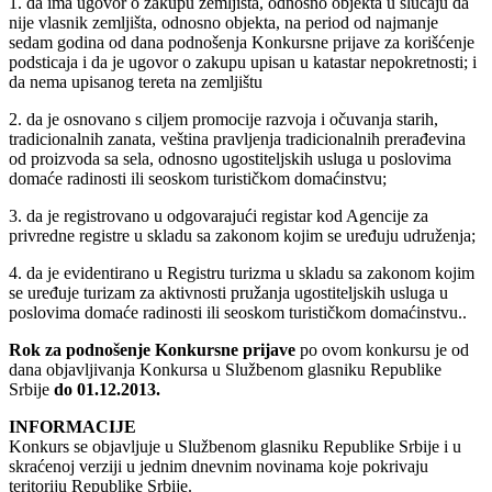
1. da ima ugovor o zakupu zemljišta, odnosno objekta u slučaju da
nije vlasnik zemljišta, odnosno objekta, na period od najmanje
sedam godina od dana podnošenja Konkursne prijave za korišćenje
podsticaja i da je ugovor o zakupu upisan u katastar nepokretnosti; i
da nema upisanog tereta na zemljištu
2. da je osnovano s ciljem promocije razvoja i očuvanja starih,
tradicionalnih zanata, veština pravljenja tradicionalnih prerađevina
od proizvoda sa sela, odnosno ugostiteljskih usluga u poslovima
domaće radinosti ili seoskom turističkom domaćinstvu;
3. da je registrovano u odgovarajući registar kod Agencije za
privredne registre u skladu sa zakonom kojim se uređuju udruženja;
4. da je evidentirano u Registru turizma u skladu sa zakonom kojim
se uređuje turizam za aktivnosti pružanja ugostiteljskih usluga u
poslovima domaće radinosti ili seoskom turističkom domaćinstvu..
Rok za podnošenje Konkursne prijave
po ovom konkursu je od
dana objavljivanja Konkursa u Službenom glasniku Republike
Srbije
do 01.12.2013.
INFORMACIJE
Konkurs se objavljuje u Službenom glasniku Republike Srbije i u
skraćenoj verziji u jednim dnevnim novinama koje pokrivaju
teritoriju Republike Srbije.