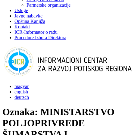
Partnerske organizacije
Usluge
Javne nabavke
Opština Kanjiža
Kontakt
ICR-Informator o radu
Procedure Izbora Direktora
magyar
english
deutsch
Oznaka:
MINISTARSTVO
POLJOPRIVREDE
ŠUMARSTVA I