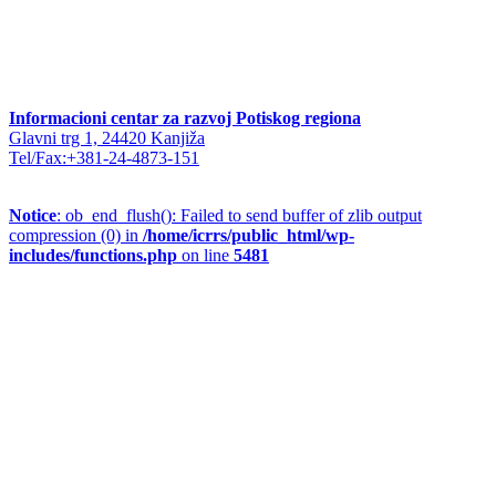
Informacioni centar za razvoj Potiskog regiona
Glavni trg 1, 24420 Kanjiža
Tel/Fax:+381-24-4873-151
Notice
: ob_end_flush(): Failed to send buffer of zlib output
compression (0) in
/home/icrrs/public_html/wp-
includes/functions.php
on line
5481