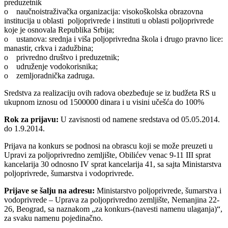
preduzetnik
o naučnoistraživačka organizacija: visokoškolska obrazovna
institucija u oblasti poljoprivrede i instituti u oblasti poljoprivrede
koje je osnovala Republika Srbija;
o ustanova: srednja i viša poljoprivredna škola i drugo pravno lice:
manastir, crkva i zadužbina;
o privredno društvo i preduzetnik;
o udruženje vodokorisnika;
o zemljoradnička zadruga.
Sredstva za realizaciju ovih radova obezbeđuje se iz budžeta RS u
ukupnom iznosu od 1500000 dinara i u visini učešća do 100%
Rok za prijavu:
U zavisnosti od namene sredstava od 05.05.2014.
do 1.9.2014.
Prijava na konkurs se podnosi na obrascu koji se može preuzeti u
Upravi za poljoprivredno zemljište, Obilićev venac 9-11 III sprat
kancelarija 30 odnosno IV sprat kancelarija 41, sa sajta Ministarstva
poljoprivrede, šumarstva i vodoprivrede.
Prijave se šalju na adresu:
Ministarstvo poljoprivrede, šumarstva i
vodoprivrede – Uprava za poljoprivredno zemljište, Nemanjina 22-
26, Beograd, sa naznakom „za konkurs-(navesti namenu ulaganja)“,
za svaku namenu pojedinačno.