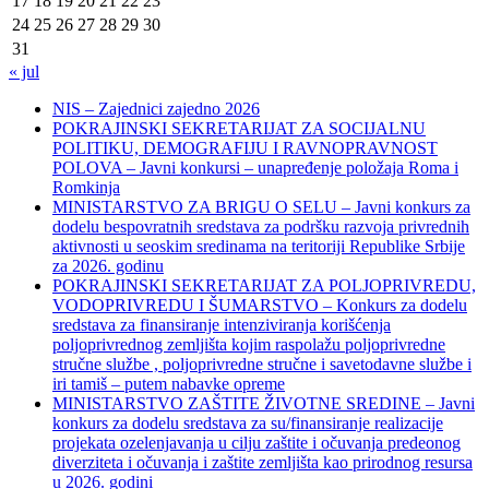
17
18
19
20
21
22
23
24
25
26
27
28
29
30
31
« jul
NIS – Zajednici zajedno 2026
POKRAJINSKI SEKRETARIJAT ZA SOCIJALNU
POLITIKU, DEMOGRAFIJU I RAVNOPRAVNOST
POLOVA – Javni konkursi – unapređenje položaja Roma i
Romkinja
MINISTARSTVO ZA BRIGU O SELU – Javni konkurs za
dodelu bespovratnih sredstava za podršku razvoja privrednih
aktivnosti u seoskim sredinama na teritoriji Republike Srbije
za 2026. godinu
POKRAJINSKI SEKRETARIJAT ZA POLJOPRIVREDU,
VODOPRIVREDU I ŠUMARSTVO – Konkurs za dodelu
sredstava za finansiranje intenziviranja korišćenja
poljoprivrednog zemljišta kojim raspolažu poljoprivredne
stručne službe , poljoprivredne stručne i savetodavne službe i
iri tamiš ‒ putem nabavke opreme
MINISTARSTVO ZAŠTITE ŽIVOTNE SREDINE – Javni
konkurs za dodelu sredstava za su/finansiranje realizacije
projekata ozelenjavanja u cilju zaštite i očuvanja predeonog
diverziteta i očuvanja i zaštite zemljišta kao prirodnog resursa
u 2026. godini