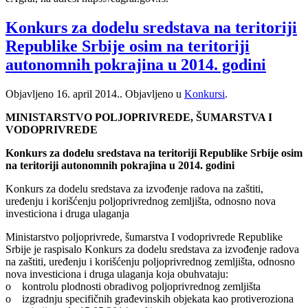
Konkurs za dodelu sredstava na teritoriji
Republike Srbije osim na teritoriji
autonomnih pokrajina u 2014. godini
Objavljeno
16. april 2014.
. Objavljeno u
Konkursi
.
MINISTARSTVO POLJOPRIVREDE, ŠUMARSTVA I
VODOPRIVREDE
Konkurs za dodelu sredstava na teritoriji Republike Srbije osim
na teritoriji autonomnih pokrajina u 2014. godini
Konkurs za dodelu sredstava za izvođenje radova na zaštiti,
uređenju i korišćenju poljoprivrednog zemljišta, odnosno nova
investiciona i druga ulaganja
Ministarstvo poljoprivrede, šumarstva I vodoprivrede Republike
Srbije je raspisalo Konkurs za dodelu sredstava za izvođenje radova
na zaštiti, uređenju i korišćenju poljoprivrednog zemljišta, odnosno
nova investiciona i druga ulaganja koja obuhvataju:
o kontrolu plodnosti obradivog poljoprivrednog zemljišta
o izgradnju specifičnih građevinskih objekata kao protiveroziona