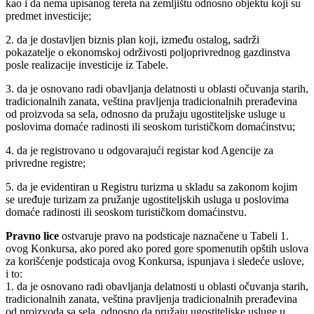
kao i da nema upisanog tereta na zemljištu odnosno objektu koji su
predmet investicije;
2. da je dostavljen biznis plan koji, između ostalog, sadrži
pokazatelje o ekonomskoj održivosti poljoprivrednog gazdinstva
posle realizacije investicije iz Tabele.
3. da je osnovano radi obavljanja delatnosti u oblasti očuvanja starih,
tradicionalnih zanata, veština pravljenja tradicionalnih prerađevina
od proizvoda sa sela, odnosno da pružaju ugostiteljske usluge u
poslovima domaće radinosti ili seoskom turističkom domaćinstvu;
4. da je registrovano u odgovarajući registar kod Agencije za
privredne registre;
5. da je evidentiran u Registru turizma u skladu sa zakonom kojim
se uređuje turizam za pružanje ugostiteljskih usluga u poslovima
domaće radinosti ili seoskom turističkom domaćinstvu.
Pravno lice
ostvaruje pravo na podsticaje naznačene u Tabeli 1.
ovog Konkursa, ako pored ako pored gore spomenutih opštih uslova
za korišćenje podsticaja ovog Konkursa, ispunjava i sledeće uslove,
i to:
1. da je osnovano radi obavljanja delatnosti u oblasti očuvanja starih,
tradicionalnih zanata, veština pravljenja tradicionalnih prerađevina
od proizvoda sa sela, odnosno da pružaju ugostiteljske usluge u