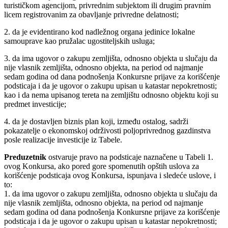
turističkom agencijom, privrednim subjektom ili drugim pravnim
licem registrovanim za obavljanje privredne delatnosti;
2. da je evidentirano kod nadležnog organa jedinice lokalne
samouprave kao pružalac ugostiteljskih usluga;
3. da ima ugovor o zakupu zemljišta, odnosno objekta u slučaju da
nije vlasnik zemljišta, odnosno objekta, na period od najmanje
sedam godina od dana podnošenja Konkursne prijave za korišćenje
podsticaja i da je ugovor o zakupu upisan u katastar nepokretnosti;
kao i da nema upisanog tereta na zemljištu odnosno objektu koji su
predmet investicije;
4. da je dostavljen biznis plan koji, između ostalog, sadrži
pokazatelje o ekonomskoj održivosti poljoprivrednog gazdinstva
posle realizacije investicije iz Tabele.
Preduzetnik
ostvaruje pravo na podsticaje naznačene u Tabeli 1.
ovog Konkursa, ako pored gore spomenutih opštih uslova za
korišćenje podsticaja ovog Konkursa, ispunjava i sledeće uslove, i
to:
1. da ima ugovor o zakupu zemljišta, odnosno objekta u slučaju da
nije vlasnik zemljišta, odnosno objekta, na period od najmanje
sedam godina od dana podnošenja Konkursne prijave za korišćenje
podsticaja i da je ugovor o zakupu upisan u katastar nepokretnosti;