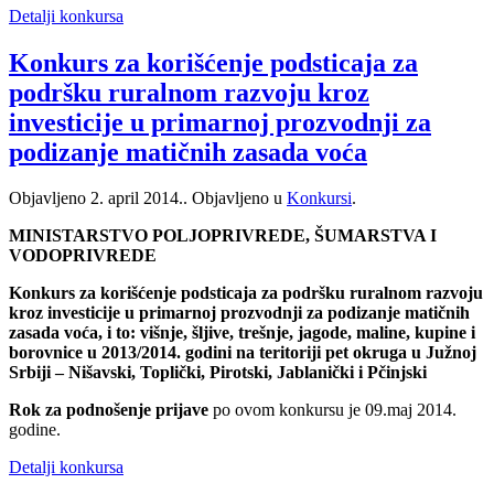
Detalji konkursa
Konkurs za korišćenje podsticaja za
podršku ruralnom razvoju kroz
investicije u primarnoj prozvodnji za
podizanje matičnih zasada voća
Objavljeno
2. april 2014.
. Objavljeno u
Konkursi
.
MINISTARSTVO POLJOPRIVREDE, ŠUMARSTVA I
VODOPRIVREDE
Konkurs za korišćenje podsticaja za podršku ruralnom razvoju
kroz investicije u primarnoj prozvodnji za podizanje matičnih
zasada voća, i to: višnje, šljive, trešnje, jagode, maline,
kupine i
borovnice u 2013/2014. godini na teritoriji pet okruga u Južnoj
Srbiji – Nišavski, Toplički, Pirotski, Jablanički i Pčinjski
Rok za podnošenje prijave
po ovom konkursu je 09.maj 2014.
godine.
Detalji konkursa