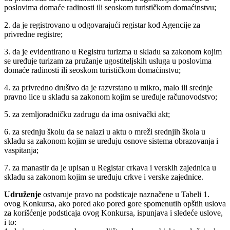
poslovima domaće radinosti ili seoskom turističkom domaćinstvu;
2. da je registrovano u odgovarajući registar kod Agencije za
privredne registre;
3. da je evidentirano u Registru turizma u skladu sa zakonom kojim
se uređuje turizam za pružanje ugostiteljskih usluga u poslovima
domaće radinosti ili seoskom turističkom domaćinstvu;
4. za privredno društvo da je razvrstano u mikro, malo ili srednje
pravno lice u skladu sa zakonom kojim se uređuje računovodstvo;
5. za zemljoradničku zadrugu da ima osnivački akt;
6. za srednju školu da se nalazi u aktu o mreži srednjih škola u
skladu sa zakonom kojim se uređuju osnove sistema obrazovanja i
vaspitanja;
7. za manastir da je upisan u Registar crkava i verskih zajednica u
skladu sa zakonom kojim se uređuju crkve i verske zajednice.
Udruženje
ostvaruje pravo na podsticaje naznačene u Tabeli 1.
ovog Konkursa, ako pored ako pored gore spomenutih opštih uslova
za korišćenje podsticaja ovog Konkursa, ispunjava i sledeće uslove,
i to: