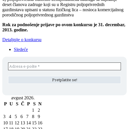
deset članova zadruge koji su u Registru poljoprivrednih
gazdinstava upisani u statusu fizičkog lica – nosioca komercijalnog
porodičnog poljoprivrednog gazdinstva
Rok za podnošenje prijave po ovom konkursu je 31. decembar,
2013. godine.
Detaljnije o konkursu
Sledeće
avgust 2026.
P
U
S
Č
P
S
N
1
2
3
4
5
6
7
8
9
10
11
12
13
14
15
16