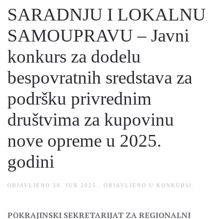
SARADNJU I LOKALNU
SAMOUPRAVU – Javni
konkurs za dodelu
bespovratnih sredstava za
podršku privrednim
društvima za kupovinu
nove opreme u 2025.
godini
OBJAVLJENO
30. JUN 2025.
. OBJAVLJENO U
KONKURSI
.
POKRAJINSKI SEKRETARIJAT ZA REGIONALNI