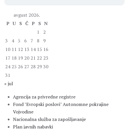
avgust 2026.
P
U
S
Č
P
S
N
1
2
3
4
5
6
7
8
9
10
11
12
13
14
15
16
17
18
19
20
21
22
23
24
25
26
27
28
29
30
31
« jul
Agencija za privredne registre
Fond "Evropski poslovi" Autonomne pokrajine
Vojvodine
Nacionalna služba za zapošljavanje
Plan javnih nabavki