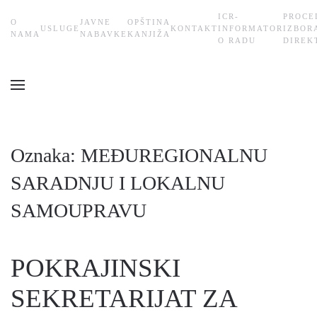
ICR-
PROCE
О
JAVNE
OPŠTINA
USLUGE
KONTAKT
INFORMATOR
IZBOR
Skip
NAMA
NABAVKE
KANJIŽA
O RADU
DIREK
to
main
content
Oznaka:
MEĐUREGIONALNU
SARADNJU I LOKALNU
SAMOUPRAVU
POKRAJINSKI
SEKRETARIJAT ZA