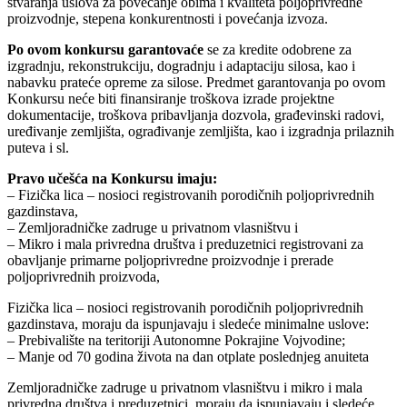
stvaranja uslova za povećanje obima i kvaliteta poljoprivredne
proizvodnje, stepena konkurentnosti i povećanja izvoza.
Po ovom konkursu garantovaće
se za kredite odobrene za
izgradnju, rekonstrukciju, dogradnju i adaptaciju silosa, kao i
nabavku prateće opreme za silose. Predmet garantovanja po ovom
Konkursu neće biti finansiranje troškova izrade projektne
dokumentacije, troškova pribavljanja dozvola, građevinski radovi,
uređivanje zemljišta, ograđivanje zemljišta, kao i izgradnja prilaznih
puteva i sl.
Pravo učešća na Konkursu imaju:
– Fizička lica – nosioci registrovanih porodičnih poljoprivrednih
gazdinstava,
– Zemljoradničke zadruge u privatnom vlasništvu i
– Mikro i mala privredna društva i preduzetnici registrovani za
obavljanje primarne poljoprivredne proizvodnje i prerade
poljoprivrednih proizvoda,
Fizička lica – nosioci registrovanih porodičnih poljoprivrednih
gazdinstava, moraju da ispunjavaju i sledeće minimalne uslove:
– Prebivalište na teritoriji Autonomne Pokrajine Vojvodine;
– Manje od 70 godina života na dan otplate poslednjeg anuiteta
Zemljoradničke zadruge u privatnom vlasništvu i mikro i mala
privredna društva i preduzetnici, moraju da ispunjavaju i sledeće