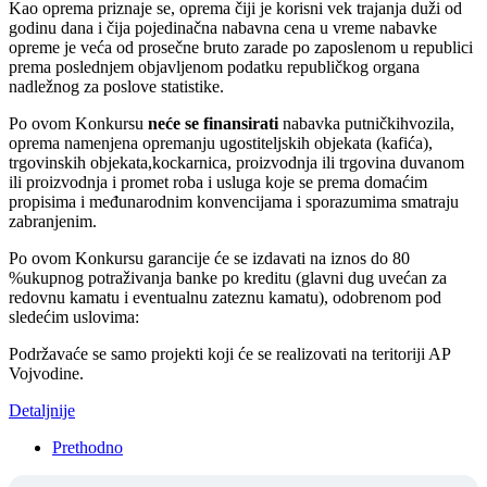
Kao oprema priznaje se, oprema čiji je korisni vek trajanja duži od
godinu dana i čija pojedinačna nabavna cena u vreme nabavke
opreme je veća od prosečne bruto zarade po zaposlenom u republici
prema poslednjem objavljenom podatku republičkog organa
nadležnog za poslove statistike.
Po ovom Konkursu
neće se finansirati
nabavka putničkihvozila,
oprema namenjena opremanju ugostiteljskih objekata (kafića),
trgovinskih objekata,kockarnica, proizvodnja ili trgovina duvanom
ili proizvodnja i promet roba i usluga koje se prema domaćim
propisima i međunarodnim konvencijama i sporazumima smatraju
zabranjenim.
Po ovom Konkursu garancije će se izdavati na iznos do 80
%ukupnog potraživanja banke po kreditu (glavni dug uvećan za
redovnu kamatu i eventualnu zateznu kamatu), odobrenom pod
sledećim uslovima:
Podržavaće se samo projekti koji će se realizovati na teritoriji AP
Vojvodine.
Detaljnije
Prethodno