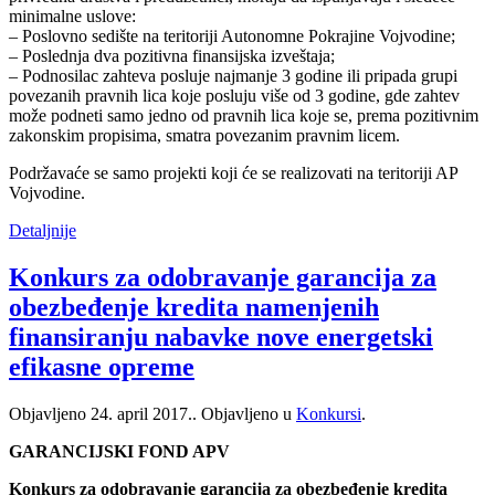
minimalne uslove:
– Poslovno sedište na teritoriji Autonomne Pokrajine Vojvodine;
– Poslednja dva pozitivna finansijska izveštaja;
– Podnosilac zahteva posluje najmanje 3 godine ili pripada grupi
povezanih pravnih lica koje posluju više od 3 godine, gde zahtev
može podneti samo jedno od pravnih lica koje se, prema pozitivnim
zakonskim propisima, smatra povezanim pravnim licem.
Podržavaće se samo projekti koji će se realizovati na teritoriji AP
Vojvodine.
Detaljnije
Konkurs za odobravanje garancija za
obezbeđenje kredita namenjenih
finansiranju nabavke nove energetski
efikasne opreme
Objavljeno
24. april 2017.
. Objavljeno u
Konkursi
.
GARANCIJSKI FOND APV
Konkurs za odobravanje garancija za obezbeđenje kredita