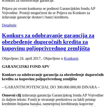
Konkurs za odobravanje garancije.
Prijava po ovom konkursu se podnosi Garancijskim fondu AP
Vojvodine. Postoji mogućnost da se Prijava na Konkurs za
izdavanje garancije dostavi i banci kreditoru.
Detaljnije
Konkurs za odobravanje garancija za
obezbeđenje dugoročnih kredita za
kupovinu poljoprivrednog zemljišta
Objavljeno
24. april 2017.
. Objavljeno u
Konkursi
.
GARANCIJSKI FOND APV
Konkurs za odobravanje garancija za obezbeđenje dugoročnih
kredita za kupovinu poljoprivrednog zemljišta
– GARANTNI POTENCIJAL DO 300.000.000,00 DINARA –
Osnovni cilj
izdavanja garancija Garancijskog fonda AP Vojvodine
(u daljem tekstu: Fond) je stvaranje preduslova za lakši pristup
kreditnim linijama banaka, namenjenoj kreditiranju kupovine