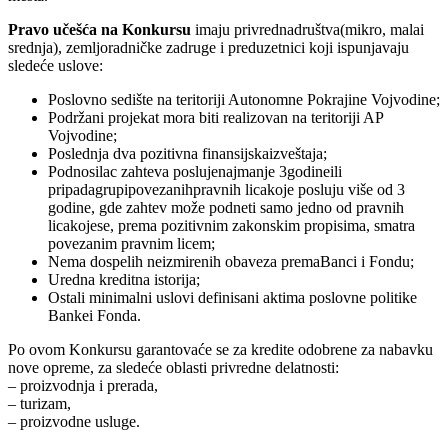
Pravo učešća na Konkursu
imaju privrednadruštva(mikro, malai
srednja), zemljoradničke zadruge i preduzetnici koji ispunjavaju
sledeće uslove:
Poslovno sedište na teritoriji Autonomne Pokrajine Vojvodine;
Podržani projekat mora biti realizovan na teritoriji AP
Vojvodine;
Poslednja dva pozitivna finansijskaizveštaja;
Podnosilac zahteva poslujenajmanje 3godineili
pripadagrupipovezanihpravnih licakoje posluju više od 3
godine, gde zahtev može podneti samo jedno od pravnih
licakojese, prema pozitivnim zakonskim propisima, smatra
povezanim pravnim licem;
Nema dospelih neizmirenih obaveza premaBanci i Fondu;
Uredna kreditna istorija;
Ostali minimalni uslovi definisani aktima poslovne politike
Bankei Fonda.
Po ovom Konkursu garantovaće se za kredite odobrene za nabavku
nove opreme, za sledeće oblasti privredne delatnosti:
– proizvodnja i prerada,
– turizam,
– proizvodne usluge.