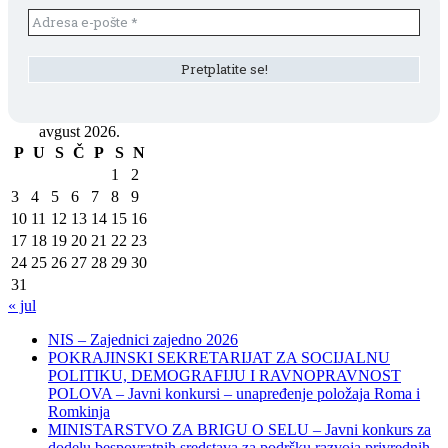
avgust 2026.
P
U
S
Č
P
S
N
1
2
3
4
5
6
7
8
9
10
11
12
13
14
15
16
17
18
19
20
21
22
23
24
25
26
27
28
29
30
31
« jul
NIS – Zajednici zajedno 2026
POKRAJINSKI SEKRETARIJAT ZA SOCIJALNU
POLITIKU, DEMOGRAFIJU I RAVNOPRAVNOST
POLOVA – Javni konkursi – unapređenje položaja Roma i
Romkinja
MINISTARSTVO ZA BRIGU O SELU – Javni konkurs za
dodelu bespovratnih sredstava za podršku razvoja privrednih