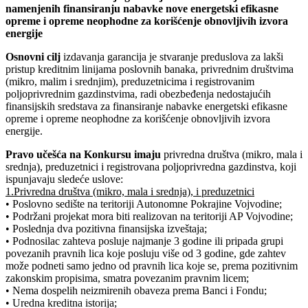
namenjenih finansiranju nabavke nove energetski efikasne
opreme i opreme neophodne za korišćenje obnovljivih izvora
energije
Osnovni cilj
izdavanja garancija je stvaranje preduslova za lakši
pristup kreditnim linijama poslovnih banaka, privrednim društvima
(mikro, malim i srednjim), preduzetnicima i registrovanim
poljoprivrednim gazdinstvima, radi obezbeđenja nedostajućih
finansijskih sredstava za finansiranje nabavke energetski efikasne
opreme i opreme neophodne za korišćenje obnovljivih izvora
energije.
Pravo učešća na Konkursu imaju
privredna društva (mikro, mala i
srednja), preduzetnici i registrovana poljoprivredna gazdinstva, koji
ispunjavaju sledeće uslove:
1.Privredna društva (mikro, mala i srednja), i preduzetnici
• Poslovno sedište na teritoriji Autonomne Pokrajine Vojvodine;
• Podržani projekat mora biti realizovan na teritoriji AP Vojvodine;
• Poslednja dva pozitivna finansijska izveštaja;
• Podnosilac zahteva posluje najmanje 3 godine ili pripada grupi
povezanih pravnih lica koje posluju više od 3 godine, gde zahtev
može podneti samo jedno od pravnih lica koje se, prema pozitivnim
zakonskim propisima, smatra povezanim pravnim licem;
• Nema dospelih neizmirenih obaveza prema Banci i Fondu;
• Uredna kreditna istorija;