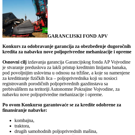
GARANCIJSKI FOND APV
Konkurs za odobravanje garancija za obezbeđenje dugoročnih
kredita za nabavku nove poljoprivredne mehanizacije i opreme
Osnovni cilj
izdavanja garancija Garancijskog fonda AP Vojvodine
je stvaranje preduslova za lakši pristup kreditnim linijama banaka,
pod povoljnijim uslovima u odnosu na tržišne, a koje su namenjene
za kreditiranje fizičkih lica – poljoprivrednika koji su nosioci
registrovanih porodičnih poljoprivrednih gazdinstava sa
prebivalištem na teritoriji Autonomne Pokrajine Vojvodine, za
nabavku nove poljoprivredne mehanizacije i opreme.
Po ovom Konkursu garantovaće se za kredite odobrene za
finansiranje nabavke:
kombajna,
traktora,
drugih samohodnih poljoprivrednih mašina,