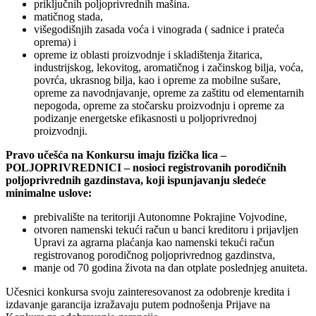
priključnih poljoprivrednih mašina.
matičnog stada,
višegodišnjih zasada voća i vinograda ( sadnice i prateća
oprema) i
opreme iz oblasti proizvodnje i skladištenja žitarica,
industrijskog, lekovitog, aromatičnog i začinskog bilja, voća,
povrća, ukrasnog bilja, kao i opreme za mobilne sušare,
opreme za navodnjavanje, opreme za zaštitu od elementarnih
nepogoda, opreme za stočarsku proizvodnju i opreme za
podizanje energetske efikasnosti u poljoprivrednoj
proizvodnji.
Pravo učešća na Konkursu imaju fizička lica –
POLJOPRIVREDNICI – nosioci registrovanih porodičnih
poljoprivrednih gazdinstava, koji ispunjavanju sledeće
minimalne uslove:
prebivalište na teritoriji Autonomne Pokrajine Vojvodine,
otvoren namenski tekući račun u banci kreditoru i prijavljen
Upravi za agrarna plaćanja kao namenski tekući račun
registrovanog porodičnog poljoprivrednog gazdinstva,
manje od 70 godina života na dan otplate poslednjeg anuiteta.
Učesnici konkursa svoju zainteresovanost za odobrenje kredita i
izdavanje garancija izražavaju putem podnošenja Prijave na