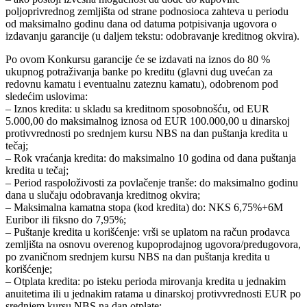
poljoprivrednog zemljišta od strane podnosioca zahteva u periodu
od maksimalno godinu dana od datuma potpisivanja ugovora o
izdavanju garancije (u daljem tekstu: odobravanje kreditnog okvira).
Po ovom Konkursu garancije će se izdavati na iznos do 80 %
ukupnog potraživanja banke po kreditu (glavni dug uvećan za
redovnu kamatu i eventualnu zateznu kamatu), odobrenom pod
sledećim uslovima:
– Iznos kredita: u skladu sa kreditnom sposobnošću, od EUR
5.000,00 do maksimalnog iznosa od EUR 100.000,00 u dinarskoj
protivvrednosti po srednjem kursu NBS na dan puštanja kredita u
tečaj;
– Rok vraćanja kredita: do maksimalno 10 godina od dana puštanja
kredita u tečaj;
– Period raspoloživosti za povlačenje tranše: do maksimalno godinu
dana u slučaju odobravanja kreditnog okvira;
– Maksimalna kamatna stopa (kod kredita) do: NKS 6,75%+6M
Euribor ili fiksno do 7,95%;
– Puštanje kredita u korišćenje: vrši se uplatom na račun prodavca
zemljišta na osnovu overenog kupoprodajnog ugovora/predugovora,
po zvaničnom srednjem kursu NBS na dan puštanja kredita u
korišćenje;
– Otplata kredita: po isteku perioda mirovanja kredita u jednakim
anuitetima ili u jednakim ratama u dinarskoj protivvrednosti EUR po
srednjem kursu NBS na dan otplate;