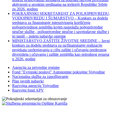
aktivnosti u seoskim sredinama na teritoriji Republike Srbije
za 2026. godinu
POKRAJINSKI SEKRETARIJAT ZA POLJOPRIVREDU,
VODOPRIVREDU I ŠUMARSTVO – Konkurs za dodelu
sredstava za finansiranje intenziviranja korišćenja
poljoprivrednog zemljišta kojim raspolažu poljoprivredne
stručne službe , poljoprivredne stručne i savetodavne službe i
iri tamiš ‒ putem nabavke opreme
MINISTARSTVO ZAŠTITE ŽIVOTNE SREDINE – Javni
konkurs za dodelu sredstava za su/finansiranje realizacije
projekata ozelenjavanja u cilju zaštite i očuvanja predeonog
diverziteta i očuvanja i zaštite zemljišta kao prirodnog resursa
u 2026. godini
Agencija za privredne registre
Fond "Evropski poslovi" Autonomne pokrajine Vojvodine
Nacionalna služba za zapošljavanje
Plan javnih nabavki
Razvojna agencija Vojvodine
Razvojni fond APV