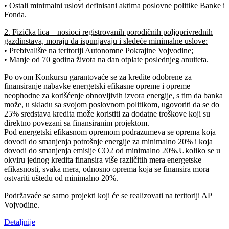
• Ostali minimalni uslovi definisani aktima poslovne politike Banke i
Fonda.
2. Fizička lica – nosioci registrovanih porodičnih poljoprivrednih
gazdinstava, moraju da ispunjavaju i sledeće minimalne uslove:
• Prebivalište na teritoriji Autonomne Pokrajine Vojvodine;
• Manje od 70 godina života na dan otplate poslednjeg anuiteta.
Po ovom Konkursu garantovaće se za kredite odobrene za
finansiranje nabavke energetski efikasne opreme i opreme
neophodne za korišćenje obnovljivih izvora energije, s tim da banka
može, u skladu sa svojom poslovnom politikom, ugovoriti da se do
25% sredstava kredita može koristiti za dodatne troškove koji su
direktno povezani sa finansiranim projektom.
Pod energetski efikasnom opremom podrazumeva se oprema koja
dovodi do smanjenja potrošnje energije za minimalno 20% i koja
dovodi do smanjenja emisije CO2 od minimalno 20%.Ukoliko se u
okviru jednog kredita finansira više različitih mera energetske
efikasnosti, svaka mera, odnosno oprema koja se finansira mora
ostvariti uštedu od minimalno 20%.
Podržavaće se samo projekti koji će se realizovati na teritoriji AP
Vojvodine.
Detaljnije