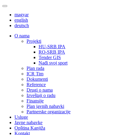
magyar
english
deutsch
О nama
Projekti
HU-SRB IPA
RO-SRB IPA
Tender GIS
Nađi svoj sport
Plan rada
ICR Tim
Dokumenti
Reference
Drugi o nama
Izveštaji o radu
Finansije
Plan javnih nabavki
Partnerske organizacije
Usluge
Javne nabavke
Opština Kanjiža
Kontakt