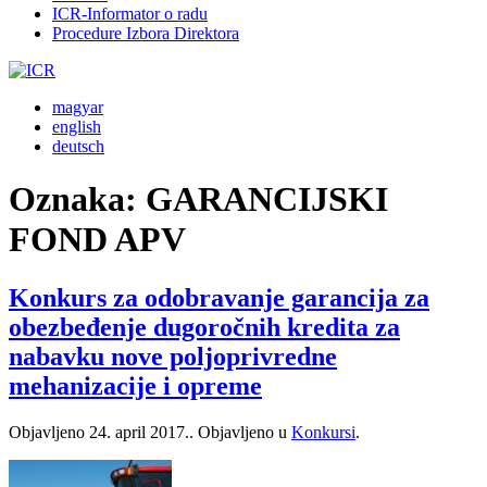
ICR-Informator o radu
Procedure Izbora Direktora
magyar
english
deutsch
Oznaka:
GARANCIJSKI
FOND APV
Konkurs za odobravanje garancija za
obezbeđenje dugoročnih kredita za
nabavku nove poljoprivredne
mehanizacije i opreme
Objavljeno
24. april 2017.
. Objavljeno u
Konkursi
.