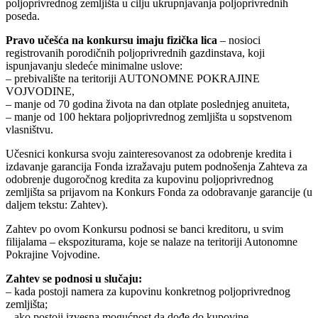
poljoprivrednog zemljišta u cilju ukrupnjavanja poljoprivrednih
poseda.
Pravo učešća na konkursu imaju fizička lica
– nosioci
registrovanih porodičnih poljoprivrednih gazdinstava, koji
ispunjavanju sledeće minimalne uslove:
– prebivalište na teritoriji AUTONOMNE POKRAJINE
VOJVODINE,
– manje od 70 godina života na dan otplate poslednjeg anuiteta,
– manje od 100 hektara poljoprivrednog zemljišta u sopstvenom
vlasništvu.
Učesnici konkursa svoju zainteresovanost za odobrenje kredita i
izdavanje garancija Fonda izražavaju putem podnošenja Zahteva za
odobrenje dugoročnog kredita za kupovinu poljoprivrednog
zemljišta sa prijavom na Konkurs Fonda za odobravanje garancije (u
daljem tekstu: Zahtev).
Zahtev po ovom Konkursu podnosi se banci kreditoru, u svim
filijalama – ekspoziturama, koje se nalaze na teritoriji Autonomne
Pokrajine Vojvodine.
Zahtev se podnosi u slučaju:
– kada postoji namera za kupovinu konkretnog poljoprivrednog
zemljišta;
– ako postoji izvesna mogućnost da dođe do kupovine