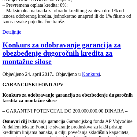
– Prevremena otplata kredita: 0%;
– Maksimalna naknada za obradu kreditnog zahteva do: 1% od
iznosa odobrenog kredita, jednokratno unapred ili do 1% fiksno od
iznosa svake pojedinačne tranše.
Detaljnije
Konkurs za odobravanje garancija za
obezbeđenje dugoročnih kredita za
montažne silose
Objavljeno
24. april 2017.
. Objavljeno u
Konkursi
.
GARANCIJSKI FOND APV
Konkurs za odobravanje garancija za obezbeđenje dugoročnih
kredita za montažne silose
– GARANTNI POTENCIJAL DO 200.000.000,00 DINARA –
Osnovni cilj
izdavanja garancija Garancijskog fonda AP Vojvodine
(u daljem tekstu: Fond) je stvaranje preduslova za lakši pristup
kreditnim linijama banaka, u cilju povećanja skladišnih kapaciteta,