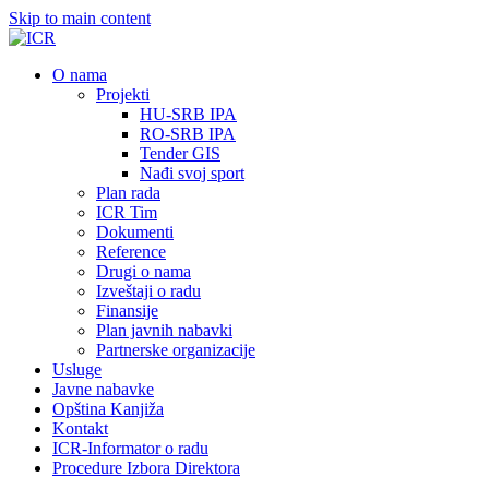
Skip to main content
О nama
Projekti
HU-SRB IPA
RO-SRB IPA
Tender GIS
Nađi svoj sport
Plan rada
ICR Tim
Dokumenti
Reference
Drugi o nama
Izveštaji o radu
Finansije
Plan javnih nabavki
Partnerske organizacije
Usluge
Javne nabavke
Opština Kanjiža
Kontakt
ICR-Informator o radu
Procedure Izbora Direktora