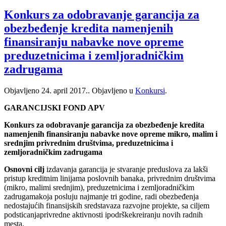
Konkurs za odobravanje garancija za
obezbeđenje kredita namenjenih
finansiranju nabavke nove opreme
preduzetnicima i zemljoradničkim
zadrugama
Objavljeno
24. april 2017.
. Objavljeno u
Konkursi
.
GARANCIJSKI FOND APV
Konkurs za odobravanje garancija za obezbeđenje kredita
namenjenih finansiranju nabavke nove opreme mikro, malim i
srednjim privrednim društvima, preduzetnicima i
zemljoradničkim zadrugama
Osnovni cilj
izdavanja garancija je stvaranje preduslova za lakši
pristup kreditnim linijama poslovnih banaka, privrednim društvima
(mikro, malimi srednjim), preduzetnicima i zemljoradničkim
zadrugamakoja posluju najmanje tri godine, radi obezbeđenja
nedostajućih finansijskih sredstavaza razvojne projekte, sa ciljem
podsticanjaprivredne aktivnosti ipodrškekreiranju novih radnih
mesta.