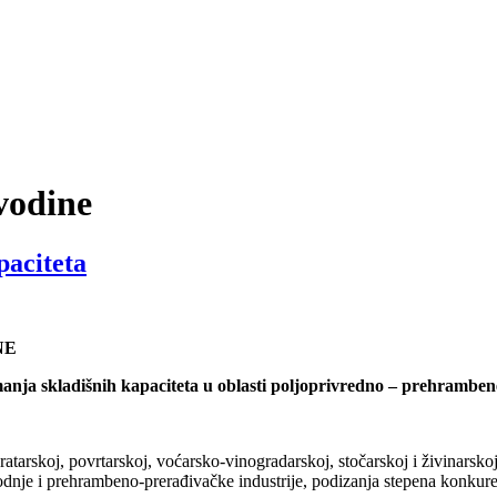
vodine
paciteta
NE
manja skladišnih kapaciteta u oblasti poljoprivredno – prehramben
ratarskoj, povrtarskoj, voćarsko-vinogradarskoj, stočarskoj i živinarsk
odnje i prehrambeno-prerađivačke industrije, podizanja stepena konkure