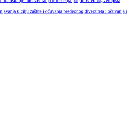
je intenziviranja korišćenja poljoprivrednog zemljišta
ja u cilju zaštite i očuvanja predeonog diverziteta i očuvanja i