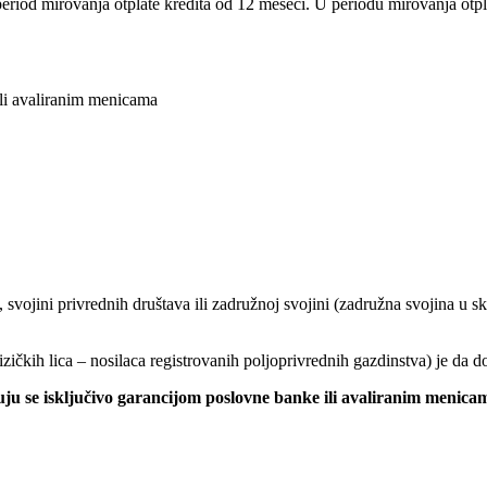
eriod mirovanja otplate kredita od 12 meseci. U periodu mirovanja otpl
i avaliranim menicama
vojini privrednih društava ili zadružnoj svojini (zadružna svojina u s
čkih lica – nosilaca registrovanih poljoprivrednih gazdinstva) je da d
uju se isključivo garancijom poslovne banke ili avaliranim menica