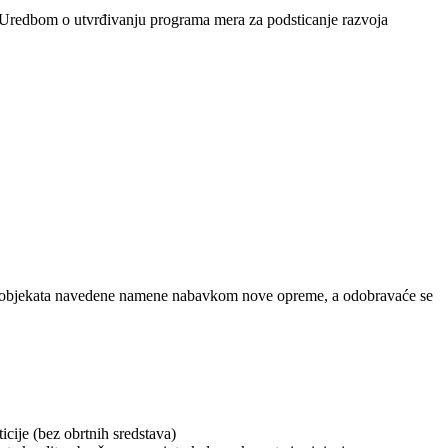
a Uredbom o utvrđivanju programa mera za podsticanje razvoja
anje objekata navedene namene nabavkom nove opreme, a odobravaće se
cije (bez obrtnih sredstava)