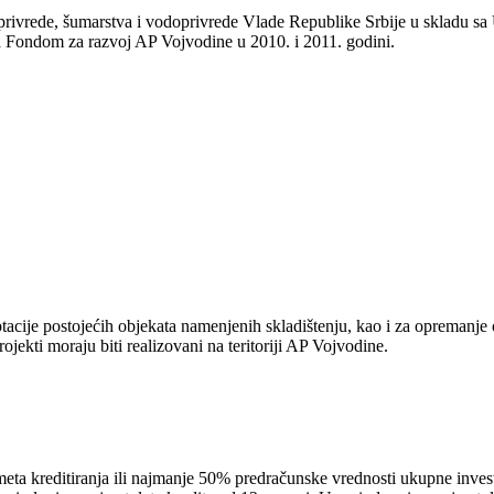
oprivrede, šumarstva i vodoprivrede Vlade Republike Srbije u skladu s
a Fondom za razvoj AP Vojvodine u 2010. i 2011. godini.
aptacije postojećih objekata namenjenih skladištenju, kao i za oprem
ojekti moraju biti realizovani na teritoriji AP Vojvodine.
a kreditiranja ili najmanje 50% predračunske vrednosti ukupne investi