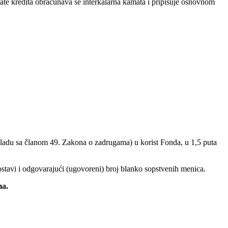
ate kredita obračunava se interkalarna kamata i pripisuje osnovnom
kladu sa članom 49. Zakona o zadrugama) u korist Fonda, u 1,5 puta
ostavi i odgovarajući (ugovoreni) broj blanko sopstvenih menica.
ma.