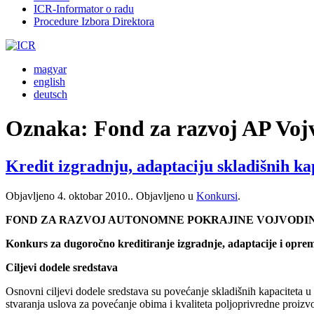
ICR-Informator o radu
Procedure Izbora Direktora
magyar
english
deutsch
Oznaka:
Fond za razvoj AP Voj
Kredit izgradnju, adaptaciju skladišnih ka
Objavljeno
4. oktobar 2010.
. Objavljeno u
Konkursi
.
FOND ZA RAZVOJ AUTONOMNE POKRAJINE VOJVODI
Konkurs
za dugoročno kreditiranje izgradnje, adaptacije i opre
C
iljevi dodele sredstava
Osnovni ciljevi dodele sredstava su povećanje skladišnih kapaciteta u 
stvaranja uslova za povećanje obima i kvaliteta poljoprivredne proizv