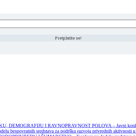
DEMOGRAFIJU I RAVNOPRAVNOST POLOVA – Javni konkursi – 
povratnih sredstava za podršku razvoja privrednih aktivnosti u seo