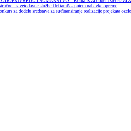
EDU I ŠUMARSTVO – Konkurs za dodelu sredstava za finansiran
 stručne i savetodavne službe i iri tamiš ‒ putem nabavke opreme
elu sredstava za su/finansiranje realizacije projekata ozelenjavan