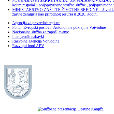
POKRAJINSKI SEKRETARIJAT ZA POLJOPRIVREDU, VODOPRIVR
kojim raspolažu poljoprivredne stručne službe , poljoprivredne
MINISTARSTVO ZAŠTITE ŽIVOTNE SREDINE – Javni konkurs za dod
zaštite zemljišta kao prirodnog resursa u 2026. godini
Agencija za privredne registre
Fond "Evropski poslovi" Autonomne pokrajine Vojvodine
Nacionalna služba za zapošljavanje
Plan javnih nabavki
Razvojna agencija Vojvodine
Razvojni fond APV