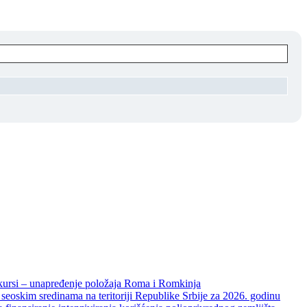
unapređenje položaja Roma i Romkinja
skim sredinama na teritoriji Republike Srbije za 2026. godinu