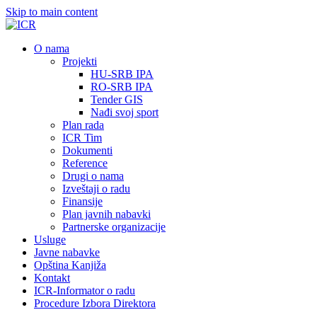
Skip to main content
О nama
Projekti
HU-SRB IPA
RO-SRB IPA
Tender GIS
Nađi svoj sport
Plan rada
ICR Tim
Dokumenti
Reference
Drugi o nama
Izveštaji o radu
Finansije
Plan javnih nabavki
Partnerske organizacije
Usluge
Javne nabavke
Opština Kanjiža
Kontakt
ICR-Informator o radu
Procedure Izbora Direktora