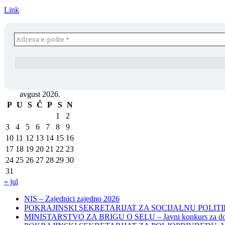
Link
avgust 2026.
P
U
S
Č
P
S
N
1
2
3
4
5
6
7
8
9
10
11
12
13
14
15
16
17
18
19
20
21
22
23
24
25
26
27
28
29
30
31
« jul
NIS – Zajednici zajedno 2026
POKRAJINSKI SEKRETARIJAT ZA SOCIJALNU POLITIKU, 
MINISTARSTVO ZA BRIGU O SELU – Javni konkurs za dodelu bes