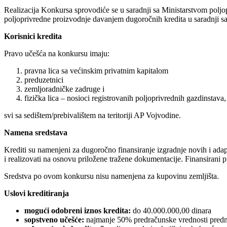
Realizacija Konkursa sprovodiće se u saradnji sa Ministarstvom polj
poljoprivredne proizvodnje davanjem dugoročnih kredita u saradnji s
Korisnici kredita
Pravo učešća na konkursu imaju:
pravna lica sa većinskim privatnim kapitalom
preduzetnici
zemljoradničke zadruge i
fizička lica – nosioci registrovanih poljoprivrednih gazdinstava,
svi sa sedištem/prebivalištem na teritoriji AP Vojvodine.
N
amena sredstava
Krediti su namenjeni za dugoročno finansiranje izgradnje novih i ad
i realizovati na osnovu priložene tražene dokumentacije. Finansirani pr
Sredstva po ovom konkursu nisu namenjena za kupovinu zemljišta.
U
slovi kreditiranja
mogući odobreni iznos kredita:
do 40.000.000,00 dinara
sopstveno učešće:
najmanje 50% predračunske vrednosti predmet