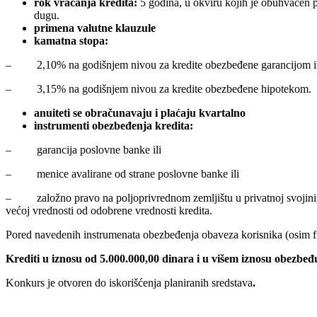
rok vraćanja kredita:
5
godina, u okviru kojih je obuhvaćen p
dugu.
primena valutne klauzule
kamatna stopa:
– 2,10% na godišnjem nivou za kredite obezbeđene garancijom il
– 3,15% na godišnjem nivou za kredite obezbeđene hipotekom.
anuiteti se obračunavaju i plaćaju kvartalno
instrumenti obezbeđenja kredita:
– garancija poslovne banke ili
– menice avalirane od strane poslovne banke ili
– založno pravo na poljoprivrednom zemljištu u privatnoj svojini, s
većoj vrednosti od odobrene vrednosti kredita.
Pored navedenih instrumenata obezbeđenja obaveza korisnika (osim fizi
Krediti u iznosu od 5.000.000,00 dinara i u višem iznosu obezbeđ
Konkurs je otvoren do iskorišćenja planiranih sredstava
.