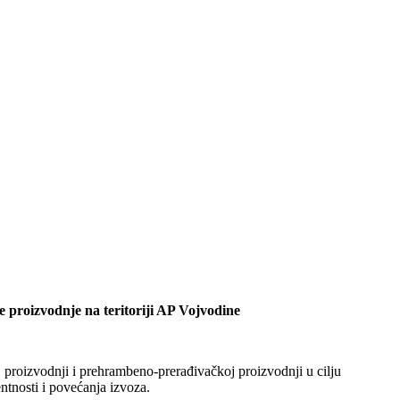
e
proizvodnje na teritoriji
AP
V
ojvodine
oj proizvodnji i prehrambeno-prerađivačkoj proizvodnji u cilju
ntnosti i povećanja izvoza.