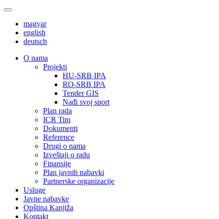
magyar
english
deutsch
О nama
Projekti
HU-SRB IPA
RO-SRB IPA
Tender GIS
Nađi svoj sport
Plan rada
ICR Tim
Dokumenti
Reference
Drugi o nama
Izveštaji o radu
Finansije
Plan javnih nabavki
Partnerske organizacije
Usluge
Javne nabavke
Opština Kanjiža
Kontakt