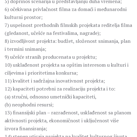
5) doprinos scenarija u predstavljanju duha vremena;
6) očekivana privlačnost filma za domaći i međunarodni
kulturni prostor;
7) uspešnost prethodnih filmskih projekata reditelja filma
(gledanost, učešće na festivalima, nagrade);
8) izvodljivost projekta: budžet, složenost snimanja, plan
i termini snimanja;
9) učešće stranih producenata u projektu;
10) usklađenost projekta sa opštim interesom u kulturi i
ciljevima i prioritetima konkursa;
11) kvalitet i sadržajna inovativnost projekta;
12) kapaciteti potrebni za realizaciju projekta i to:
(a) stručni, odnosno umetnički kapaciteti,
(b) neophodni resursi;
13) finansijski plan – razrađenost, usklađenost sa planom
aktivnosti projekta, ekonomičnost i uključenost više
izvora finansiranja;
14) stepen uticaja projekta na kvalitet kulturnog života