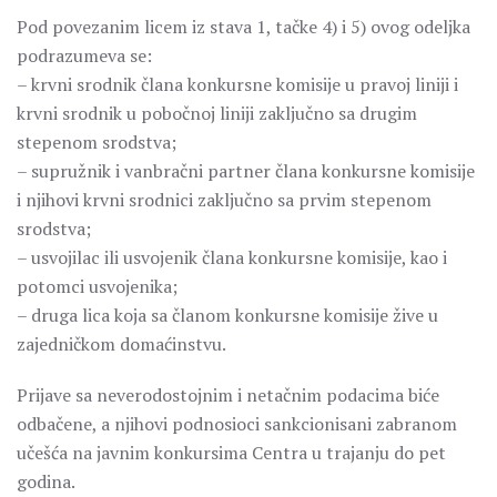
Pod povezanim licem iz stava 1, tačke 4) i 5) ovog odeljka
podrazumeva se:
– krvni srodnik člana konkursne komisije u pravoj liniji i
krvni srodnik u pobočnoj liniji zaključno sa drugim
stepenom srodstva;
– supružnik i vanbračni partner člana konkursne komisije
i njihovi krvni srodnici zaključno sa prvim stepenom
srodstva;
– usvojilac ili usvojenik člana konkursne komisije, kao i
potomci usvojenika;
– druga lica koja sa članom konkursne komisije žive u
zajedničkom domaćinstvu.
Prijave sa neverodostojnim i netačnim podacima biće
odbačene, a njihovi podnosioci sankcionisani zabranom
učešća na javnim konkursima Centra u trajanju do pet
godina.