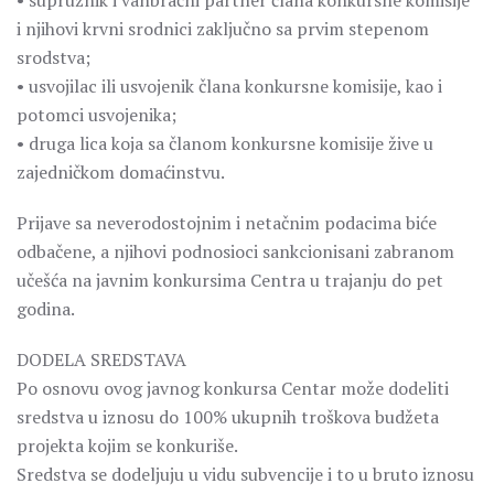
• supružnik i vanbračni partner člana konkursne komisije
i njihovi krvni srodnici zaključno sa prvim stepenom
srodstva;
• usvojilac ili usvojenik člana konkursne komisije, kao i
potomci usvojenika;
• druga lica koja sa članom konkursne komisije žive u
zajedničkom domaćinstvu.
Prijave sa neverodostojnim i netačnim podacima biće
odbačene, a njihovi podnosioci sankcionisani zabranom
učešća na javnim konkursima Centra u trajanju do pet
godina.
DODELA SREDSTAVA
Po osnovu ovog javnog konkursa Centar može dodeliti
sredstva u iznosu do 100% ukupnih troškova budžeta
projekta kojim se konkuriše.
Sredstva se dodeljuju u vidu subvencije i to u bruto iznosu