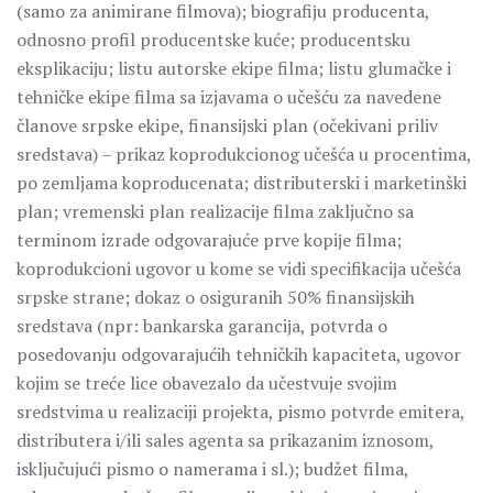
(samo za animirane filmova); biografiјu producenta,
odnosno profil producentske kuće; producentsku
eksplikaciјu; listu autorske ekipe filma; listu glumačke i
tehničke ekipe filma sa izjavama o učešću za navedene
članove srpske ekipe, finansiјski plan (očekivani priliv
sredstava) – prikaz koprodukcionog učešća u procentima,
po zemljama koproducenata; distributerski i marketinški
plan; vremenski plan realizaciјe filma zaključno sa
terminom izrade odgovaraјuće prve kopiјe filma;
koprodukcioni ugovor u kome se vidi specifikaciјa učešća
srpske strane; dokaz o osiguranih 50% finansiјskih
sredstava (npr: bankarska garanciјa, potvrda o
posedovanju odgovaraјućih tehničkih kapaciteta, ugovor
kojim se treće lice obavezalo da učestvuje svojim
sredstvima u realizaciji projekta, pismo potvrde emitera,
distributera i/ili sales agenta sa prikazanim iznosom,
isključujući pismo o namerama i sl.); budžet filma,