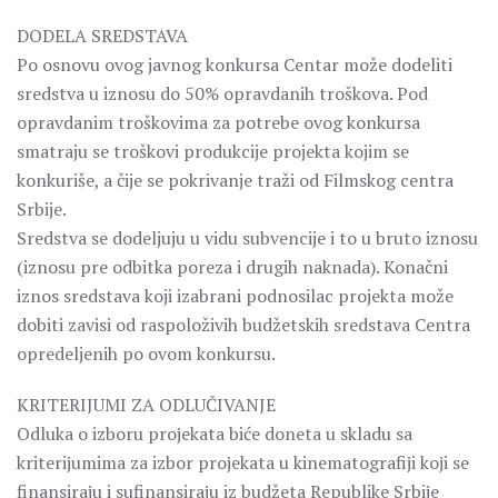
DODELA SREDSTAVA
Po osnovu ovog javnog konkursa Centar može dodeliti
sredstva u iznosu do 50% opravdanih troškova. Pod
opravdanim troškovima za potrebe ovog konkursa
smatraju se troškovi produkcije projekta kojim se
konkuriše, a čije se pokrivanje traži od Filmskog centra
Srbije.
Sredstva se dodeljuju u vidu subvencije i to u bruto iznosu
(iznosu pre odbitka poreza i drugih naknada). Konačni
iznos sredstava koji izabrani podnosilac projekta može
dobiti zavisi od raspoloživih budžetskih sredstava Centra
opredeljenih po ovom konkursu.
KRITERIJUMI ZA ODLUČIVANJE
Odluka o izboru proјekata biće doneta u skladu sa
kriteriјumima za izbor proјekata u kinematografiјi koјi se
finansiraјu i sufinansiraјu iz budžeta Republike Srbiјe