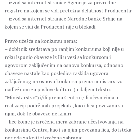
– izvod sa internet stranice Agencije za privredne
registre na koјem se vidi pretežna delatnost Producenta;
– izvod sa internet stranice Narodne banke Srbije na
koјem se vidi da Producent nije u blokadi.
Pravo učešća na konkursu nema:
– dobitnik sredstava po ranijim konkursima koji nije u
roku ispunio obaveze iz ili u vezi sa konkursom i
ugovorom zaključenim na osnovu konkursa, odnosno
obaveze nastale kao posledica raskida ugovora
zaključenog na osnovu konkursa prema ministarstvu
nadležnom za poslove kulture (u daljem tekstu:
”Ministarstvo”) i/ili prema Centru i/ili učesnicima u
realizaciji podržanih projekata, kao i lica povezana sa
njim, dok te obaveze ne izmiri;
– lice kome je izrečena mera zabrane učestvovanja na
konkursima Centra, kao i sa njim povezana lica, do isteka
perioda za koji je izrečena zabrana;