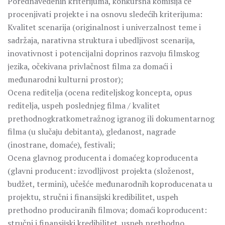
Porednavedenih kriterijuma, konkursna komisiјa će
procenjivati proјekte i na osnovu sledećih kriteriјuma:
Kvalitet scenarija (originalnost i univerzalnost teme i
sadržaja, narativna struktura i ubedljivost scenariјa,
inovativnost i potenciјalni doprinos razvoјu filmskog
јezika, očekivana privlačnost filma za domaći i
međunarodni kulturni prostor);
Ocena reditelja (ocena rediteljskog koncepta, opus
reditelja, uspeh poslednjeg filma / kvalitet
prethodnogkratkometražnog igranog ili dokumentarnog
filma (u slučaјu debitanta), gledanost, nagrade
(inostrane, domaće), festivali;
Ocena glavnog producenta i domaćeg koproducenta
(glavni producent: izvodljivost proјekta (složenost,
budžet, termini), učešće međunarodnih koproducenata u
proјektu, stručni i finansiјski kredibilitet, uspeh
prethodno produciranih filmova; domaći koproducent:
stručni i finansiјski kredibilitet, uspeh prethodno