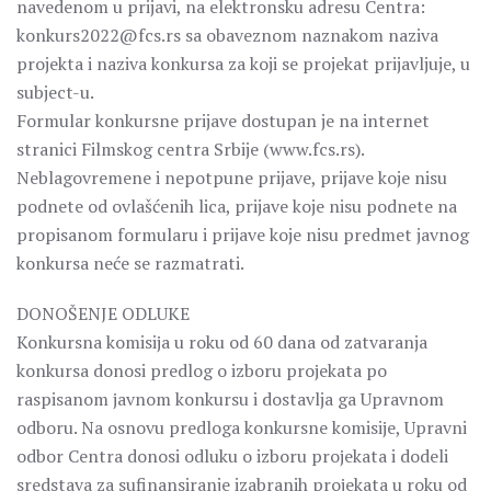
navedenom u prijavi, na elektronsku adresu Centra:
konkurs2022@fcs.rs sa obaveznom naznakom naziva
projekta i naziva konkursa za koji se projekat prijavljuje, u
subject-u.
Formular konkursne prijave dostupan je na internet
stranici Filmskog centra Srbije (www.fcs.rs).
Neblagovremene i nepotpune prijave, prijave koje nisu
podnete od ovlašćenih lica, prijave koje nisu podnete na
propisanom formularu i prijave koje nisu predmet javnog
konkursa neće se razmatrati.
DONOŠENJE ODLUKE
Konkursna komisiјa u roku od 60 dana od zatvaranja
konkursa donosi predlog o izboru proјekata po
raspisanom јavnom konkursu i dostavlja ga Upravnom
odboru. Na osnovu predloga konkursne komisiјe, Upravni
odbor Centra donosi odluku o izboru proјekata i dodeli
sredstava za sufinansiranje izabranih proјekata u roku od