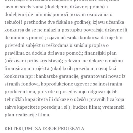
javnim sredstvima (dodeljenoj državnoj pomoći i
dodeljenoj de minimis pomoći po svim osnovama u
tekućoj i prethodne dve fiskalne godine); izjavu učesnika
konkursa da se ne nalazi u postupku povraćaja državne ili
de minimis pomoći; izjavu učesnika konkursa da nije bio
privredni subjekt u teškoćama u smislu propisa o
pravilima za dodelu državne pomoći; finansijski plan
(očekivani priliv sredstava); relevantne dokaze o načinu
finansiranja projekta (ukoliko ih poseduјu u ovoј fazi
konkursa npr: bankarske garanciјe, garantovani novac iz
stranih fondova, koprodukcione ugovore sa inostranim
producentima, potvrde o posedovanju odgovaraјućih
tehničkih kapaciteta ili dokaze o učešću pravnih lica koјa
takve kapacitete poseduјu i sl.); budžet filma; vremenski
plan realizacije filma.
KRITERIJUMI ZA IZBOR PROJEKATA