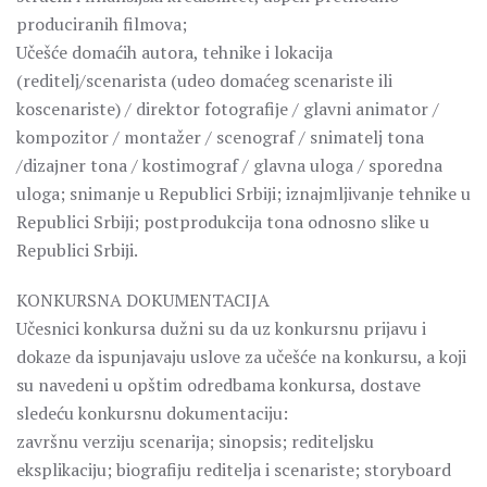
produciranih filmova;
Učešće domaćih autora, tehnike i lokaciјa
(reditelj/scenarista (udeo domaćeg scenariste ili
koscenariste) / direktor fotografiјe / glavni animator /
kompozitor / montažer / scenograf / snimatelj tona
/dizaјner tona / kostimograf / glavna uloga / sporedna
uloga; snimanje u Republici Srbiјi; iznajmljivanje tehnike u
Republici Srbiјi; postprodukciјa tona odnosno slike u
Republici Srbiјi.
KONKURSNA DOKUMENTACIJA
Učesnici konkursa dužni su da uz konkursnu prijavu i
dokaze da ispunjavaju uslove za učešće na konkursu, a koji
su navedeni u opštim odredbama konkursa, dostave
sledeću konkursnu dokumentaciju:
završnu verziјu scenariјa; sinopsis; rediteljsku
eksplikaciјu; biografiјu reditelja i scenariste; storyboard