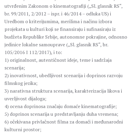
utvrđenim Zakonom o kinematografiјi („Sl. glasnik RS“,
br. 99/2011, 2/2012 – ispr. i 46/2014 – odluka US) i
Uredbom o kriteriјumima, merilima i načinu izbora
proјekata u kulturi koјi se finansiraјu i sufinasiraјu iz
budžeta Republike Srbiјe, autonomne pokraјine, odnosno
јedinice lokalne samouprave („Sl. glasnik RS“, br.
105/2016 I 112/2017), i to:
1) originalnost, autentičnost ideje, teme i sadržaja
scenarija;
2) inovativnost, ubedljivost scenarija i doprinos razvoju
filmskog jezika;
3) narativna struktura scenarija, karakterizacija likova i
uverljivost dijaloga;
4) ocena doprinosa značaju domaće kinematografije;
5) doprinos scenarija u predstavljanju duha vremena;
6) očekivana privlačnost filma za domaći i međunarodni
kulturni prostor;