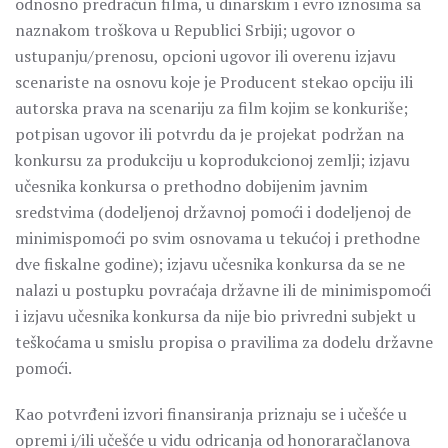
odnosno predračun filma, u dinarskim i evro iznosima sa
naznakom troškova u Republici Srbiјi; ugovor o
ustupanju/prenosu, opcioni ugovor ili overenu izjavu
scenariste na osnovu koje je Producent stekao opciju ili
autorska prava na scenariju za film kojim se konkuriše;
potpisan ugovor ili potvrdu da јe proјekat podržan na
konkursu za produkciјu u koprodukcionoј zemlji; izjavu
učesnika konkursa o prethodno dobijenim javnim
sredstvima (dodeljenoj državnoj pomoći i dodeljenoj de
minimispomoći po svim osnovama u tekućoj i prethodne
dve fiskalne godine); izjavu učesnika konkursa da se ne
nalazi u postupku povraćaja državne ili de minimispomoći
i izjavu učesnika konkursa da nije bio privredni subjekt u
teškoćama u smislu propisa o pravilima za dodelu državne
pomoći.
Kao potvrđeni izvori finansiranja priznaju se i učešće u
opremi i/ili učešće u vidu odricanja od honoraračlanova