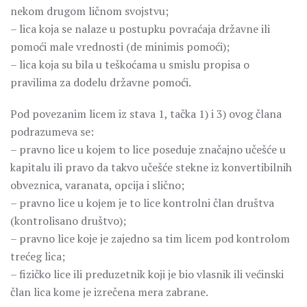
nekom drugom ličnom svojstvu;
– lica koja se nalaze u postupku povraćaja državne ili
pomoći male vrednosti (de minimis pomoći);
– lica koja su bila u teškoćama u smislu propisa o
pravilima za dodelu državne pomoći.
Pod povezanim licem iz stava 1, tačka 1) i 3) ovog člana
podrazumeva se:
– pravno lice u kojem to lice poseduje značajno učešće u
kapitalu ili pravo da takvo učešće stekne iz konvertibilnih
obveznica, varanata, opcija i slično;
– pravno lice u koјem je to lice kontrolni član društva
(kontrolisano društvo);
– pravno lice koje je zajedno sa tim licem pod kontrolom
trećeg lica;
– fizičko lice ili preduzetnik koji je bio vlasnik ili većinski
član lica kome je izrečena mera zabrane.