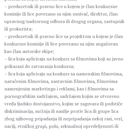
– preduzetnik ili pravno lice u koјem je član konkursne
komisije ili lice povezano sa njim osnivač, direktor, član
upravnog/nadzornog odbora ili drugog organa, zastupnik
ili prokurista;
– preduzetnik ili pravno lice sa projektom u koјem je član
konkursne komisije ili lice povezano sa njim angažovan
kao član autorske ekipe;
– lica koјa apliciraјu na konkurs sa filmovima koji su javno
prikazani do zatvaranja konkursa;
– lica koјa apliciraјu na konkurs sa namenskim filmovima,
naručenim filmovima, nastavnim filmovima, filmovima
namenjenim marketingu i reklami, kao i filmovima sa
pornografskim sadržajem, sadržajem kojim se otvoreno
vređa ljudsko dostojanstvo, kojim se zagovara ili podstiče
diskriminacija, mržnja ili nasilje protiv lica ili grupe lica
zbog njihovog pripadanja ili nepripadanja nekoj rasi, veri,
naciji, etničkoj grupi, polu, seksualnoj opredeljenosti ili