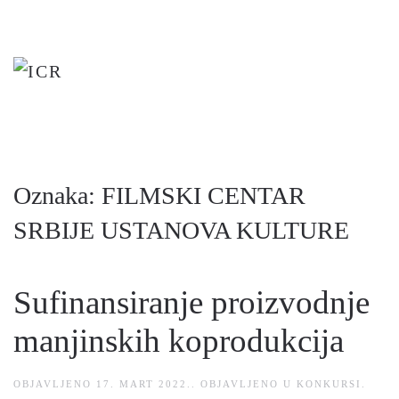
Skip
to
main
content
Oznaka:
FILMSKI CENTAR
SRBIJE USTANOVA KULTURE
Sufinansiranje proizvodnje
manjinskih koprodukcija
OBJAVLJENO
17. MART 2022.
. OBJAVLJENO U
KONKURSI
.