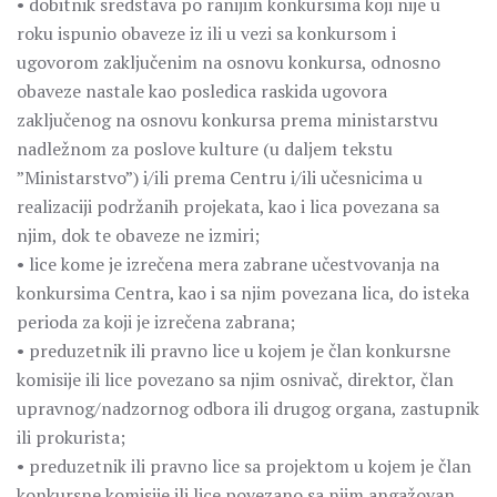
• dobitnik sredstava po ranijim konkursima koji nije u
roku ispunio obaveze iz ili u vezi sa konkursom i
ugovorom zaključenim na osnovu konkursa, odnosno
obaveze nastale kao posledica raskida ugovora
zaključenog na osnovu konkursa prema ministarstvu
nadležnom za poslove kulture (u daljem tekstu
”Ministarstvo”) i/ili prema Centru i/ili učesnicima u
realizaciji podržanih projekata, kao i lica povezana sa
njim, dok te obaveze ne izmiri;
• lice kome je izrečena mera zabrane učestvovanja na
konkursima Centra, kao i sa njim povezana lica, do isteka
perioda za koji je izrečena zabrana;
• preduzetnik ili pravno lice u koјem je član konkursne
komisije ili lice povezano sa njim osnivač, direktor, član
upravnog/nadzornog odbora ili drugog organa, zastupnik
ili prokurista;
• preduzetnik ili pravno lice sa projektom u koјem je član
konkursne komisije ili lice povezano sa njim angažovan