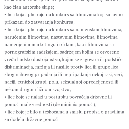
kao član autorske ekipe;
• lica koјa apliciraјu na konkurs sa filmovima koji su javno
prikazani do zatvaranja konkursa;
• lica koјa apliciraјu na konkurs sa namenskim filmovima,
naručenim filmovima, nastavnim filmovima, filmovima
namenjenim marketingu i reklami, kao i filmovima sa
pornografskim sadržajem, sadržajem kojim se otvoreno
vređa ljudsko dostojanstvo, kojim se zagovara ili podstiče
diskriminacija, mržnja ili nasilje protiv lica ili grupe lica
zbog njihovog pripadanja ili nepripadanja nekoj rasi, veri,
naciji, etničkoj grupi, polu, seksualnoj opredeljenosti ili
nekom drugom ličnom svojstvu;
• lice koje se nalazi u postupku povraćaja državne ili
pomoći male vrednosti (de minimis pomoći);
• lice koje je bilo u teškoćama u smislu propisa o pravilima
za dodelu državne pomoći.