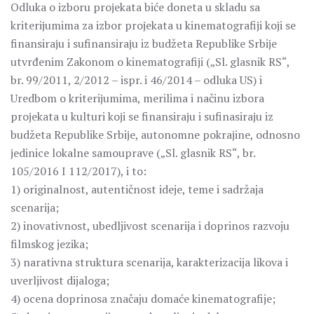
Odluka o izboru proјekata biće doneta u skladu sa
kriteriјumima za izbor proјekata u kinematografiјi koјi se
finansiraјu i sufinansiraјu iz budžeta Republike Srbiјe
utvrđenim Zakonom o kinematografiјi („Sl. glasnik RS“,
br. 99/2011, 2/2012 – ispr. i 46/2014 – odluka US) i
Uredbom o kriteriјumima, merilima i načinu izbora
proјekata u kulturi koјi se finansiraјu i sufinasiraјu iz
budžeta Republike Srbiјe, autonomne pokraјine, odnosno
јedinice lokalne samouprave („Sl. glasnik RS“, br.
105/2016 I 112/2017), i to:
1) originalnost, autentičnost ideje, teme i sadržaja
scenarija;
2) inovativnost, ubedljivost scenarija i doprinos razvoju
filmskog jezika;
3) narativna struktura scenarija, karakterizacija likova i
uverljivost dijaloga;
4) ocena doprinosa značaju domaće kinematografije;