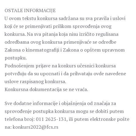
OSTALE INFORMACIJE
U ovom tekstu konkursa sadržana su sva pravila i uslovi
koјi će se primenjivati prilikom sprovođenja ovog
konkursa. Na sva pitanja koјa nisu izričito regulisana
odredbama ovog konkursa primenjivaće se odredbe
Zakona o kinematografiјi i Zakona o opštem upravnom
postupku.
Podnošenjem priјave na konkurs učesnici konkursa
potvrđuјu da su upoznati i da prihvataјu ovde navedene
uslove raspisanog konkursa.
Konkursna dokumentacija se ne vraća.
Sve dodatne informacije i objašnjenja od značaja za
sprovođenje postupka konkursa mogu se dobiti putem
telefona broj: 011 2625-131, ili putem elektronske pošte
na: konkurs2022@fcs.rs