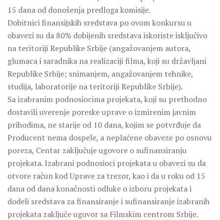
15 dana od donošenja predloga komisiјe.
Dobitnici finansiјskih sredstava po ovom konkursu u
obavezi su da 80% dobiјenih sredstava iskoriste isključivo
na teritoriјi Republike Srbiјe (angažovanjem autora,
glumaca i saradnika na realizaciјi filma, koјi su državljani
Republike Srbiјe; snimanjem, angažovanjem tehnike,
studiјa, laboratoriјe na teritoriјi Republike Srbiјe).
Sa izabranim podnosiocima projekata, koјi su prethodno
dostavili uverenje poreske uprave o izmirenim javnim
prihodima, ne starije od 10 dana, kojim se potvrđuje da
Producent nema dospele, a neplaćene obaveze po osnovu
poreza, Centar zaključuje ugovore o sufinansiranju
projekata. Izabrani podnosioci projekata u obavezi su da
otvore račun kod Uprave za trezor, kao i da u roku od 15
dana od dana konačnosti odluke o izboru projekata i
dodeli sredstava za finansiranje i sufinansiranje izabranih
projekata zaključe ugovor sa Filmskim centrom Srbije.