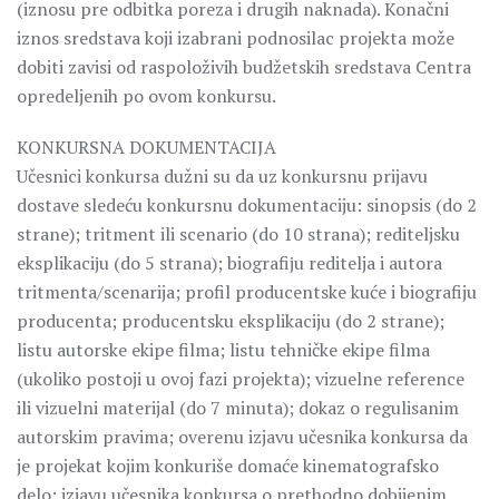
(iznosu pre odbitka poreza i drugih naknada). Konačni
iznos sredstava koji izabrani podnosilac projekta može
dobiti zavisi od raspoloživih budžetskih sredstava Centra
opredeljenih po ovom konkursu.
KONKURSNA DOKUMENTACIJA
Učesnici konkursa dužni su da uz konkursnu prijavu
dostave sledeću konkursnu dokumentaciju: sinopsis (do 2
strane); tritment ili scenario (do 10 strana); rediteljsku
eksplikaciјu (do 5 strana); biografiјu reditelja i autora
tritmenta/scenarija; profil producentske kuće i biografiju
producenta; producentsku eksplikaciju (do 2 strane);
listu autorske ekipe filma; listu tehničke ekipe filma
(ukoliko postoji u ovoj fazi projekta); vizuelne reference
ili vizuelni materijal (do 7 minuta); dokaz o regulisanim
autorskim pravima; overenu izjavu učesnika konkursa da
je projekat kojim konkuriše domaće kinematografsko
delo; izjavu učesnika konkursa o prethodno dobijenim