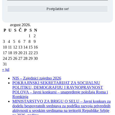
avgust 2026.
P
U
S
Č
P
S
N
1
2
3
4
5
6
7
8
9
10
11
12
13
14
15
16
17
18
19
20
21
22
23
24
25
26
27
28
29
30
31
« jul
NIS – Zajednici zajedno 2026
POKRAJINSKI SEKRETARIJAT ZA SOCIJALNU
POLITIKU, DEMOGRAFIJU I RAVNOPRAVNOST
POLOVA – Javni konkursi – unapređenje položaja Roma i
Romkinja
MINISTARSTVO ZA BRIGU O SELU – Javni konkurs za
dodelu bespovratnih sredstava za podršku razvoja privrednih
aktivnosti u seoskim sredinama na teritoriji Republike Srbije