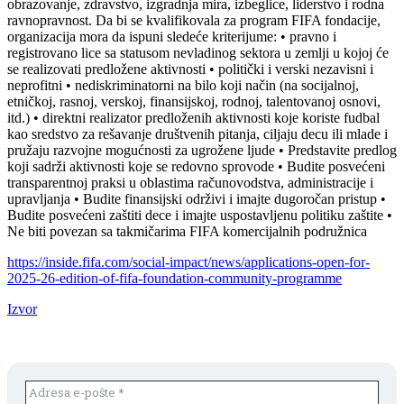
obrazovanje, zdravstvo, izgradnja mira, izbeglice, liderstvo i rodna
ravnopravnost. Da bi se kvalifikovala za program FIFA fondacije,
organizacija mora da ispuni sledeće kriterijume: • pravno i
registrovano lice sa statusom nevladinog sektora u zemlji u kojoj će
se realizovati predložene aktivnosti • politički i verski nezavisni i
neprofitni • nediskriminatorni na bilo koji način (na socijalnoj,
etničkoj, rasnoj, verskoj, finansijskoj, rodnoj, talentovanoj osnovi,
itd.) • direktni realizator predloženih aktivnosti koje koriste fudbal
kao sredstvo za rešavanje društvenih pitanja, ciljaju decu ili mlade i
pružaju razvojne mogućnosti za ugrožene ljude • Predstavite predlog
koji sadrži aktivnosti koje se redovno sprovode • Budite posvećeni
transparentnoj praksi u oblastima računovodstva, administracije i
upravljanja • Budite finansijski održivi i imajte dugoročan pristup •
Budite posvećeni zaštiti dece i imajte uspostavljenu politiku zaštite •
Ne biti povezan sa takmičarima FIFA komercijalnih podružnica
https://inside.fifa.com/social-impact/news/applications-open-for-
2025-26-edition-of-fifa-foundation-community-programme
Izvor