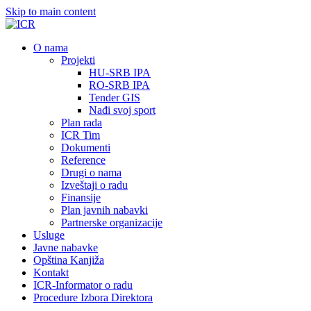
Skip to main content
О nama
Projekti
HU-SRB IPA
RO-SRB IPA
Tender GIS
Nađi svoj sport
Plan rada
ICR Tim
Dokumenti
Reference
Drugi o nama
Izveštaji o radu
Finansije
Plan javnih nabavki
Partnerske organizacije
Usluge
Javne nabavke
Opština Kanjiža
Kontakt
ICR-Informator o radu
Procedure Izbora Direktora