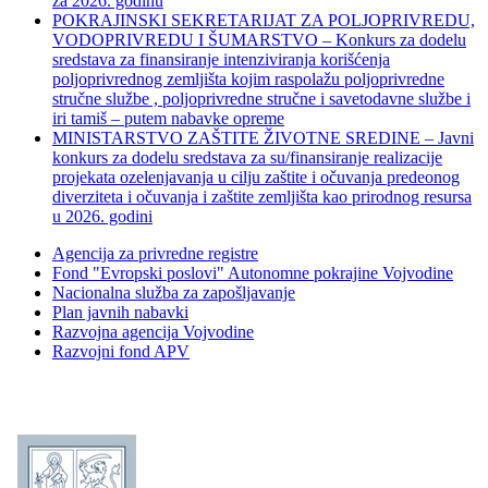
za 2026. godinu
POKRAJINSKI SEKRETARIJAT ZA POLJOPRIVREDU,
VODOPRIVREDU I ŠUMARSTVO – Konkurs za dodelu
sredstava za finansiranje intenziviranja korišćenja
poljoprivrednog zemljišta kojim raspolažu poljoprivredne
stručne službe , poljoprivredne stručne i savetodavne službe i
iri tamiš ‒ putem nabavke opreme
MINISTARSTVO ZAŠTITE ŽIVOTNE SREDINE – Javni
konkurs za dodelu sredstava za su/finansiranje realizacije
projekata ozelenjavanja u cilju zaštite i očuvanja predeonog
diverziteta i očuvanja i zaštite zemljišta kao prirodnog resursa
u 2026. godini
Agencija za privredne registre
Fond "Evropski poslovi" Autonomne pokrajine Vojvodine
Nacionalna služba za zapošljavanje
Plan javnih nabavki
Razvojna agencija Vojvodine
Razvojni fond APV