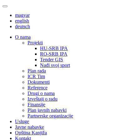
magyar
english
deutsch
О nama
Projekti
HU-SRB IPA
RO-SRB IPA
Tender GIS
Nađi svoj sport
Plan rada
ICR Tim
Dokumenti
Reference
Drugi o nama
Izveštaji o radu
Finansije
Plan javnih nabavki
Partnerske organizacije
Usluge
Javne nabavke
Opština Kanjiža
Kontakt