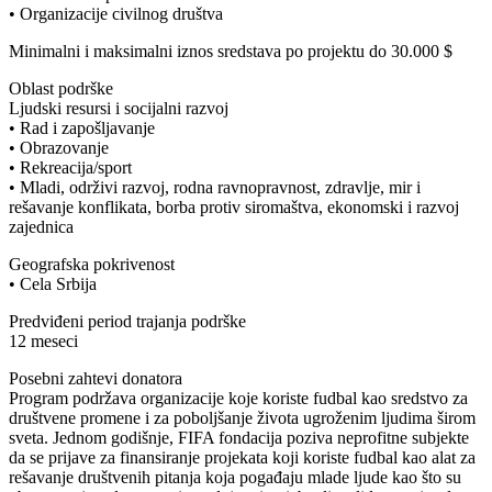
• Organizacije civilnog društva
Minimalni i maksimalni iznos sredstava po projektu do 30.000 $
Oblast podrške
Ljudski resursi i socijalni razvoj
• Rad i zapošljavanje
• Obrazovanje
• Rekreacija/sport
• Mladi, održivi razvoj, rodna ravnopravnost, zdravlje, mir i
rešavanje konflikata, borba protiv siromaštva, ekonomski i razvoj
zajednica
Geografska pokrivenost
• Cela Srbija
Predviđeni period trajanja podrške
12 meseci
Posebni zahtevi donatora
Program podržava organizacije koje koriste fudbal kao sredstvo za
društvene promene i za poboljšanje života ugroženim ljudima širom
sveta. Jednom godišnje, FIFA fondacija poziva neprofitne subjekte
da se prijave za finansiranje projekata koji koriste fudbal kao alat za
rešavanje društvenih pitanja koja pogađaju mlade ljude kao što su