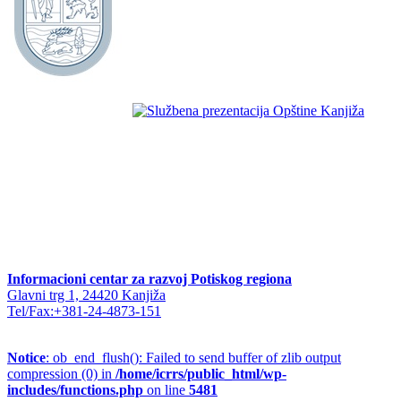
Informacioni centar za razvoj Potiskog regiona
Glavni trg 1, 24420 Kanjiža
Tel/Fax:+381-24-4873-151
Notice
: ob_end_flush(): Failed to send buffer of zlib output
compression (0) in
/home/icrrs/public_html/wp-
includes/functions.php
on line
5481