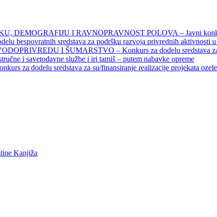
DEMOGRAFIJU I RAVNOPRAVNOST POLOVA – Javni konkursi – 
povratnih sredstava za podršku razvoja privrednih aktivnosti u seo
EDU I ŠUMARSTVO – Konkurs za dodelu sredstava za finansiran
 stručne i savetodavne službe i iri tamiš ‒ putem nabavke opreme
elu sredstava za su/finansiranje realizacije projekata ozelenjavan