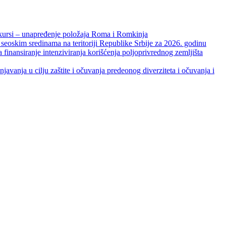
unapređenje položaja Roma i Romkinja
skim sredinama na teritoriji Republike Srbije za 2026. godinu
je intenziviranja korišćenja poljoprivrednog zemljišta
ja u cilju zaštite i očuvanja predeonog diverziteta i očuvanja i