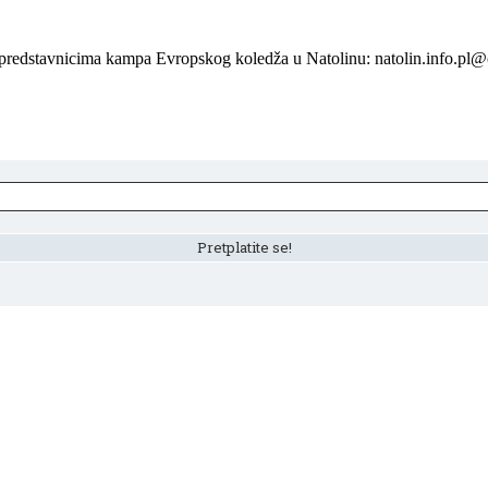
 predstavnicima kampa Evropskog koledža u Natolinu: natolin.info.pl