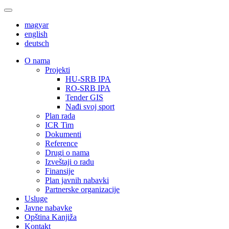
magyar
english
deutsch
О nama
Projekti
HU-SRB IPA
RO-SRB IPA
Tender GIS
Nađi svoj sport
Plan rada
ICR Tim
Dokumenti
Reference
Drugi o nama
Izveštaji o radu
Finansije
Plan javnih nabavki
Partnerske organizacije
Usluge
Javne nabavke
Opština Kanjiža
Kontakt