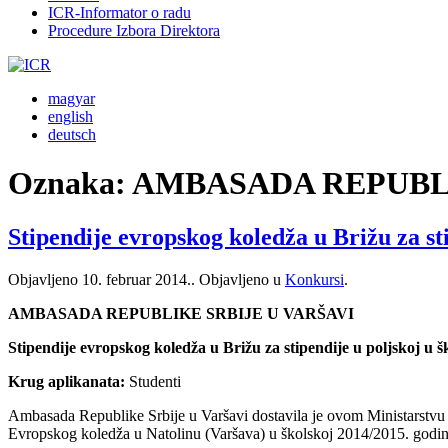
ICR-Informator o radu
Procedure Izbora Direktora
magyar
english
deutsch
Oznaka:
AMBASADA REPUBLI
Stipendije evropskog koledža u Brižu za sti
Objavljeno
10. februar 2014.
. Objavljeno u
Konkursi
.
AMBASADA REPUBLIKE SRBIJE U VARŠAVI
Stipendije evropskog koledža u Brižu za stipendije u poljskoj u š
Krug aplikanata:
Studenti
Ambasada Republike Srbije u Varšavi dostavila je ovom Ministarstvu 
Evropskog koledža u Natolinu (Varšava) u školskoj 2014/2015. godin