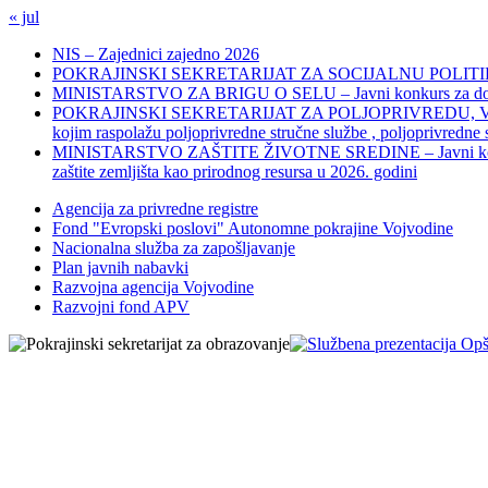
« jul
NIS – Zajednici zajedno 2026
POKRAJINSKI SEKRETARIJAT ZA SOCIJALNU POLITIKU, 
MINISTARSTVO ZA BRIGU O SELU – Javni konkurs za dodelu bes
POKRAJINSKI SEKRETARIJAT ZA POLJOPRIVREDU, VODOPRIVR
kojim raspolažu poljoprivredne stručne službe , poljoprivredne
MINISTARSTVO ZAŠTITE ŽIVOTNE SREDINE – Javni konkurs za dod
zaštite zemljišta kao prirodnog resursa u 2026. godini
Agencija za privredne registre
Fond "Evropski poslovi" Autonomne pokrajine Vojvodine
Nacionalna služba za zapošljavanje
Plan javnih nabavki
Razvojna agencija Vojvodine
Razvojni fond APV