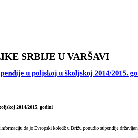
KE SRBIJE U VARŠAVI
pendije u poljskoj u školjskoj 2014/2015. go
koljskoj 2014/2015. godini
informaciju da je Evropski koledž u Brižu ponudio stipendije državlj
i.