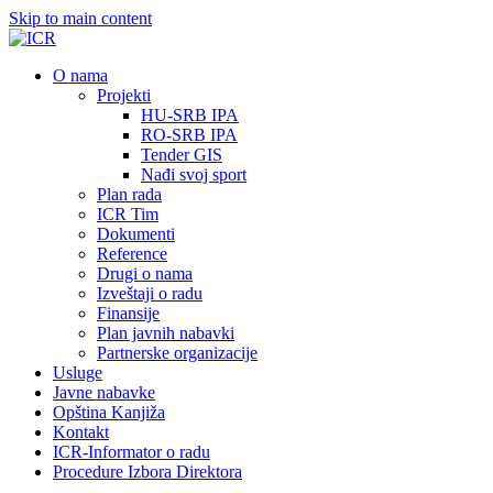
Skip to main content
О nama
Projekti
HU-SRB IPA
RO-SRB IPA
Tender GIS
Nađi svoj sport
Plan rada
ICR Tim
Dokumenti
Reference
Drugi o nama
Izveštaji o radu
Finansije
Plan javnih nabavki
Partnerske organizacije
Usluge
Javne nabavke
Opština Kanjiža
Kontakt
ICR-Informator o radu
Procedure Izbora Direktora