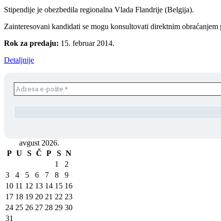
Stipendije je obezbedila regionalna Vlada Flandrije (Belgija).
Zainteresovani kandidati se mogu konsultovati direktnim obraćanjem
Rok za predaju:
15. februar 2014.
Detaljnije
avgust 2026.
P
U
S
Č
P
S
N
1
2
3
4
5
6
7
8
9
10
11
12
13
14
15
16
17
18
19
20
21
22
23
24
25
26
27
28
29
30
31