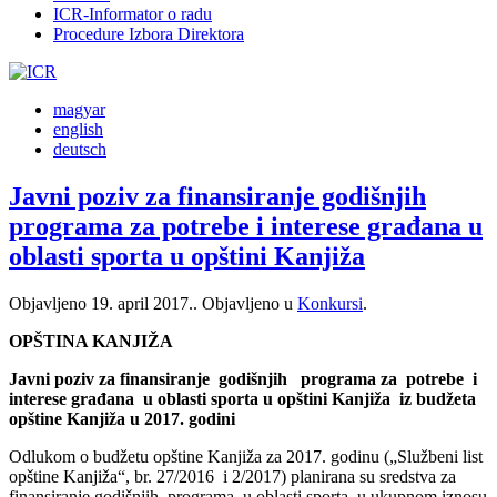
ICR-Informator o radu
Procedure Izbora Direktora
magyar
english
deutsch
Javni poziv za finansiranje godišnjih
programa za potrebe i interese građana u
oblasti sporta u opštini Kanjiža
Objavljeno
19. april 2017.
. Objavljeno u
Konkursi
.
OPŠTINA KANJIŽA
Javni poziv za finansiranje godišnjih programa za potrebe i
interese građana u oblasti sporta u opštini Kanjiža iz budžeta
opštine Kanjiža u 2017. godini
Odlukom o budžetu opštine Kanjiža za 2017. godinu („Službeni list
opštine Kanjiža“, br. 27/2016 i 2/2017) planirana su sredstva za
finansiranje godišnjih programa u oblasti sporta u ukupnom iznosu