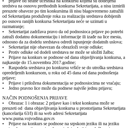
• prijave od strane učesnika na konkursu kojima su dodeljena
sredstva na osnovu prethodnih konkursa Sekretarijata, a nisu izmirili
preuzete obaveze po tim konkursima ili nisu blagovremeno zatražili
od Sekretarijata produženje roka za realizaciju sredstava dobijenih
po osnovu ranijih konkursa Sekretarijata neće se uzimati u
razmatranje;
• Sekretarijat zadržava pravo da od podnosioca prijave po potrebi
zatraži dodatnu dokumentaciju i informacije ili izađe na lice mesta,
odnosno da za dodelu sredstava odredi ispunjenje dodatnih uslova;
• Sekretarijat nije obavezan da obrazloži svoje odluke;
• Protiv odluke od dodeli sredstava ne može se uložiti žalba;
• Prijave na konkurs se podnose od dana objavljivanja konkursa, a
najkasnije do 15.novembra 2017.godine;
• Raspodela sredstava po konkursu vršiće se do utroška sredstava
opredeljenih konkursom, u roku od 45 dana od dana podnošenja
prijave;
• Prijave i priložena dokumentacija se podnosiocima ne vraćaju;
• Jedno pravno lice može da podnese najviše jednu prijavu;
NAČIN PODNOŠENJA PRIJAVE
• Obrazac 1 i obrazac 2 prijave kao i tekst konkursa može se
preuzeti od dana objavljivanja konkursa u prostorijama Sekretarijata
(kancelarija 63/I) ili na web adresi Sekretarijata
www.puma.vojvodina.gov.rs
• Prijave na konkurs se podnose na srpskom jeziku ili na jeziku