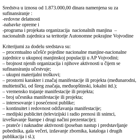
Sredstva u iznosu od 1.873.000,00 dinara namenjena su za
sufinansiranje :
-redovne delatnosti
-nabavke opreme i
-programa i projekata organizacija nacionalnih manjina –
nacionalnih zajednica sa teritorije Autonomne pokrajine Vojvodine
Kriterijumi za dodelu sredstava su:
– procentualno učešće pojedine nacionalne manjine-nacionalne
zajednice u ukupnoj manjinskoj populaciji u AP Vojvodini;
– brojnost njenih organizacija i njihove aktivnosti u čijem se
sufinansiranju učestvuje;
– ukupni materijalni troškovi;
– prostorni karakter i značaj manifestacije ili projekta (međunarodni,
multietnički, od šireg značaja, međuopštinski, lokalni itd.);
– vremensko trajanje manifestacije ili projekta;
– broj učesnika manifestacije ili projekta;
– interesovanje i posećenost publike;
– kontinuitet i redovnost održavanja manifestacije;
– medijski publicitet (televizijski i radio prenosi ili snimci,
izveštavanje štampe i drugi načini prezentacije);
– prateće i naknadne aktivnosti (poseban nastup i predstavljanje
pobednika, gala večeri, izdavanje zbornika, kataloga i drugih
publikacija i sl.);