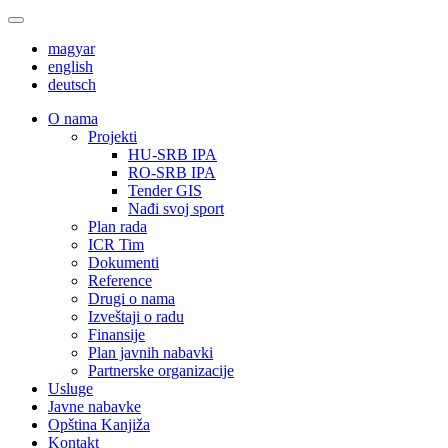
magyar
english
deutsch
О nama
Projekti
HU-SRB IPA
RO-SRB IPA
Tender GIS
Nađi svoj sport
Plan rada
ICR Tim
Dokumenti
Reference
Drugi o nama
Izveštaji o radu
Finansije
Plan javnih nabavki
Partnerske organizacije
Usluge
Javne nabavke
Opština Kanjiža
Kontakt