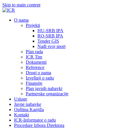
Skip to main content
О nama
Projekti
HU-SRB IPA
RO-SRB IPA
Tender GIS
Nađi svoj sport
Plan rada
ICR Tim
Dokumenti
Reference
Drugi o nama
Izveštaji o radu
Finansije
Plan javnih nabavki
Partnerske organizacije
Usluge
Javne nabavke
Opština Kanjiža
Kontakt
ICR-Informator o radu
Procedure Izbora Direktora