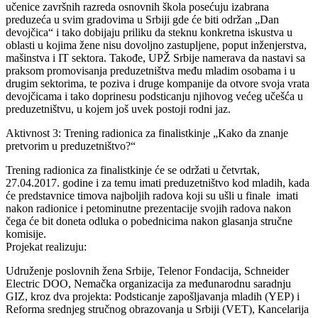
učenice završnih razreda osnovnih škola posećuju izabrana
preduzeća u svim gradovima u Srbiji gde će biti održan „Dan
devojčica“ i tako dobijaju priliku da steknu konkretna iskustva u
oblasti u kojima žene nisu dovoljno zastupljene, poput inženjerstva,
mašinstva i IT sektora. Takođe, UPŽ Srbije namerava da nastavi sa
praksom promovisanja preduzetništva među mladim osobama i u
drugim sektorima, te poziva i druge kompanije da otvore svoja vrata
devojčicama i tako doprinesu podsticanju njihovog većeg učešća u
preduzetništvu, u kojem još uvek postoji rodni jaz.
Aktivnost 3: Trening radionica za finalistkinje „Kako da znanje
pretvorim u preduzetništvo?“
Trening radionica za finalistkinje će se održati u četvrtak,
27.04.2017. godine i za temu imati preduzetništvo kod mladih, kada
će predstavnice timova najboljih radova koji su ušli u finale imati
nakon radionice i petominutne prezentacije svojih radova nakon
čega će bit doneta odluka o pobednicima nakon glasanja stručne
komisije.
Projekat realizuju:
Udruženje poslovnih žena Srbije, Telenor Fondacija, Schneider
Electric DOO, Nemačka organizacija za međunarodnu saradnju
GIZ, kroz dva projekta: Podsticanje zapošljavanja mladih (YEP) i
Reforma srednjeg stručnog obrazovanja u Srbiji (VET), Kancelarija