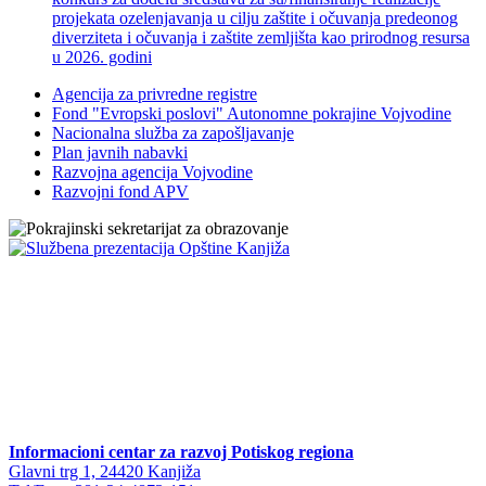
projekata ozelenjavanja u cilju zaštite i očuvanja predeonog
diverziteta i očuvanja i zaštite zemljišta kao prirodnog resursa
u 2026. godini
Agencija za privredne registre
Fond "Evropski poslovi" Autonomne pokrajine Vojvodine
Nacionalna služba za zapošljavanje
Plan javnih nabavki
Razvojna agencija Vojvodine
Razvojni fond APV
Informacioni centar za razvoj Potiskog regiona
Glavni trg 1, 24420 Kanjiža