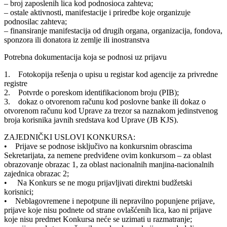
– broj zaposlenih lica kod podnosioca zahteva;
– ostale aktivnosti, manifestacije i priredbe koje organizuje
podnosilac zahteva;
– finansiranje manifestacija od drugih organa, organizacija, fondova,
sponzora ili donatora iz zemlje ili inostranstva
Potrebna dokumentacija koja se podnosi uz prijavu
1. Fotokopija rešenja o upisu u registar kod agencije za privredne
registre
2. Potvrde o poreskom identifikacionom broju (PIB);
3. dokaz o otvorenom računu kod poslovne banke ili dokaz o
otvorenom računu kod Uprave za trezor sa naznakom jedinstvenog
broja korisnika javnih sredstava kod Uprave (JB KJS).
ZAJEDNIČKI USLOVI KONKURSA:
• Prijave se podnose isključivo na konkursnim obrascima
Sekretarijata, za nemene predviđene ovim konkursom – za oblast
obrazovanje obrazac 1, za oblast nacionalnih manjina-nacionalnih
zajednica obrazac 2;
• Na Konkurs se ne mogu prijavljivati direktni budžetski
korisnici;
• Neblagovremene i nepotpune ili nepravilno popunjene prijave,
prijave koje nisu podnete od strane ovlašćenih lica, kao ni prijave
koje nisu predmet Konkursa neće se uzimati u razmatranje;