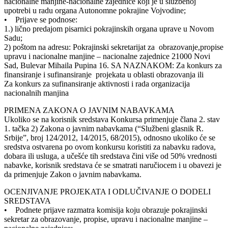
nacionalne manjine-nacionalne zajednice koji je u službenoj
upotrebi u radu organa Autonomne pokrajine Vojvodine;
• Prijave se podnose:
1.) lično predajom pisarnici pokrajinskih organa uprave u Novom
Sadu;
2) poštom na adresu: Pokrajinski sekretarijat za obrazovanje,propise
upravu i nacionalne manjine – nacionalne zajednice 21000 Novi
Sad, Bulevar Mihaila Pupina 16. SA NAZNAKOM: Za konkurs za
finansiranje i sufinansiranje projekata u oblasti obrazovanja ili
Za konkurs za sufinansiranje aktivnosti i rada organizacija
nacionalnih manjina
PRIMENA ZAKONA O JAVNIM NABAVKAMA
Ukoliko se na korisnik sredstava Konkursa primenjuje člana 2. stav
1. tačka 2) Zakona o javnim nabavkama (“Službeni glasnik R.
Srbije”, broj 124/2012, 14/2015, 68/2015), odnosno ukoliko će se
sredstva ostvarena po ovom konkursu koristiti za nabavku radova,
dobara ili usluga, a učešće tih sredstava čini više od 50% vrednosti
nabavke, korisnik sredstava će se smatrati naručiocem i u obavezi je
da primenjuje Zakon o javnim nabavkama.
OCENJIVANJE PROJEKATA I ODLUČIVANJE O DODELI
SREDSTAVA
• Podnete prijave razmatra komisija koju obrazuje pokrajinski
sekretar za obrazovanje, propise, upravu i nacionalne manjine –