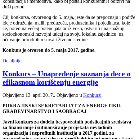
konsultacija i mentorstva, kako bi postali konkurentni i održivi na
duži period.
Cilj konkursa, otvorenog do 5. maja, jeste da se prepoznaju i podrže
ideje udruženja, malih preduzeća, preduzetnika i pojedinaca, koje
će, pored najvećeg potencijala održivosti, ostvariti i najsnažniji
socioekonomski razvojni uticaj na svoju lokalnu zajednicu, uz
očuvanje prirodnih resursa i životne sredine.
Konkurs je otvoren do 5. maja 2017. godine.
Detaljnije
Konkurs – Unapređenje saznanja dece o
efikasnom korišćenju energije
Objavljeno
13. april 2017.
. Objavljeno u
Konkursi
.
POKRAJINSKI SEKRETARIJAT ZA ENERGETIKU,
GRAĐEVINARSTVO I SAOBRAĆAJ
Javni konkurs za dodelu bespovratnih podsticajnih sredstava
za finansiranje i sufinansiranje projekata nevladinih
organizacija i neprofitnih institucija u 2017.godini, za
unapređenje saznanja dece u predškolskim ustanovama, kao i