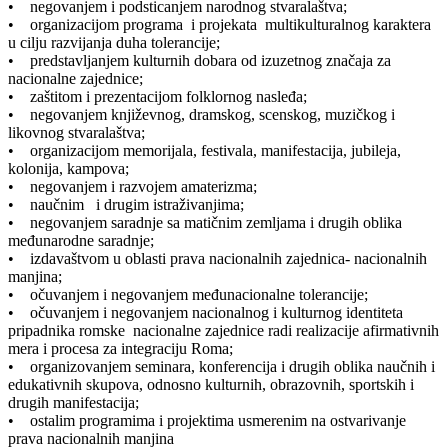
• negovanjem i podsticanjem narodnog stvaralaštva;
• organizacijom programa i projekata multikulturalnog karaktera
u cilju razvijanja duha tolerancije;
• predstavljanjem kulturnih dobara od izuzetnog značaja za
nacionalne zajednice;
• zaštitom i prezentacijom folklornog nasleđa;
• negovanjem književnog, dramskog, scenskog, muzičkog i
likovnog stvaralaštva;
• organizacijom memorijala, festivala, manifestacija, jubileja,
kolonija, kampova;
• negovanjem i razvojem amaterizma;
• naučnim i drugim istraživanjima;
• negovanjem saradnje sa matičnim zemljama i drugih oblika
međunarodne saradnje;
• izdavaštvom u oblasti prava nacionalnih zajednica- nacionalnih
manjina;
• očuvanjem i negovanjem međunacionalne tolerancije;
• očuvanjem i negovanjem nacionalnog i kulturnog identiteta
pripadnika romske nacionalne zajednice radi realizacije afirmativnih
mera i procesa za integraciju Roma;
• organizovanjem seminara, konferencija i drugih oblika naučnih i
edukativnih skupova, odnosno kulturnih, obrazovnih, sportskih i
drugih manifestacija;
• ostalim programima i projektima usmerenim na ostvarivanje
prava nacionalnih manjina