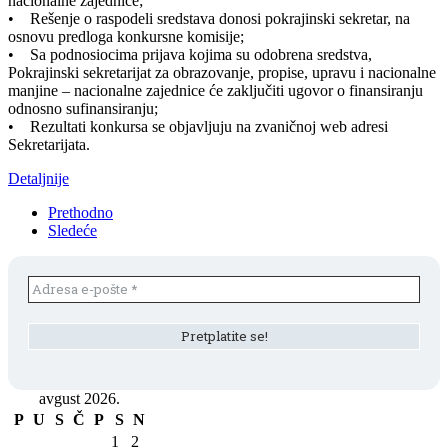
nacionalne zajednice;
• Rešenje o raspodeli sredstava donosi pokrajinski sekretar, na
osnovu predloga konkursne komisije;
• Sa podnosiocima prijava kojima su odobrena sredstva,
Pokrajinski sekretarijat za obrazovanje, propise, upravu i nacionalne
manjine – nacionalne zajednice će zaključiti ugovor o finansiranju
odnosno sufinansiranju;
• Rezultati konkursa se objavljuju na zvaničnoj web adresi
Sekretarijata.
Detaljnije
Prethodno
Sledeće
avgust 2026.
P
U
S
Č
P
S
N
1
2