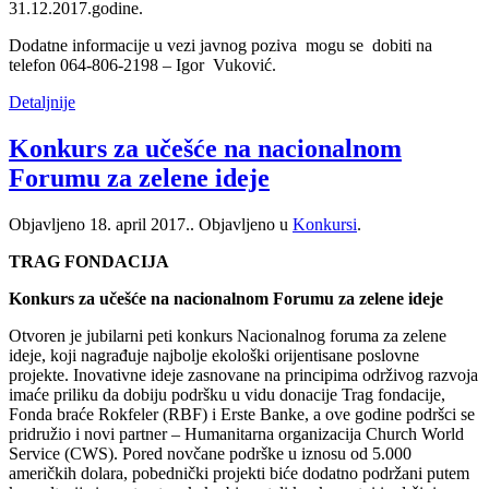
31.12.2017.godine.
Dodatne informacije u vezi javnog poziva mogu se dobiti na
telefon 064-806-2198 – Igor Vuković.
Detaljnije
Konkurs za učešće na nacionalnom
Forumu za zelene ideje
Objavljeno
18. april 2017.
. Objavljeno u
Konkursi
.
TRAG FONDACIJA
Konkurs za učešće na nacionalnom Forumu za zelene ideje
Otvoren je jubilarni peti konkurs Nacionalnog foruma za zelene
ideje, koji nagrađuje najbolje ekološki orijentisane poslovne
projekte. Inovativne ideje zasnovane na principima održivog razvoja
imaće priliku da dobiju podršku u vidu donacije Trag fondacije,
Fonda braće Rokfeler (RBF) i Erste Banke, a ove godine podršci se
pridružio i novi partner – Humanitarna organizacija Church World
Service (CWS). Pored novčane podrške u iznosu od 5.000
američkih dolara, pobednički projekti biće dodatno podržani putem