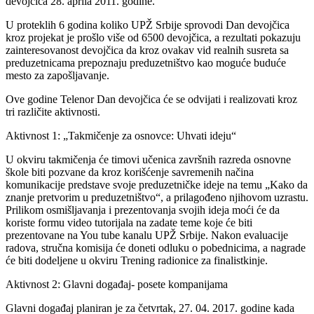
devojčica 28. aprila 2011. godine.
U proteklih 6 godina koliko UPŽ Srbije sprovodi Dan devojčica
kroz projekat je prošlo više od 6500 devojčica, a rezultati pokazuju
zainteresovanost devojčica da kroz ovakav vid realnih susreta sa
preduzetnicama prepoznaju preduzetništvo kao moguće buduće
mesto za zapošljavanje.
Ove godine Telenor Dan devojčica će se odvijati i realizovati kroz
tri različite aktivnosti.
Aktivnost 1: „Takmičenje za osnovce: Uhvati ideju“
U okviru takmičenja će timovi učenica završnih razreda osnovne
škole biti pozvane da kroz korišćenje savremenih načina
komunikacije predstave svoje preduzetničke ideje na temu „Kako da
znanje pretvorim u preduzetništvo“, a prilagođeno njihovom uzrastu.
Prilikom osmišljavanja i prezentovanja svojih ideja moći će da
koriste formu video tutorijala na zadate teme koje će biti
prezentovane na You tube kanalu UPŽ Srbije. Nakon evaluacije
radova, stručna komisija će doneti odluku o pobednicima, a nagrade
će biti dodeljene u okviru Trening radionice za finalistkinje.
Aktivnost 2: Glavni događaj- posete kompanijama
Glavni događaj planiran je za četvrtak, 27. 04. 2017. godine kada