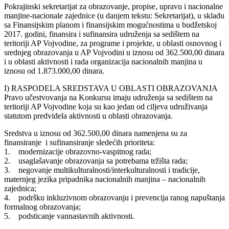
Pokrajinski sekretarijat za obrazovanje, propise, upravu i nacionalne
manjine-nacionale zajednice (u danjem tekstu: Sekretarijat), u skladu
sa Finansijskim planom i finansijskim mogućnostima u budžetskoj
2017. godini, finansira i sufinansira udruženja sa sedištem na
teritoriji AP Vojvodine, za programe i projekte, u oblasti osnovnog i
srednjeg obrazovanja u AP Vojvodini u iznosu od 362.500,00 dinara
i u oblasti aktivnosti i rada organizacija nacionalnih manjina u
iznosu od 1.873.000,00 dinara.
I) RASPODELA SREDSTAVA U OBLASTI OBRAZOVANJA
Pravo učestvovanja na Konkursu imaju udruženja sa sedištem na
teritoriji AP Vojvodine koja su kao jedan od ciljeva udruživanja
statutom predvidela aktivnosti u oblasti obrazovanja.
Sredstva u iznosu od 362.500,00 dinara namenjena su za
finansiranje i sufinansiranje sledećih prioriteta:
1. modernizacije obrazovno-vaspitnog rada;
2. usaglašavanje obrazovanja sa potrebama tržišta rada;
3. negovanje multikulturalnosti/interkulturalnosti i tradicije,
maternjeg jezika pripadnika nacionalnih manjina – nacionalnih
zajednica;
4. podršku inkluzivnom obrazovanju i prevencija ranog napuštanja
formalnog obrazovanja;
5. podsticanje vannastavnih aktivnosti.