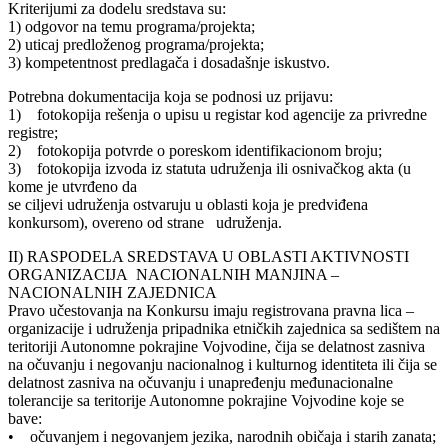
Kriterijumi za dodelu sredstava su:
1) odgovor na temu programa/projekta;
2) uticaj predloženog programa/projekta;
3) kompetentnost predlagača i dosadašnje iskustvo.
Potrebna dokumentacija koja se podnosi uz prijavu:
1) fotokopija rešenja o upisu u registar kod agencije za privredne
registre;
2) fotokopija potvrde o poreskom identifikacionom broju;
3) fotokopija izvoda iz statuta udruženja ili osnivačkog akta (u
kome je utvrđeno da
se ciljevi udruženja ostvaruju u oblasti koja je predviđena
konkursom), overeno od strane udruženja.
II) RASPODELA SREDSTAVA U OBLASTI AKTIVNOSTI
ORGANIZACIJA NACIONALNIH MANJINA –
NACIONALNIH ZAJEDNICA
Pravo učestovanja na Konkursu imaju registrovana pravna lica –
organizacije i udruženja pripadnika etničkih zajednica sa sedištem na
teritoriji Autonomne pokrajine Vojvodine, čija se delatnost zasniva
na očuvanju i negovanju nacionalnog i kulturnog identiteta ili čija se
delatnost zasniva na očuvanju i unapređenju međunacionalne
tolerancije sa teritorije Autonomne pokrajine Vojvodine koje se
bave:
• očuvanjem i negovanjem jezika, narodnih običaja i starih zanata;