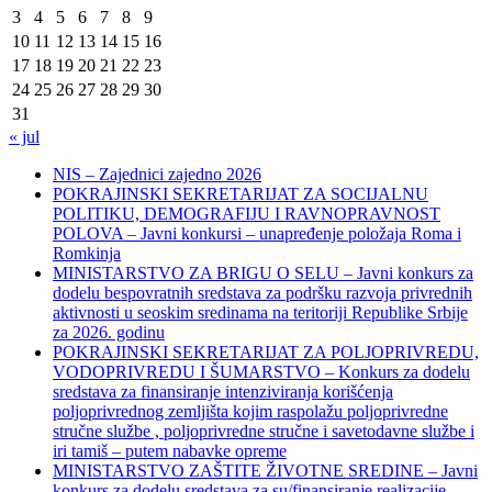
3
4
5
6
7
8
9
10
11
12
13
14
15
16
17
18
19
20
21
22
23
24
25
26
27
28
29
30
31
« jul
NIS – Zajednici zajedno 2026
POKRAJINSKI SEKRETARIJAT ZA SOCIJALNU
POLITIKU, DEMOGRAFIJU I RAVNOPRAVNOST
POLOVA – Javni konkursi – unapređenje položaja Roma i
Romkinja
MINISTARSTVO ZA BRIGU O SELU – Javni konkurs za
dodelu bespovratnih sredstava za podršku razvoja privrednih
aktivnosti u seoskim sredinama na teritoriji Republike Srbije
za 2026. godinu
POKRAJINSKI SEKRETARIJAT ZA POLJOPRIVREDU,
VODOPRIVREDU I ŠUMARSTVO – Konkurs za dodelu
sredstava za finansiranje intenziviranja korišćenja
poljoprivrednog zemljišta kojim raspolažu poljoprivredne
stručne službe , poljoprivredne stručne i savetodavne službe i
iri tamiš ‒ putem nabavke opreme
MINISTARSTVO ZAŠTITE ŽIVOTNE SREDINE – Javni
konkurs za dodelu sredstava za su/finansiranje realizacije