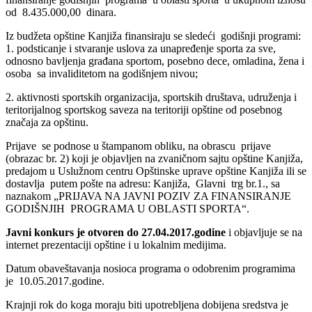
od 8.435.000,00 dinara.
Iz budžeta opštine Kanjiža finansiraju se sledeći godišnji programi:
1. podsticanje i stvaranje uslova za unapređenje sporta za sve,
odnosno bavljenja građana sportom, posebno dece, omladina, žena i
osoba sa invaliditetom na godišnjem nivou;
2. aktivnosti sportskih organizacija, sportskih društava, udruženja i
teritorijalnog sportskog saveza na teritoriji opštine od posebnog
značaja za opštinu.
Prijave se podnose u štampanom obliku, na obrascu prijave
(obrazac br. 2) koji je objavljen na zvaničnom sajtu opštine Kanjiža,
predajom u Uslužnom centru Opštinske uprave opštine Kanjiža ili se
dostavlja putem pošte na adresu: Kanjiža, Glavni trg br.1., sa
naznakom „PRIJAVA NA JAVNI POZIV ZA FINANSIRANJE
GODIŠNJIH PROGRAMA U OBLASTI SPORTA“.
Javni konkurs je otvoren do 27.04.2017.godine
i objavljuje se na
internet prezentaciji opštine i u lokalnim medijima.
Datum obaveštavanja nosioca programa o odobrenim programima
je 10.05.2017.godine.
Krajnji rok do koga moraju biti upotrebljena dobijena sredstva je