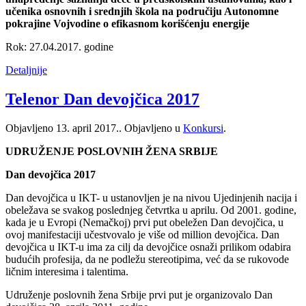
učenika osnovnih i srednjih škola na područiju Autonomne
pokrajine Vojvodine o efikasnom korišćenju energije
Rok: 27.04.2017. godine
Detaljnije
Telenor Dan devojčica 2017
Objavljeno
13. april 2017.
. Objavljeno u
Konkursi
.
UDRUŽENJE POSLOVNIH ŽENA SRBIJE
Dan devojčica 2017
Dan devojčica u IKT- u ustanovljen je na nivou Ujedinjenih nacija i
obeležava se svakog poslednjeg četvrtka u aprilu. Od 2001. godine,
kada je u Evropi (Nemačkoj) prvi put obeležen Dan devojčica, u
ovoj manifestaciji učestvovalo je više od million devojčica. Dan
devojčica u IKT-u ima za cilj da devojčice osnaži prilikom odabira
budućih profesija, da ne podležu stereotipima, već da se rukovode
ličnim interesima i talentima.
Udruženje poslovnih žena Srbije prvi put je organizovalo Dan