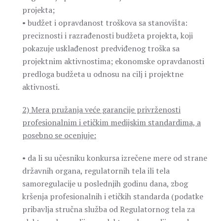
projekta;
• budžet i opravdanost troškova sa stanovišta:
preciznosti i razrađenosti budžeta projekta, koji
pokazuje usklađenost predviđenog troška sa
projektnim aktivnostima; ekonomske opravdanosti
predloga budžeta u odnosu na cilj i projektne
aktivnosti.
2) Mera pružanja veće garancije privrženosti
profesionalnim i etičkim medijskim standardima, a
posebno se ocenjuje:
• da li su učesniku konkursa izrečene mere od strane
državnih organa, regulatornih tela ili tela
samoregulacije u poslednjih godinu dana, zbog
kršenja profesionalnih i etičkih standarda (podatke
pribavlja stručna služba od Regulatornog tela za