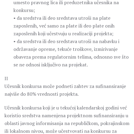
umesto pravnog lica ili preduzetnika učesnika na
konkursu;
• da sredstva ili deo sredstava utroši na plate
zaposlenih, već samo za plate ili deo plate onih
zaposlenih koji učestvuju u realizaciji projekta;
• da sredstva ili deo sredstava utroši na nabavku i
održavanje opreme, tekuće troškove, izmirivanje
obaveza prema regulatornim telima, odnosno sve što
se ne odnosi isključivo na projekat.
II
Učesnik konkursa može podneti zahtev za sufinansiranje
najviše do 80% vrednosti projekta.
Učesnik konkursa koji je u tekućoj kalendarskoj godini već
koristio sredstva namenjena projektnom sufinansiranju u
oblasti javnog informisanja na republičkom, pokrajinskom
ili lokalnom nivou, može učestvovati na konkursu za