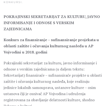
KONKURSI
.
POKRAJINSKI SEKRETARIJAT ZA KULTURU, JAVNO
INFORMISANJE I ODNOSE S VERSKIM
ZAJEDNICAMA
Konkurs za finansiranje – sufinansiranje projekata u
oblasti zaštite i očuvanja kulturnog nasleđa u AP
Vojvodini u 2018. godini
Pokrajinski sekretarijat za kulturu, javno informisanje i
odnose s verskim zajednicama (u daljem tekstu:
Sekretarijat) finansiraće – sufinansiraće projekte u oblasti
zaštite i očuvanja kulturnog nasleđa, koje realizuju
jedinice lokalnih samouprava, ustanove kulture – osim
ustanova čiji je osnivač AP Vojvodina i udruženja
registrovana za obavljanje delatnosti kulture, shodno