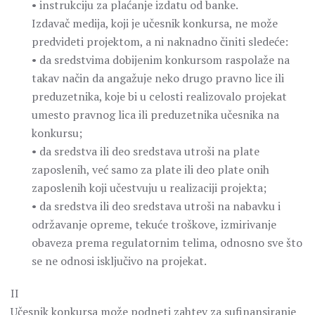
• instrukciju za plaćanje izdatu od banke.
Izdavač medija, koji je učesnik konkursa, ne može
predvideti projektom, a ni naknadno činiti sledeće:
• da sredstvima dobijenim konkursom raspolaže na
takav način da angažuje neko drugo pravno lice ili
preduzetnika, koje bi u celosti realizovalo projekat
umesto pravnog lica ili preduzetnika učesnika na
konkursu;
• da sredstva ili deo sredstava utroši na plate
zaposlenih, već samo za plate ili deo plate onih
zaposlenih koji učestvuju u realizaciji projekta;
• da sredstva ili deo sredstava utroši na nabavku i
održavanje opreme, tekuće troškove, izmirivanje
obaveza prema regulatornim telima, odnosno sve što
se ne odnosi isključivo na projekat.
II
Učesnik konkursa može podneti zahtev za sufinansiranje