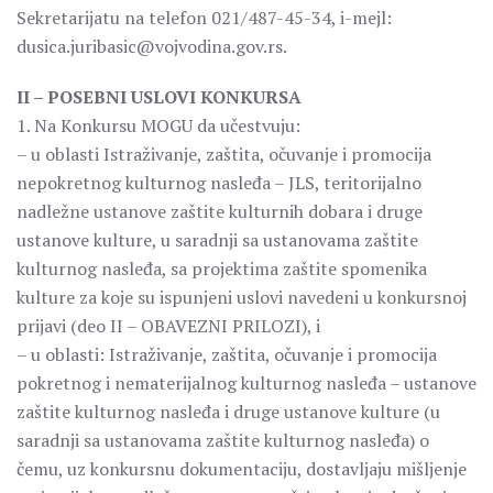
Sekretarijatu na telefon 021/487-45-34, i-mejl:
dusica.juribasic@vojvodina.gov.rs.
II – POSEBNI USLOVI KONKURSA
1. Na Konkursu MOGU da učestvuju:
– u oblasti Istraživanje, zaštita, očuvanje i promocija
nepokretnog kulturnog nasleđa – JLS, teritorijalno
nadležne ustanove zaštite kulturnih dobara i druge
ustanove kulture, u saradnji sa ustanovama zaštite
kulturnog nasleđa, sa projektima zaštite spomenika
kulture za koje su ispunjeni uslovi navedeni u konkursnoj
prijavi (deo II – OBAVEZNI PRILOZI), i
– u oblasti: Istraživanje, zaštita, očuvanje i promocija
pokretnog i nematerijalnog kulturnog nasleđa – ustanove
zaštite kulturnog nasleđa i druge ustanove kulture (u
saradnji sa ustanovama zaštite kulturnog nasleđa) o
čemu, uz konkursnu dokumentaciju, dostavljaju mišljenje