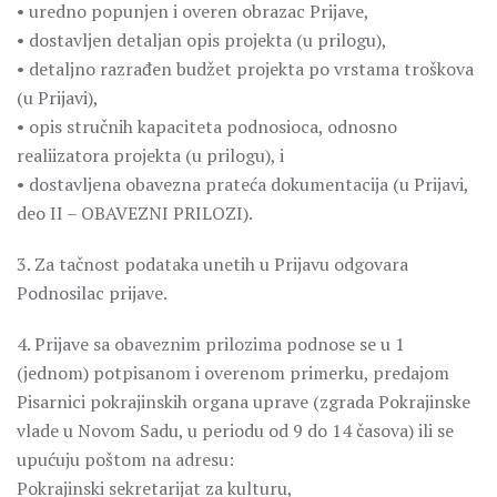
• uredno popunjen i overen obrazac Prijave,
• dostavljen detaljan opis projekta (u prilogu),
• detaljno razrađen budžet projekta po vrstama troškova
(u Prijavi),
• opis stručnih kapaciteta podnosioca, odnosno
realiizatora projekta (u prilogu), i
• dostavljena obavezna prateća dokumentacija (u Prijavi,
deo II – OBAVEZNI PRILOZI).
3. Za tačnost podataka unetih u Prijavu odgovara
Podnosilac prijave.
4. Prijave sa obaveznim prilozima podnose se u 1
(jednom) potpisanom i overenom primerku, predajom
Pisarnici pokrajinskih organa uprave (zgrada Pokrajinske
vlade u Novom Sadu, u periodu od 9 do 14 časova) ili se
upućuju poštom na adresu:
Pokrajinski sekretarijat za kulturu,