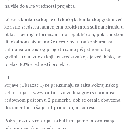
najviše do 80% vrednosti projekta.
Učesnik konkursa koji je u tekućoj kalendarskoj godini već
koristio sredstva namenjena projektnom sufinansiranju u
oblasti javnog informisanja na republičkom, pokrajinskom
ili lokalnom nivou, može učestvovati na konkursu za
sufinansiranje istog projekta samo još jednom u toj
godini, i to u iznosu koji, uz sredstva koja je već dobio, ne
prelazi 80% vrednosti projekta.
III
Prijave (Obrazac 1) se preuzimaju sa sajta Pokrajinskog
sekretarijata: www.kultura.vojvodina.gov.rs i podnose
redovnom poštom u 2 primerka, dok se ostala obavezna
dokumentacija šalje u 1 primerku, na adresu:
Pokrajinski sekretarijat za kulturu, javno informisanje i
odnose s verskim zajednicama,