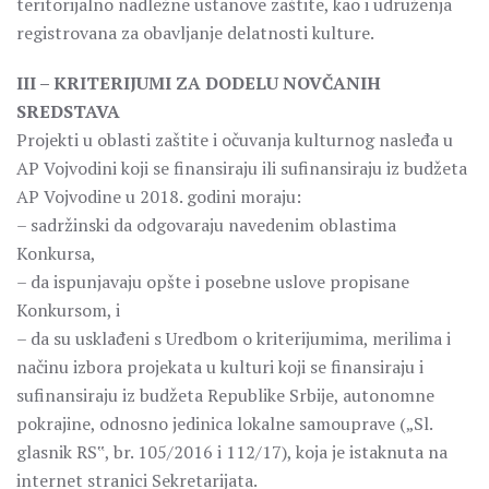
teritorijalno nadležne ustanove zaštite, kao i udruženja
registrovana za obavljanje delatnosti kulture.
III – KRITERIJUMI ZA DODELU NOVČANIH
SREDSTAVA
Projekti u oblasti zaštite i očuvanja kulturnog nasleđa u
AP Vojvodini koji se finansiraju ili sufinansiraju iz budžeta
AP Vojvodine u 2018. godini moraju:
– sadržinski da odgovaraju navedenim oblastima
Konkursa,
– da ispunjavaju opšte i posebne uslove propisane
Konkursom, i
– da su usklađeni s Uredbom o kriterijumima, merilima i
načinu izbora projekata u kulturi koji se finansiraju i
sufinansiraju iz budžeta Republike Srbije, autonomne
pokrajine, odnosno jedinica lokalne samouprave („Sl.
glasnik RS‟, br. 105/2016 i 112/17), koja je istaknuta na
internet stranici Sekretarijata.