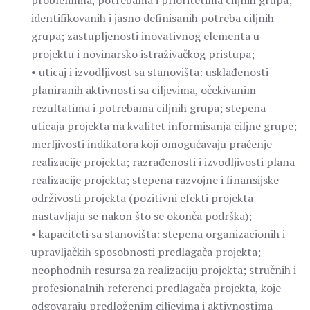
problemima, potrebama i prioritetima ciljnih grupa;
identifikovanih i jasno definisanih potreba ciljnih
grupa; zastupljenosti inovativnog elementa u
projektu i novinarsko istraživačkog pristupa;
• uticaj i izvodljivost sa stanovišta: usklađenosti
planiranih aktivnosti sa ciljevima, očekivanim
rezultatima i potrebama ciljnih grupa; stepena
uticaja projekta na kvalitet informisanja ciljne grupe;
merljivosti indikatora koji omogućavaju praćenje
realizacije projekta; razrađenosti i izvodljivosti plana
realizacije projekta; stepena razvojne i finansijske
održivosti projekta (pozitivni efekti projekta
nastavljaju se nakon što se okonča podrška);
• kapaciteti sa stanovišta: stepena organizacionih i
upravljačkih sposobnosti predlagača projekta;
neophodnih resursa za realizaciju projekta; stručnih i
profesionalnih referenci predlagača projekta, koje
odgovaraju predloženim ciljevima i aktivnostima