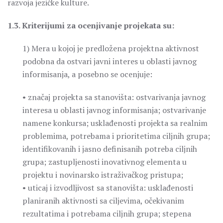
razvoja jezičke kulture.
1.3. Kriterijumi za ocenjivanje projekata su:
1) Mera u kojoj je predložena projektna aktivnost
podobna da ostvari javni interes u oblasti javnog
informisanja, a posebno se ocenjuje:
• značaj projekta sa stanovišta: ostvarivanja javnog
interesa u oblasti javnog informisanja; ostvarivanje
namene konkursa; usklađenosti projekta sa realnim
problemima, potrebama i prioritetima ciljnih grupa;
identifikovanih i jasno definisanih potreba ciljnih
grupa; zastupljenosti inovativnog elementa u
projektu i novinarsko istraživačkog pristupa;
• uticaj i izvodljivost sa stanovišta: usklađenosti
planiranih aktivnosti sa ciljevima, očekivanim
rezultatima i potrebama ciljnih grupa; stepena