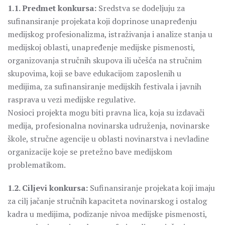
1.1. Predmet konkursa:
Sredstva se dodeljuju za
sufinansiranje projekata koji doprinose unapređenju
medijskog profesionalizma, istraživanja i analize stanja u
medijskoj oblasti, unapređenje medijske pismenosti,
organizovanja stručnih skupova ili učešća na stručnim
skupovima, koji se bave edukacijom zaposlenih u
medijima, za sufinansiranje medijskih festivala i javnih
rasprava u vezi medijske regulative.
Nosioci projekta mogu biti pravna lica, koja su izdavači
medija, profesionalna novinarska udruženja, novinarske
škole, stručne agencije u oblasti novinarstva i nevladine
organizacije koje se pretežno bave medijskom
problematikom.
1.2. Ciljevi konkursa:
Sufinansiranje projekata koji imaju
za cilj jačanje stručnih kapaciteta novinarskog i ostalog
kadra u medijima, podizanje nivoa medijske pismenosti,