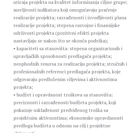
uticaja projekta na kvalitet informisanja ciljne grupe;
merljivosti indikatora koji omogućavaju praćenje
realizacije projekta; razrađenosti i izvodljivosti plana
realizacije projekta; stepena razvojne i finansijske
održivosti projekta (pozitivni efekti projekta
nastavljaju se nakon što se okonča podrška);
• kapaciteti sa stanovišta: stepena organizacionih i
upravljačkih sposobnosti predlagača projekta;
neophodnih resursa za realizaciju projekta; stručnih i
profesionalnih referenci predlagača projekta, koje
odgovaraju predloženim ciljevima i aktivnostima
projekta;
• budžet i opravdanost troškova sa stanovišta:
preciznosti i razrađenosti budžeta projekta, koji
pokazuje usklađenost predviđenog troška sa
projektnim aktivnostima; ekonomske opravdanosti
predloga budžeta u odnosu na cilj i projektne