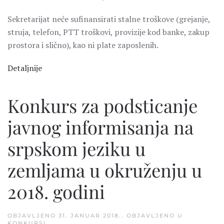
Sekretarijat neće sufinansirati stalne troškove (grejanje,
struja, telefon, PTT troškovi, provizije kod banke, zakup
prostora i slično), kao ni plate zaposlenih.
Detaljnije
Konkurs za podsticanje
javnog informisanja na
srpskom jeziku u
zemljama u okruženju u
2018. godini
OBJAVLJENO
31. JANUAR 2018.
. OBJAVLJENO U
KONKURSI
.