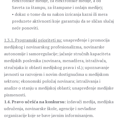
elektronske medije, za elektronske medije, a od
Saveta za štampu, za štampane i onlajn medije);
• dokaz o tome da su nakon izricanja kazni ili mera
preduzete aktivnosti koje garantuju da se sličan slučaj
neće ponoviti.
1.3.1. Programski prioriteti su:
unapređenje i promocija
medijskog i novinarskog profesionalizma, novinarske
autonomije i samoregulacije; jačanje stručnih kapaciteta
medijskih poslenika (novinara, menadžera, istraživača,
stručnjaka iz oblasti medijskog prava i sl.); upoznavanje
javnosti sa razvojem i novim dostignućima u medijskom
sektoru; ekonomski položaj novinara; istraživanja i
analize o stanju u medijskoj oblasti; unapređenje medijske
pismenosti.
1.4. Pravo učešća na konkursu:
izdavači medija, medijska
udruženja, novinarske škole, agencije i nevladine
organizacije koje se bave javnim informisanjem.