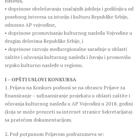
nasleđa,
• doprinose obeležavanju značajnih jubileja i godišnjica od
posebnog interesa za istoriju i kulturu Republike Srbije,
odnosno AP vojvodine,
• doprinose promovisanju kulturnog nasleđa Vojvodine u
drugim delovima Republike Srbije, i
• doprinose razvoju međuregionalne saradnje u oblasti
zaštite i očuvanja kulturnog nasleđa i čuvaju i promovišu
srpsko kulturno nasleđe u regionu.
I – OPŠTI USLOVI KONKURSA
1. Prijava na Konkurs podnosi se na obrascu Prijave za
finansiranje – sufinansiranje projekata u oblasti zaštite i
očuvanja kulturnog nasleđa u AP Vojvodini u 2018. godini
(koja se može preuzeti sa internet stranice Sekretarijata)
sa pratećom dokumentacijom.
2. Pod potpunom Prijavom podrazumeva se: