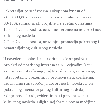
Zakonu o kulturi.
Sekretarijat će sredstvima u ukupnom iznosu od
7.000.000,00 dinara (slovima: sedammilionadinara i
00/100), sufinansirati projekte u sledećim oblastima:
1. Istraživanje, zaštita, očuvanje i promocija nepokretnog
kulturnog nasleđa, i
2. Istraživanje, zaštita, očuvanje i promocija pokretnog i
nematerijalnog kulturnog nasleđa.
U navedenim oblastima prioritetno će se podržati
projekti od posebnog interesa za AP Vojvodinu koji:
• doprinose istraživanju, zaštiti, očuvanju, valorizaciji,
interpretaciji, prezentaciji, promovisanju, korišćenju,
upravljanju i unapređenju dostupnosti nepokretnog,
pokretnog i nematerijalnog kulturnog nasleđa;
• doprinose obradi, evidentiranju i prezentovanju
kulturnog nasleđa u digitalnoj formi i novim medijima,