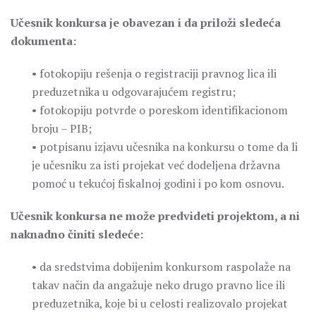
Učesnik konkursa je obavezan i da priloži sledeća
dokumenta:
• fotokopiju rešenja o registraciji pravnog lica ili
preduzetnika u odgovarajućem registru;
• fotokopiju potvrde o poreskom identifikacionom
broju – PIB;
• potpisanu izjavu učesnika na konkursu o tome da li
je učesniku za isti projekat već dodeljena državna
pomoć u tekućoj fiskalnoj godini i po kom osnovu.
Učesnik konkursa ne može predvideti projektom, a ni
naknadno činiti sledeće:
• da sredstvima dobijenim konkursom raspolaže na
takav način da angažuje neko drugo pravno lice ili
preduzetnika, koje bi u celosti realizovalo projekat