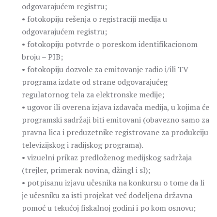
odgovarajućem registru;
• fotokopiju rešenja o registraciji medija u
odgovarajućem registru;
• fotokopiju potvrde o poreskom identifikacionom
broju – PIB;
• fotokopiju dozvole za emitovanje radio i/ili TV
programa izdate od strane odgovarajućeg
regulatornog tela za elektronske medije;
• ugovor ili overena izjava izdavača medija, u kojima će
programski sadržaji biti emitovani (obavezno samo za
pravna lica i preduzetnike registrovane za produkciju
televizijskog i radijskog programa).
• vizuelni prikaz predloženog medijskog sadržaja
(trejler, primerak novina, džingl i sl);
• potpisanu izjavu učesnika na konkursu o tome da li
je učesniku za isti projekat već dodeljena državna
pomoć u tekućoj fiskalnoj godini i po kom osnovu;