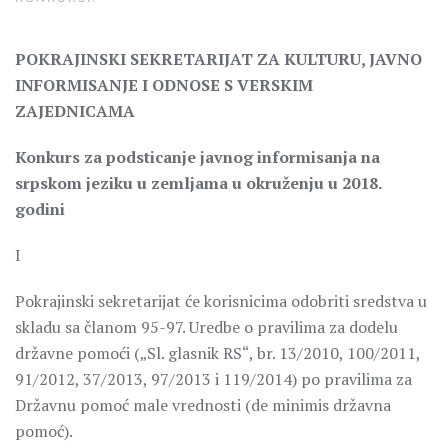
POKRAJINSKI SEKRETARIJAT ZA KULTURU, JAVNO
INFORMISANJE I ODNOSE S VERSKIM
ZAJEDNICAMA
Konkurs za podsticanje javnog informisanja na
srpskom jeziku u zemljama u okruženju u 2018.
godini
I
Pokrajinski sekretarijat će korisnicima odobriti sredstva u
skladu sa članom 95-97. Uredbe o pravilima za dodelu
državne pomoći („Sl. glasnik RS“, br. 13/2010, 100/2011,
91/2012, 37/2013, 97/2013 i 119/2014) po pravilima za
Državnu pomoć male vrednosti (de minimis državna
pomoć).