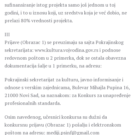
sufinansiranje istog projekta samo još jednom u toj
godini, i to u iznosu koji, uz sredstva koja je već dobio, ne
prelazi 80% vrednosti projekta.
III
Prijave (Obrazac 1) se preuzimaju sa sajta Pokrajinskog
sekretarijata: www.kultura.vojvodina.gov.rs i podnose
redovnom poštom u 2 primerka, dok se ostala obavezna
dokumentacija šalje u 1 primerku, na adresu:
Pokrajinski sekretarijat za kulturu, javno informisanje i
odnose s verskim zajednicama, Bulevar Mihajla Pupina 16,
21000 Novi Sad, sa naznakom: za Konkurs za unapređenje
profesionalnih standarda.
Osim navedenog, učesnici konkursa su dužni da
konkursnu prijavu (Obrazac 1) pošalju i elektronskom
poštom na adresu: mediji.psinf@gmail.com