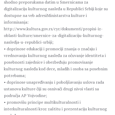
shodno preporukama datim u Smernicama za
digitalizaciju kulturnog nasleđa u Republici Srbiji koje su
dostupne na veb adresiMinistarstva kulture i
informisanja:
http://www.kultura.gov.rs/cyr/dokumenti/propisi-iz-
oblasti-kulture/smernice-za-digitalizaciju-kulturnog-
nasledja-u-republici-srbiji;
• doprinose edukaciji i promociji znanja o značaju i
vrednovanju kulturnog nasleđa za očuvanje identiteta i
posebnosti zajednice i obezbeđuju promovisanje
kulturnog nasleđa kod dece, mladih i osoba sa posebnim
potrebama;
• doprinose unapređivanju i poboljšavanju uslova rada
ustanova kulture čiji su osnivači drugi nivoi vlasti sa
područja AP Vojvodine;
• promovišu principe multikulturalnosti i
interkulturalnosti kroz zaštitu i prezentaciju kulturnog