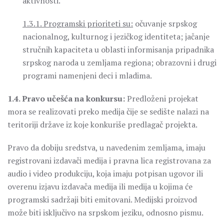
aktivnosti.
1.3.1. Programski prioriteti su:
očuvanje srpskog
nacionalnog, kulturnog i jezičkog identiteta; jačanje
stručnih kapaciteta u oblasti informisanja pripadnika
srpskog naroda u zemljama regiona; obrazovni i drugi
programi namenjeni deci i mladima.
1.4. Pravo učešća na konkursu:
Predloženi projekat
mora se realizovati preko medija čije se sedište nalazi na
teritoriji države iz koje konkuriše predlagač projekta.
Pravo da dobiju sredstva, u navedenim zemljama, imaju
registrovani izdavači medija i pravna lica registrovana za
audio i video produkciju, koja imaju potpisan ugovor ili
overenu izjavu izdavača medija ili medija u kojima će
programski sadržaji biti emitovani. Medijski proizvod
može biti isključivo na srpskom jeziku, odnosno pismu.