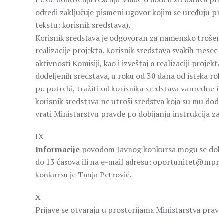
odredi zaključuje pismeni ugovor kojim se uređuju p
tekstu: korisnik sredstava).
Korisnik sredstava je odgovoran za namensko trošenj
realizacije projekta. Korisnik sredstava svakih mese
aktivnosti Komisiji, kao i izveštaj o realizaciji pro
dodeljenih sredstava, u roku od 30 dana od isteka ro
po potrebi, tražiti od korisnika sredstava vanredne
korisnik sredstava ne utroši sredstva koja su mu do
vrati Ministarstvu pravde po dobijanju instrukcija z
IX
Informacije
povodom Javnog konkursa mogu se dobi
do 13 časova ili na e-mail adresu: oportunitet@mpr
konkursu je Tanja Petrović.
X
Prijave se otvaraju u prostorijama Ministarstva prav