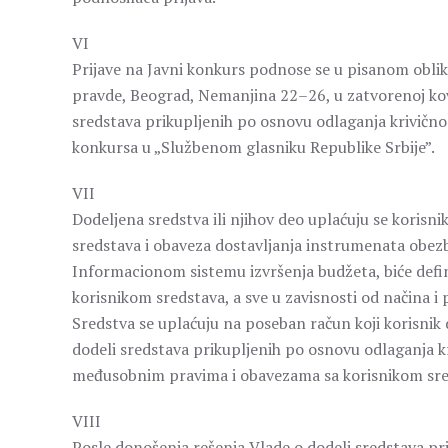
VI
Prijave na Javni konkurs podnose se u pisanom obli
pravde, Beograd, Nemanjina 22–26, u zatvorenoj ko
sredstava prikupljenih po osnovu odlaganja krivičn
konkursa u „Službenom glasniku Republike Srbije”.
VII
Dodeljena sredstva ili njihov deo uplaćuju se korisn
sredstava i obaveza dostavljanja instrumenata obez
Informacionom sistemu izvršenja budžeta, biće de
korisnikom sredstava, a sve u zavisnosti od načina i 
Sredstva se uplaćuju na poseban račun koji korisnik
dodeli sredstava prikupljenih po osnovu odlaganja k
međusobnim pravima i obavezama sa korisnikom sre
VIII
Posle donošenja rešenja Vlade o dodeli sredstava pri