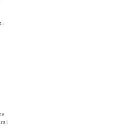
 i
me
ra i