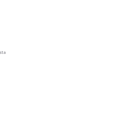
sta
a