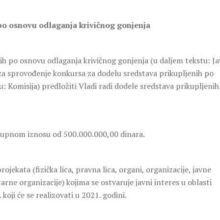
 po osnovu odlaganja krivičnog gonjenja
h po osnovu odlaganja krivičnog gonjenja (u daljem tekstu: Ja
a za sprovođenje konkursa za dodelu sredstava prikupljenih po
: Komisija) predložiti Vladi radi dodele sredstava prikupljenih
 ukupnom iznosu od 500.000.000,00 dinara.
jekata (fizička lica, pravna lica, organi, organizacije, javne
rne organizacije) kojima se ostvaruje javni interes u oblasti
koji će se realizovati u 2021. godini.