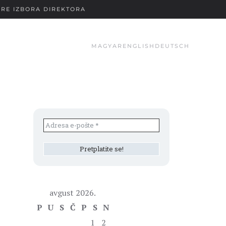
RE IZBORA DIREKTORA
MAGYAR
ENGLISH
DEUTSCH
avgust 2026.
P
U
S
Č
P
S
N
1
2