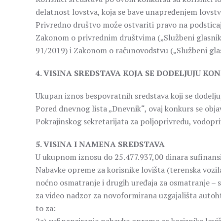
delatnost lovstva, koja se bave unapređenjem lovstva
Privredno društvo može ostvariti pravo na podsticaje
Zakonom o privrednim društvima („Službeni glasnik 
91/2019) i Zakonom o računovodstvu („Službeni glas
4. VISINA SREDSTAVA KOJA SE DODELJUJU K
Ukupan iznos bespovratnih sredstava koji se dodelju
Pored dnevnog lista „Dnevnik“, ovaj konkurs se objav
Pokrajinskog sekretarijata za poljoprivredu, vodopr
5. VISINA I NAMENA SREDSTAVA
U ukupnom iznosu do 25.477.937,00 dinara sufinansi
Nabavke opreme za korisnike lovišta (terenska vozil
noćno osmatranje i drugih uređaja za osmatranje – sp
za video nadzor za novoformirana uzgajališta autohton
to za: