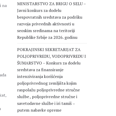
MINISTARSTVO ZA BRIGU O SELU –
i na
Javni konkurs za dodelu
bespovratnih sredstava za podršku
razvoja privrednih aktivnosti u
seoskim sredinama na teritoriji
Republike Srbije za 2026. godinu
POKRAJINSKI SEKRETARIJAT ZA
POLJOPRIVREDU, VODOPRIVREDU I
ŠUMARSTVO – Konkurs za dodelu
sredstava za finansiranje
rada
intenziviranja korišćenja
poljoprivrednog zemljišta kojim
raspolažu poljoprivredne stručne
kat,
službe , poljoprivredne stručne i
savetodavne službe i iri tamiš ‒
a
putem nabavke opreme