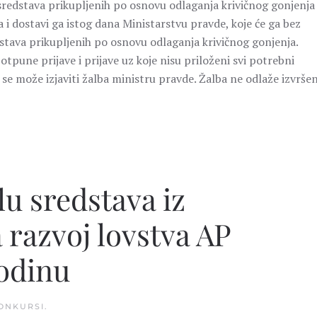
 sredstava prikupljenih po osnovu odlaganja krivičnog gonjenja
 i dostavi ga istog dana Ministarstvu pravde, koje će ga bez
edstava prikupljenih po osnovu odlaganja krivičnog gonjenja.
pune prijave i prijave uz koje nisu priloženi svi potrebni
e može izjaviti žalba ministru pravde. Žalba ne odlaže izvršen
u sredstava iz
 razvoj lovstva AP
godinu
ONKURSI
.