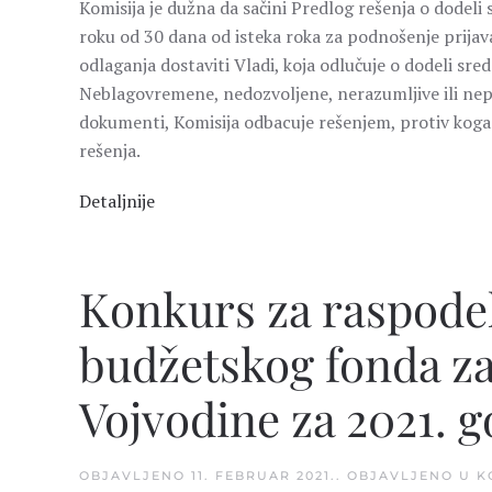
Komisija je dužna da sačini Predlog rešenja o dodeli
roku od 30 dana od isteka roka za podnošenje prijava
odlaganja dostaviti Vladi, koja odlučuje o dodeli sr
Neblagovremene, nedozvoljene, nerazumljive ili nepot
dokumenti, Komisija odbacuje rešenjem, protiv koga s
rešenja.
Detaljnije
Konkurs za raspodel
budžetskog fonda za
Vojvodine za 2021. 
OBJAVLJENO
11. FEBRUAR 2021.
. OBJAVLJENO U
K