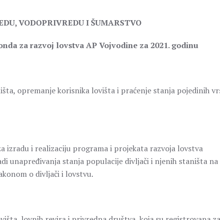
REDU, VODOPRIVREDU I ŠUMARSTVO
onda za razvoj lovstva AP Vojvodine za 2021. godinu
ništa, opremanje korisnika lovišta i praćenje stanja pojedinih vr
 izradu i realizaciju programa i projekata razvoja lovstva
adi unapređivanja stanja populacije divljači i njenih staništa na
konom o divljači i lovstvu.
išta, lovnih revira i privredna društva, koja su registrovana z