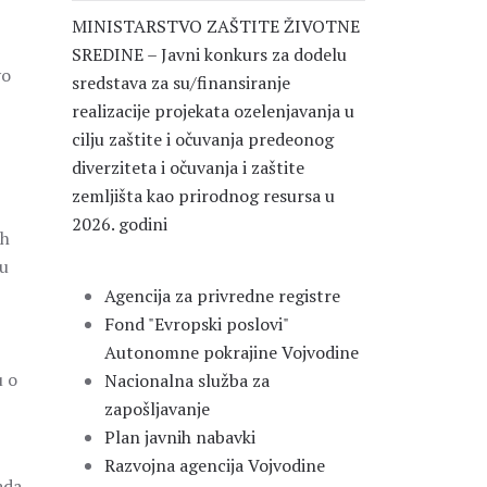
MINISTARSTVO ZAŠTITE ŽIVOTNE
SREDINE – Javni konkurs za dodelu
vo
sredstava za su/finansiranje
realizacije projekata ozelenjavanja u
cilju zaštite i očuvanja predeonog
diverziteta i očuvanja i zaštite
zemljišta kao prirodnog resursa u
2026. godini
ih
 u
Agencija za privredne registre
Fond "Evropski poslovi"
Autonomne pokrajine Vojvodine
u o
Nacionalna služba za
zapošljavanje
Plan javnih nabavki
Razvojna agencija Vojvodine
ada