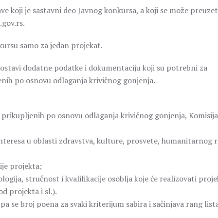
ve koji je sastavni deo Javnog konkursa, a koji se može preuzet
gov.rs.
kursu samo za jedan projekat.
dostavi dodatne podatke i dokumentaciju koji su potrebni za
enih po osnovu odlaganja krivičnog gonjenja.
 prikupljenih po osnovu odlaganja krivičnog gonjenja, Komisija
interesa u oblasti zdravstva, kulture, prosvete, humanitarnog 
cije projekta;
ija, stručnost i kvalifikacije osoblja koje će realizovati proje
 projekta i sl.).
a se broj poena za svaki kriterijum sabira i sačinjava rang list