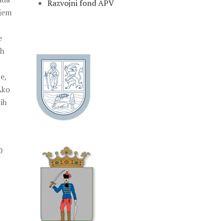
Razvojni fond APV
ljem
e
ih
e,
Ako
ih
0