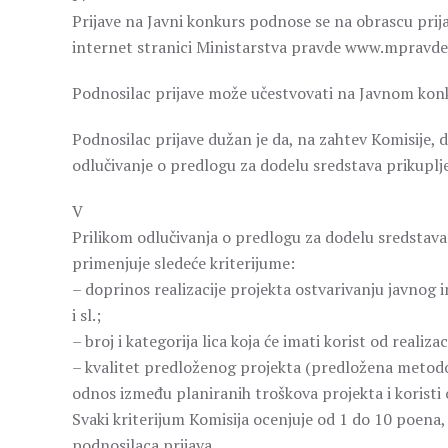
Prijave na Javni konkurs podnose se na obrascu prija
internet stranici Ministarstva pravde www.mpravde.
Podnosilac prijave može učestvovati na Javnom kon
Podnosilac prijave dužan je da, na zahtev Komisije, 
odlučivanje o predlogu za dodelu sredstava prikuplj
V
Prilikom odlučivanja o predlogu za dodelu sredstava
primenjuje sledeće kriterijume:
– doprinos realizacije projekta ostvarivanju javnog 
i sl.;
– broj i kategorija lica koja će imati korist od realiza
– kvalitet predloženog projekta (predložena metodolog
odnos između planiranih troškova projekta i koristi od
Svaki kriterijum Komisija ocenjuje od 1 do 10 poena, p
podnosilaca prijava.