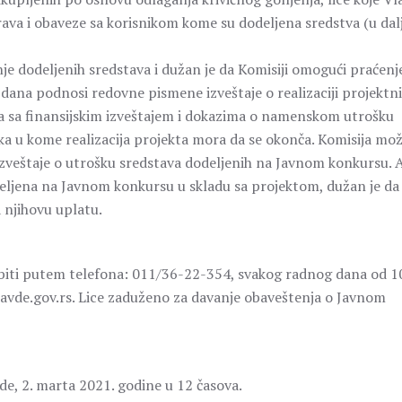
rava i obaveze sa korisnikom kome su dodeljena sredstva (u da
e dodeljenih sredstava i dužan je da Komisiji omogući praćenj
c dana podnosi redovne pismene izveštaje o realizaciji projektn
jekta sa finansijskim izveštajem i dokazima o namenskom utrošku
ka u kome realizacija projekta mora da se okonča. Komisija mož
 izveštaje o utrošku sredstava dodeljenih na Javnom konkursu. 
deljena na Javnom konkursu u skladu sa projektom, dužan je da 
a njihovu uplatu.
ti putem telefona: 011/36-22-354, svakog radnog dana od 1
avde.gov.rs. Lice zaduženo za davanje obaveštenja o Javnom
de, 2. marta 2021. godine u 12 časova.