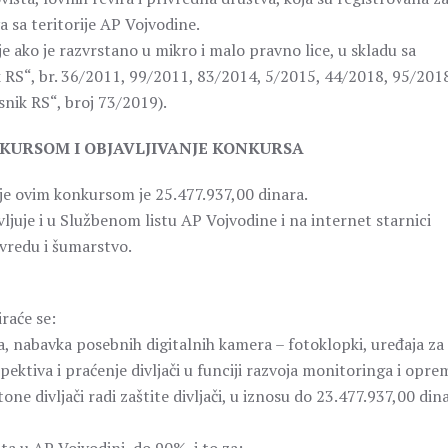
 sa teritorije AP Vojvodine.
 ako je razvrstano u mikro i malo pravno lice, u skladu sa
RS“, br. 36/2011, 99/2011, 83/2014, 5/2015, 44/2018, 95/2018
nik RS“, broj 73/2019).
ONKURSOM I OBJAVLJIVANJE KONKURSA
je ovim konkursom je 25.477.937,00 dinara.
ljuje i u Službenom listu AP Vojvodine i na internet starnici
ivredu i šumarstvo.
raće se:
a, nabavka posebnih digitalnih kamera – fotoklopki, uređaja za
ektiva i praćenje divljači u funciji razvoja monitoringa i opre
e divljači radi zaštite divljači, u iznosu do 23.477.937,00 dina