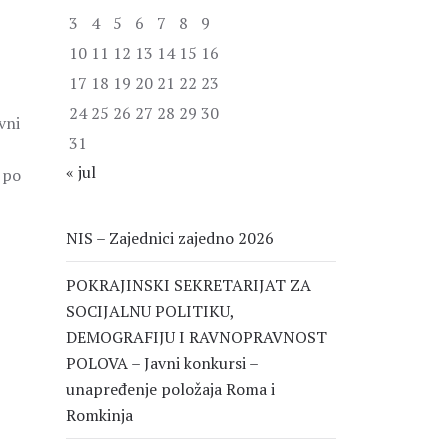
3
4
5
6
7
8
9
10
11
12
13
14
15
16
17
18
19
20
21
22
23
24
25
26
27
28
29
30
vni
31
« jul
 po
NIS – Zajednici zajedno 2026
POKRAJINSKI SEKRETARIJAT ZA
SOCIJALNU POLITIKU,
DEMOGRAFIJU I RAVNOPRAVNOST
POLOVA – Javni konkursi –
unapređenje položaja Roma i
Romkinja