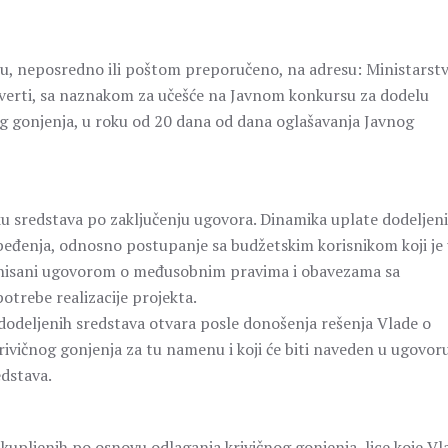
ku, neposredno ili poštom preporučeno, na adresu: Ministarst
verti, sa naznakom za učešće na Javnom konkursu za dodelu
og gonjenja, u roku od 20 dana od dana oglašavanja Javnog
iku sredstava po zaključenju ugovora. Dinamika uplate dodeljen
beđenja, odnosno postupanje sa budžetskim korisnikom koji je
finisani ugovorom o međusobnim pravima i obavezama sa
potrebe realizacije projekta.
 dodeljenih sredstava otvara posle donošenja rešenja Vlade o
rivičnog gonjenja za tu namenu i koji će biti naveden u ugovor
dstava.
kupljenih po osnovu odlaganja krivičnog gonjenja, lice koje Vl