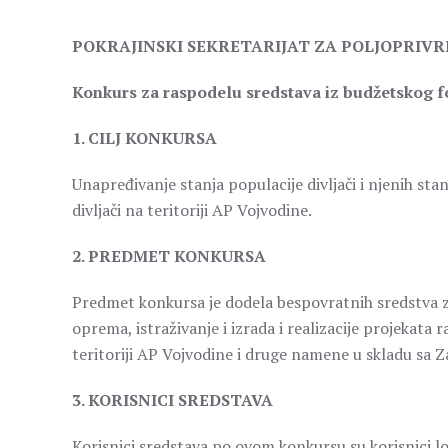
POKRAJINSKI SEKRETARIJAT ZA POLJOPRIV
Konkurs za raspodelu sredstava iz budžetskog f
1. CILJ KONKURSA
Unapređivanje stanja populacije divljači i njenih sta
divljači na teritoriji AP Vojvodine.
2. PREDMET KONKURSA
Predmet konkursa je dodela bespovratnih sredstva za
oprema, istraživanje i izrada i realizacije projekata r
teritoriji AP Vojvodine i druge namene u skladu sa Za
3. KORISNICI SREDSTAVA
Korisnici sredstava po ovom konkursu su korisnici lov