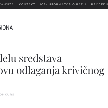
KANJIŽA
KONTAKT
ICR-INFORMATOR O RADU
PROCEDU
delu sredstava
ovu odlaganja krivičnog
ONKURSI
.