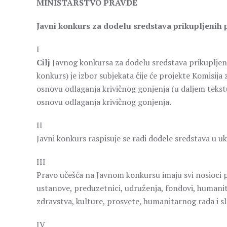
MINISTARSTVO PRAVDE
Javni konkurs za dodelu sredstava prikupljenih
I
Cilj
Javnog konkursa za dodelu sredstava prikupljeni
konkurs) je izbor subjekata čije će projekte Komisij
osnovu odlaganja krivičnog gonjenja (u daljem tekstu
osnovu odlaganja krivičnog gonjenja.
II
Javni konkurs raspisuje se radi dodele sredstava u
III
Pravo učešća na Javnom konkursu imaju svi nosioci pro
ustanove, preduzetnici, udruženja, fondovi, humanita
zdravstva, kulture, prosvete, humanitarnog rada i sl. 
IV