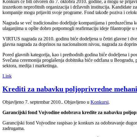
Konkurs će biti otvoren do 7. oktobra 2010. godine, a mogu se prijavit
izuzetkom neprofitnih organizacija i državnih institucija. Kandidate z
kompanije mogu prijaviti svoje programe. Fond takođe poziva i celoku
Nagrada se već tradicionalno dodeljuje kompanijama i preduzećima koja
ulaganjima u opšte dobro potpomogli reafirmaciju ideje filantropije 
VIRTUS nagrada za 2010. godinu biće dodeljena u četiri glavne i dve
glavna nagrada za doprinos na nacionalnom nivou, nagrada za doprinos
Pored glavnih kategorija, kao i prethodnih godina biće dodeljena i p
Svečana ceremonija proglašenja dobitnika biće održana u Beogradu, p
sektora, medija i marketinga.
Link
Krediti za nabavku poljoprivredne mehani
Objavljeno
7. septembar 2010.
. Objavljeno u
Konkursi
.
Garancijski fond Vojvodine odobrava kredite za nabavku poljop
Garancijski fond Vojvodine raspisao je konkurs za odobravanje dugo
zadrugama.