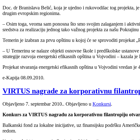
Doc. dr Branislava Belić, koja je ujedno i rukovodilac tog projekta, je 
drugim evropskim regionima.
– Osim toga, veoma sam ponosna što smo svojim zalaganjem i aktivnim
sredstva za realizaciju jednog tako važnog projekta za našu Pokrajinu 
Temerin je izabran za prvu opštinu u kojoj će se sprovoditi projekat „
– U Temerinu se nalaze objekti osnovne škole i predškolske ustanove ko
strategije razvoja energetski efikasnih opština u Vojvodini – kazala je
Projekat stvaranja energetski efikasnih opština u Vojvodini vredan je
e-Kapija 08.09.2010.
VIRTUS nagrade za korporativnu filantro
Objavljeno
7. septembar 2010.
. Objavljeno u
Konkursi
.
Konkurs za VIRTUS nagradu za korporativnu filantropiju otvara
Balkanski fond za lokalne inicijative, uz finansijsku podršku Američk
redom.