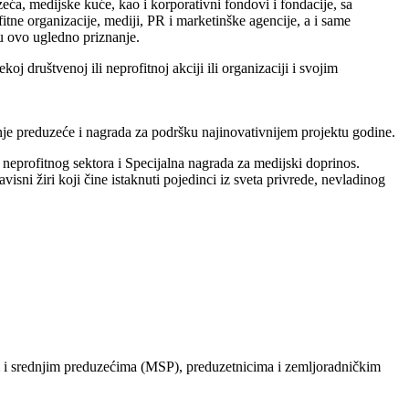
eća, medijske kuće, kao i korporativni fondovi i fondacije, sa
itne organizacije, mediji, PR i marketinške agencije, a i same
u ovo ugledno priznanje.
društvenoj ili neprofitnoj akciji ili organizaciji i svojim
nje preduzeće i nagrada za podršku najinovativnijem projektu godine.
neprofitnog sektora i Specijalna nagrada za medijski doprinos.
i žiri koji čine istaknuti pojedinci iz sveta privrede, nevladinog
 i srednjim preduzećima (MSP), preduzetnicima i zemljoradničkim