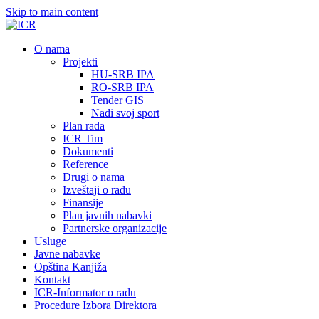
Skip to main content
О nama
Projekti
HU-SRB IPA
RO-SRB IPA
Tender GIS
Nađi svoj sport
Plan rada
ICR Tim
Dokumenti
Reference
Drugi o nama
Izveštaji o radu
Finansije
Plan javnih nabavki
Partnerske organizacije
Usluge
Javne nabavke
Opština Kanjiža
Kontakt
ICR-Informator o radu
Procedure Izbora Direktora