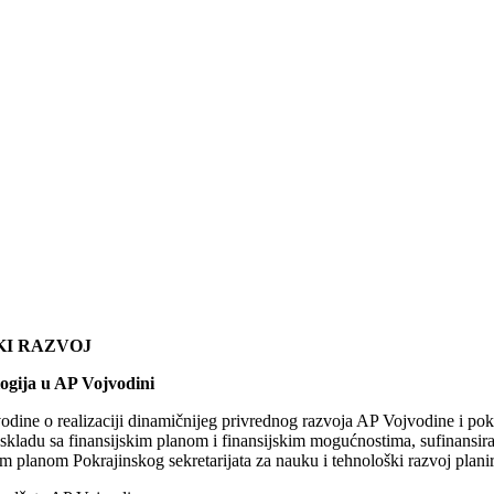
KI RAZVOJ
ogija u AP Vojvodini
vodine o realizaciji dinamičnijeg privrednog razvoja AP Vojvodine i po
 u skladu sa finansijskim planom i finansijskim mogućnostima, sufinansi
m planom Pokrajinskog sekretarijata za nauku i tehnološki razvoj plani