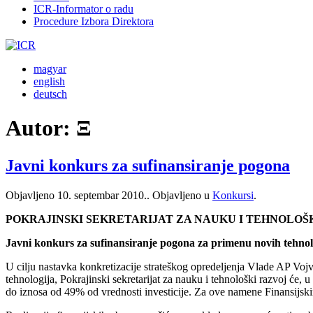
ICR-Informator o radu
Procedure Izbora Direktora
magyar
english
deutsch
Autor:
Ξ
Javni konkurs za sufinansiranje pogona
Objavljeno
10. septembar 2010.
. Objavljeno u
Konkursi
.
POKRAJINSKI SEKRETARIJAT
ZA NAUKU I TEHNOLOŠ
Javni konkurs za sufinansiranje pogona za primenu novih tehnol
U cilju nastavka konkretizacije strateškog opredeljenja Vlade AP Voj
tehnologija, Pokrajinski sekretarijat za nauku i tehnološki razvoj će,
do iznosa od 49% od vrednosti investicije. Za ove namene Finansijski