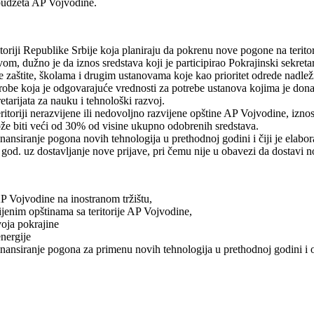
 budžeta AP Vojvodine.
ritoriji Republike Srbije koja planiraju da pokrenu nove pogone na terit
m, dužno je da iznos sredstava koji je participirao Pokrajinski sekretar
zaštite, školama i drugim ustanovama koje kao prioritet odrede nadlež
e robe koja je odgovarajuće vrednosti za potrebe ustanova kojima je do
tarijata za nauku i tehnološki razvoj.
toriji nerazvijene ili nedovoljno razvijene opštine AP Vojvodine, iznos
že biti veći od 30% od visine ukupno odobrenih sredstava.
ansiranje pogona novih tehnologija u prethodnoj godini i čiji je elabo
od. uz dostavljanje nove prijave, pri čemu nije u obavezi da dostavi no
P Vojvodine na inostranom tržištu,
jenim opštinama sa teritorije AP Vojvodine,
oja pokrajine
energije
ansiranje pogona za primenu novih tehnologija u prethodnoj godini i ostv