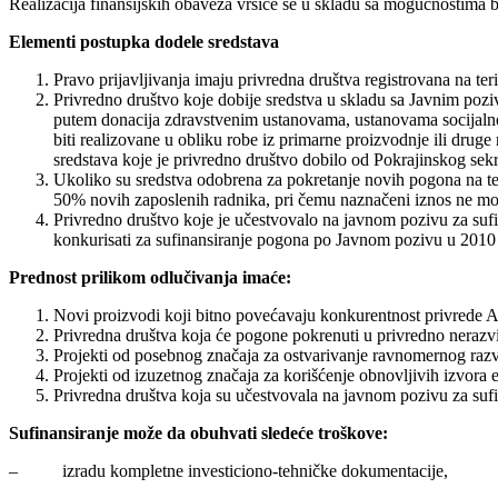
Realizacija finansijskih obaveza vršiće se u skladu sa mogućnostima
E
lementi postupka dodele sredstava
Pravo prijavljivanja imaju privredna društva registrovana na te
Privredno društvo koje dobije sredstva u skladu sa Javnim pozivo
putem donacija zdravstvenim ustanovama, ustanovama socijalne 
biti realizovane u obliku robe iz primarne proizvodnje ili drug
sredstava koje je privredno društvo dobilo od Pokrajinskog sekre
Ukoliko su sredstva odobrena za pokretanje novih pogona na teri
50% novih zaposlenih radnika, pri čemu naznačeni iznos ne mo
Privredno društvo koje je učestvovalo na javnom pozivu za sufin
konkurisati za sufinansiranje pogona po Javnom pozivu u 2010 g
Prednost prilikom odlučivanja imaće:
Novi proizvodi koji bitno povećavaju konkurentnost privrede A
Privredna društva koja će pogone pokrenuti u privredno nerazvi
Projekti od posebnog značaja za ostvarivanje ravnomernog razv
Projekti od izuzetnog značaja za korišćenje obnovljivih izvora 
Privredna društva koja su učestvovala na javnom pozivu za sufin
Sufinansiranje može da obuhvati sledeće troškove:
– izradu kompletne investiciono-tehničke dokumentacije,