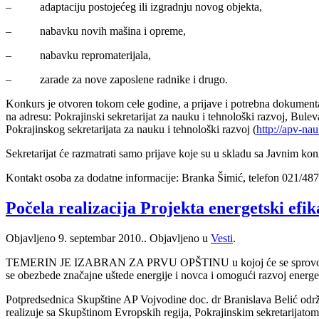
– adaptaciju postojećeg ili izgradnju novog objekta,
– nabavku novih mašina i opreme,
– nabavku repromaterijala,
– zarade za nove zaposlene radnike i drugo.
Konkurs je otvoren tokom cele godine, a prijave i potrebna dokument
na adresu: Pokrajinski sekretarijat za nauku i tehnološki razvoj, Bule
Pokrajinskog sekretarijata za nauku i tehnološki razvoj (
http://apv-nau
Sekretarijat će razmatrati samo prijave koje su u skladu sa Javnim k
Kontakt osoba za dodatne informacije: Branka Šimić, telefon 021/48
Počela realizacija Projekta energetski efik
Objavljeno
9. septembar 2010.
. Objavljeno u
Vesti
.
TEMERIN JE IZABRAN ZA PRVU OPŠTINU u kojoj će se sprovoditi proj
se obezbede značajne uštede energije i novca i omogući razvoj energet
Potpredsednica Skupštine AP Vojvodine doc. dr Branislava Belić održ
realizuje sa Skupštinom Evropskih regija, Pokrajinskim sekretarijatom 