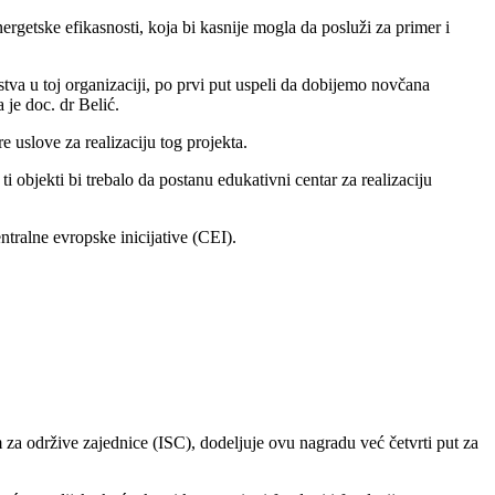
nergetske efikasnosti, koja bi kasnije mogla da posluži za primer i
a u toj organizaciji, po prvi put uspeli da dobijemo novčana
 je doc. dr Belić.
 uslove za realizaciju tog projekta.
 objekti bi trebalo da postanu edukativni centar za realizaciju
tralne evropske inicijative (CEI).
 za održive zajednice (ISC), dodeljuje ovu nagradu već četvrti put za