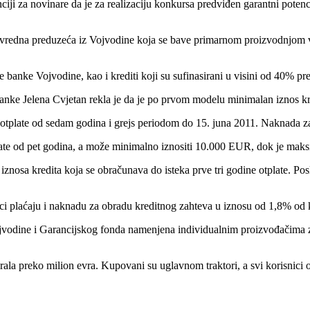
ji za novinare da je za realizaciju konkursa predviđen garantni potenci
ivredna preduzeća iz Vojvodine koja se bave primarnom proizvodnjom vi
 banke Vojvodine, kao i krediti koji su sufinasirani u visini od 40% pr
anke Jelena Cvjetan rekla je da je po prvom modelu minimalan iznos kr
tplate od sedam godina i grejs periodom do 15. juna 2011. Naknada za
plate od pet godina, a može minimalno iznositi 10.000 EUR, dok je ma
osa kredita koja se obračunava do isteka prve tri godine otplate. Pos
snici plaćaju i naknadu za obradu kreditnog zahteva u iznosu od 1,8% od
ojvodine i Garancijskog fonda namenjena individualnim proizvođačima 
ala preko milion evra. Kupovani su uglavnom traktori, a svi korisnici o