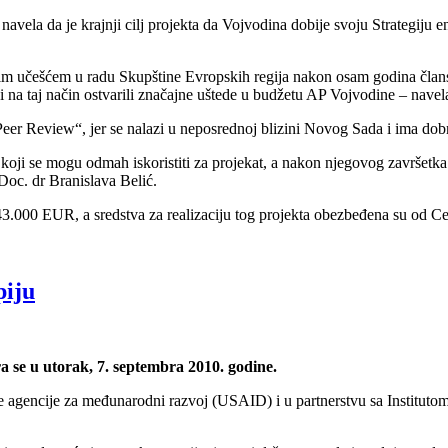
navela da je krajnji cilj projekta da Vojvodina dobije svoju Strategiju e
 učešćem u radu Skupštine Evropskih regija nakon osam godina članstv
i na taj način ostvarili značajne uštede u budžetu AP Vojvodine – navela
Peer Review“, jer se nalazi u neposrednoj blizini Novog Sada i ima dobre
ji se mogu odmah iskoristiti za projekat, a nakon njegovog završetka ti
 Doc. dr Branislava Belić.
 43.000 EUR, a sredstva za realizaciju tog projekta obezbeđena su od Cen
piju
 se u utorak, 7. septembra 2010. godine.
e agencije za međunarodni razvoj (USAID) i u partnerstvu sa Institutom