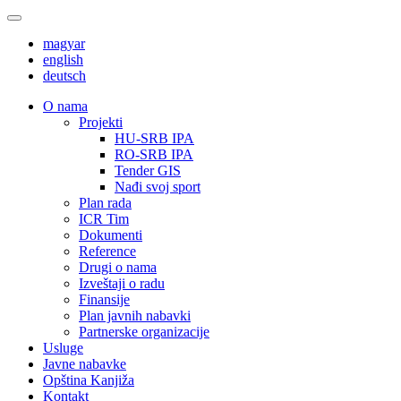
magyar
english
deutsch
О nama
Projekti
HU-SRB IPA
RO-SRB IPA
Tender GIS
Nađi svoj sport
Plan rada
ICR Tim
Dokumenti
Reference
Drugi o nama
Izveštaji o radu
Finansije
Plan javnih nabavki
Partnerske organizacije
Usluge
Javne nabavke
Opština Kanjiža
Kontakt