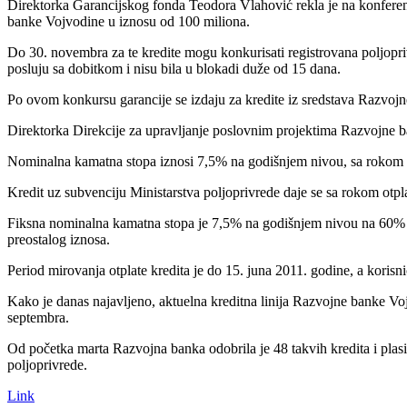
Direktorka Garancijskog fonda Teodora Vlahović rekla je na konferenci
banke Vojvodine u iznosu od 100 miliona.
Do 30. novembra za te kredite mogu konkurisati registrovana poljopr
posluju sa dobitkom i nisu bila u blokadi duže od 15 dana.
Po ovom konkursu garancije se izdaju za kredite iz sredstava Razvojne
Direktorka Direkcije za upravljanje poslovnim projektima Razvojne b
Nominalna kamatna stopa iznosi 7,5% na godišnjem nivou, sa rokom o
Kredit uz subvenciju Ministarstva poljoprivrede daje se sa rokom ot
Fiksna nominalna kamatna stopa je 7,5% na godišnjem nivou na 60% izn
preostalog iznosa.
Period mirovanja otplate kredita je do 15. juna 2011. godine, a kori
Kako je danas najavljeno, aktuelna kreditna linija Razvojne banke V
septembra.
Od početka marta Razvojna banka odobrila je 48 takvih kredita i plasir
poljoprivrede.
Link