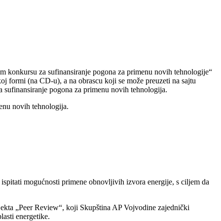
om konkursu za sufinansiranje pogona za primenu novih tehnologije“
koj formi (na CD-u), a na obrascu koji se može preuzeti na sajtu
 za sufinansiranje pogona za primenu novih tehnologija.
enu novih tehnologija.
ati mogućnosti primene obnovljivih izvora energije, s ciljem da
jekta „Peer Review“, koji Skupština AP Vojvodine zajednički
lasti energetike.