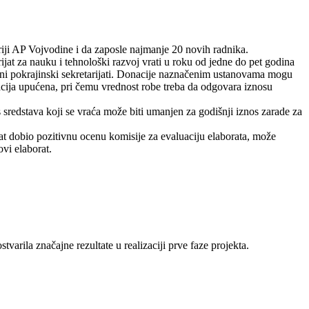
oriji AP Vojvodine i da zaposle najmanje 20 novih radnika.
ijat za nauku i tehnološki razvoj vrati u roku od jedne do pet godina
ni pokrajinski sekretarijati. Donacije naznačenim ustanovama mogu
nacija upućena, pri čemu vrednost robe treba da odgovara iznosu
 sredstava koji se vraća može biti umanjen za godišnji iznos zarade za
rat dobio pozitivnu ocenu komisije za evaluaciju elaborata, može
vi elaborat.
arila značajne rezultate u realizaciji prve faze projekta.