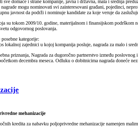
i sve domaće i strane kompanije, javna i državna, mala i srednja preduz
a nagrade mogu nominovati svi zainteresovani građani, pojedinci, neprof
pnu javnost da podrži i nominuje kandidate za koje veruje da zaslužuj
 su tokom 2009/10. godine, materijalnom i finansijskom podrškom nekoj 
u svetu odgovornog poslovanja.
 posebne kategorije:
 lokalnoj zajednici u kojoj kompanija posluje, nagrada za malo i sred
osebna priznanja, Nagrada za dugoročno partnerstvo između poslovnog i 
očetkom decembra meseca. Odluku o dobitnicima nagrada doneće nezavisn
zacije
rivredne mehanizacije
ročnih kredita za nabavku poljoprivredne mehanizacije namenjen malim