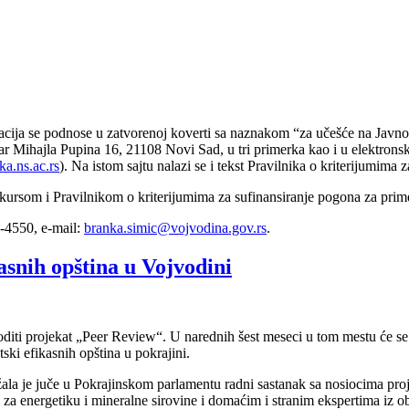
acija se podnose u zatvorenoj koverti sa naznakom “za učešće na Javn
var Mihajla Pupina 16, 21108 Novi Sad, u tri primerka kao i u elektrons
ka.ns.ac.rs
). Na istom sajtu nalazi se i tekst Pravilnika o kriterijumima
onkursom i Pravilnikom o kriterijumima za sufinansiranje pogona za prim
7-4550, e-mail:
branka.simic@vojvodina.gov.rs
.
asnih opština u Vojvodini
ekat „Peer Review“. U narednih šest meseci u tom mestu će se ispit
ski efikasnih opština u pokrajini.
ala je juče u Pokrajinskom parlamentu radni sastanak sa nosiocima pro
za energetiku i mineralne sirovine i domaćim i stranim ekspertima iz ob